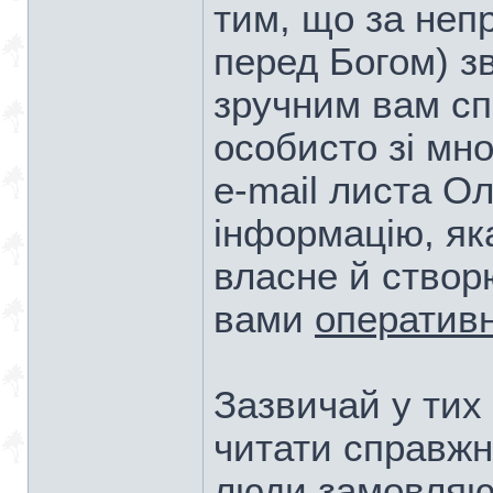
тим, що за неп
перед Богом) з
зручним вам сп
особисто зі мн
e-mail листа Ол
інформацію, як
власне й створ
вами
оператив
Зазвичай у тих
читати справжн
люди замовляют