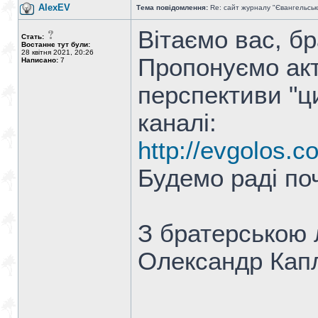
AlexEV
Тема повідомлення:
Re: сайт журналу "Євангельськ
Вітаємо вас, бр
Стать:
Востаннє тут були:
28 квітня 2021, 20:26
Пропонуємо акт
Написано:
7
перспективи "ц
каналі:
http://evgolos.c
Будемо раді по
З братерською 
Олександр Кап