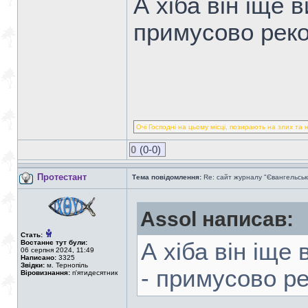
А хіба він іще 
примусово реко
Очі Господні на цьому місці, позирають на злих та 
0
(0-0)
Протестант
Тема повідомлення:
Re: сайт журналу "Євангельськ
Assol написав:
Стать:
Востаннє тут були:
А хіба він іще
06 серпня 2024, 11:49
Написано:
3325
Звідки:
м. Тернопіль
- примусово ре
Віровизнання:
п'ятидесятник