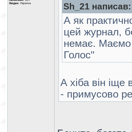
Звідки:
Україна
Sh_21 написав:
А як практич
цей журнал, б
немає. Маємо
Голос"
А хіба він іще
- примусово ре