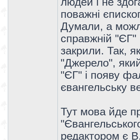
людей і не здог
поважні єпископ
Думали, а можл
справжній "ЄГ"
закрили. Так, 
"Джерело", який
"ЄГ" і появу ф
євангельську в
Тут мова йде п
"Євангельськог
редактором є В