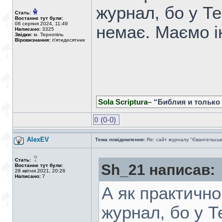
журнал, бо у Те
Стать:
Востаннє тут були:
06 серпня 2024, 11:49
немає. Маємо і
Написано:
3325
Звідки:
м. Тернопіль
Віровизнання:
п'ятидесятник
Sola Scriptura
– “Библия и только
0
(0-0)
AlexEV
Тема повідомлення:
Re: сайт журналу "Євангельськ
Стать:
Sh_21 написав:
Востаннє тут були:
28 квітня 2021, 20:26
Написано:
7
А як практичн
журнал, бо у Т