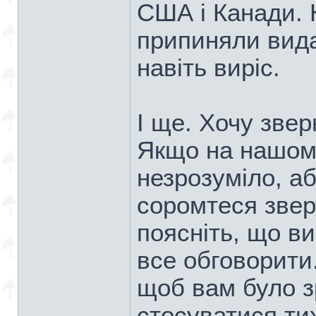
США і Канади. 
припиняли вида
навіть виріс.
І ще. Хочу зве
Якщо на нашом
незрозуміло, а
соромтеся зверт
поясніть, що ви
все обговорити
щоб вам було з
стосуватися тих