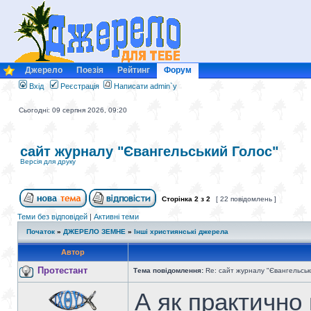
Джерело
Поезія
Рейтинг
Форум
Вхід
Реєстрація
Написати admin`у
Сьогодні: 09 серпня 2026, 09:20
сайт журналу "Євангельський Голос"
Версія для друку
Сторінка
2
з
2
[ 22 повідомлень ]
Теми без відповідей
|
Активні теми
Початок
»
ДЖЕРЕЛО ЗЕМНЕ
»
Інші християнські джерела
Автор
Протестант
Тема повідомлення:
Re: сайт журналу "Євангельськ
А як практично