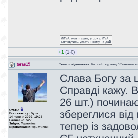
ЛіТай, моя пташко, угору зліТай,
Спіткнутись, упасти нікому не дай
+1
(1-0)
taras15
Тема повідомлення:
Re: сайт журналу "Євангельськ
Слава Богу за 
Справді кажу. В
26 шт.) починаюч
Стать:
збереглися від п
Востаннє тут були:
14 червня 2026, 19:28
Написано:
527
тепер із задово
Звідки:
Тернопіль
Віровизнання:
християнин