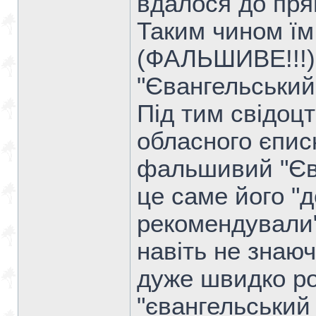
вдалося до пря
Таким чином їм
(ФАЛЬШИВЕ!!!) 
"Євангельський 
Під тим свідоцт
обласного єпис
фальшивий "Єва
це саме його "
рекомендували"
навіть не знаю
дуже швидко р
"євангельський 