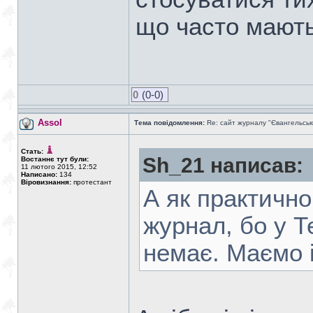
що часто мають
0
(0-0)
Assol
Тема повідомлення:
Re: сайт журналу "Євангельськ
Стать:
Sh_21 написав:
Востаннє тут були:
11 лютого 2015, 12:52
Написано:
134
Віровизнання:
протестант
А як практичн
журнал, бо у Т
немає. Маємо 