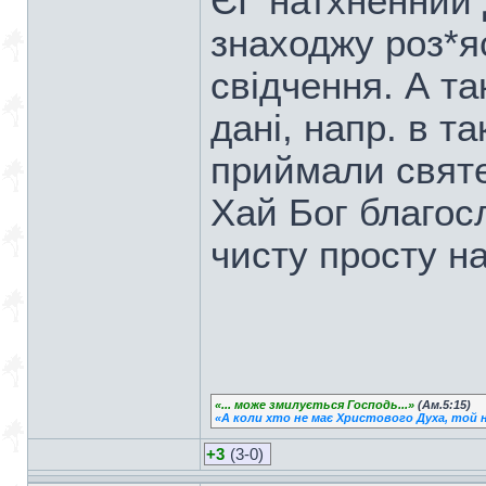
ЄГ натхненний 
знаходжу роз*яс
свідчення. А та
дані, напр. в т
приймали святе 
Хай Бог благос
чисту просту на
«... може змилується Господь...»
(Ам.5:15)
«А коли хто не має Христового Духа, той н
+3
(3-0)