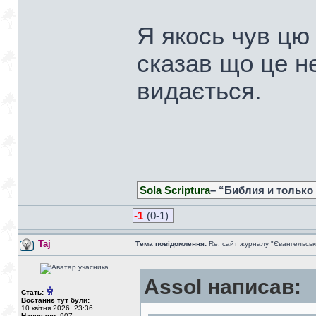
Я якось чув цю 
сказав що це н
видається.
Sola Scriptura
– “Библия и только
-1
(0-1)
Taj
Тема повідомлення:
Re: сайт журналу "Євангельськ
Assol написав:
Стать:
Востаннє тут були:
10 квітня 2026, 23:36
Написано:
907