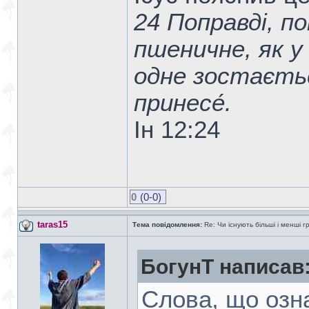
24 Поправді, по
пшеничне, як у
одне зостається
принесе́.
Ін 12:24
0
(0-0)
taras15
Тема повідомлення:
Re: Чи існують більші і менші г
БогунТ написав
Слова, що озн