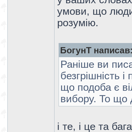
умови, що люди
розумію.
БогунТ написав
Раніше ви пис
безгрішність і
що подоба є ві
вибору. То що
і те, і це та ба