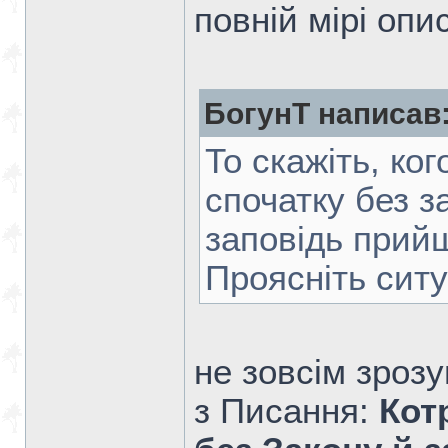
повній мірі опи
БогунТ написав
То скажіть, ко
спочатку без за
заповідь прий
Проясніть ситу
не зовсім зрозу
з Писання:
Кот