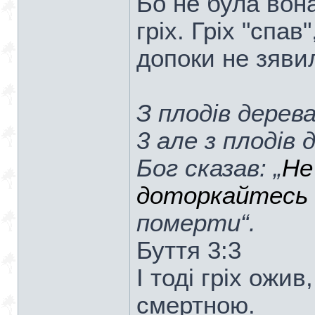
Бо не була вона
гріх. Гріх "спав
допоки не зявил
З плодів дерев
3 але з плодів 
Бог сказав: „
Не
доторкайтесь 
померти“.
Буття 3:3
І тоді гріх ожи
смертною.