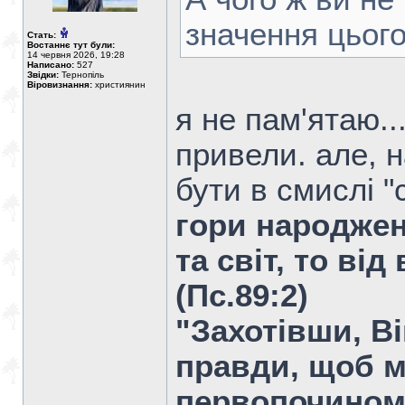
значення цьог
Стать:
Востаннє тут були:
14 червня 2026, 19:28
Написано:
527
Звідки:
Тернопіль
Віровизнання:
християнин
я не пам'ятаю..
привели. але, н
бути в смислі "
гори народжен
та світ, то від
(Пс.89:2)
"Захотівши, В
правди, щоб м
первопочином т