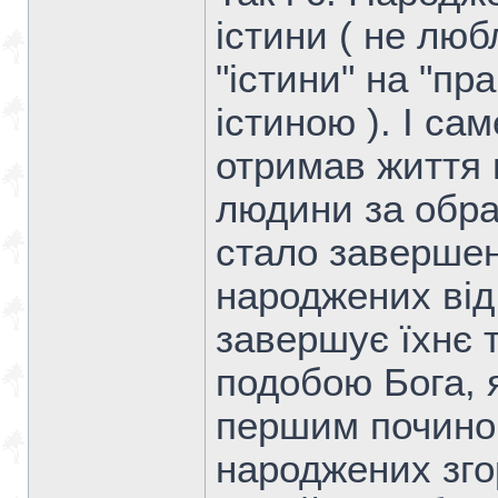
істини ( не лю
"істини" на "пр
істиною ). І са
отримав життя в
людини за обра
стало заверше
народжених від
завершує їхнє 
подобою Бога, я
першим почино
народжених згор