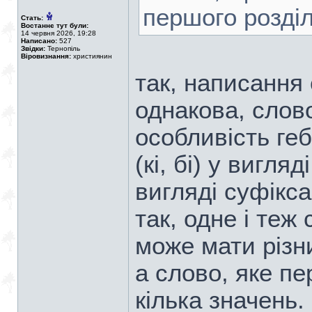
першого розділу 
Стать:
Востаннє тут були:
14 червня 2026, 19:28
Написано:
527
Звідки:
Тернопіль
Віровизнання:
християнин
так, написання 
однакова, слово
особливість ге
(кі, бі) у вигля
вигляді суфікс
так, одне і теж
може мати різни
а слово, яке пе
кілька значень.