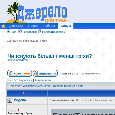
Джерело
Поезія
Рейтинг
Форум
Вхід
Реєстрація
Написати admin`у
Сьогодні: 09 серпня 2026, 07:55
Чи існують більші і менші гріхи?
Версія для друку
Сторінка
2
з
2
[ 26 повідомлень ]
Теми без відповідей
|
Активні теми
Початок
»
ДЖЕРЕЛО ДУХОВНЕ
»
Духовні роздуми
»
Гріх
Автор
Bogena
Тема повідомлення:
Re: Чи існують більші і менші г
Стать:
Востаннє тут були: