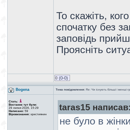
То скажіть, ког
спочатку без за
заповідь прийш
Проясніть ситу
0
(0-0)
Bogena
Тема повідомлення:
Re: Чи існують більші і менші г
Стать:
taras15 написав
Востаннє тут були:
29 липня 2026, 15:29
Написано:
59
Віровизнання:
християнин
не було в жінки