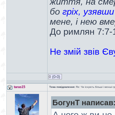
життя, на сме
бо
гріх, узявши 
мене, і нею вме
До римлян 7:7-
Не змій звів Єву
0
(0-0)
taras15
Тема повідомлення:
Re: Чи існують більші і менші г
БогунТ написав
А чого ж ви н