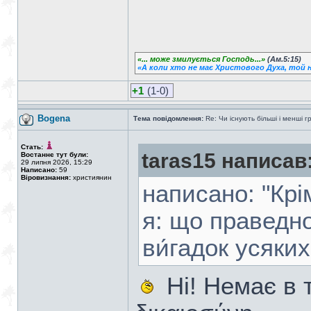
«... може змилується Господь...»
(Ам.5:15)
«А коли хто не має Христового Духа, той н
+1
(1-0)
Bogena
Тема повідомлення:
Re: Чи існують більші і менші г
Стать:
taras15 написав
Востаннє тут були:
29 липня 2026, 15:29
Написано:
59
Віровизнання:
християнин
написано: "Крі
я: що праведно
ви́гадок усяких
Ні! Немає в 