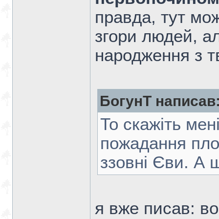
правда, тут мо
згори людей, а
народження з т
БогунТ написав
То скажіть мен
пожадання пло
ззовні Єви. А
я вже писав: вор