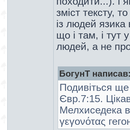
походити...). і
зміст тексту, т
із людей язика 
що і там, і тут 
людей, а не пр
БогунТ написав
Подивіться ще 
Євр.7:15. Ціка
Мелхиседека в 
γεγονότας гего