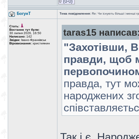
0
(0-0)
БогунТ
Тема повідомлення:
Re: Чи існують більші і менші г
Стать:
taras15 написав
Востаннє тут були:
30 липня 2026, 16:50
Написано:
142
Звідки:
Івано-Франківськ
"Захотівши, 
Віровизнання:
християнин
правди, щоб 
первопочином
правда, тут мо
народжених зг
співставляєть
Так і є. Народж