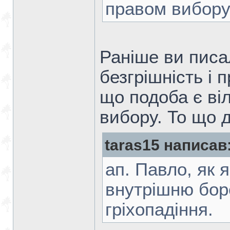
правом вибор
Раніше ви писа
безгрішність і 
що подоба є ві
вибору. То що 
taras15 написав
ап. Павло, як 
внутрішню бор
гріхопадіння.