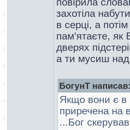
повірила слова
захотіла набути
в серці, а потім
пам'ятаєте, як 
дверях підстері
а ти мусиш над
БогунТ написав
Якщо вони є в 
приречена на в
...Бог скерува