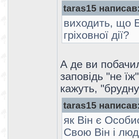
taras15 написав
виходить, що 
гріховної дії?
А де ви побачи
заповідь "не їж"
кажуть, "брудну
taras15 написав
як Він є Особи
Свою Він і лю