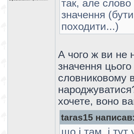
так, але слово 
значення (бути
походити...)
А чого ж ви не
значення цього
словниковому в
народжуватися?
хочете, воно ва
taras15 написав
що і там, і тут