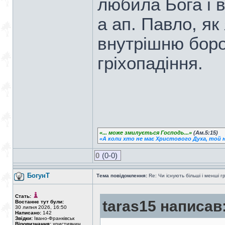
любила Бога і 
а ап. Павло, як
внутрішню боро
гріхопадіння.
«... може змилується Господь...»
(Ам.5:15)
«А коли хто не має Христового Духа, той н
0
(0-0)
БогунТ
Тема повідомлення:
Re: Чи існують більші і менші г
Стать:
taras15 написав
Востаннє тут були:
30 липня 2026, 16:50
Написано:
142
Звідки:
Івано-Франківськ
Віровизнання:
християнин