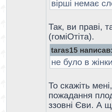
вірші немає сл
Так, ви праві, 
(гоміОтіта).
taras15 написав
не було в жінки
То скажіть мені
пожадання плод
ззовні Єви. А 