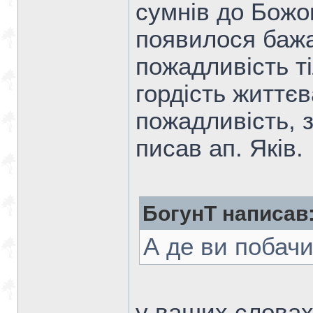
сумнів до Божог
появилося бажа
пожадливість ті
гордість життєва
пожадливість, з
писав ап. Яків.
БогунТ написав
А де ви побач
у ваших словах.