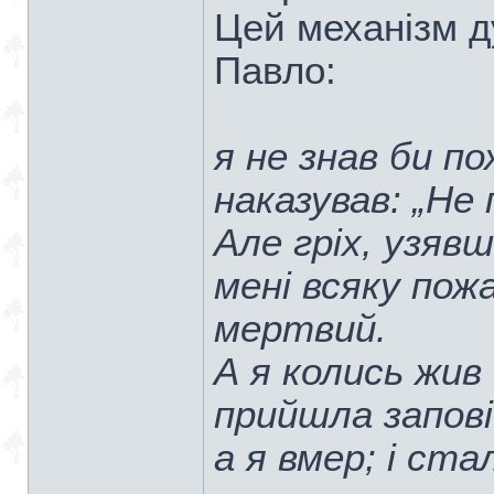
Цей механізм 
Павло:
я не знав би п
наказував: „Не 
Але гріх, узявши
мені всяку пожа
мертвий.
А я колись жив 
прийшла запові
а я вмер; і ста