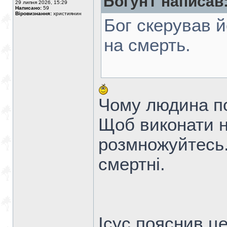
БогунТ написав
29 липня 2026, 15:29
Написано:
59
Віровизнання:
християнин
Бог скерував й
на смерть.
Чому людина п
Щоб виконати на
розмножуйтесь.
смертні.
Ісус пояснив це