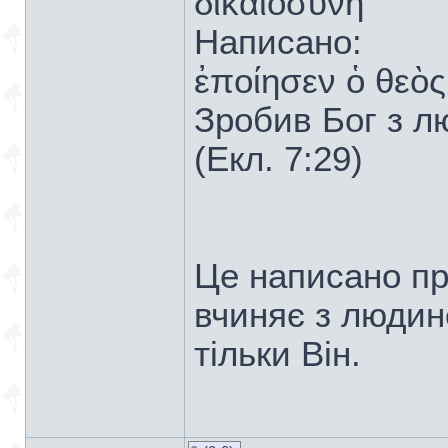
δικαιοσύνη
Написано:
ἐποίησεν ὁ θεὸ
Зробив Бог з 
(Екл. 7:29)
Це написано пр
вчиняє з людин
тільки Він.