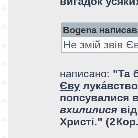
ви́гадок усяки
Bogena написав
Не змій звів Єву
написано:
"Та 
Єву
лука́вство
попсувалися в
вхилилися
від
Христі." (2 Кор.