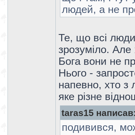
людей, а не пр
Те, що всі люд
зрозуміло. Але 
Бога вони не п
Нього - запрос
напевно, хто з 
яке різне відно
taras15 написав
подивився, мо