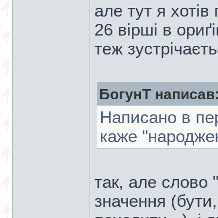
але тут я хотів
26 вірші в ориґ
теж зустрічаєть
БогунТ написав
Написано в пер
каже "народжен
так, але слово "
значення (бути