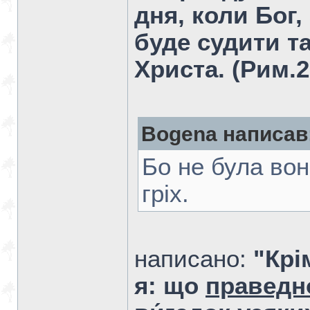
дня, коли Бог,
буде судити та
Христа. (Рим.2
Bogena написав
Бо не була вон
гріх.
написано:
"Крі
я: що
праведн