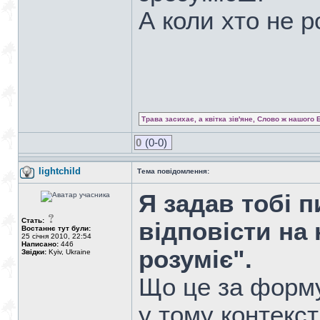
А коли хто не р
Трава засихає, а квітка зів'яне, Слово ж нашого 
0
(0-0)
lightchild
Тема повідомлення:
Я задав тобі 
Стать:
відповісти на 
Востаннє тут були:
25 січня 2010, 22:54
Написано:
446
розуміє".
Звідки:
Kyiv, Ukraine
Що це за форм
у тому контекст