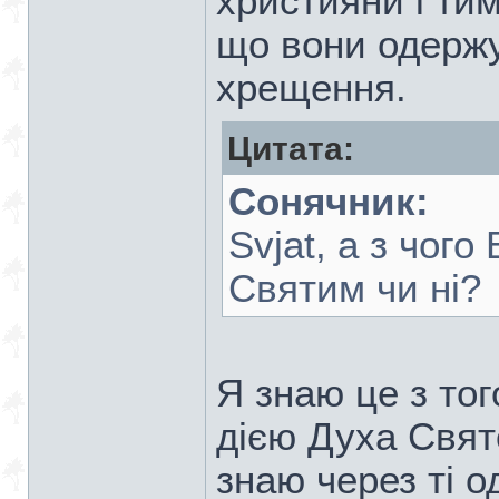
християни і ти
що вони одержу
хрещення.
Цитата:
Сонячник:
Svjat, а з чог
Святим чи ні?
Я знаю це з тог
дією Духа Свят
знаю через ті о