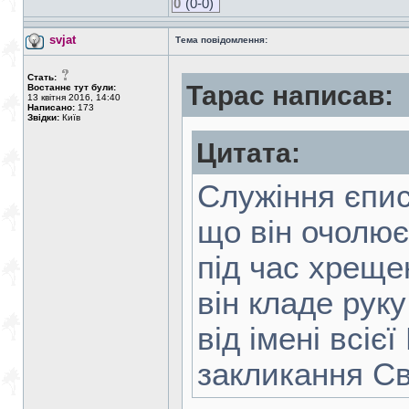
0
(0-0)
svjat
Тема повідомлення:
Стать:
Тарас написав:
Востаннє тут були:
13 квітня 2016, 14:40
Написано:
173
Звідки:
Київ
Цитата:
Служіння єпис
що він очолює
під час хреще
він кладе рук
від імені всі
закликання Св