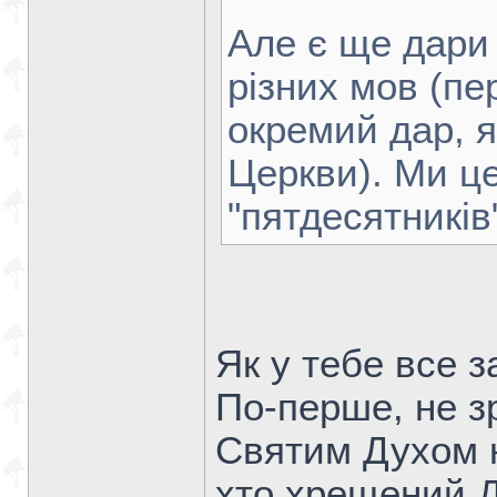
Але є ще дари 
різних мов (пе
окремий дар, 
Церкви). Ми це
"пятдесятників
Як у тебе все 
По-перше, не зр
Святим Духом н
хто хрещений Д