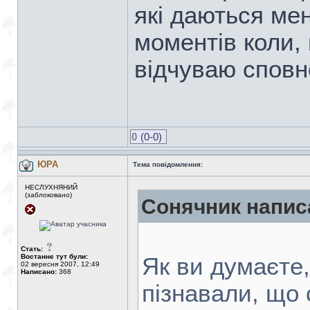
які даються мен
моментів коли,
відчуваю сповн
0
(0-0)
ЮРА
Тема повідомлення:
НЕСЛУХНЯНИЙ
(заблоковано)
Сонячник напис
Стать:
Востаннє тут були:
Як ви думаєте,
02 вересня 2007, 12:49
Написано:
368
пізнавали, що