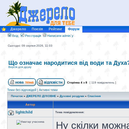
Джерело
Поезія
Рейтинг
Форум
Вхід
Реєстрація
Написати admin`у
Сьогодні: 09 серпня 2026, 11:03
Що означає народитися від води та Духа
Версія для друку
Сторінка
4
з
8
[ 119 повідомлень ]
Теми без відповідей
|
Активні теми
Початок
»
ДЖЕРЕЛО ДУХОВНЕ
»
Духовні роздуми
»
Спасіння
Автор
lightchild
Тема повідомлення:
Ну скілки можна