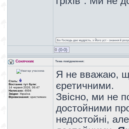
гріхів". Ми не 
Бо Господь дає мудрість, з Його уст - знання й роз
0
(0-0)
Сонячник
Тема повідомлення:
Я не вважаю, що
Стать:
єретичними.
Востаннє тут були:
14 червня 2026, 06:47
Написано:
4694
Звісно, ми не 
Звідки:
Україна
Віровизнання:
християнин
достойними про
недостойні, ал