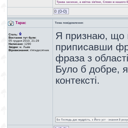
Трава засихає, а квітка зів'яне, Слово ж нашого 
0
(0-0)
Тарас
Тема повідомлення:
Я признаю, що 
Стать:
Востаннє тут були:
05 грудня 2010, 21:29
приписавши фра
Написано:
1290
Звідки:
м. Львів
Віровизнання:
п'ятидесятник
фраза з області
Було б добре, 
контексті.
Бо Господь дає мудрість, з Його уст - знання й роз