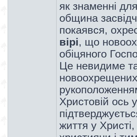
як знаменні дл
община засвід
покаявся, охре
вірі
, що новоо
обіцяного Госп
Це невидиме т
новоохрещених 
рукоположенням
Христовій ось уж
підтверджуєть
життя у Христі