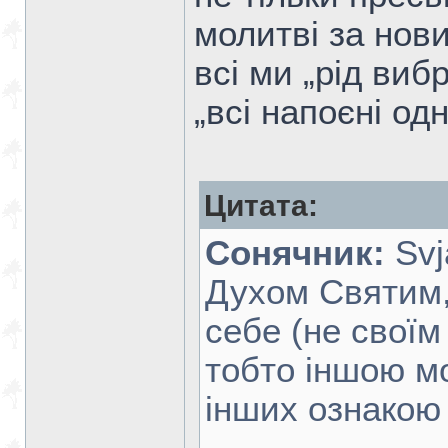
молитві за нових
всі ми „рід виб
„всі напоєні од
Цитата:
Сонячник:
Svj
Духом Святим,
себе (не своїм
тобто іншою м
інших ознакою