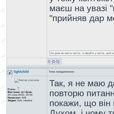
маєш на увазі 
"прийняв дар м
Аж доки ви маєте світло, то віруйте у світло, щоб 
0
(0-0)
lightchild
Тема повідомлення:
Так, я не маю 
Стать:
повторю питання
Востаннє тут були:
25 січня 2010, 22:54
Написано:
446
покажи, що він
Звідки:
Kyiv, Ukraine
Духом, і чому т