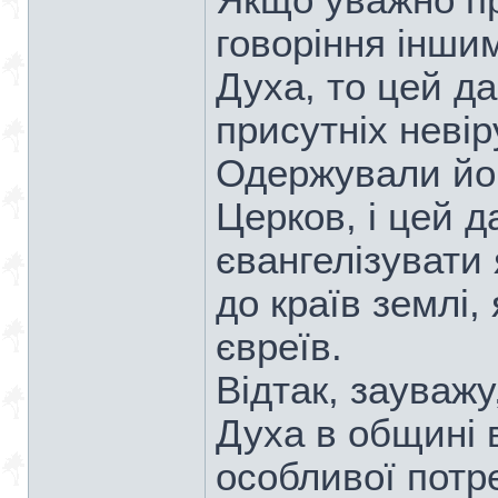
Якщо уважно пр
говоріння інши
Духа, то цей д
присутніх невір
Одержували йо
Церков, і цей д
євангелізувати 
до країв землі, 
євреїв.
Відтак, зауваж
Духа в общині в
особливої потр