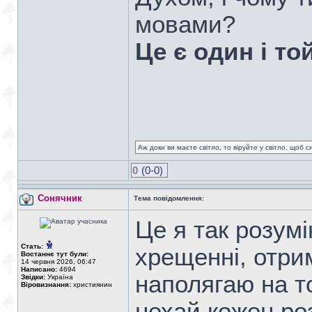
мовами?
Це є один і той
Аж доки ви маєте світло, то віруйте у світло, щоб 
0
(0-0)
Сонячник
Тема повідомлення:
Це я так розум
Стать:
хрещенні, отри
Востаннє тут були:
14 червня 2026, 06:47
Написано:
4694
наполягаю на то
Звідки:
Україна
Віровизнання:
християнин
нехай кожен роз