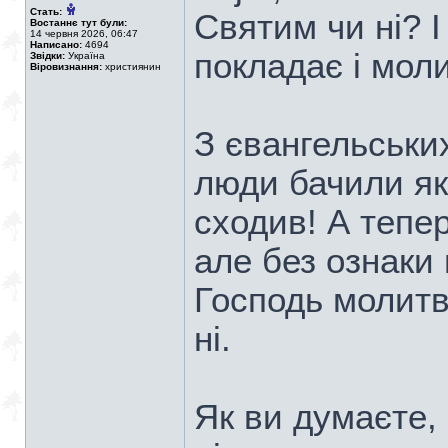
Стать:
Святим чи ні? І
Востаннє тут були:
14 червня 2026, 06:47
Написано:
4694
покладає і мол
Звідки:
Україна
Віровизнання:
християнин
З євангельськи
люди бачили як
сходив! А тепе
але без ознаки 
Господь молитв
ні.
Як ви думаєте,