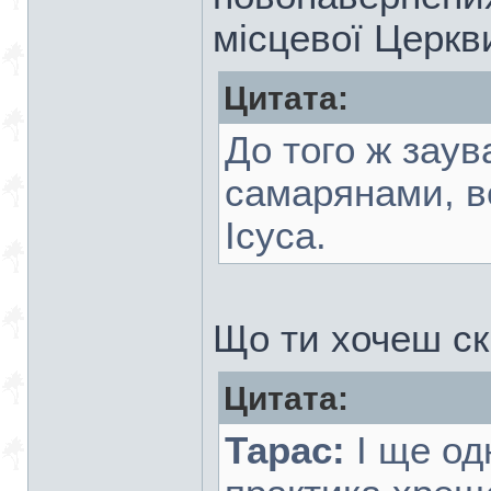
місцевої Церкв
Цитата:
До того ж заув
самарянами, в
Ісуса.
Що ти хочеш с
Цитата:
Тарас:
І ще од