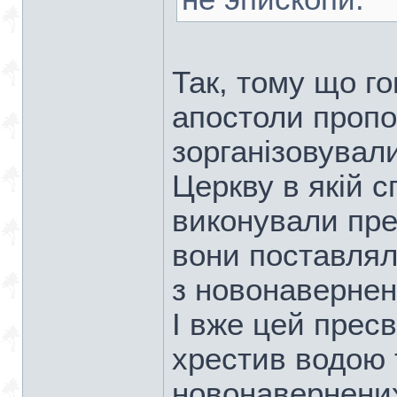
Так, тому що г
апостоли пропо
зорганізовувал
Церкву в якій с
виконували пре
вони поставлял
з новонавернен
І вже цей прес
хрестив водою 
новонавернених