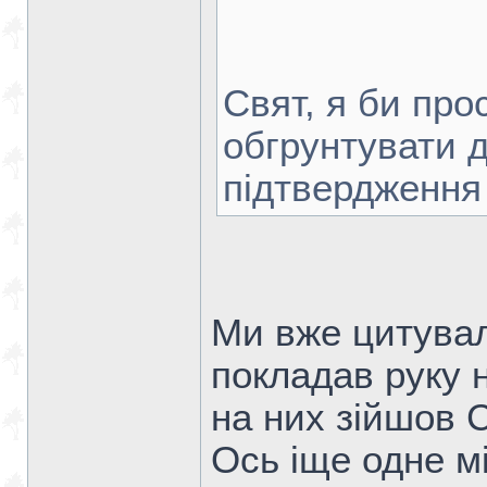
Свят, я би пр
обгрунтувати д
підтвердження 
Ми вже цитувал
покладав руку 
на них зійшов 
Ось іще одне м