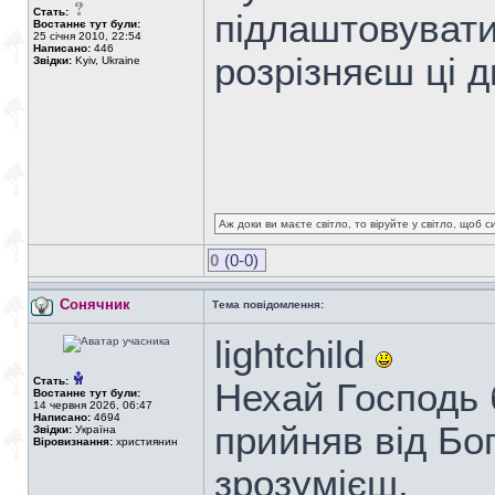
Стать:
підлаштовувати?
Востаннє тут були:
25 січня 2010, 22:54
Написано:
446
розрізняєш ці 
Звідки:
Kyiv, Ukraine
Аж доки ви маєте світло, то віруйте у світло, щоб 
0
(0-0)
Сонячник
Тема повідомлення:
lightchild
Стать:
Нехай Господь 
Востаннє тут були:
14 червня 2026, 06:47
Написано:
4694
прийняв від Бог
Звідки:
Україна
Віровизнання:
християнин
зрозумієш.