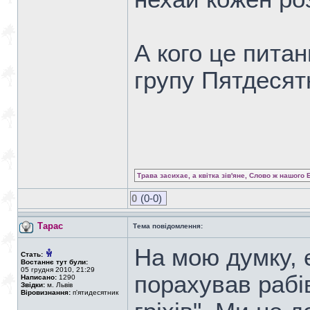
А кого це питан
групу Пятдесят
Трава засихає, а квітка зів'яне, Слово ж нашого 
0
(0-0)
Тарас
Тема повідомлення:
На мою думку, є
Стать:
Востаннє тут були:
05 грудня 2010, 21:29
порахував рабі
Написано:
1290
Звідки:
м. Львів
Віровизнання:
п'ятидесятник