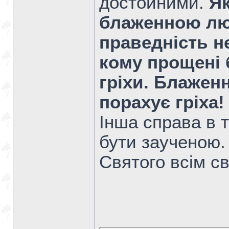
достойними.
Як
блаженною люд
праведність н
кому прощені 
гріхи. Блажен
порахує гріха!
Інша справа в 
бути заученою.
Святого всім св