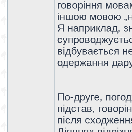
говоріння мова
іншою мовою „н
Я наприклад, з
супроводжуєтьс
відбувається не
одержання дару
По-друге, погод
підстав, говор
після сходженн
Діяннях відрізн