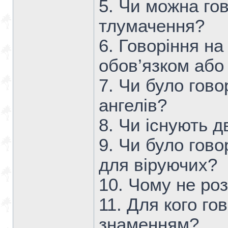
5. Чи можна го
тлумачення?
6. Говоріння на
обов’язком або
7. Чи було гово
ангелів?
8. Чи існують д
9. Чи було гов
для віруючих?
10. Чому не роз
11. Для кого го
знаменням?