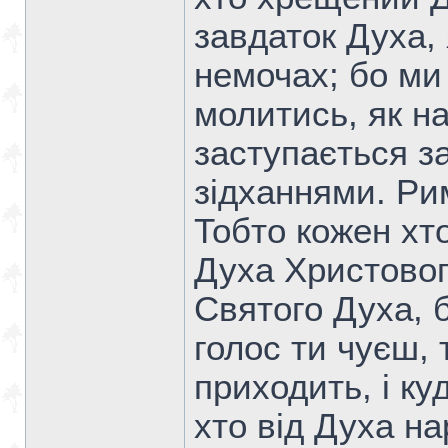
завдаток Духа,
немочах; бо ми
молитись, як н
заступається з
зідханнями. Ри
Тобто кожен хт
Духа Христовог
Святого Духа, б
голос ти чуєш, 
приходить, і куд
хто від Духа н