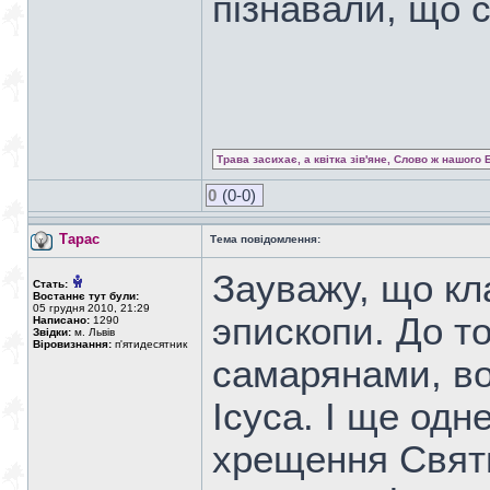
пізнавали, що 
Трава засихає, а квітка зів'яне, Слово ж нашого 
0
(0-0)
Тарас
Тема повідомлення:
Зауважу, що кл
Стать:
Востаннє тут були:
05 грудня 2010, 21:29
эпископи. До то
Написано:
1290
Звідки:
м. Львів
Віровизнання:
п'ятидесятник
самарянами, во
Ісуса. І ще одн
хрещення Свят