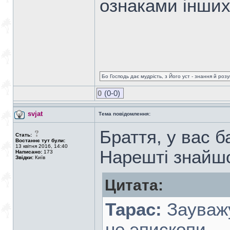
ознаками інших
Бо Господь дає мудрість, з Його уст - знання й роз
0
(0-0)
svjat
Тема повідомлення:
Браття, у вас 
Стать:
Востаннє тут були:
13 квітня 2016, 14:40
Нарешті знайшо
Написано:
173
Звідки:
Київ
Цитата:
Тарас:
Зауважу
не эпископи.