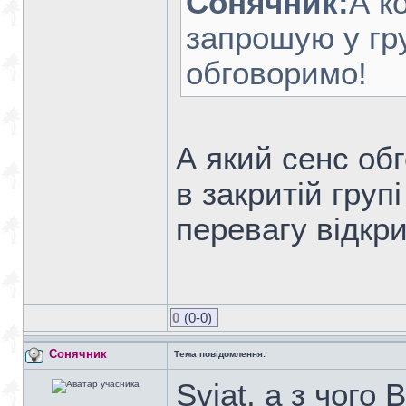
Сонячник:
А к
запрошую у гр
обговоримо!
А який сенс об
в закритій груп
перевагу відкр
0
(0-0)
Сонячник
Тема повідомлення:
Svjat, а з чого