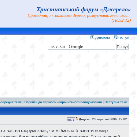
Християнський форум «Джерело»
Праведний, як пальмове дерево, розпустить гіллє своє...
(Пс.92:12)
Допомога
Пошук
опередня тема
|
Перейти до першого непрочитаного повідомлення
|
Наступна тема
Додано:
28 вересня 2006, 19:02
5671
з вас на форумі знає, чи міг/могла б взнати номер
ько живе, йому потрібна духовна допомога. Буду вдячний.