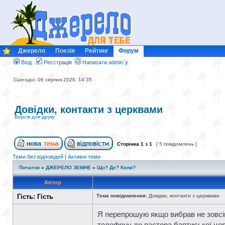
Джерело
Поезія
Рейтинг
Форум
Вхід
Реєстрація
Написати admin`у
Сьогодні: 06 серпня 2026, 14:35
Довідки, контакти з церквами
Версія для друку
Сторінка
1
з
1
[ 5 повідомлень ]
Теми без відповідей
|
Активні теми
Початок
»
ДЖЕРЕЛО ЗЕМНЕ
»
Що? Де? Коли?
Автор
Гість: Гість
Тема повідомлення:
Довідки, контакти з церквами
Я перепрошую якщо вибрав не зовсім 
телефону до пастора баптиської цер