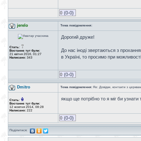
0
(0-0)
jerelo
Тема повідомлення:
Дорогий друже!
Стать:
До нас іноді звертаються з прохання
Востаннє тут були:
21 квітня 2016, 01:27
в Україні, то просимо при можливост
Написано:
343
0
(0-0)
Dmitro
Тема повідомлення:
Re: Довідки, контакти з церква
якщо ще потрібно то я міг би узнати
Стать:
Востаннє тут були:
12 жовтня 2014, 08:28
Написано:
222
0
(0-0)
Поділитися: