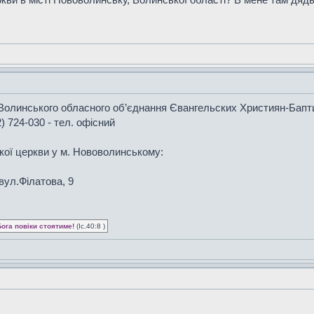
Волинського обласного об’єднання Євангельских Християн-Бапти
 724-030 - тел. офісний
кої церкви у м. Нововолинському:
вул.Філатова, 9
Бога повіки стоятиме!
(Іс.40:8 )