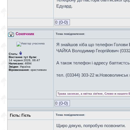
Едуард.
0
(0-0)
Сонячник
Тема повідомлення:
Я знайшов хіба що телефон Голови 
ЧАЙКА Володимир Георгійович (0332)
Стать:
Востаннє тут були:
14 червня 2026, 06:47
А також телефон і адресу баптистсь
Написано:
4694
Звідки:
Україна
Віровизнання:
християнин
тел. (03344) 303-22 м.Нововолинськ 
Трава засихає, а квітка зів'яне, Слово ж нашого 
0
(0-0)
Гість: Гість
Тема повідомлення:
Щиро дякую, попробую позвонити.