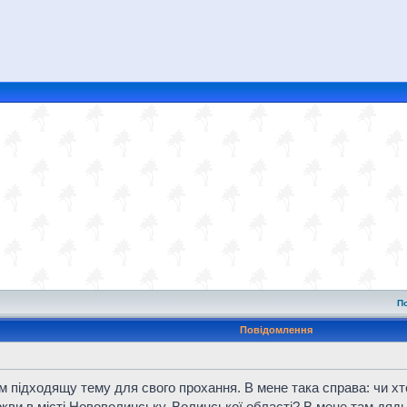
П
Повідомлення
підходящу тему для свого прохання. В мене така справа: чи хто 
кви в місті Нововолинську, Волинської області? В мене там дяд