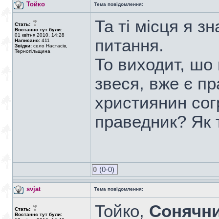
Тойко
Тема повідомлення:
Та ті місця я з
Стать:
Востаннє тут були:
01 квітня 2010, 14:28
питання.
Написано:
411
Звідки:
село Настасів,
Тернопільщина
То виходит, шо
звеся, вже є пр
християнин согр
праведник? Як 
0
(0-0)
svjat
Тема повідомлення:
Тойко,
Сонячн
Стать:
Востаннє тут були: