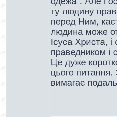
одежа". Але Гос
ту людину прав
перед Ним, каєт
людина може от
Ісуса Христа, 
праведником і 
Це дуже коротк
цього питання. 
вимагає подаль