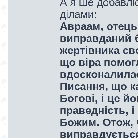
А я ще добавлю
ділами:
Авраам, отець 
виправданий б
жертівника св
що віра помогл
вдосконалилась
Писання, що к
Богові, і це й
праведність, і
Божим. Отож, 
виправдується 