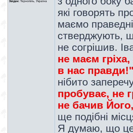
з одного боку б
Звідки:
Тернопіль, Україна
які говорять пр
маємо праведніс
стверджують, щ
не согрішив. Ів
не маєм гріха,
в нас правди!
нібито запереч
пробуває, не г
не бачив Його,
ще подібні місця
Я думаю, що це