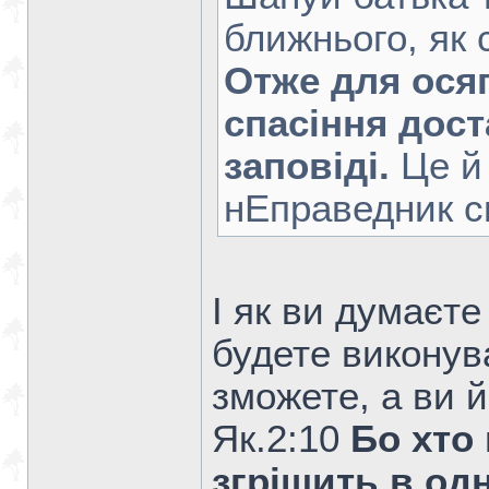
ближнього, як с
Отже для осяг
спасіння дос
заповіді.
Це й 
нЕправедник с
І як ви думаєт
будете виконув
зможете, а ви й
Як.2:10
Бо хто
згрішить в од