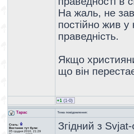
праведності в с
На жаль, не за
постійно жив у 
праведність.
Якщо християни
що він переста
+1
(1-0)
Тарас
Тема повідомлення:
Згідний з Svjat-
Стать:
Востаннє тут були:
05 грудня 2010, 21:29