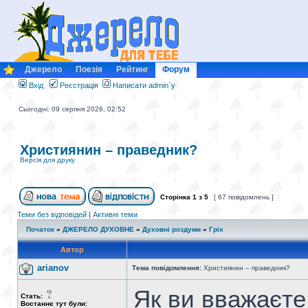
Джерело
Поезія
Рейтинг
Форум
Вхід
Реєстрація
Написати admin`у
Сьогодні: 09 серпня 2026, 02:52
Християнин – праведник?
Версія для друку
Сторінка
1
з
5
[ 67 повідомлень ]
Теми без відповідей
|
Активні теми
Початок
»
ДЖЕРЕЛО ДУХОВНЕ
»
Духовні роздуми
»
Гріх
Автор
arianov
Тема повідомлення:
Християнин – праведник?
Як ви вважаєте
Стать:
Востаннє тут були: