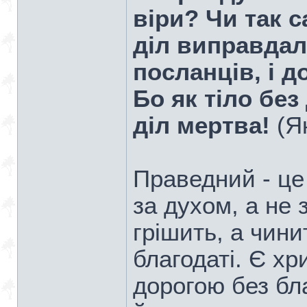
віри? Чи так с
діл виправдал
посланців, і 
Бо як тіло без 
діл мертва!
(Як
Праведний - це
за духом, а не 
грішить, а чини
благодаті. Є хр
дорогою без бла