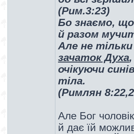
(Рим.3:23)
Бо знаємо, що
й разом мучит
Але не тільки
зачаток Духа
очікуючи сині
тіла.
(Римлян 8:22,2
Але Бог чолові
й дає їй можли