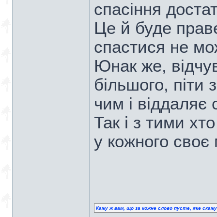
спасіння достат
Це й буде прав
спастися не мо
Юнак же, відчу
більшого, піти
чим і віддаляє 
Так і з тими хт
у кожного своє 
Кажу ж вам, що за кожне слово пусте, яке скаж