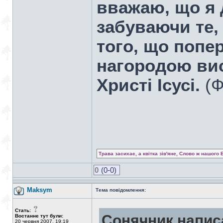
вважаю, що я д
забуваючи те, 
того, що попер
нагородою вис
Христі Ісусі.
(Ф
Трава засихає, а квітка зів'яне, Слово ж нашого 
0
(0-0)
Maksym
Тема повідомлення:
Стать:
Сонячник напис
Востаннє тут були:
20 червня 2007, 19:19