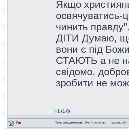
Якщо християни
освячуватись-ц
чинить правду"
ДІТИ Думаю, що
вони є під Бож
СТАЮТЬ а не н
свідомо, добров
зробити не може
+1
(1-0)
Yur
Тема повідомлення:
Re: Християнин – праведник?