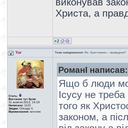
виконував закон
Христа, а правд
+2
(2-0)
Yur
Тема повідомлення:
Re: Християнин – праведник?
РоманІ написав:
Ящо б люди мо
Ісусу не треба
Стать:
Востаннє тут були:
того як Христо
31 жовтня 2013, 14:19
Написано:
1122
Звідки:
Chicago Il.
Віровизнання:
католик
законом, а піс