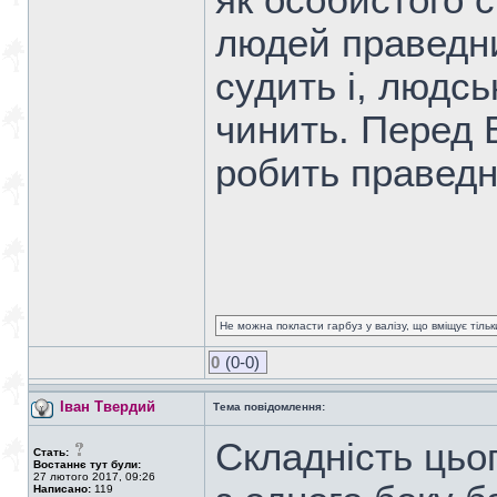
як особистого с
людей праведни
судить і, людс
чинить. Перед 
робить правед
Не можна покласти гарбуз у валізу, що вміщує тіль
0
(0-0)
Іван Твердий
Тема повідомлення:
Складність цьо
Стать:
Востаннє тут були:
27 лютого 2017, 09:26
Написано:
119