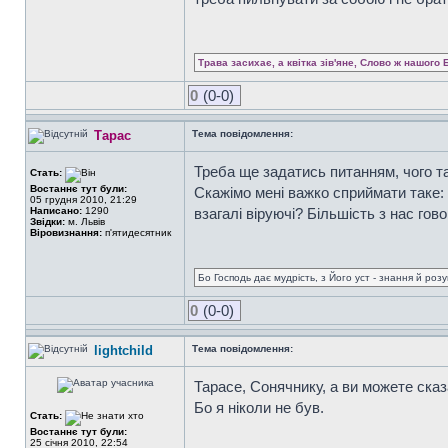
Трава засихає, а квітка зів'яне, Слово ж нашого 
0
(0-0)
Тарас
Тема повідомлення:
Треба ще задатись питанням, чого т
Стать:
Востаннє тут були:
Скажімо мені важко сприймати таке:
05 грудня 2010, 21:29
Написано:
1290
взагалі віруючі? Більшість з нас гов
Звідки:
м. Львів
Віровизнання:
п'ятидесятник
Бо Господь дає мудрість, з Його уст - знання й роз
0
(0-0)
lightchild
Тема повідомлення:
Тарасе, Сонячнику, а ви можете сказ
Бо я ніколи не був.
Стать:
Востаннє тут були:
25 січня 2010, 22:54