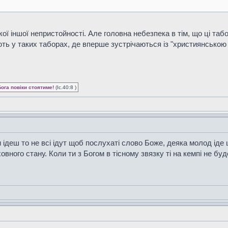
кої іншої непристойності. Але головна небезпека в тім, що ці т
ть у таких таборах, де вперше зустрічаються із "християнською в
Бога повіки стоятиме!
(Іс.40:8 )
 ідеш то не всі ідут щоб послухаті слово Боже, деяка молод іде
овного стану. Коли ти з Богом в тісному звязку ті на кемпі не буде