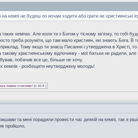
и на кемпі не будеш по ночам ходити або грати не християнські і
 таких кемпах. Але коли ти з Богом у тісному зв'язку, то тобі бу
осто треба розуміти, що там мало християн, які знають Бога. В т
риклад. Тому якщо ти знаєш Писання і утверджена в Христі, то 
а такому християнському відпочинку - мої батьки не радили, але
бував, побачив все це, більше не хочу.
их кемпів - розбещити неутверджену молодь!
Бога повіки стоятиме!
(Іс.40:8 )
ришами та мені порадили провести час деякій на кемпі, так я рішіл
як пройшло.