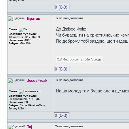
Jersey USA
0
(0-0)
Братик
Тема повідомлення:
До Джізес Фрік:
Стать:
Востаннє тут були:
Чи буваєш ти на християнських кем
13 жовтня 2017, 04:39
Написано:
4006
По доброму тобі заздрю, що ти їдеш 
Звідки:
MA-USA
Хай благословить тебе Господь!
0
(0-0)
JesusFreak
Тема повідомлення:
Наша молод там буває але я ще можл
Стать:
Востаннє тут були:
25 травня 2007, 18:36
Написано:
38
Звідки:
Rivne Ukraine-New
Jersey USA
0
(0-0)
Taj
Тема повідомлення: