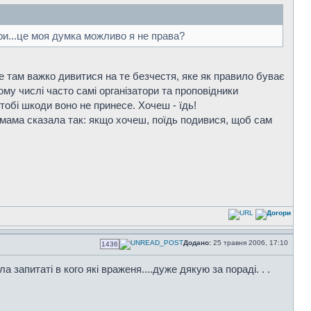
гри...це моя думка можливо я не права?
де там важко дивитися на те безчестя, яке як правило буває
ому числі часто самі організатори та проповідники
тобі шкоди воно не принесе. Хочеш - їдь!
 мама сказала так: якщо хочеш, поїдь подивися, щоб сам
Додано:
25 травня 2006, 17:10
1436
а запитаті в кого які враженя....дуже дякую за пораді. . .