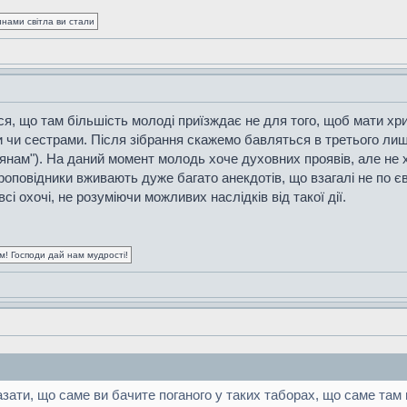
синами світла ви стали
я, що там більшість молоді приїзждає не для того, щоб мати хр
чи сестрами. Після зібрання скажемо бавляться в третього лишнь
янам"). На даний момент молодь хоче духовних проявів, але не х
Проповідники вживають дуже багато анекдотів, що взагалі не по є
 охочі, не розуміючи можливих наслідків від такої дії.
ум! Господи дай нам мудрості!
азати, що саме ви бачите поганого у таких таборах, що саме там