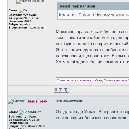
JesusFreak написав:
Стать:
Коли ти з Богом в тісному звязку т
Востаннє тут були:
14 червня 2026, 06:47
Написано:
4694
Звідки:
Україна
Віровизнання:
християнин
Можливо, права. Я сам був не раз на
там. Поїхати звичайно можна, але пр
показують далеко не християнський п
Я теж колись дуже хотів побувати н
переконався, що воно таке. Я там по
Хотя мені здається, що сама мета т
Трава засихає, а квітка зів'яне, Слово ж нашого 
0
(0-0)
JesusFreak
Тема повідомлення:
Я відлітаю до Украіні В червні з това
Стать:
Востаннє тут були:
колі вернуся обовязково повідомлю 
25 травня 2007, 18:36
Написано:
38
Звідки:
Rivne Ukraine-New