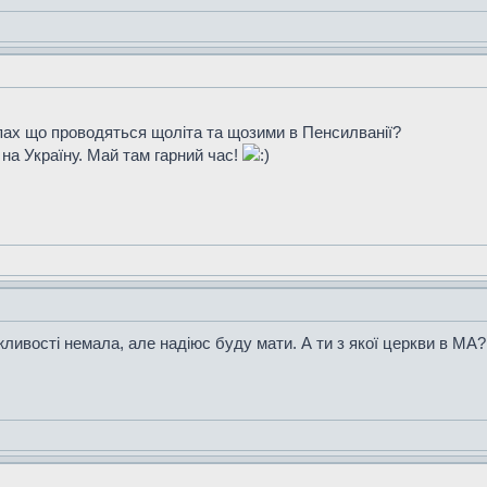
пах що проводяться щоліта та щозими в Пенсилванії?
на Україну. Май там гарний час!
ивості немала, але надіюс буду мати. А ти з якої церкви в МА?