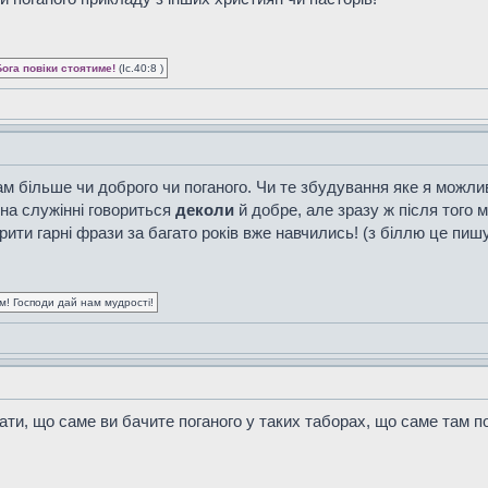
Бога повіки стоятиме!
(Іс.40:8 )
ам більше чи доброго чи поганого. Чи те збудування яке я можл
 на служінні говориться
деколи
й добре, але зразу ж після того 
орити гарні фрази за багато років вже навчились! (з біллю це пиш
ум! Господи дай нам мудрості!
ати, що саме ви бачите поганого у таких таборах, що саме там п