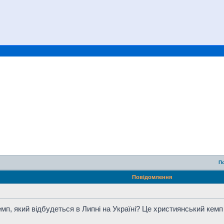
П
Повідомлення
кемп, який відбудеться в Липні на Україні? Це xристиянський кемп