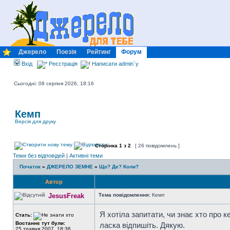
Джерело
Поезія
Рейтинг
Форум
Вхід
Реєстрація
Написати admin`у
Сьогодні: 08 серпня 2026, 18:16
Кемп
Версія для друку
Сторінка
1
з
2
[ 26 повідомлень ]
Теми без відповідей
|
Активні теми
Початок
»
ДЖЕРЕЛО ЗЕМНЕ
»
Що? Де? Коли?
Автор
JesusFreak
Тема повідомлення:
Кемп
Я хотіла запитати, чи знає хто про 
Стать:
Востаннє тут були:
ласка відпишіть. Дякую.
25 травня 2007, 18:36