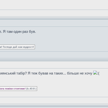
п. Я там один раз був.
ум! Господи дай нам мудрості!
иянський табір? Я теж бував на таких... більше не хочу
Бога повіки стоятиме!
(Іс.40:8 )