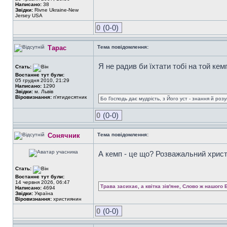
Написано:
38
Звідки:
Rivne Ukraine-New
Jersey USA
0
(0-0)
Тарас
Тема повідомлення:
Я не радив би їхтати тобі на той кем
Стать:
Востаннє тут були:
05 грудня 2010, 21:29
Написано:
1290
Звідки:
м. Львів
Віровизнання:
п'ятидесятник
Бо Господь дає мудрість, з Його уст - знання й роз
0
(0-0)
Сонячник
Тема повідомлення:
А кемп - це що? Розважальний христ
Стать:
Востаннє тут були:
14 червня 2026, 06:47
Трава засихає, а квітка зів'яне, Слово ж нашого 
Написано:
4694
Звідки:
Україна
Віровизнання:
християнин
0
(0-0)