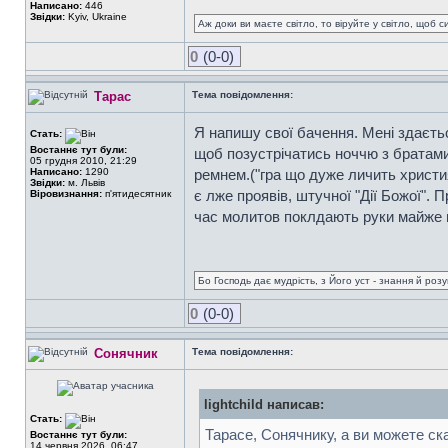
Написано:
446
Звідки:
Kyiv, Ukraine
Аж доки ви маєте світло, то віруйте у світло, щоб 
0
(0-0)
Тарас
Тема повідомлення:
Я напишу свої бачення. Мені здаєтьс
Стать:
Востаннє тут були:
щоб позустрічатись ноччю з братами 
05 грудня 2010, 21:29
Написано:
1290
ремнем.("гра що дуже личить христи
Звідки:
м. Львів
є лже проявів, штучної "Дії Божої". 
Віровизнання:
п'ятидесятник
час молитов поклдають руки майже всі
Бо Господь дає мудрість, з Його уст - знання й роз
0
(0-0)
Сонячник
Тема повідомлення:
lightchild написав:
Стать:
Тарасе, Сонячнику, а ви можете ск
Востаннє тут були:
14 червня 2026, 06:47