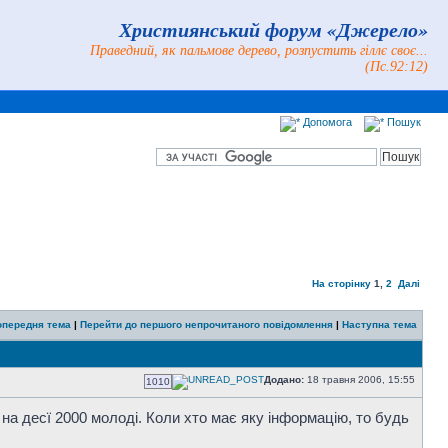
Християнський форум «Джерело»
Праведний, як пальмове дерево, розпустить гіллє своє...
(Пс.92:12)
Допомога
Пошук
На сторінку
1
,
2
Далі
опередня тема
|
Перейти до першого непрочитаного повідомлення
|
Наступна тема
Додано:
18 травня 2006, 15:55
1010
 на десї 2000 молоді. Коли xто має яку інформацію, то будь