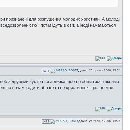
абори призначені для розпущення молодих християн. А молоді
седозволенністю", потім ідуть в світ, а іноді намагаються
Додано:
25 травня 2006, 15:54
1431
 щоб з друзями зустрітіся а деяка щоб по общатися таксамо
ш по ночам ходити або іграті не христианскі ігрі...це моя
Додано:
25 травня 2006, 16:36
1432