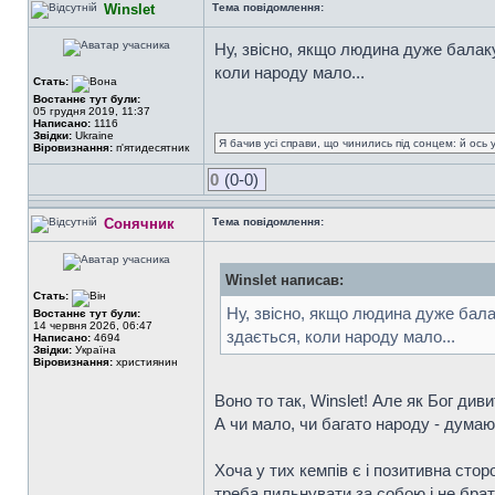
Winslet
Тема повідомлення:
Ну, звісно, якщо людина дуже балаку
коли народу мало...
Стать:
Востаннє тут були:
05 грудня 2019, 11:37
Написано:
1116
Звідки:
Ukraine
Я бачив усі справи, що чинились під сонцем: й ось 
Віровизнання:
п'ятидесятник
0
(0-0)
Сонячник
Тема повідомлення:
Winslet написав:
Стать:
Ну, звісно, якщо людина дуже бала
Востаннє тут були:
14 червня 2026, 06:47
здається, коли народу мало...
Написано:
4694
Звідки:
Україна
Віровизнання:
християнин
Воно то так, Winslet! Але як Бог диви
А чи мало, чи багато народу - думаю
Хоча у тих кемпів є і позитивна стор
треба пильнувати за собою і не брат