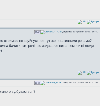
Додано:
20 травня 2006, 16:40
1145
иво отримаю не зруйнується тут же негативними речами?
можна бачити такі речі, що задаєшся питанням: чи ці люди
у)
Додано:
25 травня 2006, 11:51
1395
оганого відбувається?