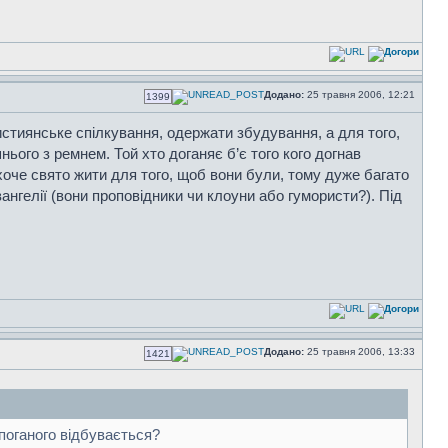
Додано:
25 травня 2006, 12:21
1399
истиянське спілкування, одержати збудування, а для того,
ого з ремнем. Той хто доганяє б’є того кого догнав
оче свято жити для того, щоб вони були, тому дуже багато
вангелії (вони проповідники чи клоуни або гумористи?). Під
Додано:
25 травня 2006, 13:33
1421
 поганого відбувається?