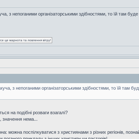
ча, з непоганими організаторськими здібностями, то їй там буде
усе це марнота та ловлення вітру!
куча, з непоганими організаторськими здібностями, то їй там бу
ться на подібні розваги взагалі?
, значення нема...
она: можна поспілкуватися з християнами з різних регіонів, познай
и поганого прикладу з інших християн чи пасторів!