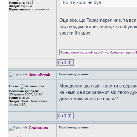
Бо я ніколи не був.
Написано:
4694
Звідки:
Україна
Віровизнання:
християнин
Оце все, що Тарас перелічив, та вся
неутверджені християни, які побуваю
звести й інших.
Трава засихає, а квітка зів'яне, Слово ж нашого 
0
(0-0)
JesusFreak
Тема повідомлення:
Моя думка що навіт коли ти в церкви
Стать:
Востаннє тут були:
на кемп це все залежит від твого дух
25 травня 2007, 18:36
Написано:
38
димка можливо я не права?
Звідки:
Rivne Ukraine-New
Jersey USA
0
(0-0)
Сонячник
Тема повідомлення: