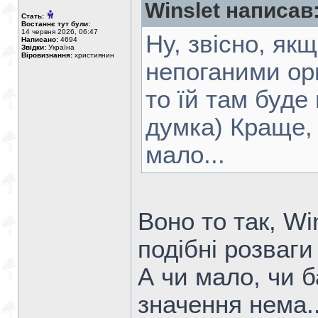
Winslet написав
Стать:
Востаннє тут були:
14 червня 2026, 06:47
Ну, звісно, як
Написано:
4694
Звідки:
Україна
Віровизнання:
християнин
непоганими ор
то їй там буде
думка) Краще, 
мало...
Воно то так, Wi
подібні розваги
А чи мало, чи б
значення нема..