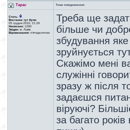
Тарас
Тема повідомлення:
Треба ще задат
Стать:
Востаннє тут були:
05 грудня 2010, 21:29
більше чи добро
Написано:
1290
Звідки:
м. Львів
Віровизнання:
п'ятидесятник
збудування яке
зруйнується ту
Скажімо мені в
служінні говор
зразу ж після т
задаєшся питан
віруючі? Більші
за багато років