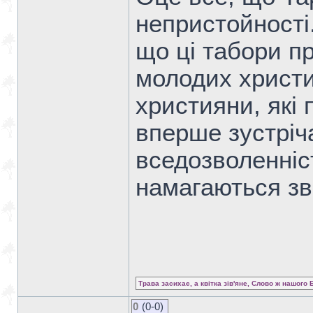
непристойності.
що ці табори п
молодих христи
християни, які 
вперше зустріч
вседозволенністю
намагаються зв
Трава засихає, а квітка зів'яне, Слово ж нашого 
0
(0-0)