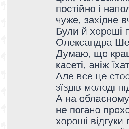
постійно і нап
чуже, західне 
Були й хороші п
Олександра Шев
Думаю, що кращ
касеті, аніж їх
Але все це сто
зїздів молоді пі
А на обласному 
не погано прох
хороші відгуки 