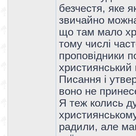
безчестя, яке я
звичайно можна
що там мало хр
тому числі част
проповідники п
християнський 
Писання і утвер
воно не принесе
Я теж колись д
християнському 
радили, але ма