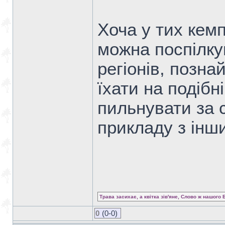
Хоча у тих кемп
можна поспілку
регіонів, позна
їхати на подібні
пильнувати за 
прикладу з інши
Трава засихає, а квітка зів'яне, Слово ж нашого 
0
(0-0)