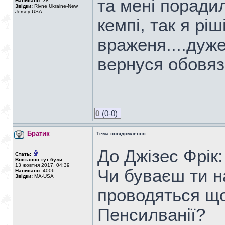
та мені поради
Написано:
38
Звідки:
Rivne Ukraine-New
Jersey USA
кемпі, так я ріш
враженя....дуже 
вернуся обовяз
0
(0-0)
Братик
Тема повідомлення:
До Джізес Фрік:
Стать:
Востаннє тут були:
13 жовтня 2017, 04:39
Чи буваєш ти н
Написано:
4006
Звідки:
MA-USA
проводяться що
Пенсилванії?