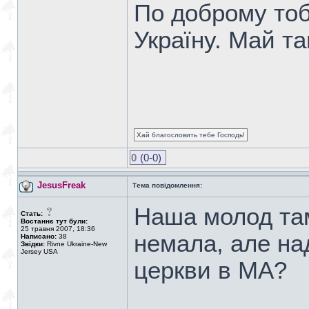
По доброму тоб
Україну. Май т
Хай благословить тебе Господь!
0
(0-0)
JesusFreak
Тема повідомлення:
Наша молод там
Стать:
Востаннє тут були:
25 травня 2007, 18:36
немала, але над
Написано:
38
Звідки:
Rivne Ukraine-New
Jersey USA
церкви в МА?