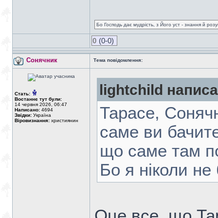
Бо Господь дає мудрість, з Його уст - знання й роз
0
(0-0)
Сонячник
Тема повідомлення:
lightchild написа
Стать:
Востаннє тут були:
14 червня 2026, 06:47
Тарасе, Сонячн
Написано:
4694
Звідки:
Україна
Віровизнання:
християнин
саме ви бачите
що саме там п
Бо я ніколи не 
Оце все, що Тар