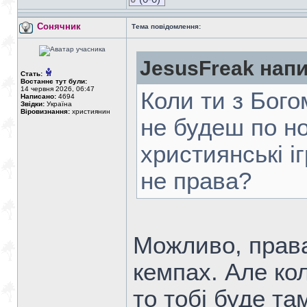
Сонячник
Тема повідомлення:
JesusFreak напи
Стать:
Востаннє тут були:
14 червня 2026, 06:47
Коли ти з Бого
Написано:
4694
Звідки:
Україна
Віровизнання:
християнин
не будеш по но
християнські і
не права?
Можливо, права
кемпах. Але кол
то тобі буде та