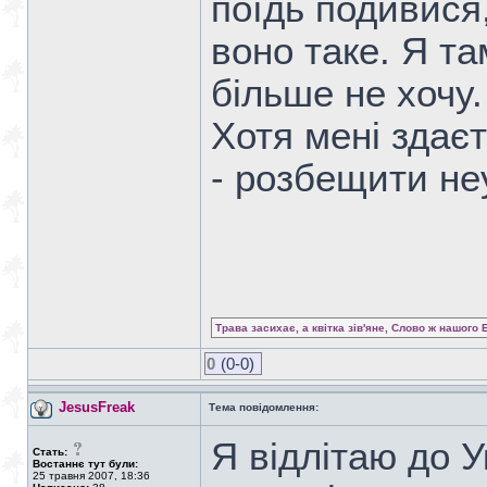
поїдь подивися
воно таке. Я та
більше не хочу.
Хотя мені здає
- розбещити не
Трава засихає, а квітка зів'яне, Слово ж нашого 
0
(0-0)
JesusFreak
Тема повідомлення:
Я відлітаю до У
Стать:
Востаннє тут були:
25 травня 2007, 18:36