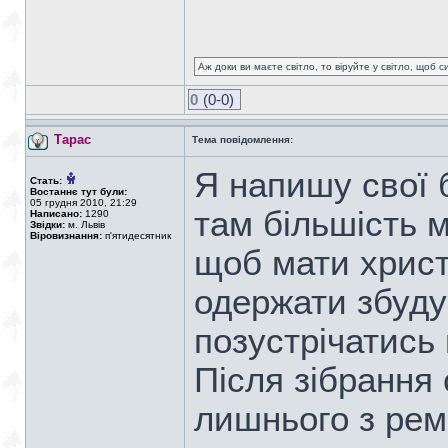
Аж доки ви маєте світло, то віруйте у світло, щоб 
0
(0-0)
Тарас
Тема повідомлення:
Я напишу свої 
Стать:
Востаннє тут були:
05 грудня 2010, 21:29
там більшість м
Написано:
1290
Звідки:
м. Львів
Віровизнання:
п'ятидесятник
щоб мати христ
одержати збуду
позустрічатись
Після зібрання
лишнього з ремн