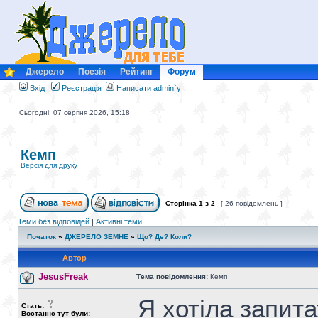
Джерело
Поезія
Рейтинг
Форум
Вхід
Реєстрація
Написати admin`у
Сьогодні: 07 серпня 2026, 15:18
Кемп
Версія для друку
Сторінка
1
з
2
[ 26 повідомлень ]
Теми без відповідей
|
Активні теми
Початок
»
ДЖЕРЕЛО ЗЕМНЕ
»
Що? Де? Коли?
Автор
JesusFreak
Тема повідомлення:
Кемп
Я хотіла запита
Стать:
Востаннє тут були: