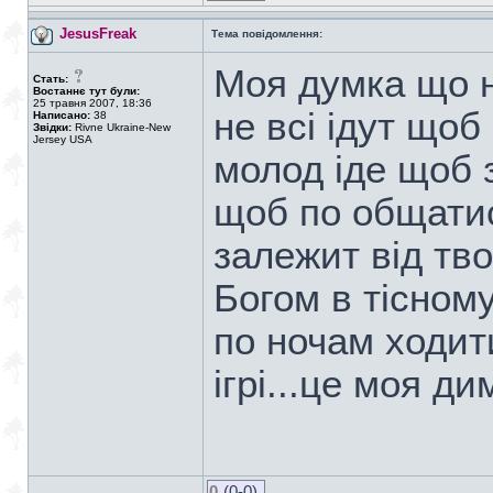
JesusFreak
Тема повідомлення:
Моя думка що н
Стать:
Востаннє тут були:
25 травня 2007, 18:36
не всі ідут щоб
Написано:
38
Звідки:
Rivne Ukraine-New
Jersey USA
молод іде щоб з
щоб по общатис
залежит від тво
Богом в тісному
по ночам ходити
ігрі...це моя д
0
(0-0)