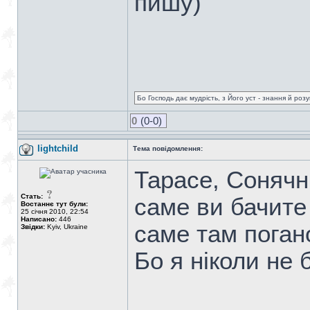
пишу)
Бо Господь дає мудрість, з Його уст - знання й роз
0
(0-0)
lightchild
Тема повідомлення:
Тарасе, Сонячн
Стать:
саме ви бачите
Востаннє тут були:
25 січня 2010, 22:54
Написано:
446
саме там поган
Звідки:
Kyiv, Ukraine
Бо я ніколи не 