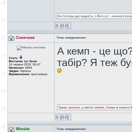
Бо Господь дає мудрість, з Його уст - знання й роз
0
(0-0)
Сонячник
Тема повідомлення:
А кемп - це що
Стать:
табір? Я теж бу
Востаннє тут були:
14 червня 2026, 06:47
Написано:
4694
Звідки:
Україна
Віровизнання:
християнин
Трава засихає, а квітка зів'яне, Слово ж нашого 
0
(0-0)
Winslet
Тема повідомлення: