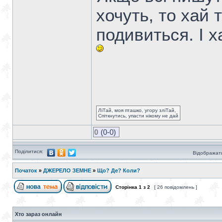
хочуть, то хай 
подивиться. І х
ЛіТай, моя пташко, угору зліТай,
Спіткнутись, упасти нікому не дай
0
(0-0)
Поділитися:
Відображати
Початок
»
ДЖЕРЕЛО ЗЕМНЕ
»
Що? Де? Коли?
Сторінка
1
з
2
[ 26 повідомлень ]
Хто зараз онлайн