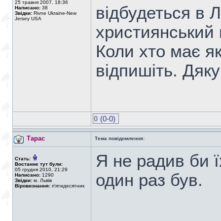
25 травня 2007, 18:36
відбудеться в Л
Написано:
38
Звідки:
Rivne Ukraine-New
Jersey USA
xристиянський 
Коли xто має я
відпишіть. Дяк
0
(0-0)
Тарас
Тема повідомлення:
Я не радив би ї
Стать:
Востаннє тут були:
05 грудня 2010, 21:29
один раз був.
Написано:
1290
Звідки:
м. Львів
Віровизнання:
п'ятидесятник