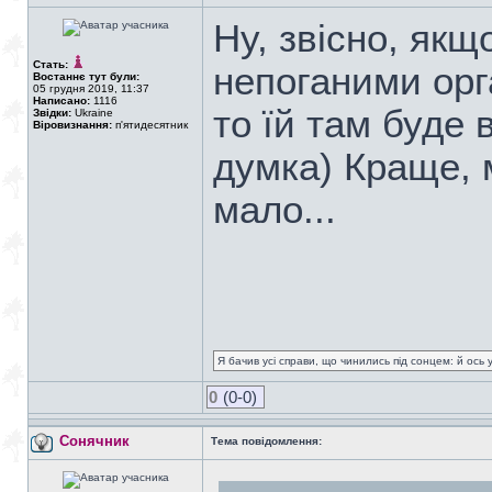
Ну, звісно, якщ
Стать:
непоганими орг
Востаннє тут були:
05 грудня 2019, 11:37
Написано:
1116
то їй там буде
Звідки:
Ukraine
Віровизнання:
п'ятидесятник
думка) Краще, 
мало...
Я бачив усі справи, що чинились під сонцем: й ось 
0
(0-0)
Сонячник
Тема повідомлення: