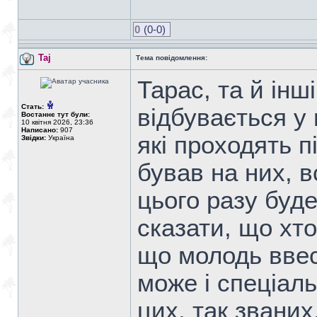
0
(0-0)
Taj
Тема повідомлення:
Тарас, та й інш
Стать:
відбувається у
Востаннє тут були:
10 квітня 2026, 23:36
Написано:
907
які проходять п
Звідки:
Україна
бував на них, 
цього разу буд
сказати, що хто
що молодь ввес
може і спеціаль
цих, так званих