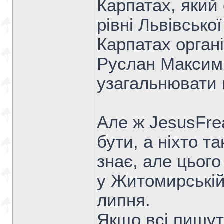
Карпатах, який
рівні Львівсько
Карпатах органі
Руслан Максимі
узагальнювати 
Але ж JesusFre
бути, а ніхто та
знає, але цього
у Житомирській 
липня.
Якщо всі пишут