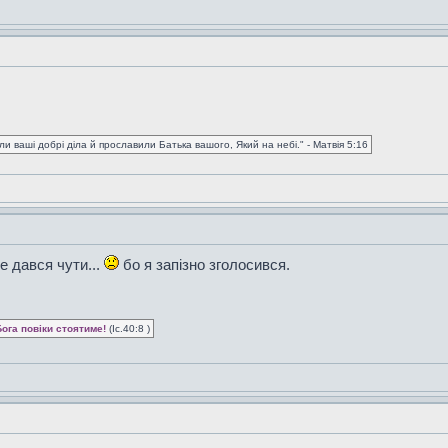
и ваші добрі діла й прославили Батька вашого, Який на небі." - Матвія 5:16
не дався чути...
бо я запізно зголосився.
Бога повіки стоятиме!
(Іс.40:8 )