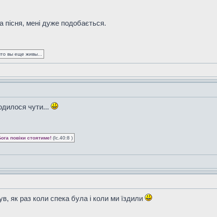
а пісня, мені дуже подобається.
то вы еще живы...
одилося чути...
Бога повіки стоятиме!
(Іс.40:8 )
ув, як раз коли спека була і коли ми їздили