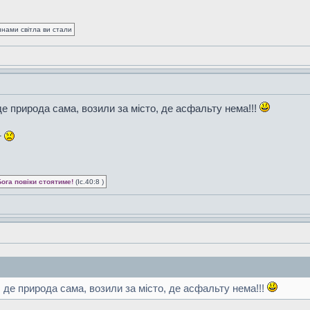
синами світла ви стали
де природа сама, возили за місто, де асфальту нема!!!
т
Бога повіки стоятиме!
(Іс.40:8 )
, де природа сама, возили за місто, де асфальту нема!!!