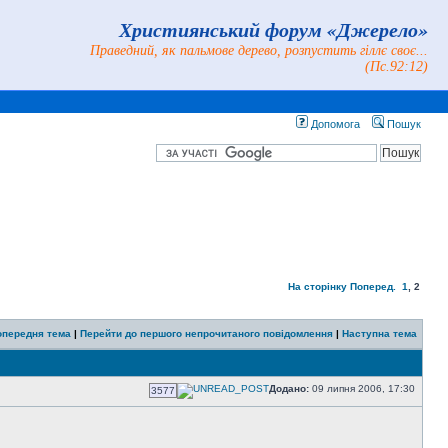
Християнський форум «Джерело»
Праведний, як пальмове дерево, розпустить гіллє своє...
(Пс.92:12)
Допомога
Пошук
На сторінку
Поперед.
1
,
2
опередня тема
|
Перейти до першого непрочитаного повідомлення
|
Наступна тема
Додано:
09 липня 2006, 17:30
3577