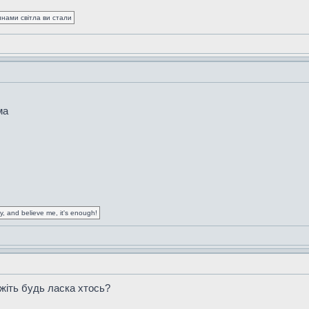
синами світла ви стали
ма
cy, and believe me, it's enough!
ажіть будь ласка хтось?