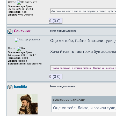
Стать:
Востаннє тут були:
25 січня 2010, 22:54
Аж доки ви маєте світло, то віруйте у світло, щоб 
Написано:
446
Звідки:
Kyiv, Ukraine
0
(0-0)
Сонячник
Тема повідомлення:
Оце ми тебе, Лайте, й возили туди, 
Стать:
Хоча й навіть там трохи був асфаль
Востаннє тут були:
14 червня 2026, 06:47
Написано:
4694
Звідки:
Україна
Віровизнання:
християнин
Трава засихає, а квітка зів'яне, Слово ж нашого 
0
(0-0)
banditkr
Тема повідомлення:
Сонячник написав:
Оце ми тебе, Лайте, й возили туди