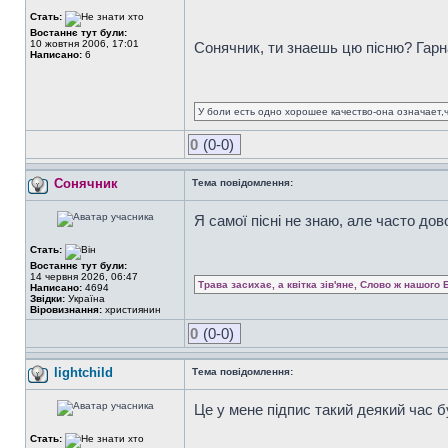
Стать:
Востаннє тут були:
10 жовтня 2006, 17:01
Сонячник, ти знаешь цю пісню? Гарн
Написано:
6
У боли есть одно хорошее качество-она означает,ч
0
(0-0)
Сонячник
Тема повідомлення:
Я самої пісні не знаю, але часто дов
Стать:
Востаннє тут були:
14 червня 2026, 06:47
Трава засихає, а квітка зів'яне, Слово ж нашого 
Написано:
4694
Звідки:
Україна
Віровизнання:
християнин
0
(0-0)
lightchild
Тема повідомлення:
Це у мене підпис такий деякий час б
Стать: