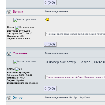
0
(0-0)
Вогник
Тема повідомлення:
Стать:
Востаннє тут були:
09 серпня 2007, 20:15
"Тож хай засяє ваше світло для людей, щоб побачил
Написано:
236
Звідки:
Волинь-Київ
0
(0-0)
Сонячник
Тема повідомлення:
Я номер вже затер... на жаль, ніхто 
Стать:
Востаннє тут були:
14 червня 2026, 06:47
Трава засихає, а квітка зів'яне, Слово ж нашого 
Написано:
4694
Звідки:
Україна
Віровизнання:
християнин
0
(0-0)
Dmitro
Тема повідомлення:
Re: Зустріч у Києві