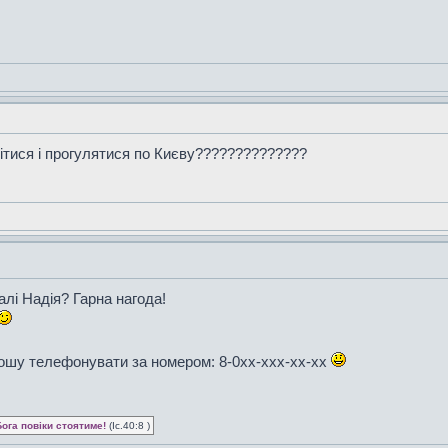
тися і прогулятися по Києву??????????????
лі Надія? Гарна нагода!
рошу телефонувати за номером: 8-0xx-xxx-xx-xx
Бога повіки стоятиме!
(Іс.40:8 )