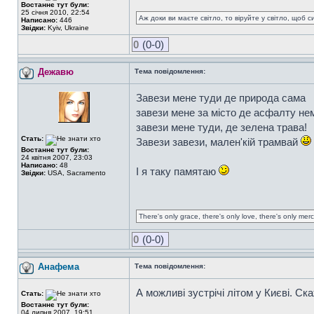
Востаннє тут були:
25 січня 2010, 22:54
Аж доки ви маєте світло, то віруйте у світло, щоб 
Написано:
446
Звідки:
Kyiv, Ukraine
0
(0-0)
Дежавю
Тема повідомлення:
Завези мене туди де природа сама
завези мене за місто де асфалту не
завези мене туди, де зелена трава!
Стать:
Завези завези, мален'кій трамвай
Востаннє тут були:
24 квітня 2007, 23:03
Написано:
48
І я таку памятаю
Звідки:
USA, Sacramento
There's only grace, there's only love, there's only mer
0
(0-0)
Анафема
Тема повідомлення:
А можливі зустрічі літом у Києві. Ск
Стать:
Востаннє тут були:
04 липня 2007, 19:51