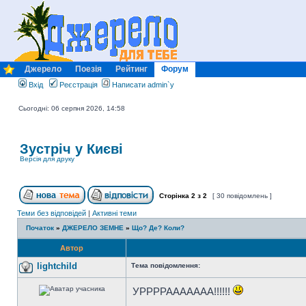
Джерело
Поезія
Рейтинг
Форум
Вхід
Реєстрація
Написати admin`у
Сьогодні: 06 серпня 2026, 14:58
Зустріч у Києві
Версія для друку
Сторінка
2
з
2
[ 30 повідомлень ]
Теми без відповідей
|
Активні теми
Початок
»
ДЖЕРЕЛО ЗЕМНЕ
»
Що? Де? Коли?
Автор
lightchild
Тема повідомлення:
УРРРРААААААА!!!!!!