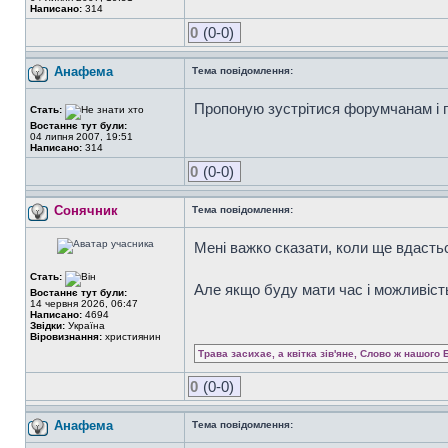
Написано:
314
0
(0-0)
Анафема
Тема повідомлення:
Пропоную зустрітися форумчанам і п
Стать:
Востаннє тут були:
04 липня 2007, 19:51
Написано:
314
0
(0-0)
Сонячник
Тема повідомлення:
Мені важко сказати, коли ще вдастьс
Стать:
Але якщо буду мати час і можливість
Востаннє тут були:
14 червня 2026, 06:47
Написано:
4694
Звідки:
Україна
Віровизнання:
християнин
Трава засихає, а квітка зів'яне, Слово ж нашого 
0
(0-0)
Анафема
Тема повідомлення: