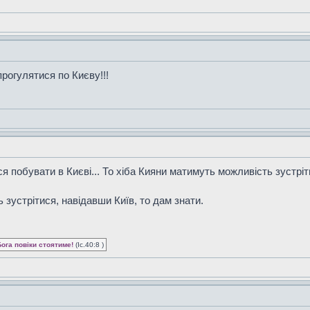
рогулятися по Києву!!!
я побувати в Києві... То хіба Кияни матимуть можливість зустрі
 зустрітися, навідавши Київ, то дам знати.
Бога повіки стоятиме!
(Іс.40:8 )