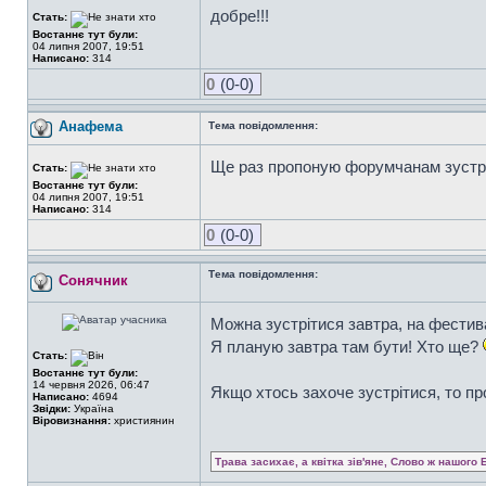
добре!!!
Стать:
Востаннє тут були:
04 липня 2007, 19:51
Написано:
314
0
(0-0)
Анафема
Тема повідомлення:
Ще раз пропоную форумчанам зустрі
Стать:
Востаннє тут були:
04 липня 2007, 19:51
Написано:
314
0
(0-0)
Тема повідомлення:
Сонячник
Можна зустрітися завтра, на фестива
Я планую завтра там бути! Хто ще?
Стать:
Востаннє тут були:
14 червня 2026, 06:47
Якщо хтось захоче зустрітися, то п
Написано:
4694
Звідки:
Україна
Віровизнання:
християнин
Трава засихає, а квітка зів'яне, Слово ж нашого 