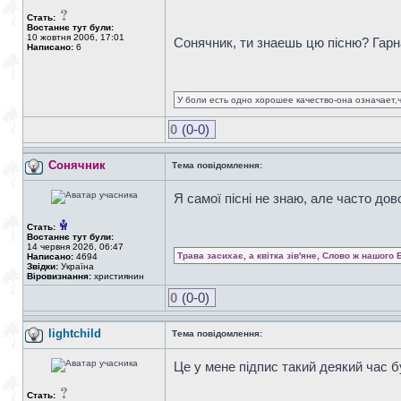
Стать:
Востаннє тут були:
10 жовтня 2006, 17:01
Сонячник, ти знаешь цю пісню? Гарн
Написано:
6
У боли есть одно хорошее качество-она означает,ч
0
(0-0)
Сонячник
Тема повідомлення:
Я самої пісні не знаю, але часто дов
Стать:
Востаннє тут були:
14 червня 2026, 06:47
Трава засихає, а квітка зів'яне, Слово ж нашого 
Написано:
4694
Звідки:
Україна
Віровизнання:
християнин
0
(0-0)
lightchild
Тема повідомлення:
Це у мене підпис такий деякий час б
Стать: