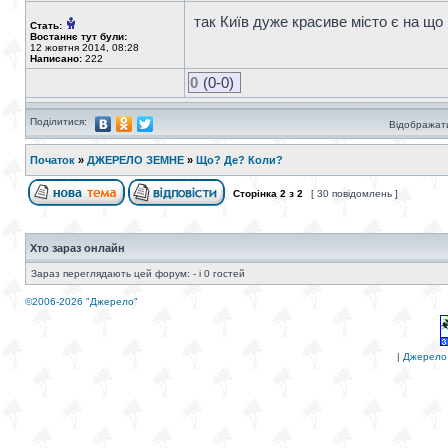
так Київ дуже красиве місто є на що
Стать:
Востаннє тут були:
12 жовтня 2014, 08:28
Написано:
222
0
(0-0)
Поділитися:
Відображати
Початок
»
ДЖЕРЕЛО ЗЕМНЕ
»
Що? Де? Коли?
Сторінка
2
з
2
[ 30 повідомлень ]
Хто зараз онлайн
Зараз переглядають цей форум: - і 0 гостей
©2006-2026 "Джерело"
|
Джерело