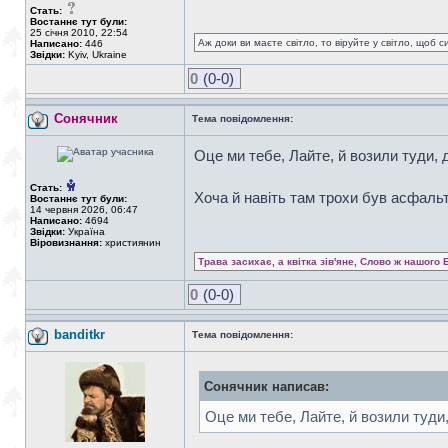
Стать:
Востаннє тут були:
25 січня 2010, 22:54
Аж доки ви маєте світло, то віруйте у світло, щоб 
Написано:
446
Звідки:
Kyiv, Ukraine
0
(0-0)
Сонячник
Тема повідомлення:
Оце ми тебе, Лайте, й возили туди, 
Стать:
Хоча й навіть там трохи був асфаль
Востаннє тут були:
14 червня 2026, 06:47
Написано:
4694
Звідки:
Україна
Віровизнання:
християнин
Трава засихає, а квітка зів'яне, Слово ж нашого 
0
(0-0)
banditkr
Тема повідомлення:
Сонячник написав:
Оце ми тебе, Лайте, й возили туди