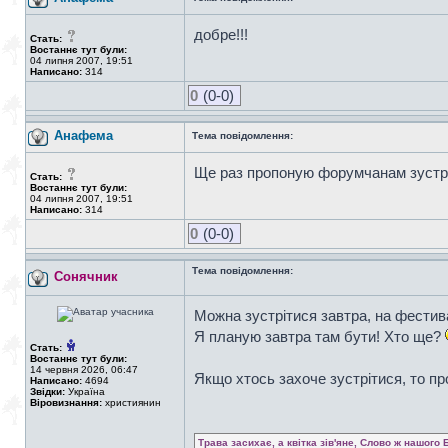
добре!!!
Стать:
Востаннє тут були:
04 липня 2007, 19:51
Написано:
314
0
(0-0)
Анафема
Тема повідомлення:
Ще раз пропоную форумчанам зустрі
Стать:
Востаннє тут були:
04 липня 2007, 19:51
Написано:
314
0
(0-0)
Тема повідомлення:
Сонячник
Можна зустрітися завтра, на фестива
Я планую завтра там бути! Хто ще?
Стать:
Востаннє тут були:
14 червня 2026, 06:47
Якщо хтось захоче зустрітися, то п
Написано:
4694
Звідки:
Україна
Віровизнання:
християнин
Трава засихає, а квітка зів'яне, Слово ж нашого 