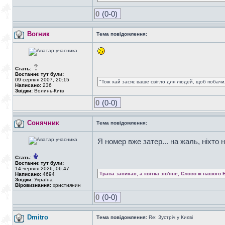
0
(0-0)
Вогник
Тема повідомлення:
Стать:
Востаннє тут були:
09 серпня 2007, 20:15
"Тож хай засяє ваше світло для людей, щоб побачил
Написано:
236
Звідки:
Волинь-Київ
0
(0-0)
Сонячник
Тема повідомлення:
Я номер вже затер... на жаль, ніхто 
Стать:
Востаннє тут були:
14 червня 2026, 06:47
Трава засихає, а квітка зів'яне, Слово ж нашого 
Написано:
4694
Звідки:
Україна
Віровизнання:
християнин
0
(0-0)
Dmitro
Тема повідомлення:
Re: Зустріч у Києві