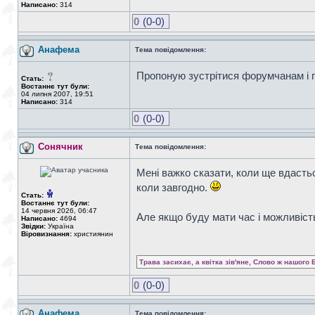
Написано:
314
0
(0-0)
Анафема
Тема повідомлення:
Пропоную зустрітися форумчанам і п
Стать:
Востаннє тут були:
04 липня 2007, 19:51
Написано:
314
0
(0-0)
Сонячник
Тема повідомлення:
Мені важко сказати, коли ще вдастьс
коли завгодно.
Стать:
Востаннє тут були:
14 червня 2026, 06:47
Але якщо буду мати час і можливість
Написано:
4694
Звідки:
Україна
Віровизнання:
християнин
Трава засихає, а квітка зів'яне, Слово ж нашого 
0
(0-0)
Анафема
Тема повідомлення: