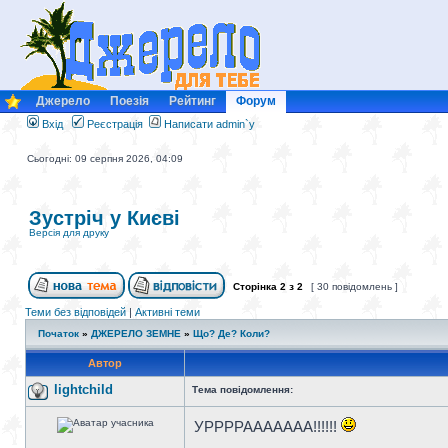
Джерело
Поезія
Рейтинг
Форум
Вхід
Реєстрація
Написати admin`у
Сьогодні: 09 серпня 2026, 04:09
Зустріч у Києві
Версія для друку
Сторінка
2
з
2
[ 30 повідомлень ]
Теми без відповідей
|
Активні теми
Початок
»
ДЖЕРЕЛО ЗЕМНЕ
»
Що? Де? Коли?
Автор
lightchild
Тема повідомлення:
УРРРРААААААА!!!!!!