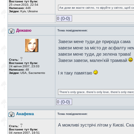
Востаннє тут були:
25 січня 2010, 22:54
Аж доки ви маєте світло, то віруйте у світло, щоб 
Написано:
446
Звідки:
Kyiv, Ukraine
0
(0-0)
Дежавю
Тема повідомлення:
Завези мене туди де природа сама
завези мене за місто де асфалту не
завези мене туди, де зелена трава!
Завези завези, мален'кій трамвай
Стать:
Востаннє тут були:
24 квітня 2007, 23:03
Написано:
48
І я таку памятаю
Звідки:
USA, Sacramento
There's only grace, there's only love, there's only mer
0
(0-0)
Анафема
Тема повідомлення:
А можливі зустрічі літом у Києві. Ск
Стать:
Востаннє тут були:
04 липня 2007, 19:51