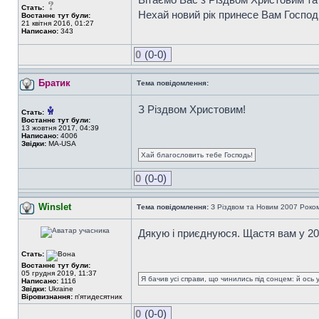
Стать:
Нехай новий рік принесе Вам Господн
Востаннє тут були:
21 квітня 2016, 01:27
Написано:
343
0
(0-0)
Братик
Тема повідомлення:
З Різдвом Христовим!
Стать:
Востаннє тут були:
13 жовтня 2017, 04:39
Написано:
4006
Звідки:
MA-USA
Хай благословить тебе Господь!
0
(0-0)
Winslet
Тема повідомлення:
З Різдвом та Новим 2007 Роко
Дякую і приєднуюся. Щастя вам у 20
Стать:
Востаннє тут були:
05 грудня 2019, 11:37
Я бачив усі справи, що чинились під сонцем: й ось 
Написано:
1116
Звідки:
Ukraine
Віровизнання:
п'ятидесятник
0
(0-0)