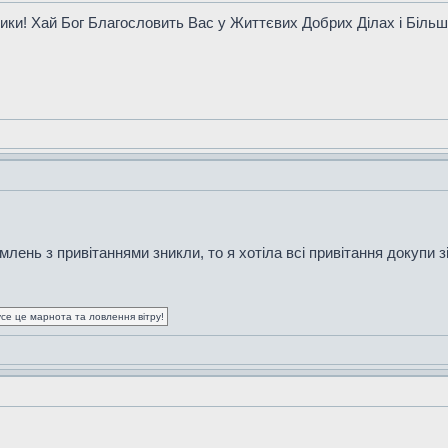
ики! Хай Бог Благословить Вас у Життєвих Добрих Ділах і Більш
млень з привітаннями зникли, то я хотіла всі привітання докупи 
усе це марнота та ловлення вітру!