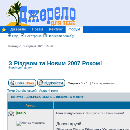
Джерело
Поезія
Рейтинг
Форум
Вхід
Реєстрація
Написати admin`у
Сьогодні: 09 серпня 2026, 15:28
З Різдвом та Новим 2007 Роком!
Версія для друку
Сторінка
1
з
1
[ 12 повідомлень ]
Теми без відповідей
|
Активні теми
Початок
»
ДЖЕРЕЛО ЗЕМНЕ
»
Вітаємо на форумі!
Автор
jerelo
Тема повідомлення:
З Різдвом та Новим Роком!
Дорогі друзі!
Вітаємо Вас з Різдвом Христовим та