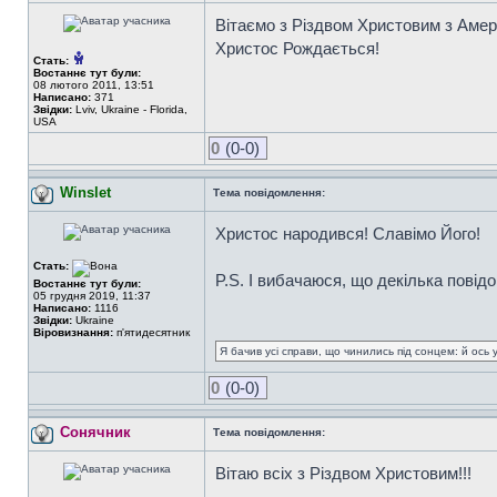
Вітаємо з Різдвом Христовим з Амер
Христос Рождається!
Стать:
Востаннє тут були:
08 лютого 2011, 13:51
Написано:
371
Звідки:
Lviv, Ukraine - Florida,
USA
0
(0-0)
Winslet
Тема повідомлення:
Христос народився! Славімо Його!
Стать:
P.S. І вибачаюся, що декілька повідо
Востаннє тут були:
05 грудня 2019, 11:37
Написано:
1116
Звідки:
Ukraine
Віровизнання:
п'ятидесятник
Я бачив усі справи, що чинились під сонцем: й ось 
0
(0-0)
Сонячник
Тема повідомлення:
Вітаю всіх з Різдвом Христовим!!!