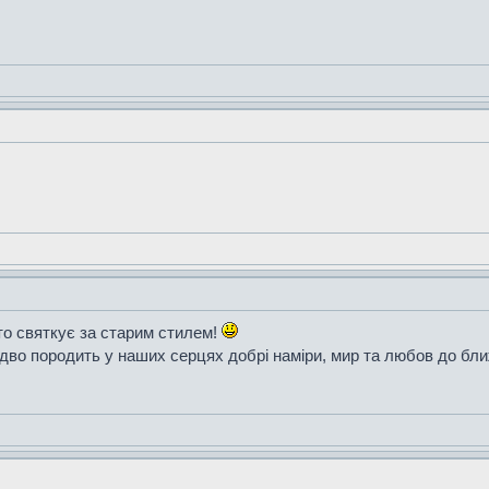
то святкує за старим стилем!
здво породить у наших серцях добрі наміри, мир та любов до бли