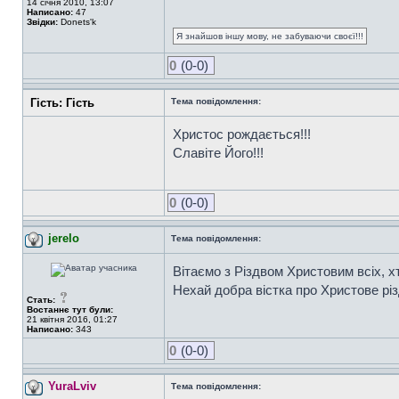
14 січня 2010, 13:07
Написано:
47
Звідки:
Donets'k
Я знайшов іншу мову, не забуваючи своєї!!!
0
(0-0)
Гість: Гість
Тема повідомлення:
Христос рождається!!!
Славіте Його!!!
0
(0-0)
jerelo
Тема повідомлення:
Вітаємо з Різдвом Христовим всіх, х
Нехай добра вістка про Христове рі
Стать:
Востаннє тут були:
21 квітня 2016, 01:27
Написано:
343
0
(0-0)
YuraLviv
Тема повідомлення: