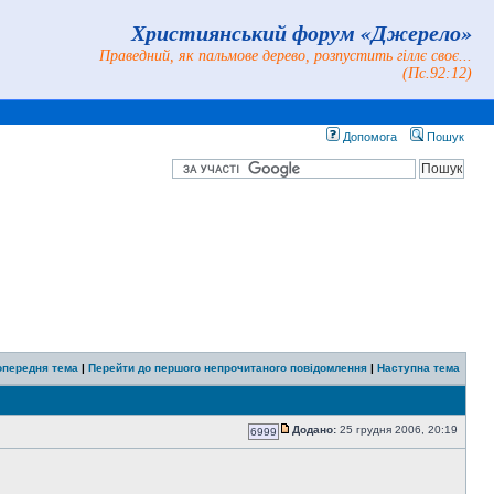
Християнський форум «Джерело»
Праведний, як пальмове дерево, розпустить гіллє своє...
(Пс.92:12)
Допомога
Пошук
опередня тема
|
Перейти до першого непрочитаного повідомлення
|
Наступна тема
Додано:
25 грудня 2006, 20:19
6999