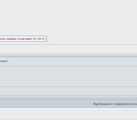
Бога повіки стоятиме!
(Іс.40:8 )
оком!
Відображати повідомлення з