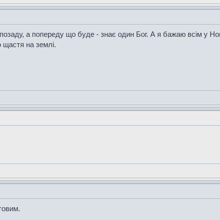
 позаду, а попереду що буде - знає один Бог. А я бажаю всім у Но
о щастя на землі.
товим.