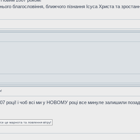
ього благословіння, ближчого пізнання Ісуса Христа та зростанн
м!
07 році! і чоб всі ми у НОВОМУ році все минуле залишили позаду
усе це марнота та ловлення вітру!