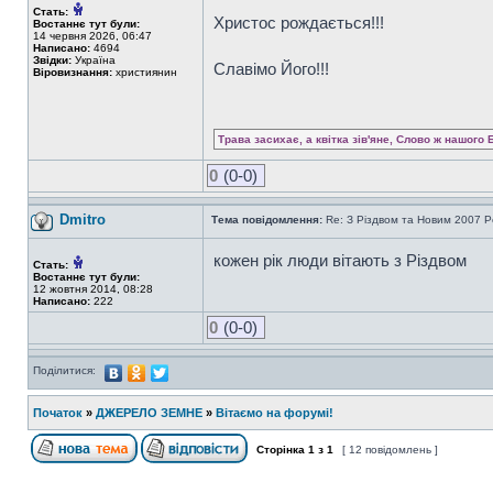
Стать:
Христос рождається!!!
Востаннє тут були:
14 червня 2026, 06:47
Написано:
4694
Звідки:
Україна
Славімо Його!!!
Віровизнання:
християнин
Трава засихає, а квітка зів'яне, Слово ж нашого 
0
(0-0)
Dmitro
Тема повідомлення:
Re: З Різдвом та Новим 2007 Р
кожен рік люди вітають з Різдвом
Стать:
Востаннє тут були:
12 жовтня 2014, 08:28
Написано:
222
0
(0-0)
Поділитися:
Початок
»
ДЖЕРЕЛО ЗЕМНЕ
»
Вітаємо на форумі!
Сторінка
1
з
1
[ 12 повідомлень ]