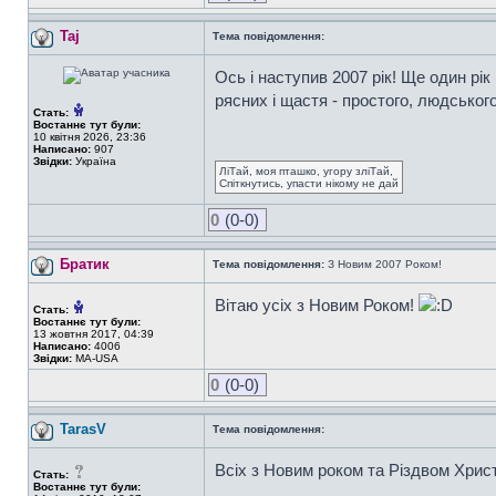
Taj
Тема повідомлення:
Ось і наступив 2007 рік! Ще один рік
рясних і щастя - простого, людськог
Стать:
Востаннє тут були:
10 квітня 2026, 23:36
Написано:
907
Звідки:
Україна
ЛіТай, моя пташко, угору зліТай,
Спіткнутись, упасти нікому не дай
0
(0-0)
Братик
Тема повідомлення:
З Новим 2007 Роком!
Вітаю усіх з Новим Роком!
Стать:
Востаннє тут були:
13 жовтня 2017, 04:39
Написано:
4006
Звідки:
MA-USA
0
(0-0)
TarasV
Тема повідомлення:
Всіх з Новим роком та Різдвом Хрис
Стать:
Востаннє тут були: