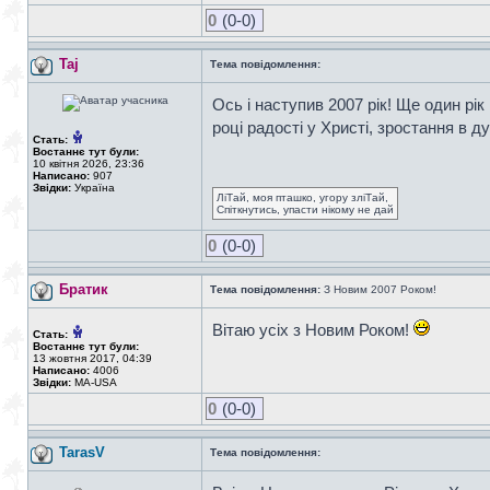
0
(0-0)
Taj
Тема повідомлення:
Ось і наступив 2007 рік! Ще один рі
році радості у Христі, зростання в д
Стать:
Востаннє тут були:
10 квітня 2026, 23:36
Написано:
907
Звідки:
Україна
ЛіТай, моя пташко, угору зліТай,
Спіткнутись, упасти нікому не дай
0
(0-0)
Братик
Тема повідомлення:
З Новим 2007 Роком!
Вітаю усіх з Новим Роком!
Стать:
Востаннє тут були:
13 жовтня 2017, 04:39
Написано:
4006
Звідки:
MA-USA
0
(0-0)
TarasV
Тема повідомлення: