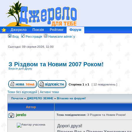
Джерело
Поезія
Рейтинг
Форум
Вхід
Реєстрація
Написати admin`у
Сьогодні: 09 серпня 2026, 11:00
З Різдвом та Новим 2007 Роком!
Версія для друку
Сторінка
1
з
1
[ 12 повідомлень ]
Теми без відповідей
|
Активні теми
Початок
»
ДЖЕРЕЛО ЗЕМНЕ
»
Вітаємо на форумі!
Автор
jerelo
Тема повідомлення:
З Різдвом та Новим Роком!
Дорогі друзі!
Вітаємо Вас з Різдвом Христовим та