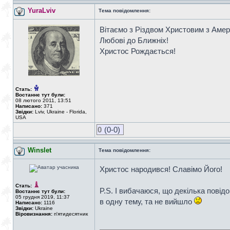
YuraLviv
Тема повідомлення:
Вітаємо з Різдвом Христовим з Амер
Любові до Ближніх!
Христос Рождається!
Стать:
Востаннє тут були:
08 лютого 2011, 13:51
Написано:
371
Звідки:
Lviv, Ukraine - Florida,
USA
0
(0-0)
Winslet
Тема повідомлення:
Христос народився! Славімо Його!
Стать:
P.S. І вибачаюся, що декілька повідо
Востаннє тут були:
05 грудня 2019, 11:37
в одну тему, та не вийшло
Написано:
1116
Звідки:
Ukraine
Віровизнання:
п'ятидесятник