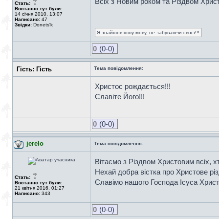
Всіх з Новим роком та Різдвом Хрис
Стать:
Востаннє тут були:
14 січня 2010, 13:07
Написано:
47
Звідки:
Donets'k
Я знайшов іншу мову, не забуваючи своєї!!!
0
(0-0)
Гість: Гість
Тема повідомлення:
Христос рождається!!!
Славіте Його!!!
0
(0-0)
jerelo
Тема повідомлення:
Вітаємо з Різдвом Христовим всіх, х
Нехай добра вістка про Христове рі
Стать:
Славімо нашого Господа Ісуса Христ
Востаннє тут були:
21 квітня 2016, 01:27
Написано:
343
0
(0-0)