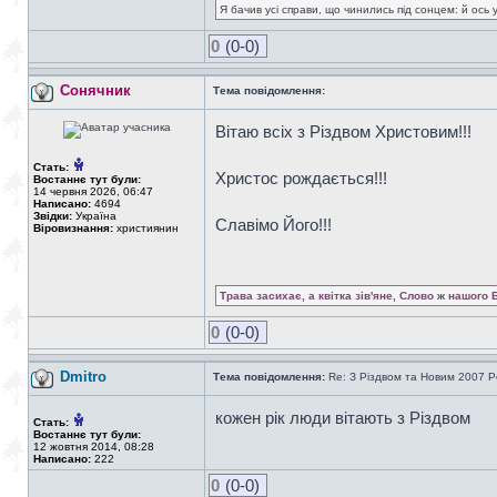
Я бачив усі справи, що чинились під сонцем: й ось 
0
(0-0)
Сонячник
Тема повідомлення:
Вітаю всіх з Різдвом Христовим!!!
Стать:
Христос рождається!!!
Востаннє тут були:
14 червня 2026, 06:47
Написано:
4694
Звідки:
Україна
Славімо Його!!!
Віровизнання:
християнин
Трава засихає, а квітка зів'яне, Слово ж нашого 
0
(0-0)
Dmitro
Тема повідомлення:
Re: З Різдвом та Новим 2007 Р
кожен рік люди вітають з Різдвом
Стать:
Востаннє тут були:
12 жовтня 2014, 08:28
Написано:
222
0
(0-0)