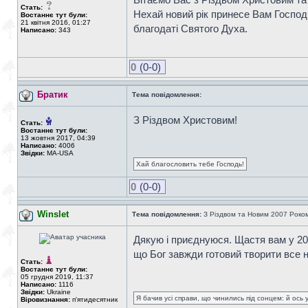
Стать:
Нехай новий рік принесе Вам Господн
Востаннє тут були:
21 квітня 2016, 01:27
благодаті Святого Духа.
Написано:
343
0
(0-0)
Братик
Тема повідомлення:
З Різдвом Христовим!
Стать:
Востаннє тут були:
13 жовтня 2017, 04:39
Написано:
4006
Звідки:
MA-USA
Хай благословить тебе Господь!
0
(0-0)
Winslet
Тема повідомлення:
З Різдвом та Новим 2007 Роко
Дякую і приєднуюся. Щастя вам у 20
що Бог завжди готовий творити все н
Стать:
Востаннє тут були:
05 грудня 2019, 11:37
Написано:
1116
Звідки:
Ukraine
Я бачив усі справи, що чинились під сонцем: й ось 
Віровизнання:
п'ятидесятник