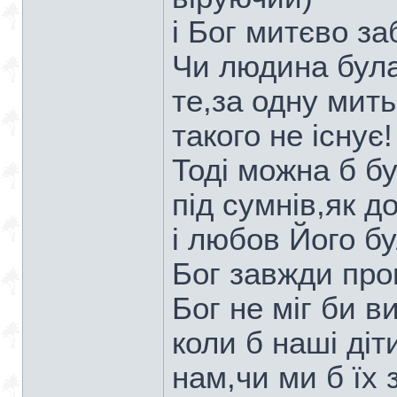
і Бог митєво з
Чи людина бул
те,за одну мить
такого не існує
Тоді можна б б
під сумнів,як д
і любов Його бу
Бог завжди про
Бог не міг би в
коли б наші діт
нам,чи ми б їх