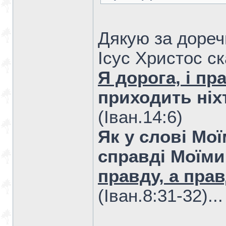
Дякую за дореч
Ісус Христос ск
Я дорога, і пр
приходить ніх
(Iван.14:6)
Як у слові Мої
справді Моїми
правду, а пра
(Iван.8:31-32)..