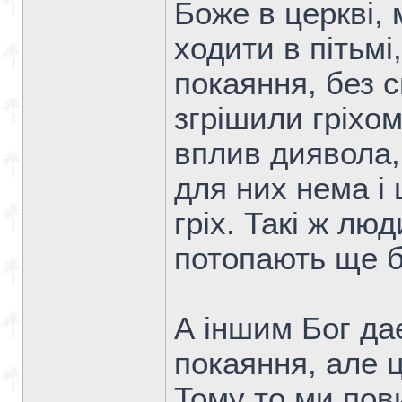
Боже в церкві,
ходити в пітьмі,
покаяння, без с
згрішили гріхом
вплив диявола,
для них нема і 
гріх. Такі ж лю
потопають ще б
А іншим Бог дає
покаяння, але ц
Тому то ми пов