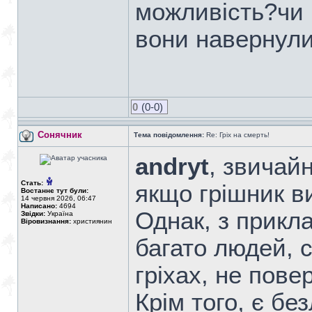
можливість?чи 
вони навернули
0
(0-0)
Сонячник
Тема повідомлення:
Re: Гріх на смерть!
andryt
, звичай
Стать:
якщо грішник ви
Востаннє тут були:
14 червня 2026, 06:47
Написано:
4694
Однак, з прикл
Звідки:
Україна
Віровизнання:
християнин
багато людей, с
гріхах, не пове
Крім того, є бе