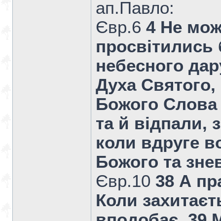
ап.Павло:
Євр.6
4 Не мож
просвітились 
небесного дар
Духа Святого,
Божого Слова 
та й відпали,
коли вдруге в
Божого та зне
Євр.10
38 А пр
Коли захитаєт
вподобає. 39 М