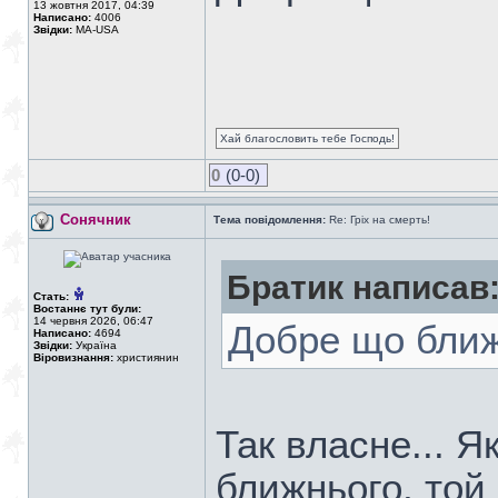
13 жовтня 2017, 04:39
Написано:
4006
Звідки:
MA-USA
Хай благословить тебе Господь!
0
(0-0)
Сонячник
Тема повідомлення:
Re: Гріх на смерть!
Братик написав
Стать:
Востаннє тут були:
14 червня 2026, 06:47
Добре що ближ
Написано:
4694
Звідки:
Україна
Віровизнання:
християнин
Так власне... Я
ближнього, той 