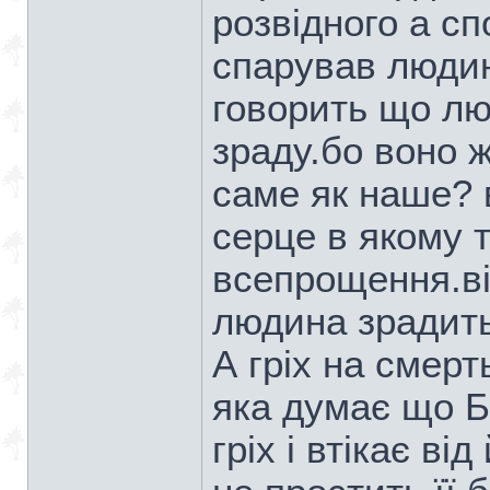
розвідного а сп
спарував людин
говорить що лю
зраду.бо воно ж
саме як наше? 
серце в якому 
всепрощення.ві
людина зрадить
А гріх на смер
яка думає що Б
гріх і втікає в