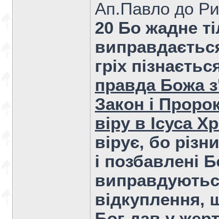
Ап.Павло до Ри
20 Бо жадне т
виправдається
гріх пізнається
правда Божа з
Закон і Проро
віру в Ісуса Х
вірує, бо різн
і позбавлені Б
виправдуються
відкуплення, щ
Бог дав у жер