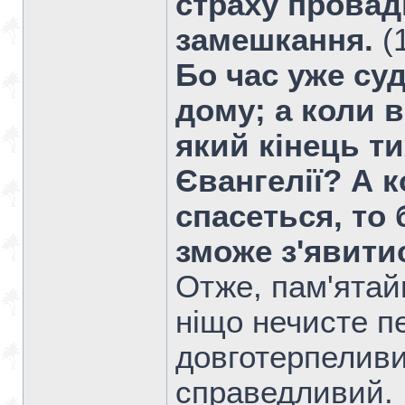
страху провад
замешкання.
(
Бо час уже су
дому; а коли в
який кінець т
Євангелії? А 
спасеться, то
зможе з'явити
Отже, пам'ятайм
ніщо нечисте п
довготерпеливи
справедливий.