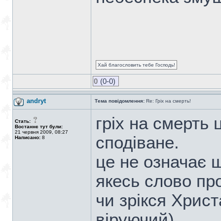
Хай благословить тебе Господь!
0
(0-0)
andryt
Тема повідомлення:
Re: Гріх на смерть!
гріх на смерть 
Стать:
Востаннє тут були:
21 червня 2009, 08:27
сподіване.
Написано:
8
це не означає 
якесь слово пр
чи зрікся Христ
віруючий)