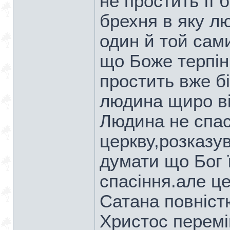
не простить її 
брехня в яку л
один й той сам
що Боже терпінн
простить вже б
людина щиро ві
Людина не спас
церкву,розказу
думати що Бог 
спасіння.але це
Сатана повніст
Христос перемі