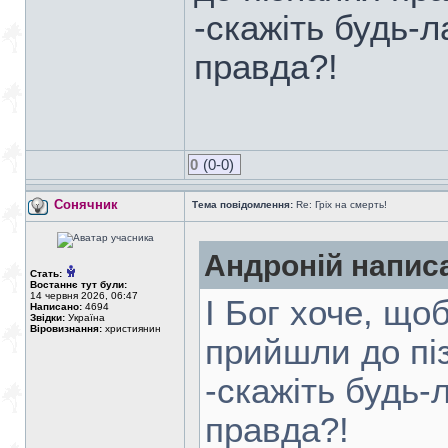
-скажіть будь-л
правда?!
0
(0-0)
Сонячник
Тема повідомлення:
Re: Гріх на смерть!
Андроній напис
Стать:
Востаннє тут були:
14 червня 2026, 06:47
І Бог хоче, що
Написано:
4694
Звідки:
Україна
Віровизнання:
християнин
прийшли до пі
-скажіть будь-
правда?!