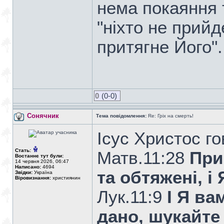
нема покаяння 
"ніхто не прий
притягне Його".
0
(0-0)
Сонячник
Тема повідомлення:
Re: Гріх на смерть!
Ісус Христос го
Стать:
Матв.11:28
При
Востаннє тут були:
14 червня 2026, 06:47
Написано:
4694
та обтяжені, і
Звідки:
Україна
Віровизнання:
християнин
Лук.11:9
І Я ва
дано, шукайте 