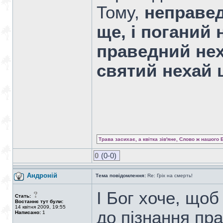
Тому,
неправед
ще, і поганий
праведний нех
святий нехай 
Трава засихає, а квітка зів'яне, Слово ж нашого 
0
(0-0)
Андроній
Тема повідомлення:
Re: Гріх на смерть!
І Бог хоче, щоб
Стать:
Востаннє тут були:
14 квітня 2009, 19:55
до пізнання пра
Написано:
1