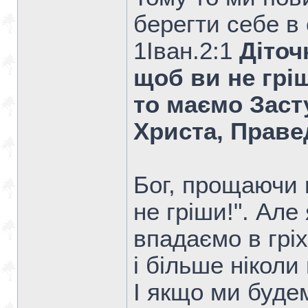
берегти себе в с
1Iван.2:1
Діточ
щоб ви не гріш
то маємо Заст
Христа, Праве
Бог, прощаючи гр
не гріши!". Але
впадаємо в грі
і більше ніколи
І якщо ми будем