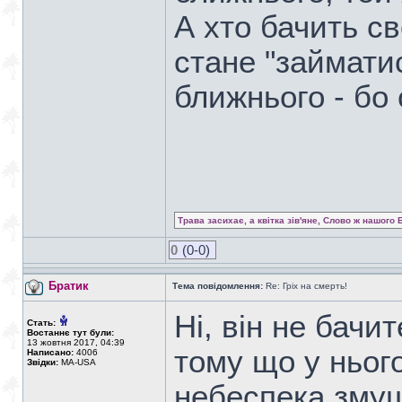
А хто бачить с
стане "займати
ближнього - бо
Трава засихає, а квітка зів'яне, Слово ж нашого 
0
(0-0)
Братик
Тема повідомлення:
Re: Гріх на смерть!
Ні, він не бачи
Стать:
Востаннє тут були:
13 жовтня 2017, 04:39
тому що у нього
Написано:
4006
Звідки:
MA-USA
небеспека змуш