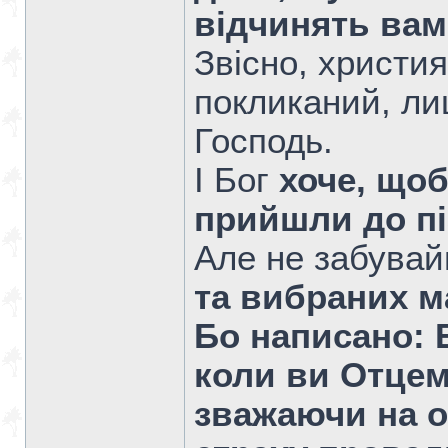
відчинять вам
Звісно, христи
покликаний, ли
Господь.
І Бог
хоче, щоб
прийшли до пі
Але не забува
та вибраних м
Бо написано: Б
коли ви Отцем 
зважаючи на ос