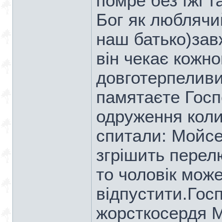
помре без їжі т
Бог як люблячи
наш батько)зав
він чекає кожн
довготерпеливи
памятаєте Госп
одруження коли
спитали: Мойсе
згрішить перел
то чоловік може
відпустити.Гос
жорсткосердя М