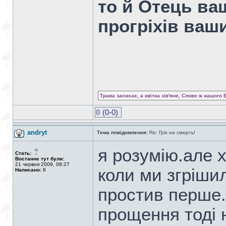
то й Отець ва
прогріхів ваш
Трава засихає, а квітка зів'яне, Слово ж нашого 
0
(0-0)
andryt
Тема повідомлення:
Re: Гріх на смерть!
я розумію.але 
Стать:
Востаннє тут були:
21 червня 2009, 08:27
коли ми згріши
Написано:
8
простив перше.
прощення тоді 