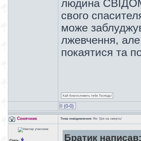
людина СВІДОМ
свого спасител
може заблуджув
лжевчення, але
покаятися та п
Хай благословить тебе Господь!
0
(0-0)
Сонячник
Тема повідомлення:
Re: Гріх на смерть!
Братик написав
Стать: