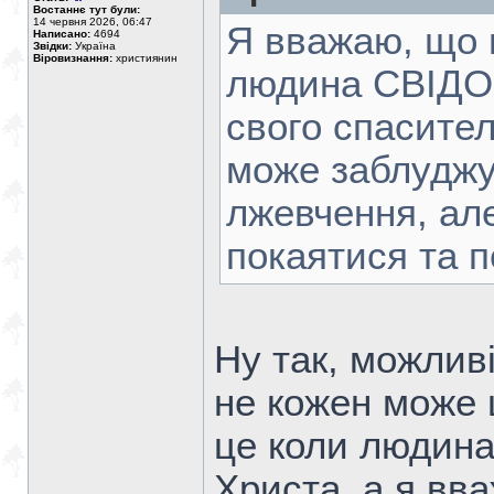
Востаннє тут були:
14 червня 2026, 06:47
Я вважаю, що г
Написано:
4694
Звідки:
Україна
Віровизнання:
християнин
людина СВІДОМ
свого спасител
може заблуджу
лжевчення, ал
покаятися та п
Ну так, можлив
не кожен може 
це коли людин
Христа, а я вв