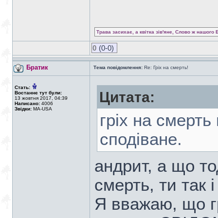
Трава засихає, а квітка зів'яне, Слово ж нашого 
0
(0-0)
Братик
Тема повідомлення:
Re: Гріх на смерть!
Стать:
Цитата:
Востаннє тут були:
13 жовтня 2017, 04:39
Написано:
4006
Звідки:
MA-USA
гріх на смерть
сподіване.
андрит, а що то
смерть, ти так і
Я вважаю, що гр