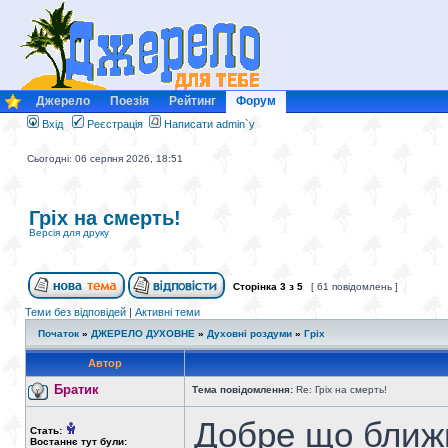
Джерело
Поезія
Рейтинг
Форум
Вхід
Реєстрація
Написати admin`у
Сьогодні: 06 серпня 2026, 18:51
Гріх на смерть!
Версія для друку
Сторінка
3
з
5
[ 61 повідомлень ]
Теми без відповідей
|
Активні теми
Початок
»
ДЖЕРЕЛО ДУХОВНЕ
»
Духовні роздуми
»
Гріх
Автор
Братик
Тема повідомлення:
Re: Гріх на смерть!
Добре що ближ
Стать:
Востаннє тут були: