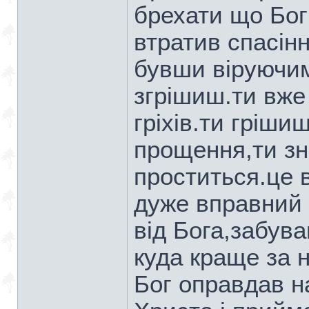
брехати що Бог
втратив спасінн
бувши віруючим
згрішиш.ти вже
гріхів.ти гріши
прощення,ти зн
проститься.це 
дуже вправний 
від Бога,забув
куда краще за н
Бог оправдав н