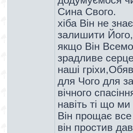
додумуємося чи
Сина Свого.
хіба Він не зна
залишити Його,
якщо Він Всемо
зрадливе серце
наші гріхи,Обя
для Чого для з
вічного спасінн
навіть ті що ми
Він прощає все
він простив дав