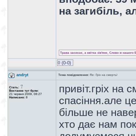
на загибіль, а
Трава засихає, а квітка зів'яне, Слово ж нашого 
0
(0-0)
andryt
Тема повідомлення:
Re: Гріх на смерть!
привіт.гріх на 
Стать:
Востаннє тут були:
21 червня 2009, 08:27
спасіння.але ц
Написано:
8
більше не наве
хто дає нам по