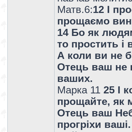
Матв.6:
12 І пр
прощаємо вин
14 Бо як людям
то простить і
А коли ви не 
Отець ваш не 
ваших.
Марка 11
25 І 
прощайте, як 
Отець ваш Не
прогріхи ваші.