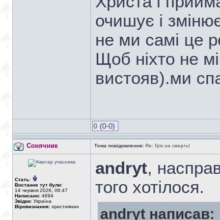
Христа і прийм
очишує і зміню
не ми самі це 
Щоб ніхто не м
вистояв).ми сп
0
(0-0)
Сонячник
Тема повідомлення:
Re: Гріх на смерть!
andryt
, насправ
Стать:
того хотілося.
Востаннє тут були:
14 червня 2026, 06:47
Написано:
4694
Звідки:
Україна
Віровизнання:
християнин
andryt написав: