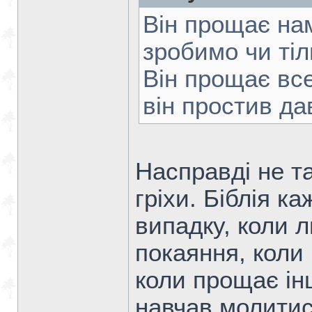
Він прощає нам
зробимо чи тіл
Він прощає вс
він простив да
Насправді не т
гріхи. Біблія к
випадку, коли 
покаяння, коли 
коли прощає і
навчав молитис