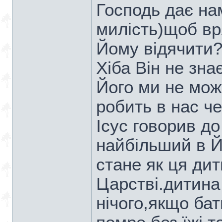
Господь дає на
милість)щоб вр
Йому відячити
Хіба Він не зна
Його ми не мож
робить в нас че
Ісус говорив до
найбільший в Й
стане як ця ди
Царстві.дитина
нічого,якщо бат