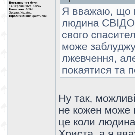
Востаннє тут були:
14 червня 2026, 06:47
Я вважаю, що г
Написано:
4694
Звідки:
Україна
Віровизнання:
християнин
людина СВІДОМ
свого спасител
може заблуджу
лжевчення, ал
покаятися та п
Ну так, можлив
не кожен може 
це коли людин
Христа, а я вв