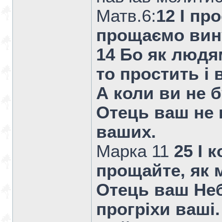
Матв.6:
12 І пр
прощаємо вин
14 Бо як людям
то простить і
А коли ви не 
Отець ваш не 
ваших.
Марка 11
25 І 
прощайте, як 
Отець ваш Не
прогріхи ваші.