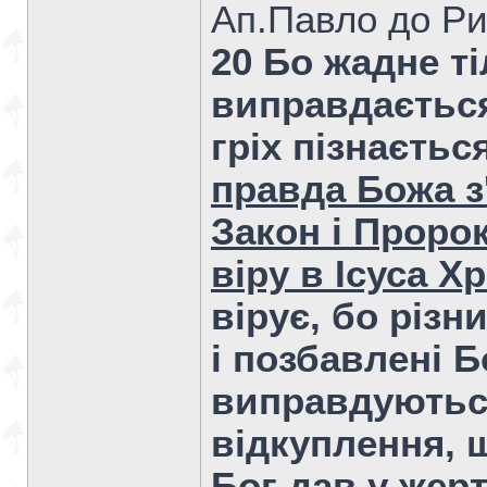
Ап.Павло до Ри
20 Бо жадне т
виправдається
гріх пізнається
правда Божа з
Закон і Проро
віру в Ісуса Х
вірує, бо різн
і позбавлені Б
виправдуються
відкуплення, щ
Бог дав у жер