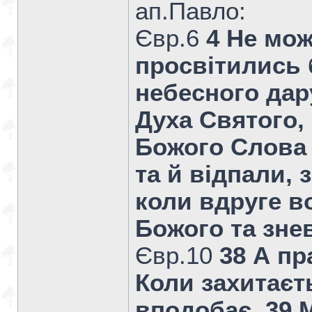
ап.Павло:
Євр.6
4 Не мож
просвітились 
небесного дар
Духа Святого,
Божого Слова 
та й відпали,
коли вдруге в
Божого та зне
Євр.10
38 А пр
Коли захитаєт
вподобає. 39 М