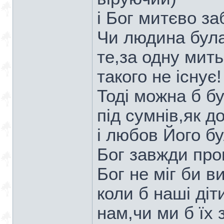
і Бог митєво з
Чи людина бул
те,за одну мить
такого не існує
Тоді можна б б
під сумнів,як д
і любов Його бу
Бог завжди про
Бог не міг би в
коли б наші діт
нам,чи ми б їх