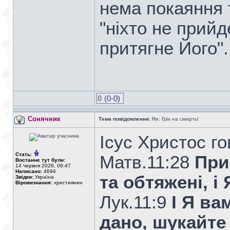
нема покаяння 
"ніхто не прий
притягне Його".
0
(0-0)
Сонячник
Тема повідомлення:
Re: Гріх на смерть!
Ісус Христос го
Стать:
Матв.11:28
При
Востаннє тут були:
14 червня 2026, 06:47
Написано:
4694
та обтяжені, і
Звідки:
Україна
Віровизнання:
християнин
Лук.11:9
І Я ва
дано, шукайте 