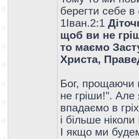
берегти себе в с
1Iван.2:1
Діточ
щоб ви не гріш
то маємо Заст
Христа, Праве
Бог, прощаючи гр
не гріши!". Але
впадаємо в грі
і більше ніколи
І якщо ми будем