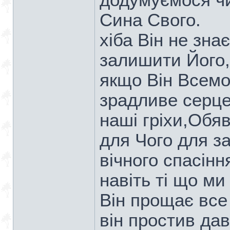
додумуємося чи
Сина Свого.
хіба Він не зна
залишити Його,
якщо Він Всемо
зрадливе серце
наші гріхи,Обя
для Чого для з
вічного спасінн
навіть ті що ми
Він прощає все
він простив дав