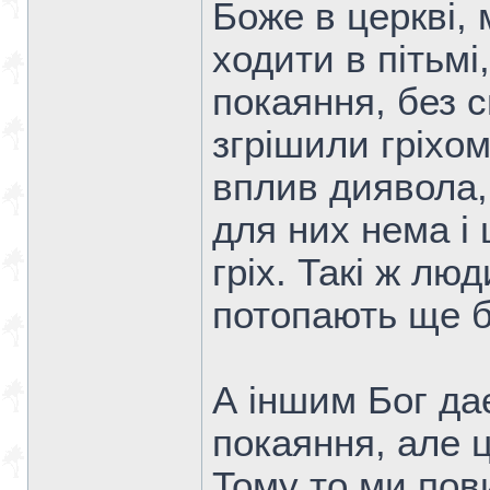
Боже в церкві,
ходити в пітьмі,
покаяння, без с
згрішили гріхом
вплив диявола,
для них нема і 
гріх. Такі ж лю
потопають ще б
А іншим Бог дає
покаяння, але ц
Тому то ми пов