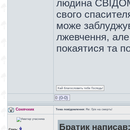
людина СВІДОМ
свого спасител
може заблуджув
лжевчення, але
покаятися та п
Хай благословить тебе Господь!
0
(0-0)
Сонячник
Тема повідомлення:
Re: Гріх на смерть!
Братик написав
Стать: