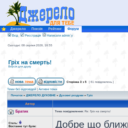
Джерело
Поезія
Рейтинг
Форум
Вхід
Реєстрація
Написати admin`у
Сьогодні: 08 серпня 2026, 16:55
Гріх на смерть!
Версія для друку
Сторінка
3
з
5
[ 61 повідомлень ]
Теми без відповідей
|
Активні теми
Початок
»
ДЖЕРЕЛО ДУХОВНЕ
»
Духовні роздуми
»
Гріх
Автор
Братик
Тема повідомлення:
Re: Гріх на смерть!
Добре що ближ
Стать:
Востаннє тут були: