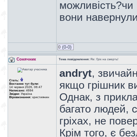
можливість?чи 
вони навернули
0
(0-0)
Сонячник
Тема повідомлення:
Re: Гріх на смерть!
andryt
, звичай
Стать:
якщо грішник ви
Востаннє тут були:
14 червня 2026, 06:47
Написано:
4694
Однак, з прикл
Звідки:
Україна
Віровизнання:
християнин
багато людей, с
гріхах, не пове
Крім того, є бе