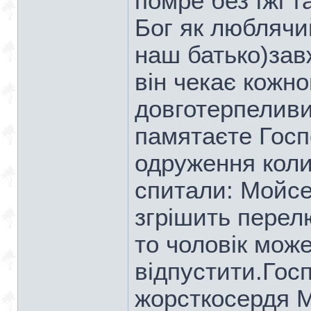
помре без їжі т
Бог як люблячи
наш батько)зав
він чекає кожн
довготерпеливи
памятаєте Госп
одруження коли
спитали: Мойсе
згрішить перел
то чоловік може
відпустити.Гос
жорсткосердя М