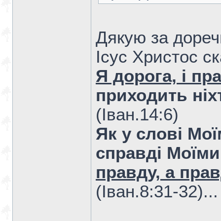
Дякую за дореч
Ісус Христос ск
Я дорога, і пр
приходить ніх
(Iван.14:6)
Як у слові Мої
справді Моїми
правду, а пра
(Iван.8:31-32)..