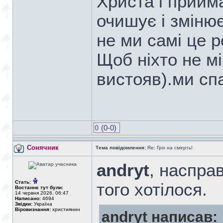
Христа і прийм
очишує і зміню
не ми самі це 
Щоб ніхто не м
вистояв).ми сп
0
(0-0)
Сонячник
Тема повідомлення:
Re: Гріх на смерть!
andryt
, насправ
Стать:
того хотілося.
Востаннє тут були:
14 червня 2026, 06:47
Написано:
4694
Звідки:
Україна
Віровизнання:
християнин
andryt написав: