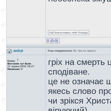
Хай благословить тебе Господь!
0
(0-0)
andryt
Тема повідомлення:
Re: Гріх на смерть!
гріх на смерть 
Стать:
Востаннє тут були:
21 червня 2009, 08:27
сподіване.
Написано:
8
це не означає 
якесь слово пр
чи зрікся Христ
віруючий)