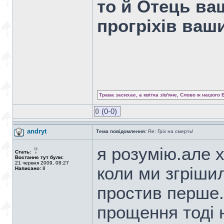
то й Отець ва
прогріхів ваш
Трава засихає, а квітка зів'яне, Слово ж нашого 
0
(0-0)
andryt
Тема повідомлення:
Re: Гріх на смерть!
я розумію.але 
Стать:
Востаннє тут були:
21 червня 2009, 08:27
коли ми згріши
Написано:
8
простив перше.
прощення тоді 