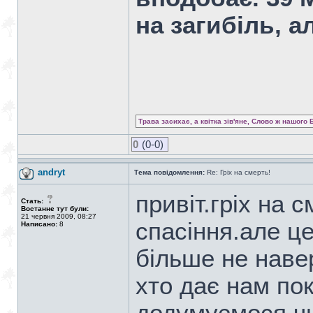
на загибіль, а
Трава засихає, а квітка зів'яне, Слово ж нашого 
0
(0-0)
andryt
Тема повідомлення:
Re: Гріх на смерть!
привіт.гріх на 
Стать:
Востаннє тут були:
21 червня 2009, 08:27
спасіння.але ц
Написано:
8
більше не наве
хто дає нам по