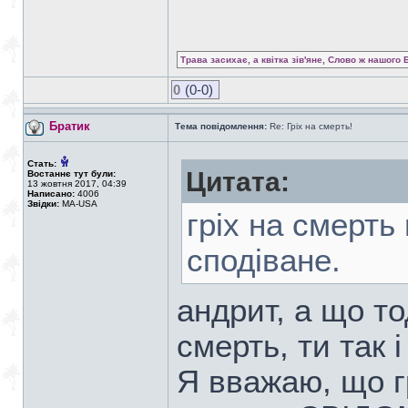
Трава засихає, а квітка зів'яне, Слово ж нашого 
0
(0-0)
Братик
Тема повідомлення:
Re: Гріх на смерть!
Стать:
Цитата:
Востаннє тут були:
13 жовтня 2017, 04:39
Написано:
4006
Звідки:
MA-USA
гріх на смерть
сподіване.
андрит, а що то
смерть, ти так і
Я вважаю, що гр