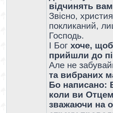
відчинять вам
Звісно, христи
покликаний, ли
Господь.
І Бог
хоче, щоб
прийшли до пі
Але не забува
та вибраних м
Бо написано: Б
коли ви Отцем 
зважаючи на ос