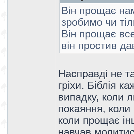
Він прощає нам
зробимо чи тіл
Він прощає вс
він простив да
Насправді не т
гріхи. Біблія к
випадку, коли 
покаяння, коли 
коли прощає і
навчав молитис