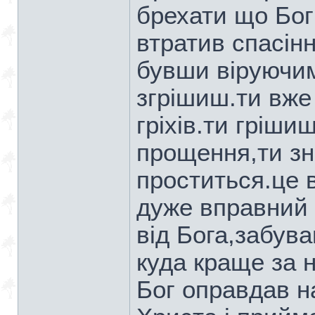
брехати що Бог
втратив спасінн
бувши віруючим
згрішиш.ти вже
гріхів.ти гріши
прощення,ти зн
проститься.це 
дуже вправний 
від Бога,забув
куда краще за н
Бог оправдав н