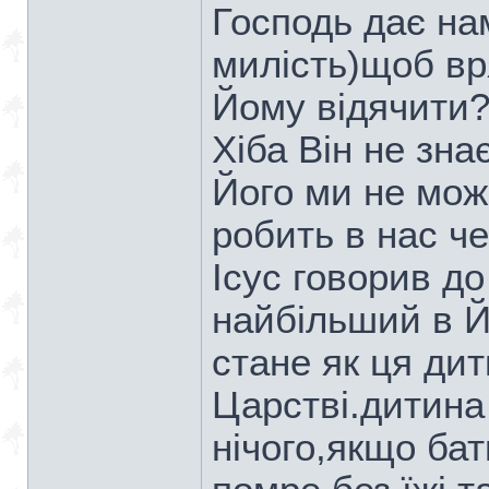
Господь дає на
милість)щоб вр
Йому відячити
Хіба Він не зна
Його ми не мож
робить в нас че
Ісус говорив до
найбільший в Й
стане як ця ди
Царстві.дитина
нічого,якщо бат