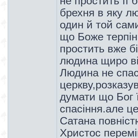
не простить її 
брехня в яку л
один й той сам
що Боже терпінн
простить вже б
людина щиро ві
Людина не спас
церкву,розказу
думати що Бог 
спасіння.але це
Сатана повніст
Христос перемі