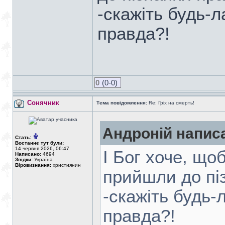
-скажіть будь-л
правда?!
0
(0-0)
Сонячник
Тема повідомлення:
Re: Гріх на смерть!
Андроній напис
Стать:
Востаннє тут були:
14 червня 2026, 06:47
І Бог хоче, що
Написано:
4694
Звідки:
Україна
Віровизнання:
християнин
прийшли до пі
-скажіть будь-
правда?!