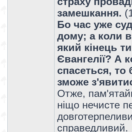
страху провад
замешкання.
(
Бо час уже су
дому; а коли в
який кінець т
Євангелії? А 
спасеться, то
зможе з'явити
Отже, пам'ятайм
ніщо нечисте п
довготерпеливи
справедливий.