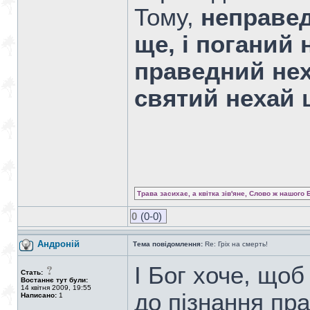
Тому,
неправед
ще, і поганий
праведний нех
святий нехай 
Трава засихає, а квітка зів'яне, Слово ж нашого 
0
(0-0)
Андроній
Тема повідомлення:
Re: Гріх на смерть!
І Бог хоче, щоб
Стать:
Востаннє тут були:
14 квітня 2009, 19:55
до пізнання пра
Написано:
1