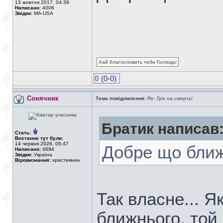
13 жовтня 2017, 04:39
Написано:
4006
Звідки:
MA-USA
Хай благословить тебе Господь!
0
(0-0)
Сонячник
Тема повідомлення:
Re: Гріх на смерть!
Братик написав
Стать:
Востаннє тут були:
14 червня 2026, 06:47
Добре що ближ
Написано:
4694
Звідки:
Україна
Віровизнання:
християнин
Так власне... Я
ближнього, той 