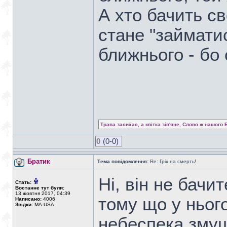
А хто бачить с
стане "займати
ближнього - бо
Трава засихає, а квітка зів'яне, Слово ж нашого 
0
(0-0)
Братик
Тема повідомлення:
Re: Гріх на смерть!
Ні, він не бачи
Стать:
Востаннє тут були:
13 жовтня 2017, 04:39
тому що у нього
Написано:
4006
Звідки:
MA-USA
небеспека змуш