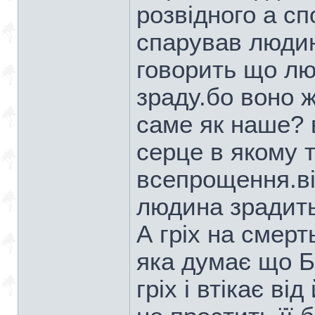
розвідного а сп
спарував людин
говорить що лю
зраду.бо воно ж
саме як наше? 
серце в якому 
всепрощення.ві
людина зрадить
А гріх на смер
яка думає що Б
гріх і втікає в