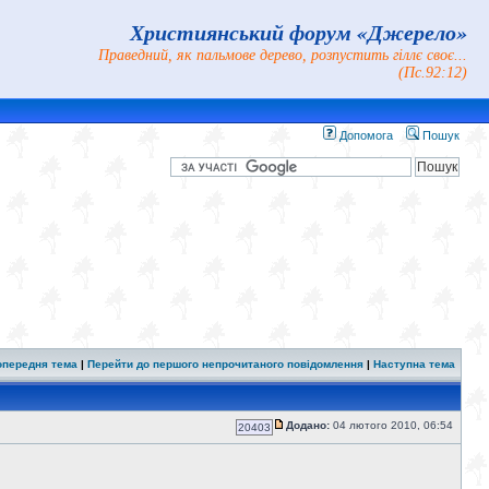
Християнський форум «Джерело»
Праведний, як пальмове дерево, розпустить гіллє своє...
(Пс.92:12)
Допомога
Пошук
опередня тема
|
Перейти до першого непрочитаного повідомлення
|
Наступна тема
Додано:
04 лютого 2010, 06:54
20403