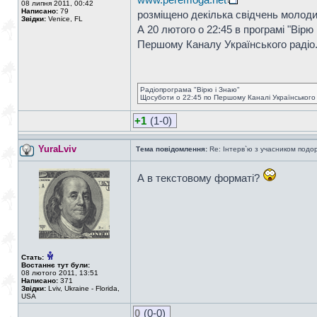
08 липня 2011, 00:42
Написано:
79
розміщено декілька свідчень молоди
Звідки:
Venice, FL
А 20 лютого о 22:45 в програмі "Вірю
Першому Каналу Українського радіо
Радіопрограма "Вірю і Знаю"
Щосуботи о 22:45 по Першому Каналі Українського
+1
(1-0)
YuraLviv
Тема повідомлення:
Re: Інтерв`ю з учасником подоро
А в текстовому форматі?
Стать:
Востаннє тут були:
08 лютого 2011, 13:51
Написано:
371
Звідки:
Lviv, Ukraine - Florida,
USA
0
(0-0)