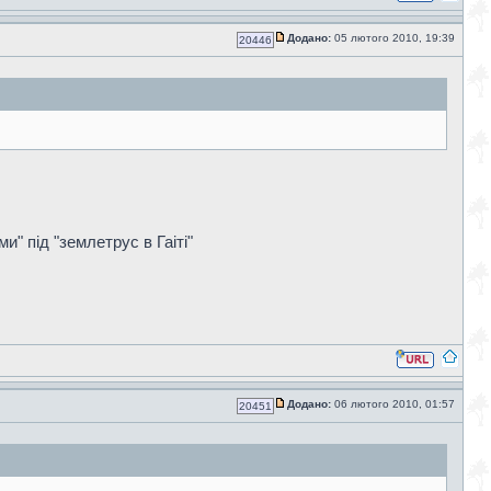
Додано:
05 лютого 2010, 19:39
20446
и" під "землетрус в Гаіті"
Додано:
06 лютого 2010, 01:57
20451