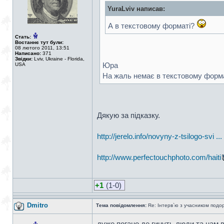
YuraLviv написав:
А в текстовому форматі?
Стать:
Востаннє тут були:
08 лютого 2011, 13:51
Написано:
371
Звідки:
Lviv, Ukraine - Florida,
Юра
USA
На жаль немає в текстовому форматі.
Дякую за підказку.
http://jerelo.info/novyny-z-tsilogo-svi ..
http://www.perfectouchphoto.com/haiti
+1
(1-0)
Dmitro
Тема повідомлення:
Re: Інтерв`ю з учасником подоро
дуже погано де гинуть люди та нам 