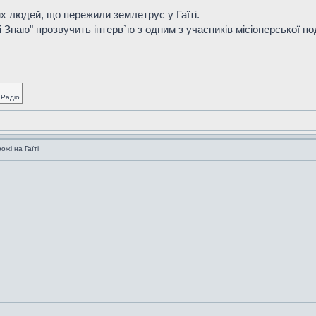
х людей, що пережили землетрус у Гаїті.
 і Знаю" прозвучить інтерв`ю з одним з учасників місіонерської п
.
 Радіо
жі на Гаїті