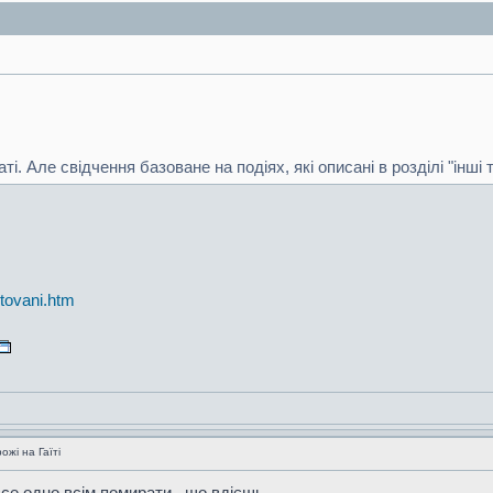
 Але свідчення базоване на подіях, які описані в розділі "інші т
. tovani.htm
жі на Гаїті
все одно всім помирати , що вдієшь