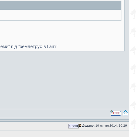
еми" під "землетрус в Гаіті"
Додано:
10 липня 2014, 19:26
46938