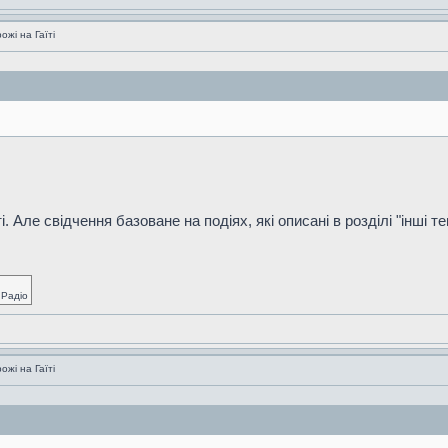
жі на Гаїті
Але свідчення базоване на подіях, які описані в розділі "інші тем
 Радіо
жі на Гаїті