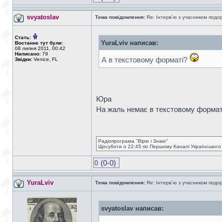
svyatoslav
Тема повідомлення:
Re: Інтерв`ю з учасником подоро
Стать:
YuraLviv написав:
Востаннє тут були:
08 липня 2011, 00:42
Написано:
79
А в текстовому форматі?
Звідки:
Venice, FL
Юра
На жаль немає в текстовому форматі. 
Радіопрограма "Вірю і Знаю"
Щосуботи о 22:45 по Першому Каналі Українського
0
(0-0)
YuraLviv
Тема повідомлення:
Re: Інтерв`ю з учасником подоро
svyatoslav написав: