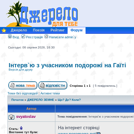
Джерело
Поезія
Рейтинг
Форум
Вхід
Реєстрація
Написати admin`у
Сьогодні: 06 серпня 2026, 16:30
Інтерв`ю з учасником подорожі на Гаїті
Версія для друку
Сторінка
1
з
1
[ 5 повідомлень ]
Теми без відповідей
|
Активні теми
Початок
»
ДЖЕРЕЛО ЗЕМНЕ
»
Що? Де? Коли?
Автор
svyatoslav
Тема повідомлення:
Інтерв`ю з учасником подорожі 
На інтернет сторінці
Стать:
Востаннє тут були:
www.peremoga.net