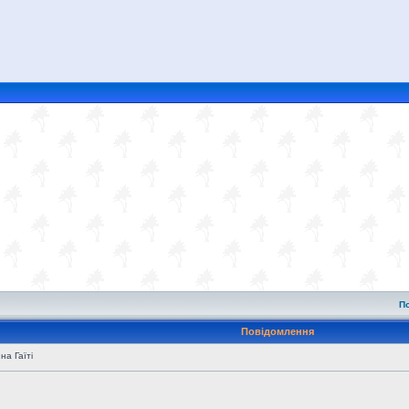
П
Повідомлення
на Гаїті