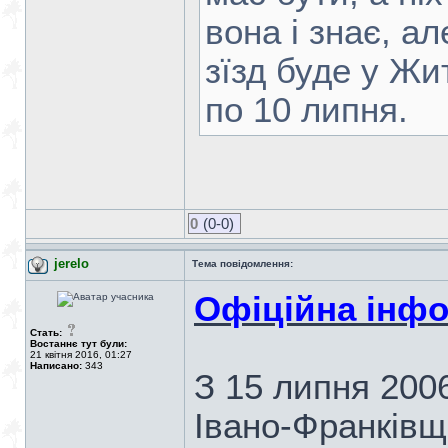
вона і знає, а
зїзд буде у Жи
по 10 липня.
0
(0-0)
jerelo
Тема повідомлення:
Офіційна інфо
Стать:
Востаннє тут були:
21 квітня 2016, 01:27
Написано:
343
З 15 липня 2006
Івано-Франківщ