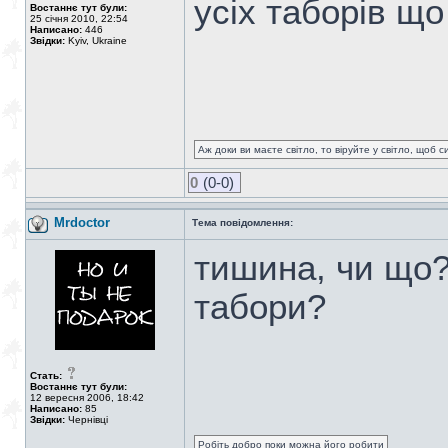
усіх таборів що
Востаннє тут були:
25 січня 2010, 22:54
Написано:
446
Звідки:
Kyiv, Ukraine
Аж доки ви маєте світло, то віруйте у світло, щоб 
0
(0-0)
Mrdoctor
Тема повідомлення:
тишина, чи що?
табори?
Стать:
Востаннє тут були:
12 вересня 2006, 18:42
Написано:
85
Звідки:
Чернівці
Робіть добро поки можна його робити