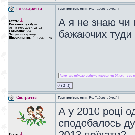
і я сестричка
Тема повідомлення:
Re: Табори в Україні
А я не знаю чи 
Стать:
Востаннє тут були:
03 лютого 2017, 23:02
бажаючих туди 
Написано:
834
Звідки:
м.Чернівці
Віровизнання:
п'ятидесятник
І все, що тільки робите словом чи ділом, - усе ро
0
(0-0)
Сестрички
Тема повідомлення:
Re: Табори в Україні
А у 2010 році о
сподобалось ду
2013 поїхати?...
Стать: