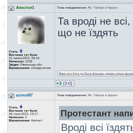
Апостол1
Тема повідомлення:
Re: Табори в Україні
Та вроді не всі
що не їздять
Стать:
Востаннє тут були:
22 липня 2013, 09:10
Написано:
1256
Звідки:
Рівненська обл.
Віровизнання:
п'ятидесятник
Якщо хоч бути до Бога близько- держи серце високо
+3
(3-0)
azimut87
Тема повідомлення:
Re: Табори в Україні
Стать:
Протестант нап
Востаннє тут були:
09 січня 2013, 13:17
Написано:
2
Віровизнання:
баптист
Вроді всі їздят