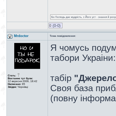
Бо Господь дає мудрість, з Його уст - знання й роз
0
(0-0)
Mrdoctor
Тема повідомлення:
Я чомусь подум
табори Украіни:
табір
"Джерело
Стать:
Востаннє тут були:
12 вересня 2006, 18:42
Написано:
85
Своя база приб
Звідки:
Чернівці
(повну інформац