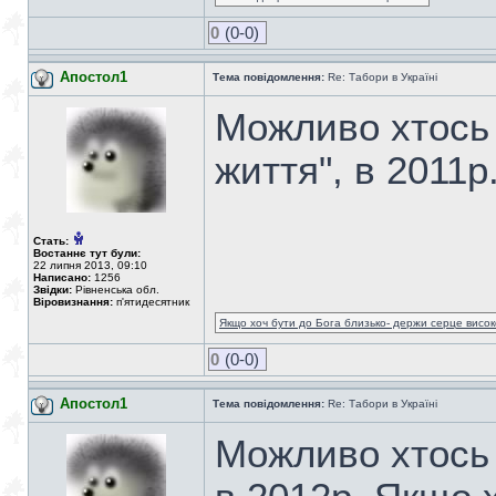
0
(0-0)
Апостол1
Тема повідомлення:
Re: Табори в Україні
Можливо хтось з
життя", в 2011р
Стать:
Востаннє тут були:
22 липня 2013, 09:10
Написано:
1256
Звідки:
Рівненська обл.
Віровизнання:
п'ятидесятник
Якщо хоч бути до Бога близько- держи серце високо
0
(0-0)
Апостол1
Тема повідомлення:
Re: Табори в Україні
Можливо хтось з