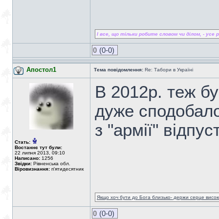
І все, що тільки робите словом чи ділом, - усе ро
0
(0-0)
Апостол1
Тема повідомлення:
Re: Табори в Україні
В 2012р. теж бу
дуже сподобало
з "армії" відпус
Стать:
Востаннє тут були:
22 липня 2013, 09:10
Написано:
1256
Звідки:
Рівненська обл.
Віровизнання:
п'ятидесятник
Якщо хоч бути до Бога близько- держи серце високо
0
(0-0)