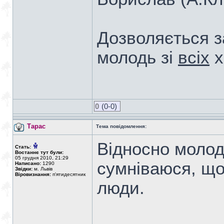
Дозволяється з
молодь зі
всіх
х
0
(0-0)
Тарас
Тема повідомлення:
Відносно молоді
Стать:
Востаннє тут були:
05 грудня 2010, 21:29
сумніваюся, що
Написано:
1290
Звідки:
м. Львів
Віровизнання:
п'ятидесятник
люди.