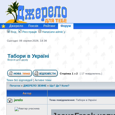
Джерело
Поезія
Рейтинг
Форум
Вхід
Реєстрація
Написати admin`у
Сьогодні: 06 серпня 2026, 14:36
Табори в Україні
Версія для друку
Сторінка
1
з
2
[ 17 повідомлень ]
Теми без відповідей
|
Активні теми
Початок
»
ДЖЕРЕЛО ЗЕМНЕ
»
Що? Де? Коли?
Автор
jerelo
Тема повідомлення:
Табори в Україні