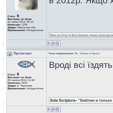
в 2012р. Якщо х
Стать:
Востаннє тут були:
22 липня 2013, 09:10
Написано:
1256
Звідки:
Рівненська обл.
Віровизнання:
п'ятидесятник
Якщо хоч бути до Бога близько- держи серце високо
0
(0-0)
Протестант
Тема повідомлення:
Re: Табори в Україні
Вроді всі їздять
Стать:
Востаннє тут були:
06 серпня 2024, 11:49
Написано:
3325
Звідки:
м. Тернопіль
Віровизнання:
п'ятидесятник
Sola Scriptura
– “Библия и только
0
(0-0)