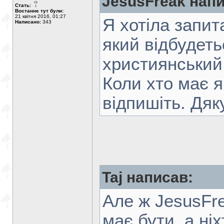
JesusFreak напи
Стать:
Востаннє тут були:
21 квітня 2016, 01:27
Я хотіла запит
Написано:
343
який відбудеть
xристиянський 
Коли xто має я
відпишіть. Дяк
Taj написав:
Але ж JesusFre
має бути, а ніх