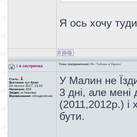
Я ось хочу туди 
0
(0-0)
Тема повідомлення:
Re: Табори в Україні
і я сестричка
У Малин не Їзди
Стать:
Востаннє тут були:
03 лютого 2017, 23:02
3 дні, але мені
Написано:
834
Звідки:
м.Чернівці
Віровизнання:
п'ятидесятник
(2011,2012р.) і 
бути.