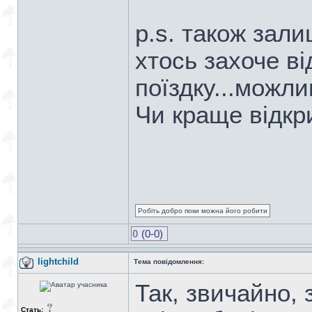
p.s. також зал
хтось захоче ві
поїздку...можли
Чи краще відкр
Робіть добро поки можна його робити
0
(0-0)
lightchild
Тема повідомлення:
Так, звичайно,
Стать: