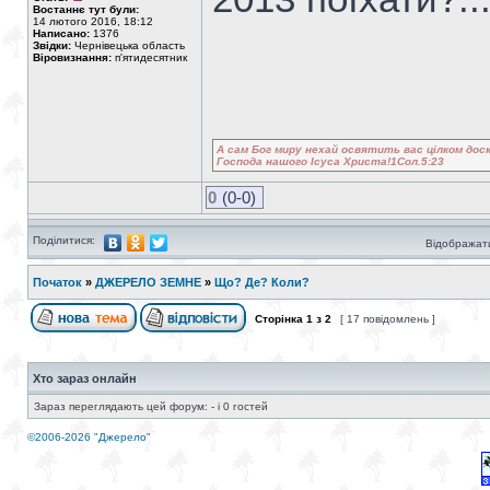
Востаннє тут були:
14 лютого 2016, 18:12
Написано:
1376
Звідки:
Чернівецька область
Віровизнання:
п'ятидесятник
А сам Бог миру нехай освятить вас цілком доск
Господа нашого Ісуса Христа!1Сол.5:23
0
(0-0)
Поділитися:
Відображати
Початок
»
ДЖЕРЕЛО ЗЕМНЕ
»
Що? Де? Коли?
Сторінка
1
з
2
[ 17 повідомлень ]
Хто зараз онлайн
Зараз переглядають цей форум: - і 0 гостей
©2006-2026 "Джерело"