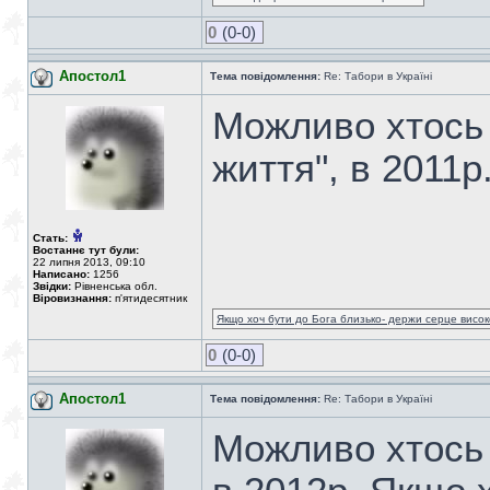
0
(0-0)
Апостол1
Тема повідомлення:
Re: Табори в Україні
Можливо хтось з
життя", в 2011р
Стать:
Востаннє тут були:
22 липня 2013, 09:10
Написано:
1256
Звідки:
Рівненська обл.
Віровизнання:
п'ятидесятник
Якщо хоч бути до Бога близько- держи серце високо
0
(0-0)
Апостол1
Тема повідомлення:
Re: Табори в Україні
Можливо хтось з