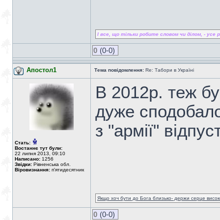
І все, що тільки робите словом чи ділом, - усе ро
0
(0-0)
Апостол1
Тема повідомлення:
Re: Табори в Україні
В 2012р. теж бу
дуже сподобало
з "армії" відпус
Стать:
Востаннє тут були:
22 липня 2013, 09:10
Написано:
1256
Звідки:
Рівненська обл.
Віровизнання:
п'ятидесятник
Якщо хоч бути до Бога близько- держи серце високо
0
(0-0)