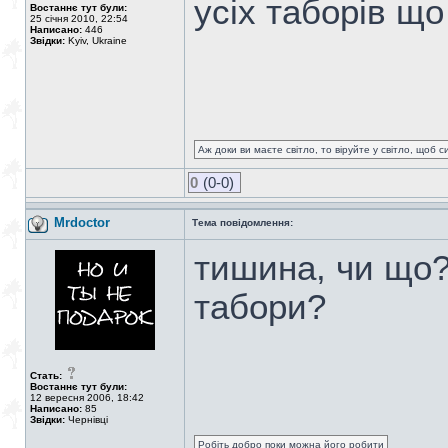
усіх таборів що
Востаннє тут були:
25 січня 2010, 22:54
Написано:
446
Звідки:
Kyiv, Ukraine
Аж доки ви маєте світло, то віруйте у світло, щоб 
0
(0-0)
Mrdoctor
Тема повідомлення:
тишина, чи що?
табори?
Стать:
Востаннє тут були:
12 вересня 2006, 18:42
Написано:
85
Звідки:
Чернівці
Робіть добро поки можна його робити