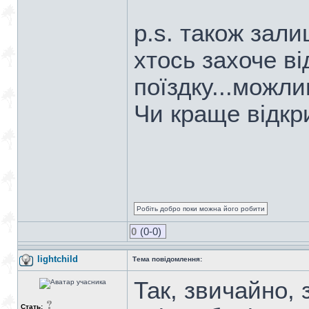
p.s. також зал
хтось захоче ві
поїздку...можли
Чи краще відкр
Робіть добро поки можна його робити
0
(0-0)
lightchild
Тема повідомлення:
Так, звичайно,
Стать: