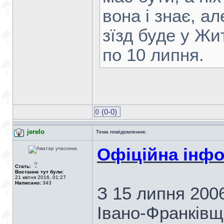
вона і знає, а
зїзд буде у Жи
по 10 липня.
0
(0-0)
jerelo
Тема повідомлення:
Офіційна інфо
Стать:
Востаннє тут були:
21 квітня 2016, 01:27
Написано:
343
З 15 липня 2006
Івано-Франківщ