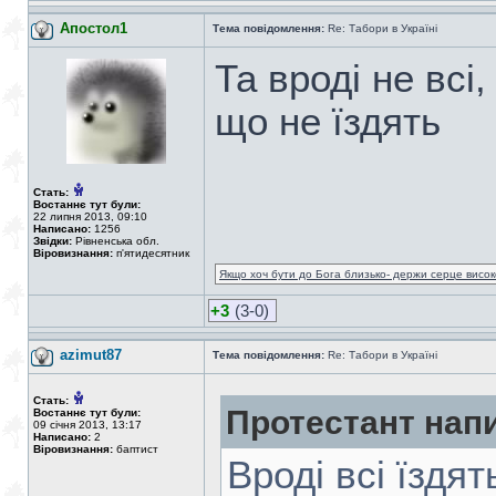
Апостол1
Тема повідомлення:
Re: Табори в Україні
Та вроді не всі
що не їздять
Стать:
Востаннє тут були:
22 липня 2013, 09:10
Написано:
1256
Звідки:
Рівненська обл.
Віровизнання:
п'ятидесятник
Якщо хоч бути до Бога близько- держи серце високо
+3
(3-0)
azimut87
Тема повідомлення:
Re: Табори в Україні
Стать:
Протестант нап
Востаннє тут були:
09 січня 2013, 13:17
Написано:
2
Віровизнання:
баптист
Вроді всі їздят