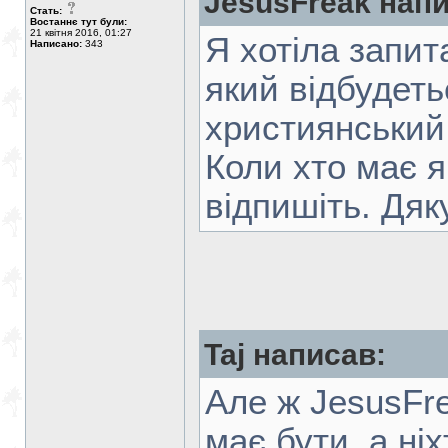
JesusFreak напи
Стать:
Востаннє тут були:
21 квітня 2016, 01:27
Я хотіла запит
Написано:
343
який відбудеть
xристиянський 
Коли xто має я
відпишіть. Дяк
Taj написав:
Але ж JesusFre
має бути, а ніх