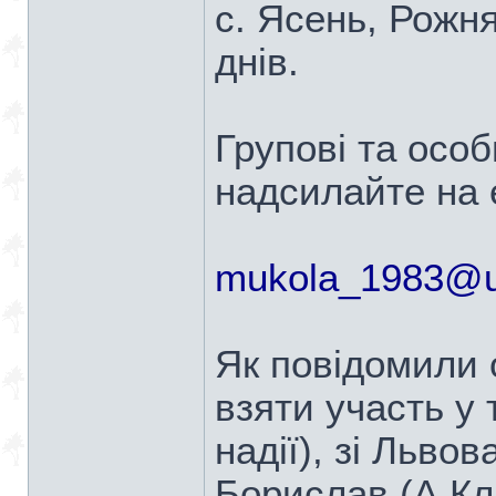
с. Ясень, Рожн
днів.
Групові та особ
надсилайте на e
mukola_1983@u
Як повідомили 
взяти участь у 
надії), зі Льво
Борислав (А.Кл