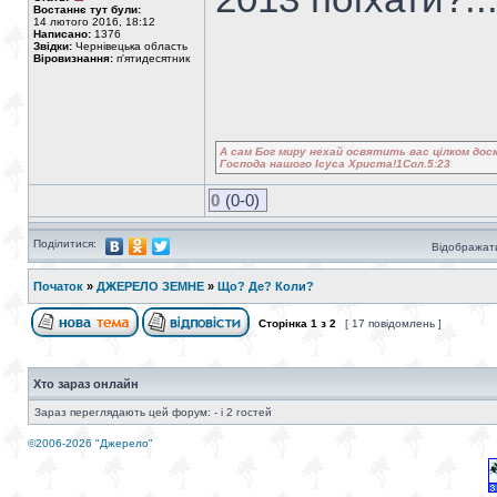
Востаннє тут були:
14 лютого 2016, 18:12
Написано:
1376
Звідки:
Чернівецька область
Віровизнання:
п'ятидесятник
А сам Бог миру нехай освятить вас цілком доск
Господа нашого Ісуса Христа!1Сол.5:23
0
(0-0)
Поділитися:
Відображати
Початок
»
ДЖЕРЕЛО ЗЕМНЕ
»
Що? Де? Коли?
Сторінка
1
з
2
[ 17 повідомлень ]
Хто зараз онлайн
Зараз переглядають цей форум: - і 2 гостей
©2006-2026 "Джерело"