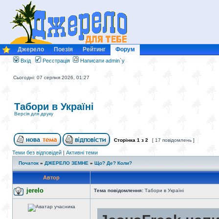
Джерело
Поезія
Рейтинг
Форум
Вхід
Реєстрація
Написати admin`у
Сьогодні: 07 серпня 2026, 01:27
Табори в Україні
Версія для друку
Сторінка
1
з
2
[ 17 повідомлень ]
Теми без відповідей
|
Активні теми
Початок
»
ДЖЕРЕЛО ЗЕМНЕ
»
Що? Де? Коли?
Автор
jerelo
Тема повідомлення:
Табори в Україні