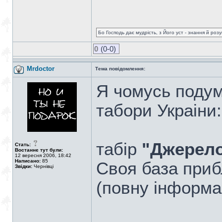
Бо Господь дає мудрість, з Його уст - знання й роз
0
(0-0)
Mrdoctor
Тема повідомлення:
Я чомусь подум
табори Украіни:
табір
"Джерело
Стать:
Востаннє тут були:
12 вересня 2006, 18:42
Написано:
85
Своя база приб
Звідки:
Чернівці
(повну інформац