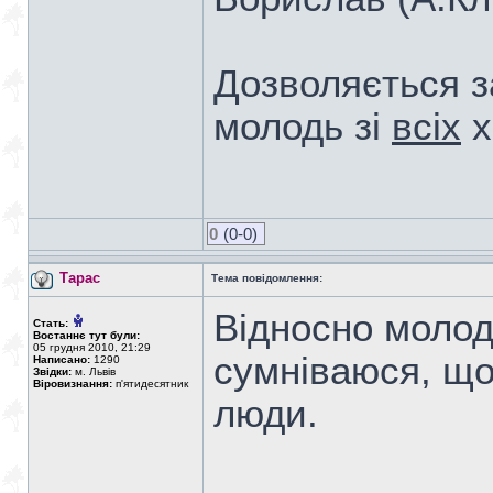
Дозволяється з
молодь зі
всіх
х
0
(0-0)
Тарас
Тема повідомлення:
Відносно молоді
Стать:
Востаннє тут були:
05 грудня 2010, 21:29
сумніваюся, що
Написано:
1290
Звідки:
м. Львів
Віровизнання:
п'ятидесятник
люди.