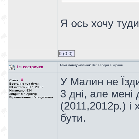
Я ось хочу туди 
0
(0-0)
Тема повідомлення:
Re: Табори в Україні
і я сестричка
У Малин не Їзди
Стать:
Востаннє тут були:
03 лютого 2017, 23:02
3 дні, але мені
Написано:
834
Звідки:
м.Чернівці
Віровизнання:
п'ятидесятник
(2011,2012р.) і 
бути.