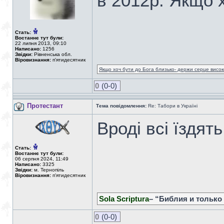
в 2012р. Якщо х
Стать:
Востаннє тут були:
22 липня 2013, 09:10
Написано:
1256
Звідки:
Рівненська обл.
Віровизнання:
п'ятидесятник
Якщо хоч бути до Бога близько- держи серце високо
0
(0-0)
Протестант
Тема повідомлення:
Re: Табори в Україні
Вроді всі їздять
Стать:
Востаннє тут були:
06 серпня 2024, 11:49
Написано:
3325
Звідки:
м. Тернопіль
Віровизнання:
п'ятидесятник
Sola Scriptura
– “Библия и только
0
(0-0)