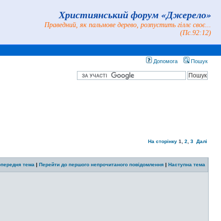
Християнський форум «Джерело»
Праведний, як пальмове дерево, розпустить гіллє своє...
(Пс.92:12)
Допомога
Пошук
На сторінку
1
,
2
,
3
Далі
передня тема
|
Перейти до першого непрочитаного повідомлення
|
Наступна тема