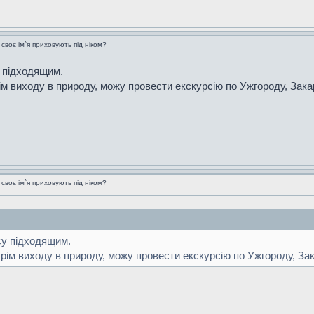
воє ім`я приховують під ніком?
у підходящим.
ім виходу в природу, можу провести екскурсію по Ужгороду, Зака
воє ім`я приховують під ніком?
су підходящим.
рім виходу в природу, можу провести екскурсію по Ужгороду, За