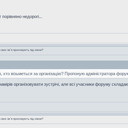
т порівняно недорогі...
воє ім`я приховують під ніком?
я, хто візьметься за організацію? Пропоную адміністратора фору
намірів організовувати зустрічі, але всі учасники форуму склада
воє ім`я приховують під ніком?