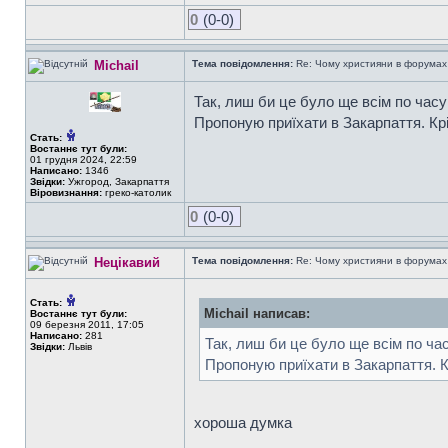
0
(0-0)
Michail
Тема повідомлення:
Re: Чому християни в форумах с
Так, лиш би це було ще всім по час
Пропоную приїхати в Закарпаття. Кр
Стать:
Востаннє тут були:
01 грудня 2024, 22:59
Написано:
1346
Звідки:
Ужгород, Закарпаття
Віровизнання:
греко-католик
0
(0-0)
Нецікавий
Тема повідомлення:
Re: Чому християни в форумах с
Стать:
Michail написав:
Востаннє тут були:
09 березня 2011, 17:05
Написано:
281
Так, лиш би це було ще всім по ча
Звідки:
Львів
Пропоную приїхати в Закарпаття. К
хороша думка