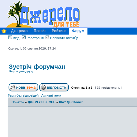
Джерело
Поезія
Рейтинг
Форум
Вхід
Реєстрація
Написати admin`у
Сьогодні: 09 серпня 2026, 17:24
Зустріч форумчан
Версія для друку
Сторінка
1
з
3
[ 36 повідомлень ]
Теми без відповідей
|
Активні теми
Початок
»
ДЖЕРЕЛО ЗЕМНЕ
»
Що? Де? Коли?