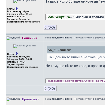
Та щось ніхто більше не хоче цієї зус
Стать:
Востаннє тут були:
06 серпня 2024, 11:49
Sola Scriptura
– “Библия и только
Написано:
3325
Звідки:
м. Тернопіль
Віровизнання:
п'ятидесятник
0
(0-0)
Сонячник
Тема повідомлення:
Re: Чому християни в форумах с
Sh_21 написав:
Стать:
Та щось ніхто більше не хоче цієї з
Востаннє тут були:
14 червня 2026, 06:47
Написано:
4694
Звідки:
Україна
Не тому що ніхто не хоче, а просто 
Віровизнання:
християнин
Трава засихає, а квітка зів'яне, Слово ж нашого 
0
(0-0)
Протестант
Тема повідомлення:
Re: Чому християни в форумах с