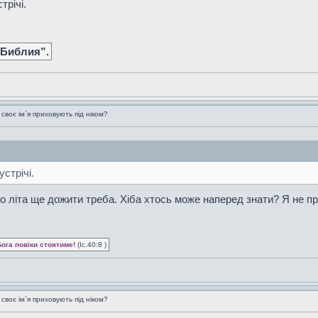
трічі.
 Библия”.
воє ім`я приховують під ніком?
устрічі.
до літа ще дожити треба. Хіба хтось може наперед знати? Я не пр
Бога повіки стоятиме!
(Іс.40:8 )
воє ім`я приховують під ніком?