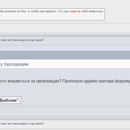
обы испытал их Бог, и чтобы они видели, что они
сами по себе
животные;
воє ім`я приховують під ніком?
су підходящим.
 хто візьметься за організацію? Пропоную адміністратора форуму
 Библия”.
воє ім`я приховують під ніком?