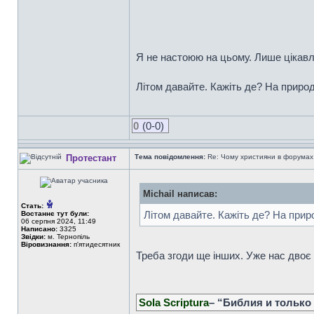
Я не настоюю на цьому. Лише цікав
Літом давайте. Кажіть де? На природ
0
(0-0)
Протестант
Тема повідомлення:
Re: Чому християни в форумах с
Michail написав:
Стать:
Літом давайте. Кажіть де? На приро
Востаннє тут були:
06 серпня 2024, 11:49
Написано:
3325
Звідки:
м. Тернопіль
Віровизнання:
п'ятидесятник
Треба згоди ще інших. Уже нас двоє є
Sola Scriptura
– “Библия и только