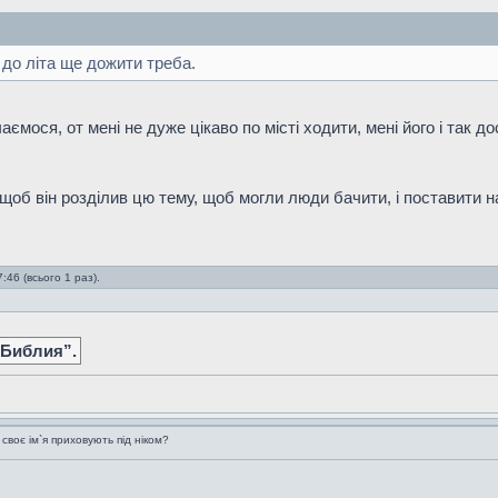
 до літа ще дожити треба.
аємося, от мені не дуже цікаво по місті ходити, мені його і так д
об він розділив цю тему, щоб могли люди бачити, і поставити на 
46 (всього 1 раз).
 Библия”.
воє ім`я приховують під ніком?