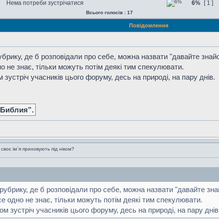
Нема потреби зустрічатися
6%
[ 1 ]
Всього голосів : 17
Повідомлення
рику, де б розповідали про себе, можна назвати "давайте знайоми
о не знає, тільки можуть потім деякі тим спекулювати.
 зустріч учасників цього форуму, десь на природі, на пару днів.
 Библия”.
воє ім`я приховують під ніком?
убрику, де б розповідали про себе, можна назвати "давайте знайом
е одно не знає, тільки можуть потім деякі тим спекулювати.
м зустріч учасників цього форуму, десь на природі, на пару днів