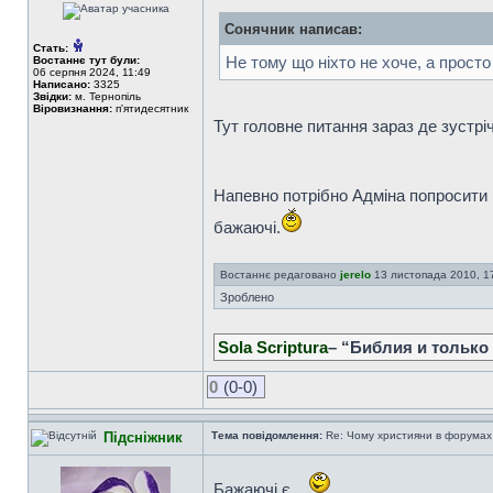
Сонячник написав:
Стать:
Не тому що ніхто не хоче, а просто
Востаннє тут були:
06 серпня 2024, 11:49
Написано:
3325
Звідки:
м. Тернопіль
Віровизнання:
п'ятидесятник
Тут головне питання зараз де зустріч
Напевно потрібно Адміна попросити щ
бажаючі.
Востаннє редаговано
jerelo
13 листопада 2010, 17:
Зроблено
Sola Scriptura
– “Библия и только
0
(0-0)
Підсніжник
Тема повідомлення:
Re: Чому християни в форумах с
Бажаючі є