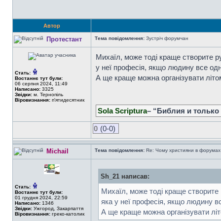
Автор
Протестант
Тема повідомлення:
Зустріч форумчан
Михаїл, може тоді краще створите руб
у неї професія, якщо людину все одн
Стать:
А ще краще можна організувати літом
Востаннє тут були:
06 серпня 2024, 11:49
Написано:
3325
Звідки:
м. Тернопіль
Віровизнання:
п'ятидесятник
Sola Scriptura
– “Библия и только
0
(0-0)
Michail
Тема повідомлення:
Re: Чому християни в форумах с
Sh_21 написав:
Стать:
Михаїл, може тоді краще створите р
Востаннє тут були:
01 грудня 2024, 22:59
яка у неї професія, якщо людину вс
Написано:
1346
Звідки:
Ужгород, Закарпаття
А ще краще можна організувати літо
Віровизнання:
греко-католик