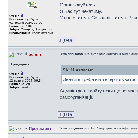
Організовуйтесь.
Я Вас тут чекатиму.
Стать:
У нас є готель Світанок і готель Візи
Востаннє тут були:
01 грудня 2024, 22:59
Написано:
1346
Звідки:
Ужгород, Закарпаття
Віровизнання:
греко-католик
0
(0-0)
admin
Тема повідомлення:
Re: Чому християни в форумах с
Придверник
Sh_21 написав:
Стать:
Востаннє тут були:
Значить треба від тепер готуватис
22 травня 2024, 06:14
Написано:
283
Звідки:
Jerelo
Адміністрація сайту поки що не має 
самоорганізації.
0
(0-0)
Протестант
Тема повідомлення:
Re: Чому християни в форумах с