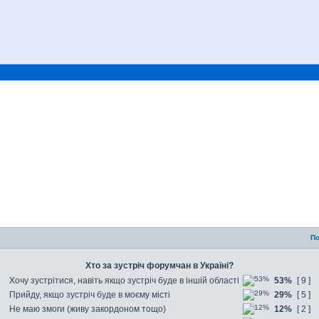
По
Хто за зустріч форумчан в Україні?
Хочу зустрітися, навіть якщо зустріч буде в іншій області
53%
[ 9 ]
Прийду, якщо зустріч буде в моєму місті
29%
[ 5 ]
Не маю змоги (живу закордоном тощо)
12%
[ 2 ]