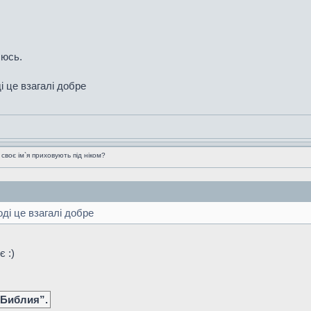
люсь.
і це взагалі добре
воє ім`я приховують під ніком?
ді це взагалі добре
 :)
 Библия”.