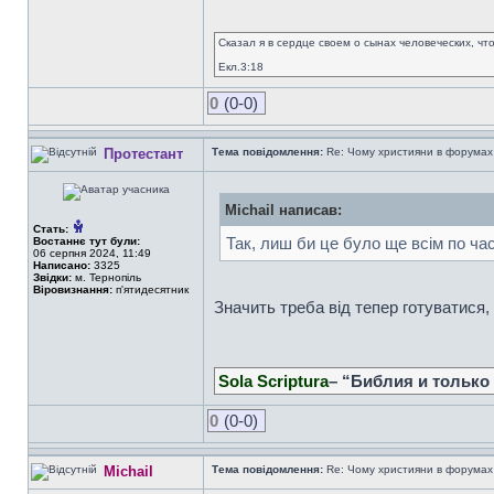
Сказал я в сердце своем о сынах человеческих, чт
Екл.3:18
0
(0-0)
Протестант
Тема повідомлення:
Re: Чому християни в форумах с
Michail написав:
Стать:
Так, лиш би це було ще всім по ча
Востаннє тут були:
06 серпня 2024, 11:49
Написано:
3325
Звідки:
м. Тернопіль
Віровизнання:
п'ятидесятник
Значить треба від тепер готуватися,
Sola Scriptura
– “Библия и только
0
(0-0)
Michail
Тема повідомлення:
Re: Чому християни в форумах с