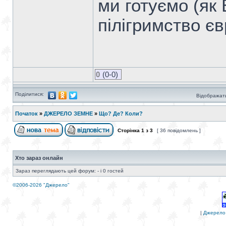
ми готуємо (як
пілігримство єв
0
(0-0)
Поділитися:
Відображати
Початок
»
ДЖЕРЕЛО ЗЕМНЕ
»
Що? Де? Коли?
Сторінка
1
з
3
[ 36 повідомлень ]
Хто зараз онлайн
Зараз переглядають цей форум: - і 0 гостей
©2006-2026 "Джерело"
|
Джерело