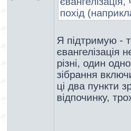
євангелізація,
похід (наприкл
Я підтримую - 
євангелізація н
різні, один одно
зібрання включ
ці два пункти 
відпочинку, тр