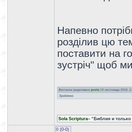
Напевно потріб
розділив цю те
поставити на го
зустріч" щоб ми
Востаннє редаговано
jerelo
13 листопада 2010, 17:
Зроблено
Sola Scriptura
– “Библия и только
0
(0-0)