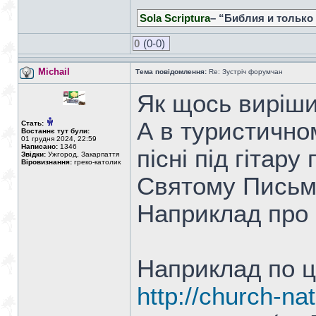
Sola Scriptura
– “Библия и только
0
(0-0)
Michail
Тема повідомлення:
Re: Зустріч форумчан
Як щось виріши
А в туристично
Стать:
Востаннє тут були:
01 грудня 2024, 22:59
Написано:
1346
пісні під гітару
Звідки:
Ужгород, Закарпаття
Віровизнання:
греко-католик
Святому Письму 
Наприклад про п
Наприклад по ц
http://church-na