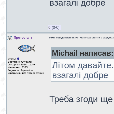
взагалі добре
0
(0-0)
Протестант
Тема повідомлення:
Re: Чому християни в форумах с
Michail написав:
Стать:
Востаннє тут були:
Літом давайте.
06 серпня 2024, 11:49
Написано:
3325
Звідки:
м. Тернопіль
взагалі добре
Віровизнання:
п'ятидесятник
Треба згоди ще 