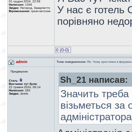
01 грудня 2024, 22:59
Написано:
1346
У нас є готель С
Звідки:
Ужгород, Закарпаття
Віровизнання:
греко-католик
порівняно недор
0
(0-0)
admin
Тема повідомлення:
Re: Чому християни в форумах с
Придверник
Sh_21 написав:
Стать:
Востаннє тут були:
22 травня 2024, 06:14
Значить треба 
Написано:
283
Звідки:
Jerelo
візьметься за 
адміністратор