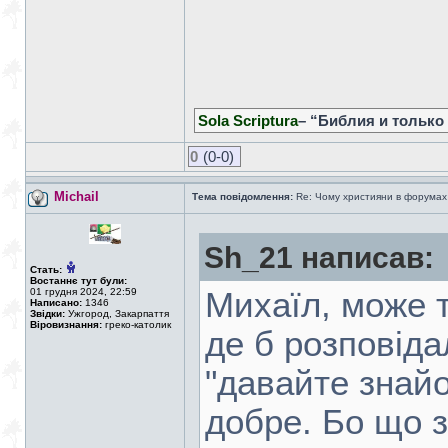
Sola Scriptura
– “Библия и только
0
(0-0)
Michail
Тема повідомлення:
Re: Чому християни в форумах с
Sh_21 написав:
Стать:
Востаннє тут були:
01 грудня 2024, 22:59
Михаїл, може т
Написано:
1346
Звідки:
Ужгород, Закарпаття
Віровизнання:
греко-католик
де б розповіда
"давайте знайо
добре. Бо що з 