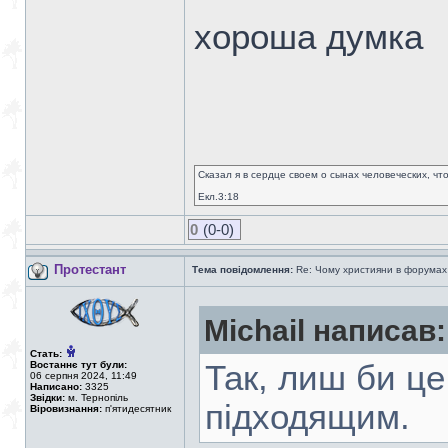
хороша думка
Сказал я в сердце своем о сынах человеческих, чт
Екл.3:18
0
(0-0)
Протестант
Тема повідомлення:
Re: Чому християни в форумах с
Michail написав:
Стать:
Востаннє тут були:
Так, лиш би це
06 серпня 2024, 11:49
Написано:
3325
Звідки:
м. Тернопіль
підходящим.
Віровизнання:
п'ятидесятник