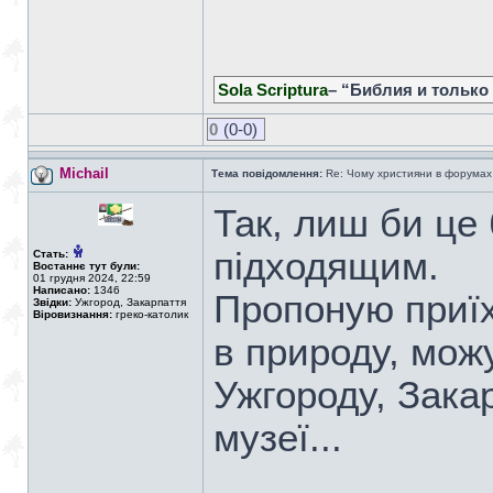
Sola Scriptura
– “Библия и только
0
(0-0)
Michail
Тема повідомлення:
Re: Чому християни в форумах с
Так, лиш би це
підходящим.
Стать:
Востаннє тут були:
01 грудня 2024, 22:59
Написано:
1346
Пропоную приїх
Звідки:
Ужгород, Закарпаття
Віровизнання:
греко-католик
в природу, мож
Ужгороду, Зака
музеї...