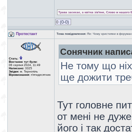
Трава засихає, а квітка зів'яне, Слово ж нашого 
0
(0-0)
Протестант
Тема повідомлення:
Re: Чому християни в форумах с
Сонячник напис
Стать:
Востаннє тут були:
Не тому що ніх
06 серпня 2024, 11:49
Написано:
3325
Звідки:
м. Тернопіль
ще дожити тре
Віровизнання:
п'ятидесятник
Тут головне пит
от мені не дуже
його і так дост