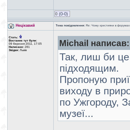
0
(0-0)
Нецікавий
Тема повідомлення:
Re: Чому християни в форумах с
Стать:
Michail написав:
Востаннє тут були:
09 березня 2011, 17:05
Написано:
281
Звідки:
Львів
Так, лиш би це
підходящим.
Пропоную приї
виходу в приро
по Ужгороду, 
музеї...