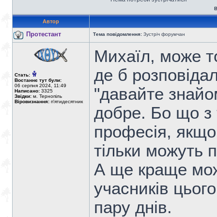
В
Автор
Протестант
Тема повідомлення:
Зустріч форумчан
Михаїл, може т
де б розповіда
Стать:
Востаннє тут були:
06 серпня 2024, 11:49
"давайте знайом
Написано:
3325
Звідки:
м. Тернопіль
Віровизнання:
п'ятидесятник
добре. Бо що з т
професія, якщо
тільки можуть п
А ще краще мож
учасників цього
пару днів.