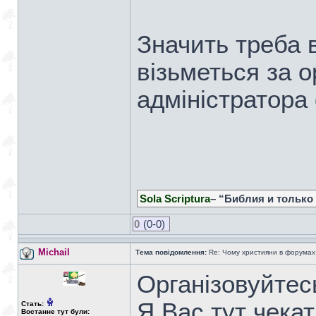
Значить треба в
візьметься за 
адміністратора
Sola Scriptura
– “Библия и только
0
(0-0)
Michail
Тема повідомлення:
Re: Чому християни в форумах с
Організовуйтес
Я Вас тут чекат
Стать:
Востаннє тут були: