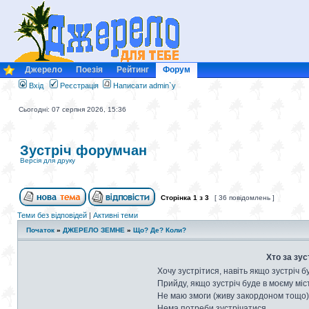
Джерело
Поезія
Рейтинг
Форум
Вхід
Реєстрація
Написати admin`у
Сьогодні: 07 серпня 2026, 15:36
Зустріч форумчан
Версія для друку
Сторінка
1
з
3
[ 36 повідомлень ]
Теми без відповідей
|
Активні теми
Початок
»
ДЖЕРЕЛО ЗЕМНЕ
»
Що? Де? Коли?
Хто за зус
Хочу зустрітися, навіть якщо зустріч б
Прийду, якщо зустріч буде в моєму міст
Не маю змоги (живу закордоном тощо)
Нема потреби зустрічатися