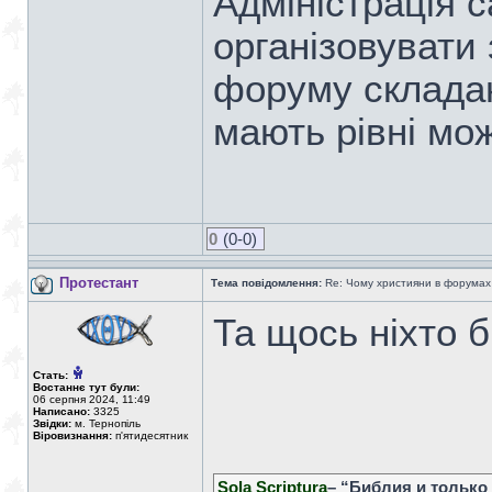
Адміністрація с
організовувати 
форуму складаю
мають рівні мож
0
(0-0)
Протестант
Тема повідомлення:
Re: Чому християни в форумах с
Та щось ніхто б
Стать:
Востаннє тут були:
06 серпня 2024, 11:49
Написано:
3325
Звідки:
м. Тернопіль
Віровизнання:
п'ятидесятник
Sola Scriptura
– “Библия и только