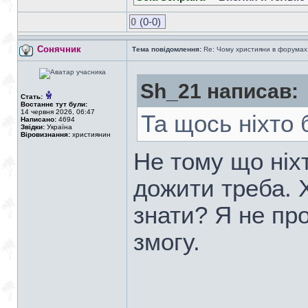
0
(0-0)
Сонячник
Тема повідомлення:
Re: Чому християни в форумах с
Sh_21 написав:
Стать:
Востаннє тут були:
14 червня 2026, 06:47
Та щось ніхто б
Написано:
4694
Звідки:
Україна
Віровизнання:
християнин
Не тому що ніхт
дожити треба. 
знати? Я не про
змогу.