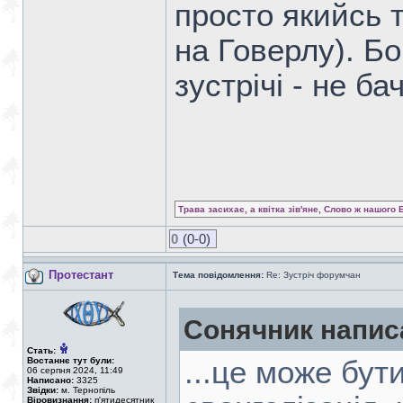
просто якийсь 
на Говерлу). Бо
зустрічі - не ба
Трава засихає, а квітка зів'яне, Слово ж нашого 
0
(0-0)
Протестант
Тема повідомлення:
Re: Зустріч форумчан
Сонячник напис
Стать:
Востаннє тут були:
...це може бути
06 серпня 2024, 11:49
Написано:
3325
Звідки:
м. Тернопіль
Віровизнання:
п'ятидесятник