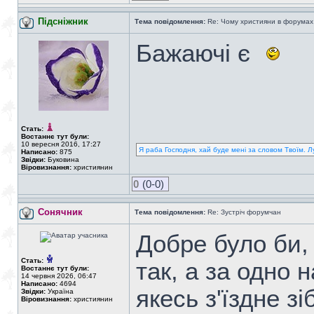
Підсніжник
Тема повідомлення:
Re: Чому християни в форумах с
Бажаючі є
Стать:
Востаннє тут були:
10 вересня 2016, 17:27
Я раба Господня, хай буде мені за словом Твоїм. Л
Написано:
875
Звідки:
Буковина
Віровизнання:
християнин
0
(0-0)
Сонячник
Тема повідомлення:
Re: Зустріч форумчан
Добре було би,
Стать:
так, а за одно 
Востаннє тут були:
14 червня 2026, 06:47
Написано:
4694
якесь з'їздне з
Звідки:
Україна
Віровизнання:
християнин