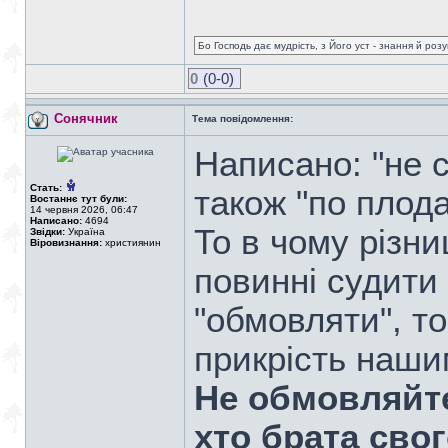
Бо Господь дає мудрість, з Його уст - знання й роз
0
(0-0)
Сонячник
Тема повідомлення:
Написано: "не с
Стать:
також "по плода
Востаннє тут були:
14 червня 2026, 06:47
Написано:
4694
То в чому різн
Звідки:
Україна
Віровизнання:
християнин
повинні судити 
"обмовляти", т
прикрість наши
Не обмовляйте
хто брата сво