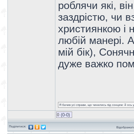
роблячи які, ві
заздрістю, чи в
християнкою і 
любій манері. А
мій бік), Соня
дуже важко пом
Я бачив усі справи, що чинились під сонцем: й ось 
0
(0-0)
Поділитися:
Відображати