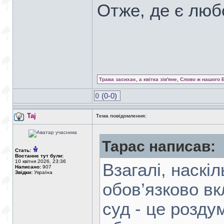
Отже, де є люб
Трава засихає, а квітка зів'яне, Слово ж нашого 
0
(0-0)
Taj
Тема повідомлення:
Тарас написав:
Стать:
Востаннє тут були:
10 квітня 2026, 23:36
Взагалі, наскіл
Написано:
907
Звідки:
Україна
обов’язково в
суд - це розду