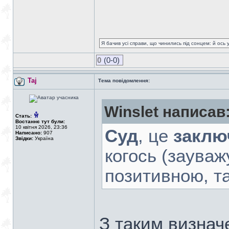
Я бачив усі справи, що чинились під сонцем: й ось 
0
(0-0)
Taj
Тема повідомлення:
Winslet написав
Стать:
Востаннє тут були:
10 квітня 2026, 23:36
Суд
, це
заклю
Написано:
907
Звідки:
Україна
когось (зауваж
позитивною, та
З таким визнач