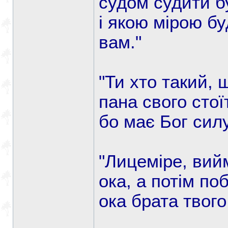
судом судити бу
і якою мірою бу
вам."
"Ти хто такий,
пана свого стої
бо має Бог силу
"Лицеміре, вий
ока, а потім по
ока брата твого