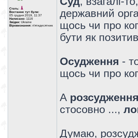
Суд
, взагалі-т
Стать:
державний орг
Востаннє тут були:
05 грудня 2019, 11:37
Написано:
1116
щось чи про ко
Звідки:
Ukraine
Віровизнання:
п'ятидесятник
бути як позитив
Осудження
- т
щось чи про ког
А
розсудженн
стосовно ...,
ло
Думаю, розсудж