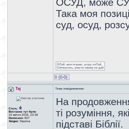
ОСУД, може С
Така моя позиц
суд, осуд, розс
ЛіТай, моя пташко, угору зліТай,
Спіткнутись, упасти нікому не дай
0
(0-0)
Taj
Тема повідомлення:
На продовженн
Стать:
ті розуміння, я
Востаннє тут були:
10 квітня 2026, 23:36
Написано:
907
підставі Біблії.
Звідки:
Україна