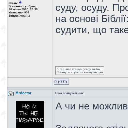
Стать:
суду, осуду. П
Востаннє тут були:
10 квітня 2026, 23:36
Написано:
907
на основі Біблі
Звідки:
Україна
судити, що так
ЛіТай, моя пташко, угору зліТай,
Спіткнутись, упасти нікому не дай
0
(0-0)
Mrdoctor
Тема повідомлення:
А чи не можлив