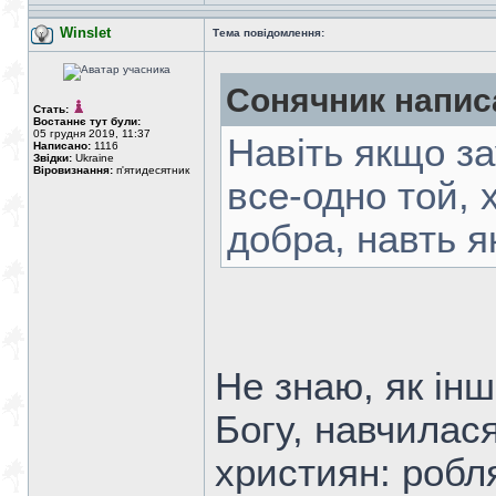
Winslet
Тема повідомлення:
Сонячник напис
Стать:
Востаннє тут були:
05 грудня 2019, 11:37
Навіть якщо з
Написано:
1116
Звідки:
Ukraine
Віровизнання:
п'ятидесятник
все-одно той, 
добра, навть я
Не знаю, як інші
Богу, навчилас
християн: робля