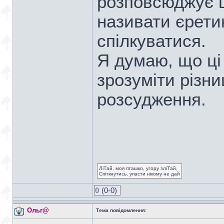
розповсюджує ц
називати єретик
спілкуватися.
Я думаю, що ц
зрозуміти різни
розсудження.
ЛіТай, моя пташко, угору зліТай,
Спіткнутись, упасти нікому не дай
0
(0-0)
Ольг@
Тема повідомлення: