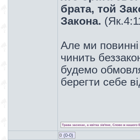
брата, той За
Закона.
(Як.4:1
Але ми повинні 
чинить беззако
будемо обмовля
берегти себе ві
Трава засихає, а квітка зів'яне, Слово ж нашого 
0
(0-0)