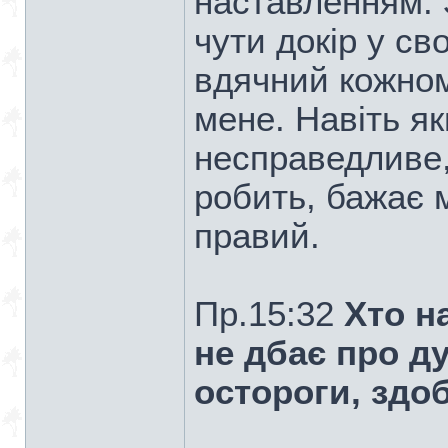
наставленням. 
чути докір у св
вдячний кожном
мене. Навіть я
несправедливе,
робить, бажає м
правий.
Пр.15:32
Хто н
не дбає про д
остороги, здо