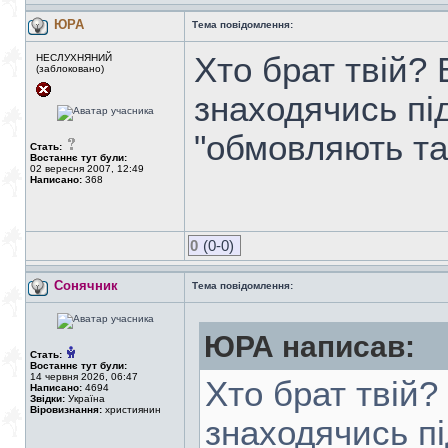
ЮРА
Тема повідомлення:
Хто брат твій? 
НЕСЛУХНЯНИЙ
(заблоковано)
знаходячись під
"обмовляють та
Стать:
Востаннє тут були:
02 вересня 2007, 12:49
Написано:
368
0
(0-0)
Сонячник
Тема повідомлення:
ЮРА написав:
Стать:
Востаннє тут були:
14 червня 2026, 06:47
Хто брат твій? 
Написано:
4694
Звідки:
Україна
Віровизнання:
християнин
знаходячись пі