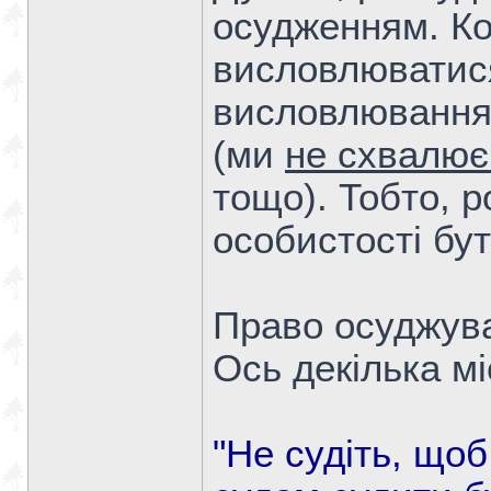
осудженням. Ко
висловлюватися
висловлювання 
(ми
не схвалю
тощо). Тобто, 
особистості бу
Право осуджува
Ось декілька міс
"Не судіть, щоб