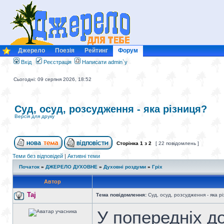
Джерело
Поезія
Рейтинг
Форум
Вхід
Реєстрація
Написати admin`у
Сьогодні: 09 серпня 2026, 18:52
Суд, осуд, розсудження - яка різниця?
Версія для друку
Сторінка
1
з
2
[ 22 повідомлень ]
Теми без відповідей
|
Активні теми
Початок
»
ДЖЕРЕЛО ДУХОВНЕ
»
Духовні роздуми
»
Гріх
Автор
Taj
Тема повідомлення:
Суд, осуд, розсудження - яка р
У попередніх д