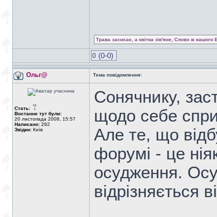
Трава засихає, а квітка зів'яне, Слово ж нашого 
0
(0-0)
Ольг@
Тема повідомлення:
Сонячнику, зас
Стать:
щодо себе спр
Востаннє тут були:
20 листопада 2008, 15:57
Написано:
292
Але те, що від
Звідки:
Київ
форумі - це ні
осудження. Осу
відрізняється в