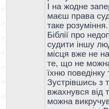
І на жодне зап
маєш права суд
таке розуміння
Біблії про нед
судити іншу лю
місця вже не н
те, що не можн
їхню поведінку
Зустрівшись з 
вжахнувся від т
можна викручув