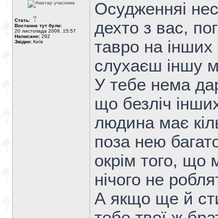
Осудженняі нес
Стать:
дехто з вас, по
Востаннє тут були:
20 листопада 2008, 15:57
Написано:
292
тавро на інших
Звідки:
Київ
слухаєш іншу м
У тебе нема дар
що безліч інших
людина має кіль
поза нею багато
окрім того, що
нічого не робля
А якщо ще й сти
тебе твої ж бра