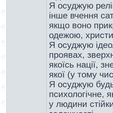
Я осуджую релі
інше вчення сат
якщо воно при
одежою, христи
Я осуджую ідеол
проявах, зверх
якоїсь нації, з
якої (у тому чи
Я осуджую будь
психологічне, 
у людини стійки