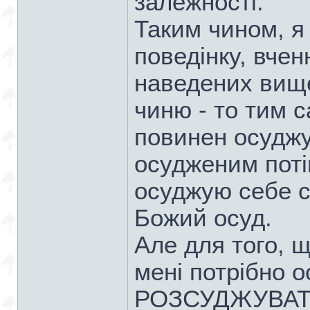
залежності.
Таким чином, я
поведінку, вчен
наведених вище
чиню - то тим с
повинен осуджу
осудженим поті
осуджую себе с
Божий осуд.
Але для того, щ
мені потрібно о
РОЗСУДЖУВАТИ 