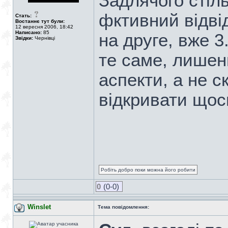
Задлячого стіль
фктивний відві
Стать:
Востаннє тут були:
12 вересня 2006, 18:42
Написано:
85
на друге, вже 3
Звідки:
Чернівці
те саме, лишен
аспекти, а не 
відкривати щось
Робіть добро поки можна його робити
0
(0-0)
Winslet
Тема повідомлення: