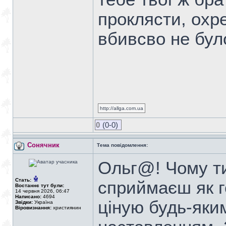
проклясти, охр
вбивсво не було
http://allga.com.ua
0
(0-0)
Сонячник
Тема повідомлення:
Ольг@! Чому ти
Стать:
сприймаєш як 
Востаннє тут були:
14 червня 2026, 06:47
Написано:
4694
ціную будь-яки
Звідки:
Україна
Віровизнання:
християнин