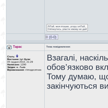
ЛіТай, моя пташко, угору зліТай,
Спіткнутись, упасти нікому не дай
0
(0-0)
Тарас
Тема повідомлення:
Взагалі, наскіл
Стать:
Востаннє тут були:
05 грудня 2010, 21:29
обов’язково вк
Написано:
1290
Звідки:
м. Львів
Віровизнання:
п'ятидесятник
Тому думаю, що 
закінчуються в