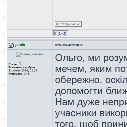
http://allga.com.ua
0
(0-0)
jerelo
Тема повідомлення:
Ольго, ми розу
Стать:
мечем, яким по
Востаннє тут були:
21 квітня 2016, 01:27
Написано:
343
обережно, оскі
допомогти ближ
Нам дуже непри
учасники вико
того, щоб прин