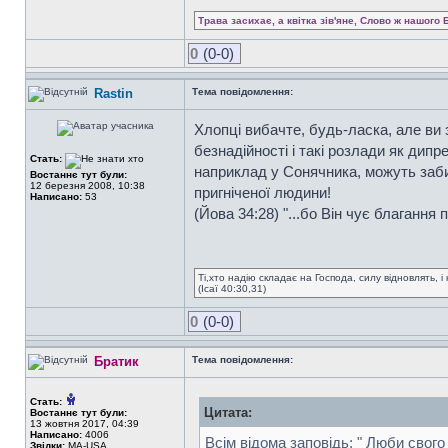
Трава засихає, а квітка зів'яне, Слово ж нашого 
0
(0-0)
Rastin
Тема повідомлення:
Хлопці вибачте, будь-ласка, але ви 
безнадійності і такі розлади як дип
Стать:
наприклад у Сонячника, можуть забир
Востаннє тут були:
12 березня 2008, 10:38
пригніченої людини!
Написано:
53
(Йова 34:28) "...бо Він чує благання п
Ті,хто надію складає на Господа, силу відновлять, і 
(Ісаї 40:30,31)
0
(0-0)
Братик
Тема повідомлення:
Стать:
Цитата:
Востаннє тут були:
13 жовтня 2017, 04:39
Написано:
4006
Всім відома заповідь: " Люби свог
Звідки:
MA-USA