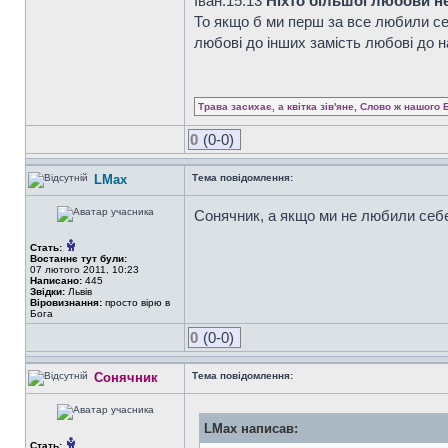
Iван.15:13
Ніхто більшої любови не 
То якщо б ми перш за все любили се
любові до інших замість любові до 
Трава засихає, а квітка зів'яне, Слово ж нашого 
0
(0-0)
LMax
Тема повідомлення:
Сонячник, а якщо ми не любили себ
Стать:
Востаннє тут були:
07 лютого 2011, 10:23
Написано:
445
Звідки:
Львів
Віровизнання:
просто вірю в
Бога
0
(0-0)
Сонячник
Тема повідомлення:
LMax написав:
Стать: