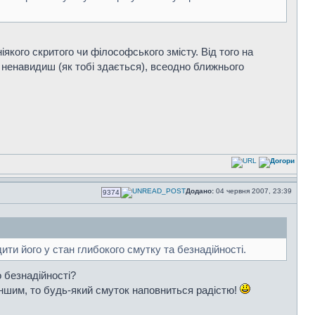
якого скритого чи філософського змісту. Від того на
 ненавидиш (як тобі здається), всеодно ближнього
Додано:
04 червня 2007, 23:39
9374
ти його у стан глибокого смутку та безнадійності.
о безнадійності?
 іншим, то будь-який смуток наповниться радістю!