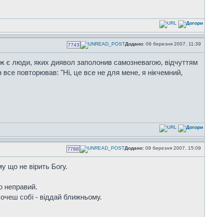
Додано:
06 березня 2007, 11:39
7743
 ж є люди, яких диявол заполонив самозневагою, відчуттям
н все повторював: "Ні, це все не для мене, я нікчемний,
Додано:
09 березня 2007, 15:09
7788
у що не вірить Богу.
о неправий.
хочеш собі - віддай ближньому.