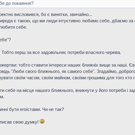
бе до покаяння?
оректно висловився, бо є винятки, звичайно...
рирода є такою, що ми люди інтуєтивно любимо себе, дбаємо за
 любити себе.
ебе"?
. Тобто перш за все задовільняє потреби власного черева.
жертви: тобто ставити інтереси наших ближніх вище за наші. Єван
овідь "Люби свого ближнього, як самого себе". Згадаймо, добро
увати своїм часом, своїм майном, своїми грошима для того хто н
ти себе на місце нашого ближнього, вникнути у його потреби і з
м.
нні бути егоїстами. Чи не так?
описав свою думку!