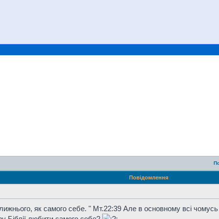
П
Повідомлення
ближнього, як самого себе. " Мт.22:39 Але в основному всі чомус
ру Біблії любити самого себе?