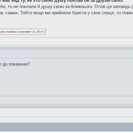
має над ту, як хто свою душу поклав би за друзів своїх.
бе, то не поклали б душу свою за ближнього. Отож ця заповідь (
нас самих. Тобто якщо ми прийняли Христа у своє серце, то пови
Бога повіки стоятиме!
(Іс.40:8 )
е до покаяння?