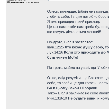
Віровизнання:
християнин
Олеся, по-перше, Біблія не заклика
любить себе. І з цим потрібно борот
Я вже приводив такий приклад:
Це так само якби нам треба було по
що комусь дістанеться менший!
По-друге, Біблія застерігає:
Iван.12:25
Хто кохає душу свою, той
Лук.14:26
Коли хто приходить до Мен
буть учнем Моїм!
По-третє, маймо на увазі, що "Люби с
Отже, слід розуміти, що Бог хоче що
себе, то зроби це для когось, навіть
Бо в цьому Закон і Пророки.
Також Біблія закликає не себе любит
Рим.13:8-10
Не будьте винні ніком