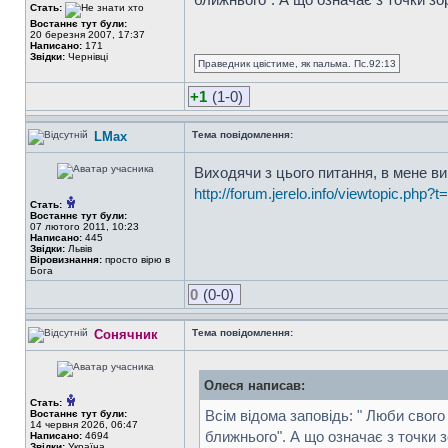
Стать:
Востаннє тут були:
20 березня 2007, 17:37
Написано:
171
Звідки:
Чернівці
Праведник цвістиме, як пальма. Пс.92:13
+1
(1-0)
LMax
Тема повідомлення:
Виходячи з цього питання, в мене в
http://forum.jerelo.info/viewtopic.php?
Стать:
Востаннє тут були:
07 лютого 2011, 10:23
Написано:
445
Звідки:
Львів
Віровизнання:
просто вірю в
Бога
0
(0-0)
Сонячник
Тема повідомлення:
Олеся написав:
Стать:
Всім відома заповідь: " Люби свог
Востаннє тут були:
14 червня 2026, 06:47
ближнього". А що означає з точки 
Написано:
4694
Звідки:
Україна