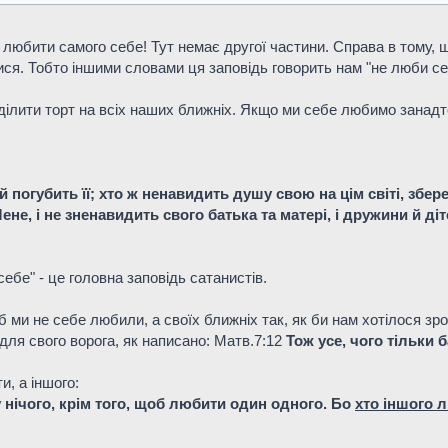
є любити самого себе! Тут немає другої частини. Справа в тому
ися. Тобто іншими словами ця заповідь говорить нам "не люби се
ділити торт на всіх наших ближніх. Якщо ми себе любимо занадто
 погубить її; хто ж ненавидить душу свою на цім світі, збереж
е, і не зненавидить свого батька та матері, і дружини й дітей
ебе" - це головна заповідь сатанистів.
б ми не себе любили, а своїх ближніх так, як би нам хотілося 
 для свого ворога, як написано: Матв.7:12
Тож усе, чого тільки 
и, а іншого:
у нічого, крім того, щоб любити один одного. Бо
хто іншого 