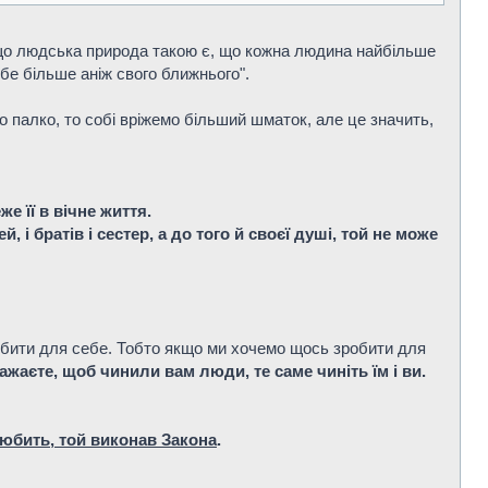
, що людська природа такою є, що кожна людина найбільше
бе більше аніж свого ближнього".
 палко, то собі вріжемо більший шматок, але це значить,
е її в вічне життя.
, і братів і сестер, а до того й своєї душі, той не може
зробити для себе. Тобто якщо ми хочемо щось зробити для
бажаєте, щоб чинили вам люди, те саме чиніть їм і ви.
любить, той виконав Закона
.