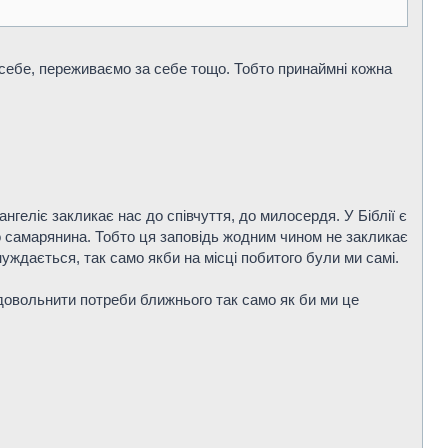
 себе, переживаємо за себе тощо. Тобто принаймні кожна
геліє закликає нас до співчуття, до милосердя. У Біблії є
го самарянина. Тобто ця заповідь жодним чином не закликає
уждається, так само якби на місці побитого були ми самі.
адовольнити потреби ближнього так само як би ми це