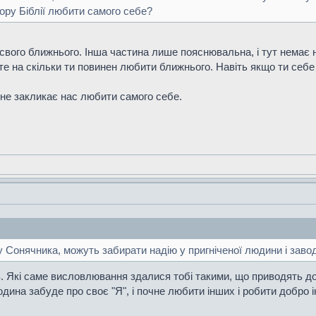
зору Біблії любити самого себе?
свого ближнього. Інша частина лише пояснювальна, і тут немає ні
те на скільки ти повинен любити ближнього. Навіть якщо ти себе
 не закликає нас любити самого себе.
 Сонячника, можуть забирати надію у пригніченої людини і заводи
ів. Які саме висловлювання здалися тобі такими, що приводять д
дина забуде про своє "Я", і почне любити інших і робити добро