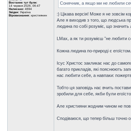
Сонячник, а якщо ми не любили се
Востаннє тут були:
14 червня 2026, 06:47
Написано:
4694
Звідки:
Україна
:) Цікава версія! Може я не зовсім к
Віровизнання:
християнин
Але я виходив з того, що людська п
людина по собі розуміє, що значить
LMax, а як ти розумієш "не любити с
Кожна людина по-природі є егоїстом
Ісус Христос закликає нас до самопо
багато прикладів, які пояснюють зап
нас любити себе, а навпаки: пожертв
Тобто ця заповідь нас вчить постави
зробили для себе, якби були егоїсто
Але християни жодним чином не пови
Сподіваюся, що тепер більш точно 