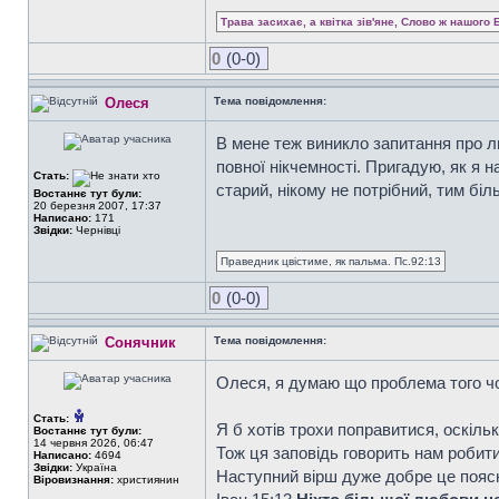
Трава засихає, а квітка зів'яне, Слово ж нашого 
0
(0-0)
Олеся
Тема повідомлення:
В мене теж виникло запитання про л
повної нікчемності. Пригадую, як я н
Стать:
старий, нікому не потрібний, тим біл
Востаннє тут були:
20 березня 2007, 17:37
Написано:
171
Звідки:
Чернівці
Праведник цвістиме, як пальма. Пс.92:13
0
(0-0)
Сонячник
Тема повідомлення:
Олеся, я думаю що проблема того чоло
Стать:
Я б хотів трохи поправитися, оскіль
Востаннє тут були:
14 червня 2026, 06:47
Тож ця заповідь говорить нам робити
Написано:
4694
Звідки:
Україна
Наступний вірш дуже добре це пояс
Віровизнання:
християнин