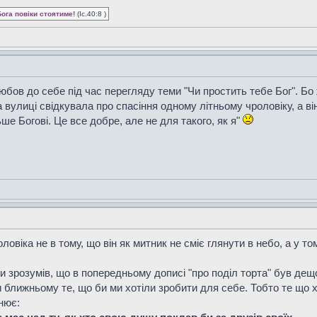
Бога повіки стоятиме!
(Іс.40:8 )
юбов до себе під час перегляду теми "Чи простить тебе Бог". Бо
а вулиці свідкувала про спасіння одному літньому чроловіку, а ві
ьше Богові. Це все добре, але не для такого, як я"
віка не в тому, що він як митник не сміє глянути в небо, а у том
ки зрозумів, що в попередньому дописі "про поділ торта" був дещ
 ближньому те, що би ми хотіли зробити для себе. Тобто те що 
нює: