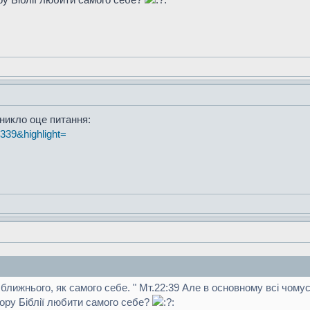
иникло оце питання:
t=339&highlight=
о ближнього, як самого себе. " Мт.22:39 Але в основному всі чом
зору Біблії любити самого себе?