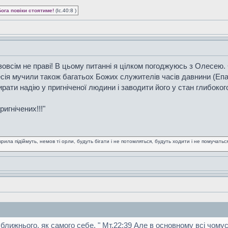
Бога повіки стоятиме!
(Іс.40:8 )
зовсім не праві! В цьому питанні я цілком погоджуюсь з Олесею. 
ресія мучили також багатьох Божих служителів часів давнини (Епа
ати надію у пригніченої людини і заводити його у стан глибоког
ригнічених!!!"
крила підіймуть, немов ті орли, будуть бігати і не потомляться, будуть ходити і не помучаться! 
о ближнього, як самого себе. " Мт.22:39 Але в основному всі чом