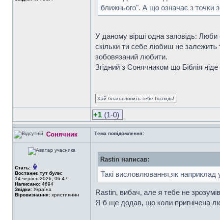
ближнього". А що означає з точки 
У даному вірші одна заповідь: Люби 
скільки ти себе любиш не залежить 
зобовязаний любити.
Згідний з Сонячником що Біблія ніде
Хай благословить тебе Господь!
+1
(1-0)
Сонячник
Тема повідомлення:
Rastin написав:
Стать:
Такі висловлювання,як наприклад у
Востаннє тут були:
14 червня 2026, 06:47
Написано:
4694
Звідки:
Україна
Rastin, вибач, але я тебе не зрозум
Віровизнання:
християнин
Я б ще додав, що коли пригнічена лю