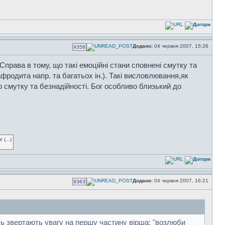
Додано:
04 червня 2007, 15:26
9358
Справа в тому, що такі емоційні стани сповнені смутку та
фродита напр. та багатьох ін.). Такі висловлювання,як
о смутку та безнадійності. Бог особливо близький до
(...)
Додано:
04 червня 2007, 16:21
9363
усь звертають увагу на першу частину вірша: "возлюби