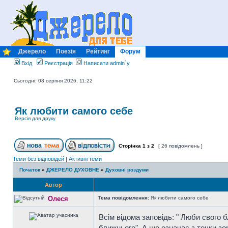
Джерело
Поезія
Рейтинг
Форум
Вхід
Реєстрація
Написати admin`у
Сьогодні: 08 серпня 2026, 11:22
Як любити самого себе
Версія для друку
Сторінка
1
з
2
[ 26 повідомлень ]
Теми без відповідей
|
Активні теми
Початок
»
ДЖЕРЕЛО ДУХОВНЕ
»
Духовні роздуми
Автор
Олеся
Тема повідомлення:
Як любити самого себе
Всім відома заповідь: " Люби свого 
ближнього". А що означає з точки зо