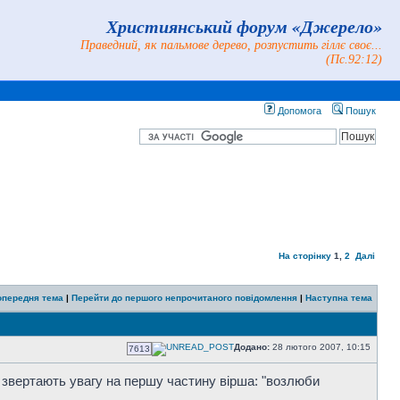
Християнський форум «Джерело»
Праведний, як пальмове дерево, розпустить гіллє своє...
(Пс.92:12)
Допомога
Пошук
На сторінку
1
,
2
Далі
опередня тема
|
Перейти до першого непрочитаного повідомлення
|
Наступна тема
Додано:
28 лютого 2007, 10:15
7613
ь звертають увагу на першу частину вірша: "возлюби