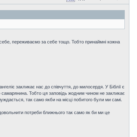
 себе, переживаємо за себе тощо. Тобто принаймні кожна
геліє закликає нас до співчуття, до милосердя. У Біблії є
го самарянина. Тобто ця заповідь жодним чином не закликає
уждається, так само якби на місці побитого були ми самі.
адовольнити потреби ближнього так само як би ми це