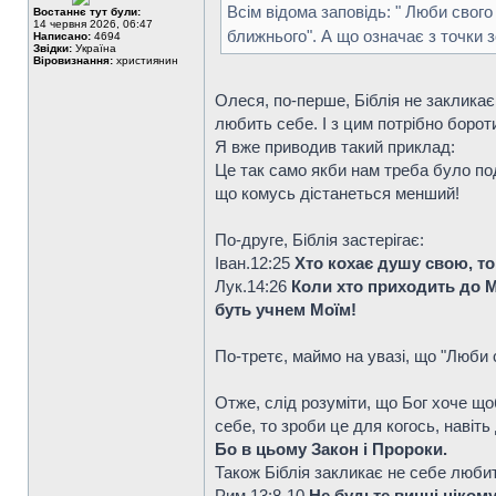
Всім відома заповідь: " Люби свог
Востаннє тут були:
14 червня 2026, 06:47
ближнього". А що означає з точки 
Написано:
4694
Звідки:
Україна
Віровизнання:
християнин
Олеся, по-перше, Біблія не заклика
любить себе. І з цим потрібно борот
Я вже приводив такий приклад:
Це так само якби нам треба було по
що комусь дістанеться менший!
По-друге, Біблія застерігає:
Iван.12:25
Хто кохає душу свою, той
Лук.14:26
Коли хто приходить до Мен
буть учнем Моїм!
По-третє, маймо на увазі, що "Люби с
Отже, слід розуміти, що Бог хоче що
себе, то зроби це для когось, навіть
Бо в цьому Закон і Пророки.
Також Біблія закликає не себе любит
Рим.13:8-10
Не будьте винні ніком