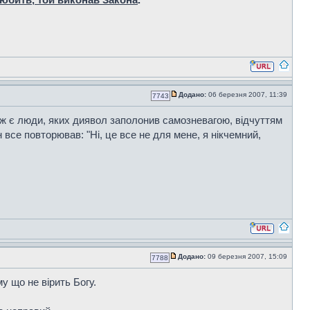
Додано:
06 березня 2007, 11:39
7743
 ж є люди, яких диявол заполонив самозневагою, відчуттям
н все повторював: "Ні, це все не для мене, я нікчемний,
Додано:
09 березня 2007, 15:09
7788
у що не вірить Богу.