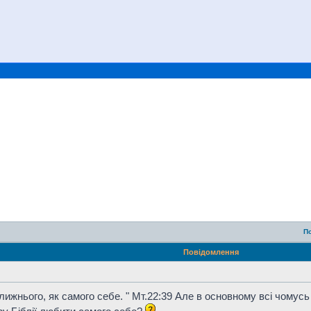
П
Повідомлення
ближнього, як самого себе. " Мт.22:39 Але в основному всі чомус