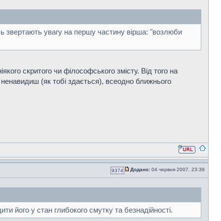
усь звертають увагу на першу частину вірша: "возлюби
якого скритого чи філософського змісту. Від того на
 ненавидиш (як тобі здається), всеодно ближнього
Додано:
04 червня 2007, 23:39
9374
ти його у стан глибокого смутку та безнадійності.