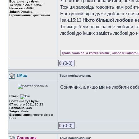
Я б хотів трохи поправитися, оскіль
Востаннє тут були:
14 червня 2026, 06:47
Тож ця заповідь говорить нам робити
Написано:
4694
Звідки:
Україна
Наступний вірш дуже добре це пояс
Віровизнання:
християнин
Iван.15:13
Ніхто більшої любови не 
То якщо б ми перш за все любили се
любові до інших замість любові до 
Трава засихає, а квітка зів'яне, Слово ж нашого 
0
(0-0)
LMax
Тема повідомлення:
Сонячник, а якщо ми не любили себ
Стать:
Востаннє тут були:
07 лютого 2011, 10:23
Написано:
445
Звідки:
Львів
Віровизнання:
просто вірю в
Бога
0
(0-0)
Сонячник
Тема повідомлення: