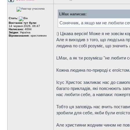
LMax написав:
Стать:
Сонячник, а якщо ми не любили се
Востаннє тут були:
14 червня 2026, 06:47
Написано:
4694
Звідки:
Україна
:) Цікава версія! Може я не зовсім к
Віровизнання:
християнин
Але я виходив з того, що людська п
людина по собі розуміє, що значить
LMax, а як ти розумієш "не любити с
Кожна людина по-природі є егоїстом
Ісус Христос закликає нас до самопо
багато прикладів, які пояснюють зап
нас любити себе, а навпаки: пожертв
Тобто ця заповідь нас вчить постави
зробили для себе, якби були егоїсто
Але християни жодним чином не пови