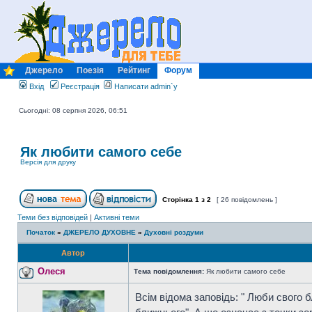
Джерело
Поезія
Рейтинг
Форум
Вхід
Реєстрація
Написати admin`у
Сьогодні: 08 серпня 2026, 06:51
Як любити самого себе
Версія для друку
Сторінка
1
з
2
[ 26 повідомлень ]
Теми без відповідей
|
Активні теми
Початок
»
ДЖЕРЕЛО ДУХОВНЕ
»
Духовні роздуми
Автор
Олеся
Тема повідомлення:
Як любити самого себе
Всім відома заповідь: " Люби свого 