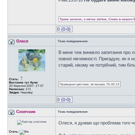
Трава засихає, а квітка зів'яне, Слово ж нашого 
0
(0-0)
Олеся
Тема повідомлення:
В мене теж виникло запитання про л
повної нікчемності. Пригадую, як я н
старий, нікому не потрібний, тим біл
Стать:
Востаннє тут були:
Праведник цвістиме, як пальма. Пс.92:13
20 березня 2007, 17:37
Написано:
171
Звідки:
Чернівці
0
(0-0)
Сонячник
Тема повідомлення:
Олеся, я думаю що проблема того чоло
Стать: