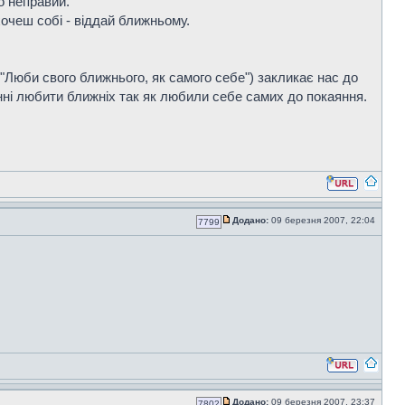
о неправий.
хочеш собі - віддай ближньому.
"Люби свого ближнього, як самого себе") закликає нас до
нні любити ближніх так як любили себе самих до покаяння.
Додано:
09 березня 2007, 22:04
7799
Додано:
09 березня 2007, 23:37
7802