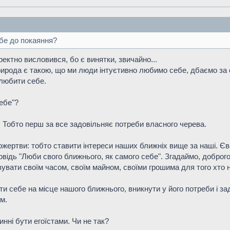
бе до покаяння?
оректно висловився, бо є винятки, звичайно...
рирода є такою, що ми люди інтуєтивно любимо себе, дбаємо за
 любити себе.
ебе"?
. Тобто перш за все задовільняє потреби власного черева.
жертви: тобто ставити інтереси наших ближніх вище за наші. Єван
овідь "Люби свого ближнього, як самого себе". Згадаймо, добро
увати своїм часом, своїм майном, своїми грошима для того хто н
ти себе на місце нашого ближнього, вникнути у його потреби і з
м.
нні бути егоїстами. Чи не так?