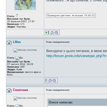
ближнього". А що означає з точки зо
Праведник цвістиме, як пальма. Пс.92:13
Стать:
Востаннє тут були:
20 березня 2007, 17:37
Написано:
171
Звідки:
Чернівці
+1
(1-0)
LMax
Тема повідомлення:
Виходячи з цього питання, в мене в
http://forum.jerelo.info/viewtopic.php?
Стать:
Востаннє тут були:
07 лютого 2011, 10:23
Написано:
445
Звідки:
Львів
Віровизнання:
просто вірю в
Бога
0
(0-0)
Сонячник
Тема повідомлення:
Олеся написав:
Стать: