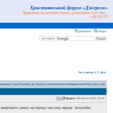
Християнський форум «Джерело»
Праведний, як пальмове дерево, розпустить гіллє своє...
(Пс.92:12)
Допомога
Пошук
На сторінку
1
,
2
Далі
опередня тема
|
Перейти до першого непрочитаного повідомлення
|
Наступна тема
Додано:
28 лютого 2007, 10:15
7613
ь звертають увагу на першу частину вірша: "возлюби