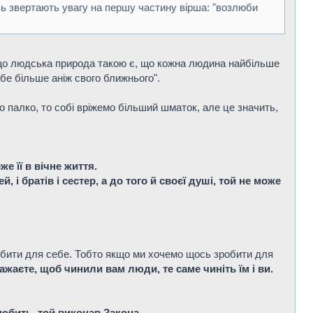
усь звертають увагу на першу частину вірша: "возлюби
, що людська природа такою є, що кожна людина найбільше
бе більше аніж свого ближнього".
 палко, то собі вріжемо більший шматок, але це значить,
е її в вічне життя.
, і братів і сестер, а до того й своєї душі, той не може
зробити для себе. Тобто якщо ми хочемо щось зробити для
бажаєте, щоб чинили вам люди, те саме чиніть їм і ви.
любить, той виконав Закона
.