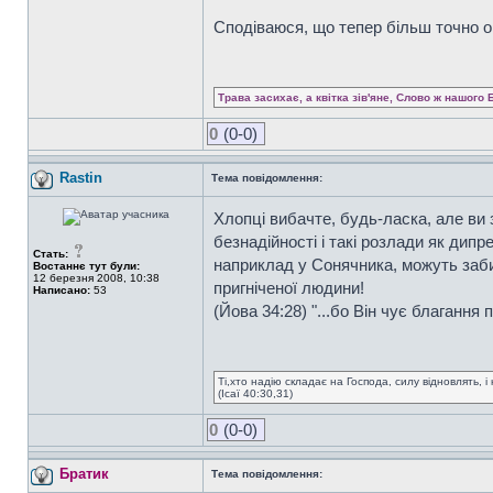
Сподіваюся, що тепер більш точно 
Трава засихає, а квітка зів'яне, Слово ж нашого 
0
(0-0)
Rastin
Тема повідомлення:
Хлопці вибачте, будь-ласка, але ви 
безнадійності і такі розлади як дип
Стать:
наприклад у Сонячника, можуть забир
Востаннє тут були:
12 березня 2008, 10:38
пригніченої людини!
Написано:
53
(Йова 34:28) "...бо Він чує благання п
Ті,хто надію складає на Господа, силу відновлять, і 
(Ісаї 40:30,31)
0
(0-0)
Братик
Тема повідомлення: