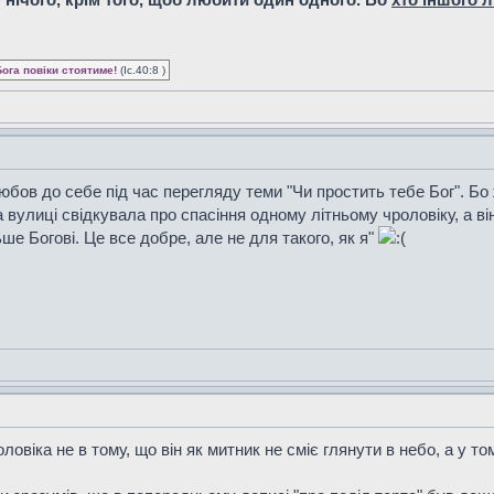
Бога повіки стоятиме!
(Іс.40:8 )
юбов до себе під час перегляду теми "Чи простить тебе Бог". Бо
а вулиці свідкувала про спасіння одному літньому чроловіку, а ві
ьше Богові. Це все добре, але не для такого, як я"
віка не в тому, що він як митник не сміє глянути в небо, а у том