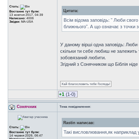
Стать:
Цитата:
Востаннє тут були:
13 жовтня 2017, 04:39
Написано:
4006
Всім відома заповідь: " Люби свог
Звідки:
MA-USA
ближнього". А що означає з точки 
У даному вірші одна заповідь: Люби 
скільки ти себе любиш не залежить 
зобовязаний любити.
Згідний з Сонячником що Біблія ніде
Хай благословить тебе Господь!
+1
(1-0)
Сонячник
Тема повідомлення:
Rastin написав:
Стать:
Такі висловлювання,як наприклад у
Востаннє тут були:
14 червня 2026, 06:47
Написано:
4694