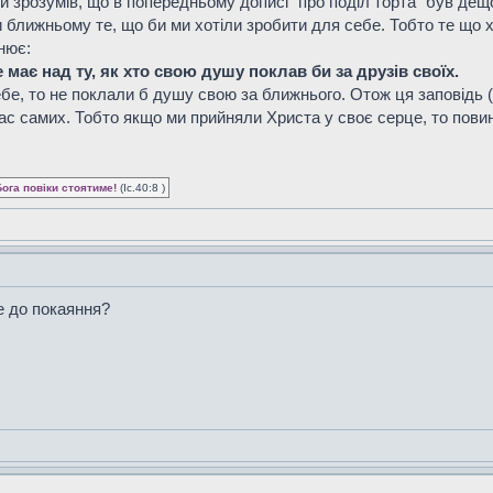
ки зрозумів, що в попередньому дописі "про поділ торта" був дещ
 ближньому те, що би ми хотіли зробити для себе. Тобто те що 
нює:
має над ту, як хто свою душу поклав би за друзів своїх.
бе, то не поклали б душу свою за ближнього. Отож ця заповідь (
нас самих. Тобто якщо ми прийняли Христа у своє серце, то пови
Бога повіки стоятиме!
(Іс.40:8 )
е до покаяння?