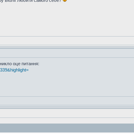
ру Біблії любити самого себе?
иникло оце питання:
t=339&highlight=