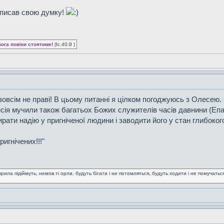
описав свою думку!
Бога повіки стоятиме!
(Іс.40:8 )
зовсім не праві! В цьому питанні я цілком погоджуюсь з Олесею. 
ресія мучили також багатьох Божих служителів часів давнини (Епа
ати надію у пригніченої людини і заводити його у стан глибоког
ригнічених!!!"
крила підіймуть, немов ті орли, будуть бігати і не потомляться, будуть ходити і не помучаться! 