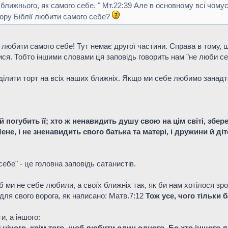
о ближнього, як самого себе. " Мт.22:39 Але в основному всі чом
зору Біблії любити самого себе?
є любити самого себе! Тут немає другої частини. Справа в тому
ися. Тобто іншими словами ця заповідь говорить нам "не люби се
ділити торт на всіх наших ближніх. Якщо ми себе любимо занадто
 погубить її; хто ж ненавидить душу свою на цім світі, збереж
е, і не зненавидить свого батька та матері, і дружини й дітей
ебе" - це головна заповідь сатанистів.
б ми не себе любили, а своїх ближніх так, як би нам хотілося 
 для свого ворога, як написано: Матв.7:12
Тож усе, чого тільки 
и, а іншого:
у нічого, крім того, щоб любити один одного. Бо
хто іншого 