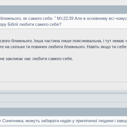
о ближнього, як самого себе. " Мт.22:39 Але в основному всі чом
зору Біблії любити самого себе?
свого ближнього. Інша частина лише пояснювальна, і тут немає ні
те на скільки ти повинен любити ближнього. Навіть якщо ти себе
 не закликає нас любити самого себе.
 Сонячника, можуть забирати надію у пригніченої людини і заводи