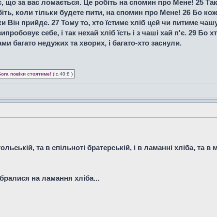
, що за вас ломається. Це робіть на спомин про Мене! 25 Так
біть, коли тільки будете пити, на спомин про Мене! 26 Бо кож
 Він прийде. 27 Тому то, хто їстиме хліб цей чи питиме чаш
робовує себе, і так нехай хліб їсть і з чаші хай п'є. 29 Бо хт
вами багато недужих та хворих, і багато-хто заснули.
Бога повіки стоятиме!
(Іс.40:8 )
ольській, та в спільноті братерській, і в ламанні хліба, та в
ібралися на ламання хліба...