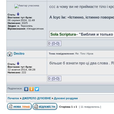
ссс а чому ви не приймаєте тіло і кро
Стать:
А Ісус їм: «Істинно, істинно гово
Востаннє тут були:
06 серпня 2024, 11:49
Написано:
3325
Звідки:
м. Тернопіль
Віровизнання:
п'ятидесятник
Sola Scriptura
– “Библия и только
0
(0-0)
Dmitro
Тема повідомлення:
Re: Тіло і Кров
більше б взнати про ці два слова . Як
Стать:
Востаннє тут були:
12 жовтня 2014, 08:28
Написано:
222
0
(0-0)
Поділитися:
Початок
»
ДЖЕРЕЛО ДУХОВНЕ
»
Духовні роздуми
Сторінка
1
з
1
[ 11 повідомлень ]