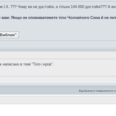
в І.Х. ??? Чому ви не достойні, а тільки 144 000 достойні??? А ви
рю вам: Якщо не споживатимете тіло Чоловічого Сина й не пит
 Библия”.
 написано в темі "Тіло і кров".
Відображати повідомлення з