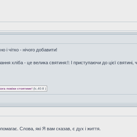
 і чітко - нічого добавити!
ання хліба - це велика святиня:!: І приступаючи до цієї святині
Бога повіки стоятиме!
(Іс.40:8 )
опомагає. Слова, які Я вам сказав, є дух і життя.