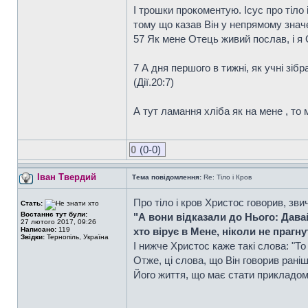
І трошки прокоментую. Ісус про тіло 
тому що казав Він у непрямому знач
57 Як мене Отець живий послав, і я 
7 А дня першого в тижні, як учні зіб
(Дiї.20:7)
А тут ламання хліба як на мене , то 
0
(0-0)
Іван Твердий
Тема повідомлення:
Re: Тіло і Кров
Про тіло і кров Христос говорив, зви
Стать:
Востаннє тут були:
"А вони відказали до Нього: Давай
27 лютого 2017, 09:26
Написано:
119
хто вірує в Мене, ніколи не прагн
Звідки:
Тернопіль, Україна
І нижче Христос каже такі слова: "То 
Отже, ці слова, що Він говорив раніш
Його життя, що має стати прикладом 