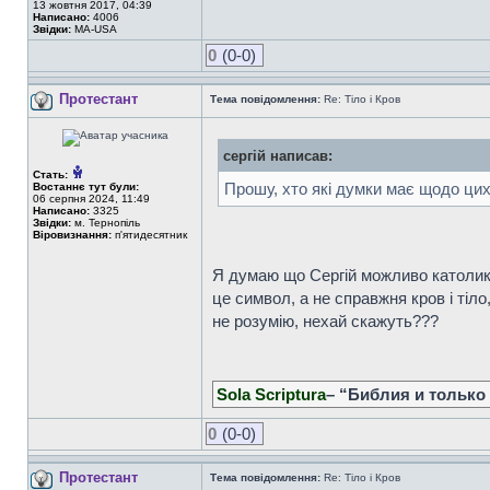
13 жовтня 2017, 04:39
Написано:
4006
Звідки:
MA-USA
0
(0-0)
Протестант
Тема повідомлення:
Re: Тіло і Кров
сергій написав:
Стать:
Прошу, хто які думки має щодо цих
Востаннє тут були:
06 серпня 2024, 11:49
Написано:
3325
Звідки:
м. Тернопіль
Віровизнання:
п'ятидесятник
Я думаю що Сергій можливо католик 
це символ, а не справжня кров і тіло
не розумію, нехай скажуть???
Sola Scriptura
– “Библия и только
0
(0-0)
Протестант
Тема повідомлення:
Re: Тіло і Кров