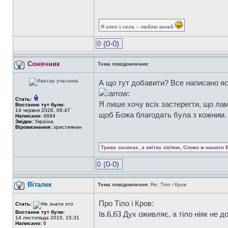
Я хлоп з села -- люблю коней
0
(0-0)
Сонячник
Тема повідомлення:
А що тут добавити? Все написано ясно
Стать:
Я лише хочу всіх застерегти, що лам
Востаннє тут були:
14 червня 2026, 06:47
щоб Божа благодать була з кожним.
Написано:
4694
Звідки:
Україна
Віровизнання:
християнин
Трава засихає, а квітка зів'яне, Слово ж нашого 
0
(0-0)
Віталек
Тема повідомлення:
Re: Тіло і Кров
Про Тіло і Кров:
Стать:
Востаннє тут були:
Ів.6,63 Дух оживляє, а тіло ніяк не д
14 листопада 2010, 15:31
Написано:
6