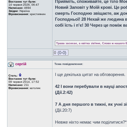
Прийміть, споживайте, це тіло Моє
Востаннє тут були:
14 червня 2026, 06:47
Новий Заповіт у Моїй крові. Це ро
Написано:
4694
Звідки:
Україна
смерть Господню звіщаєте, аж доки
Віровизнання:
християнин
Господньої! 28 Нехай же людина вип
собі їсть і п'є! 30 Через це поміж 
Трава засихає, а квітка зів'яне, Слово ж нашого 
0
(0-0)
сергій
Тема повідомлення:
І ще декілька цитат на обговорення.
Стать:
Востаннє тут були:
09 червня 2014, 17:52
Написано:
211
42 І вони перебували в науці апост
Віровизнання:
католик
(Дiї.2:42)
7 А дня першого в тижні, як учні з
(Дiї.20:7)
Невже ніхто немає чим поділитися?*