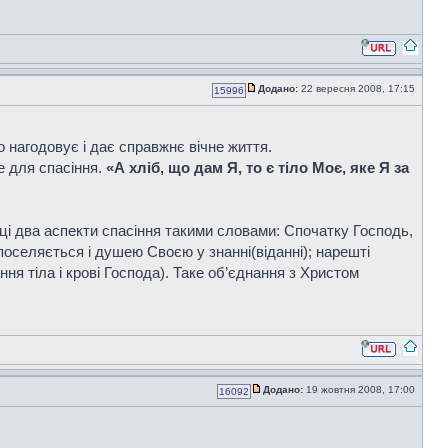
Додано:
22 вересня 2008, 17:15
15996
 нагодовує і дає справжнє вічне життя.
е для спасіння.
«А хліб, що дам Я, то є тіло Моє, яке Я за
в ці два аспекти спасіння такими словами: Спочатку Господь,
 поселяється і душею Своєю у знанні(віданні); нарешті
ня тіла і крові Господа). Таке об’єднання з Христом
Додано:
19 жовтня 2008, 17:00
16092