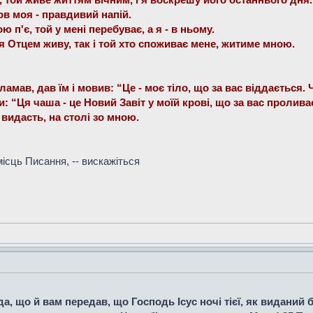
ров моя - правдивий напій.
ю п'є, той у мені перебуває, а я - в ньому.
я Отцем живу, так і той хто споживає мене, житиме мною.
оламав, дав їм і мовив: “Це - моє тіло, що за вас віддається.
и: “Ця чаша - це Новий Завіт у моїй крові, що за вас пролива
 видасть, на столі зо мною.
ісць Писання, -- вискажіться
а, що й вам передав, що Господь Ісус ночі тієї, як виданий бу