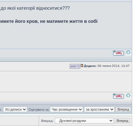
 до якої категорії відноситися???
имете його кров, не матимете життя в собі
Додано:
08 липня 2014, 14:47
46872
а:
Сортувати за
Вперед: