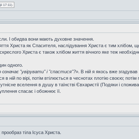
ї 17:11).
исли. І обидва вони мають духовне значення.
яття Христа як Спасителя, наслідування Христа є тим хлібом, що
оскреслого Христа є також хлібом життя вічного яке теж необхідн
ин одного.
 означає "увірувати" і "спастися"?»
. В ній я якось вже згадува
я в ній по вірі, потім втілюється в чеснотах плотію своєю; потім
тнісне вселення в душу в таїнстві Євхаристії (Подяки і споживан
уплення спасає і обожнює її.
к прообраз тіла Ісуса Христа.