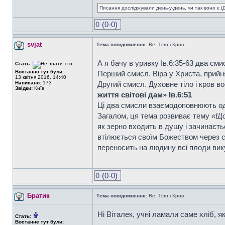
Писання досліджували день-у-день, чи так воно є (Ді
0
(0-0)
svjat
Тема повідомлення:
Re: Тіло і Кров
А я бачу в уривку Ів.6:35-63 два см
Стать:
Востаннє тут були:
Перший смисл. Віра у Христа, прийн
13 квітня 2016, 14:40
Написано:
173
Другий смисл. Духовне тіло і кров в
Звідки:
Київ
життя світові дам» Ів.6:51
Ці два смисли взаємодоповнюють од
Загалом, ця тема розвиває тему
«Що
як зерно входить в душу і зачинаєтьс
втілюється своїм Божеством через су
переносить на людину всі плоди вик
0
(0-0)
Братик
Тема повідомлення:
Re: Тіло і Кров
Ні Віталек, учні ламали саме хліб, я
Стать:
Востаннє тут були: