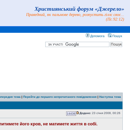
Християнський форум «Джерело»
Праведний, як пальмове дерево, розпустить гіллє своє...
(Пс.92:12)
Допомога
Пошук
опередня тема
|
Перейти до першого непрочитаного повідомлення
|
Наступна тема
Додано:
23 січня 2008, 00:26
14436
питимете його кров, не матимете життя в собі.