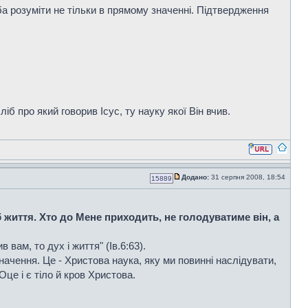
еба розуміти не тільки в прямому значенні. Підтвердження
іб про який говорив Ісус, ту науку якої Він вчив.
Додано:
31 серпня 2008, 18:54
15889
б життя. Хто до Мене приходить, не голодуватиме він, а
 вам, то дух і життя" (Ів.6:63).
значення. Це - Христова наука, яку ми повинні наслідувати,
це і є тіло й кров Христова.