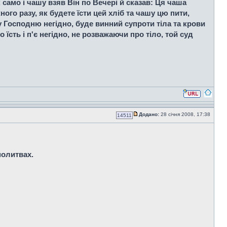
 само і чашу взяв Він по Вечері й сказав: Ця чаша
ного разу, як будете їсти цей хліб та чашу цю пити,
у Господню негідно, буде винний супроти тіла та крови
о їсть і п'є негідно, не розважаючи про тіло, той суд
Додано:
28 січня 2008, 17:38
14511
 молитвах.