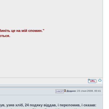
 Чиніть це на мій спомин.”
ється.
Додано:
23 січня 2008, 00:41
14437
в, узяв хліб, 24 подяку віддав, і переломив, і сказав: