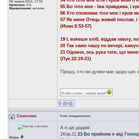
09 червня 2014, 17:52
Написано:
211
55 Бо тіло моє - їжа правдива, і к
Віровизнання:
католик
56 Хто споживає тіло моє і кров мо
57 Як мене Отець живий послав, і 
(Иоан.6:53-57)
19 І, взявши хліб, віддав хвалу, п
20 Так само чашу по вечері, кажуч
21 Одначе, ось рука того, що мене
(Лук.22:19-21)
Прошу, хто які думки має щодо цих м
Я хлоп з села -- люблю коней
0
(0-0)
Сонячник
Тема повідомлення:
А я ще додам:
1Кор.11
23 Бо прийняв я від Господ
Стать: