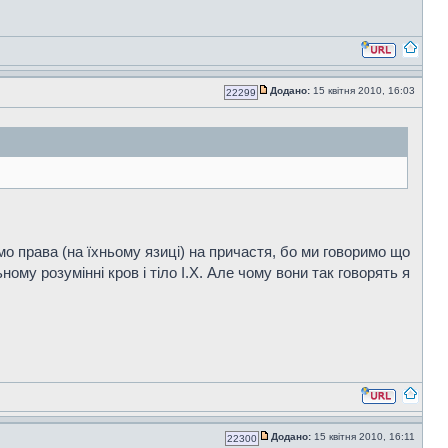
Додано:
15 квітня 2010, 16:03
22299
о права (на їхньому язиці) на причастя, бо ми говоримо що
ному розумінні кров і тіло І.Х. Але чому вони так говорять я
Додано:
15 квітня 2010, 16:11
22300