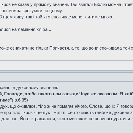
і кров не казав у прямому значені. Тай взагалі Біблію можна і тр
енні можна зрозуміти по цьому:
Отцем живу, так і той хто споживає мене, житиме мною.
ралися на ламання хліба...
може означати не тільки Причастя, а те, що вони споживала той хл
чайно, в духовному значенні:
, Господи, хліба такого нам завжди! Ісус же сказав їм: Я хлі
утиме"
(Ів.6:35)
дух, що оживлює, тіло ж не помагає нічого. Слова, що їх Я говорив
е про тіло і кров - це дух і життя, себто мають глибоке духовне 
для нас, Його страждання, якого ми також не повинні цуратися. О