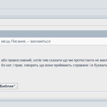
 місць Писання, -- вискажіться
або православний, хотів тим сказати що ми протестанти не маєм
, бо кат. і прав. говорить що вони приймають справжнє і в букваль
 Библия”.