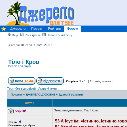
Джерело
Поезія
Рейтинг
Форум
Вхід
Реєстрація
Написати admin`у
Сьогодні: 06 серпня 2026, 23:07
Тіло і Кров
Версія для друку
Сторінка
1
з
1
[ 11 повідомлень ]
Теми без відповідей
|
Активні теми
Початок
»
ДЖЕРЕЛО ДУХОВНЕ
»
Духовні роздуми
Автор
сергій
Тема повідомлення:
Тіло і Кров
53 А Ісус їм: «Істинно, істинно г
Стать:
Востаннє тут були:
54 Хто тіло моє їсть і кров мою п'