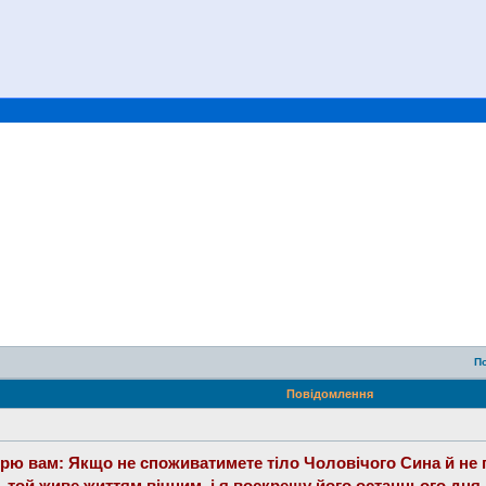
П
Повідомлення
оворю вам: Якщо не споживатимете тіло Чоловічого Сина й не 
є, той живе життям вічним, і я воскрешу його останнього дня.