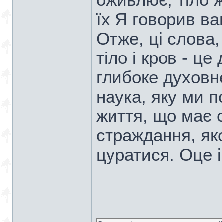
оживлює, тіло ж
їх Я говорив вам
Отже, ці слова,
тіло і кров - це
глибоке духовн
наука, яку ми п
життя, що має 
страждання, як
цуратися. Оце і