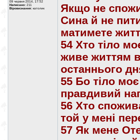
09 червня 2014, 17:52
Якщо не спожи
Написано:
211
Віровизнання:
католик
Сина й не пит
матимете житт
54 Хто тіло мо
живе життям в
останнього дн
55 Бо тіло моє
правдивий нап
56 Хто спожива
той у мені пер
57 Як мене От