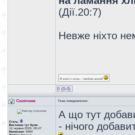
на ламання хлі
(Дiї.20:7)
Невже ніхто не
Я хлоп з села -- люблю коней
0
(0-0)
Сонячник
Тема повідомлення:
А що тут добави
Стать:
- нічого добави
Востаннє тут були:
14 червня 2026, 06:47
Написано:
4694
Звідки:
Україна