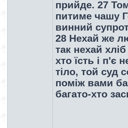
прийде. 27 Том
питиме чашу Г
винний супрот
28 Нехай же л
так нехай хліб 
хто їсть і п'є
тіло, той суд с
поміж вами ба
багато-хто зас