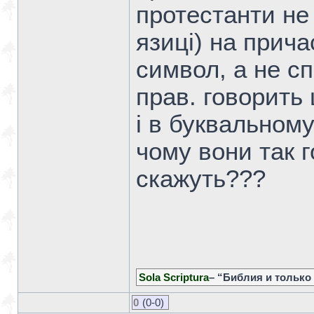
протестанти не
язиці) на прич
символ, а не спр
прав. говорить
і в буквальному 
чому вони так г
скажуть???
Sola Scriptura
– “Библия и только
0
(0-0)