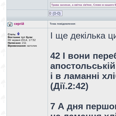
Трава засихає, а квітка зів'яне, Слово ж нашого 
0
(0-0)
сергій
Тема повідомлення:
І ще декілька ц
Стать:
Востаннє тут були:
09 червня 2014, 17:52
Написано:
211
Віровизнання:
католик
42 І вони пере
апостольській,
і в ламанні хл
(Дiї.2:42)
7 А дня першог