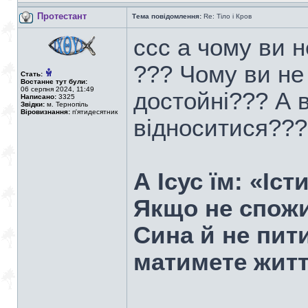
Протестант
Тема повідомлення:
Re: Тіло і Кров
ссс а чому ви н
??? Чому ви не 
Стать:
Востаннє тут були:
06 серпня 2024, 11:49
достойні??? А в
Написано:
3325
Звідки:
м. Тернопіль
Віровизнання:
п'ятидесятник
відноситися???
А Ісус їм: «Іс
Якщо не спожи
Сина й не пит
матимете житт