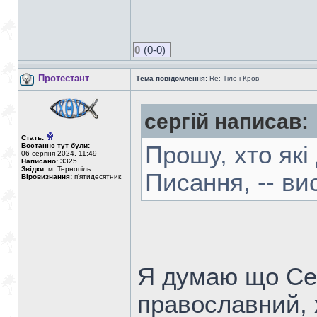
0
(0-0)
Протестант
Тема повідомлення:
Re: Тіло і Кров
сергій написав:
Стать:
Востаннє тут були:
Прошу, хто які
06 серпня 2024, 11:49
Написано:
3325
Звідки:
м. Тернопіль
Писання, -- ви
Віровизнання:
п'ятидесятник
Я думаю що Сер
православний, 