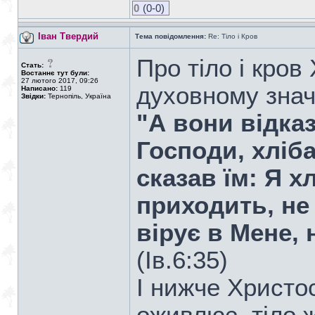
0
(0-0)
Іван Твердий
Тема повідомлення:
Re: Тіло і Кров
Про тіло і кров
Стать:
Востаннє тут були:
27 лютого 2017, 09:26
духовному знач
Написано:
119
Звідки:
Тернопіль, Україна
"А вони відка
Господи, хліба
сказав їм: Я х
приходить, не 
вірує в Мене, 
(Ів.6:35)
І нижче Христос