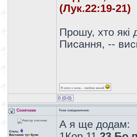
(Лук.22:19-21)
Прошу, хто які
Писання, -- вис
Я хлоп з села -- люблю коней
0
(0-0)
Сонячник
Тема повідомлення:
А я ще додам:
Стать:
1Кор.11
23 Бо 
Востаннє тут були: