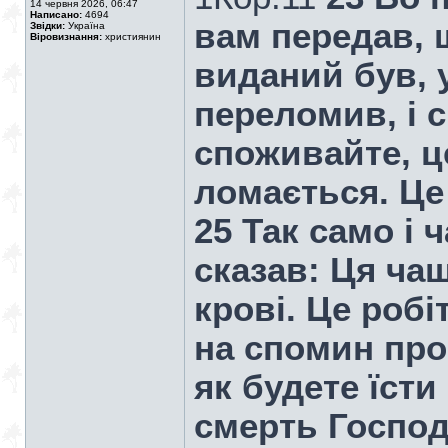
14 червня 2026, 06:47
Написано:
4694
вам передав, щ
Звідки:
Україна
Віровизнання:
християнин
виданий був, у
переломив, і с
споживайте, це
ломається. Це
25 Так само і 
сказав: Ця ча
крові. Це робі
на спомин про
як будете їсти
смерть Господ