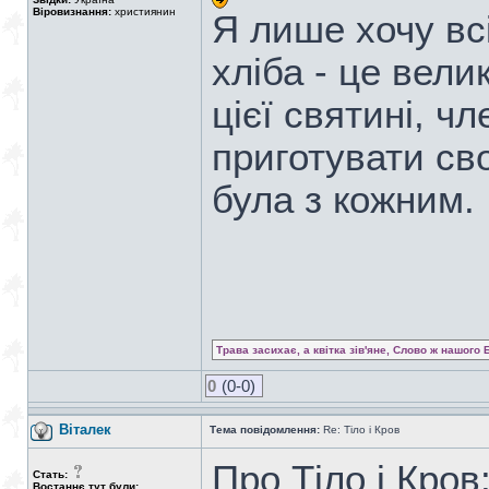
Віровизнання:
християнин
Я лише хочу вс
хліба - це вели
цієї святині, ч
приготувати св
була з кожним.
Трава засихає, а квітка зів'яне, Слово ж нашого 
0
(0-0)
Віталек
Тема повідомлення:
Re: Тіло і Кров
Про Тіло і Кров
Стать:
Востаннє тут були: