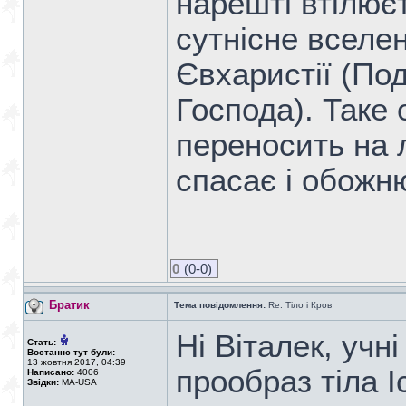
нарешті втілює
сутнісне вселен
Євхаристії (Под
Господа). Таке
переносить на 
спасає і обожню
0
(0-0)
Братик
Тема повідомлення:
Re: Тіло і Кров
Ні Віталек, учн
Стать:
Востаннє тут були:
13 жовтня 2017, 04:39
прообраз тіла І
Написано:
4006
Звідки:
MA-USA