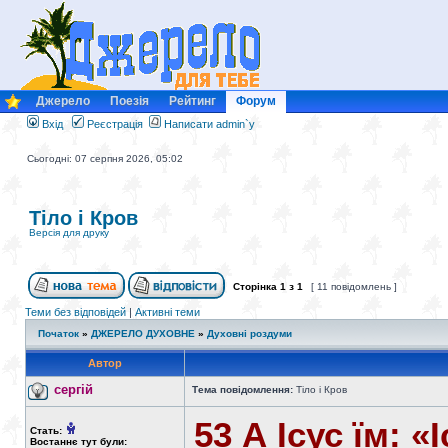
Джерело
Поезія
Рейтинг
Форум
Вхід
Реєстрація
Написати admin`у
Сьогодні: 07 серпня 2026, 05:02
Тіло і Кров
Версія для друку
Сторінка
1
з
1
[ 11 повідомлень ]
Теми без відповідей
|
Активні теми
Початок
»
ДЖЕРЕЛО ДУХОВНЕ
»
Духовні роздуми
Автор
сергій
Тема повідомлення:
Тіло і Кров
53 А Ісус їм: 
Стать:
Востаннє тут були: