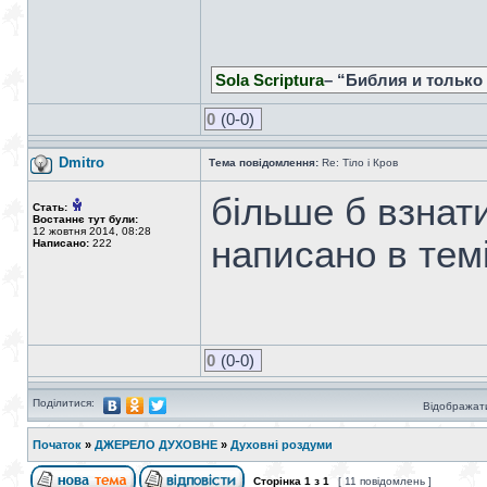
Sola Scriptura
– “Библия и только
0
(0-0)
Dmitro
Тема повідомлення:
Re: Тіло і Кров
більше б взнати
Стать:
Востаннє тут були:
12 жовтня 2014, 08:28
написано в темі 
Написано:
222
0
(0-0)
Поділитися:
Відображати
Початок
»
ДЖЕРЕЛО ДУХОВНЕ
»
Духовні роздуми
Сторінка
1
з
1
[ 11 повідомлень ]