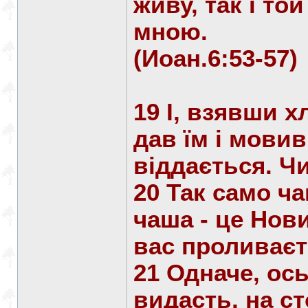
живу, так і то
мною.
(Иоан.6:53-57)
19 І, взявши х
дав їм і мовив
віддається. Чи
20 Так само ча
чаша - це Нови
вас проливаєт
21 Одначе, ось
видасть, на ст