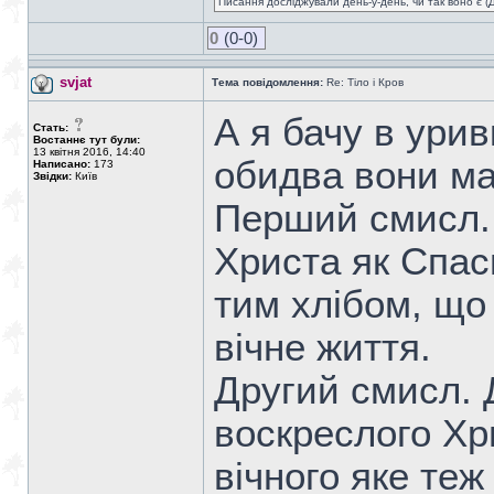
Писання досліджували день-у-день, чи так воно є (Ді
0
(0-0)
svjat
Тема повідомлення:
Re: Тіло і Кров
А я бачу в урив
Стать:
Востаннє тут були:
13 квітня 2016, 14:40
обидва вони ма
Написано:
173
Звідки:
Київ
Перший смисл. 
Христа як Спас
тим хлібом, що
вічне життя.
Другий смисл. Д
воскреслого Хр
вічного яке теж