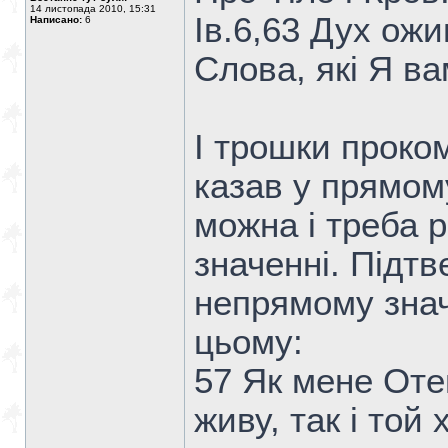
14 листопада 2010, 15:31
Ів.6,63 Дух ожи
Написано:
6
Слова, які Я ва
І трошки проком
казав у прямому
можна і треба р
значенні. Підт
непрямому знач
цьому:
57 Як мене Оте
живу, так і той