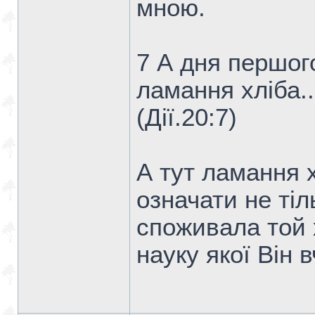
мною.
7 А дня першого
ламання хліба..
(Дiї.20:7)
А тут ламання х
означати не тіл
споживала той х
науку якої Він в