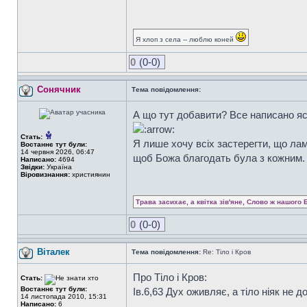
Я хлоп з села -- люблю коней
0
(0-0)
Сонячник
Тема повідомлення:
А що тут добавити? Все написано ясно
Стать:
Я лише хочу всіх застерегти, що лам
Востаннє тут були:
14 червня 2026, 06:47
щоб Божа благодать була з кожним.
Написано:
4694
Звідки:
Україна
Віровизнання:
християнин
Трава засихає, а квітка зів'яне, Слово ж нашого 
0
(0-0)
Віталек
Тема повідомлення:
Re: Тіло і Кров
Про Тіло і Кров:
Стать:
Востаннє тут були:
Ів.6,63 Дух оживляє, а тіло ніяк не д
14 листопада 2010, 15:31
Написано:
6