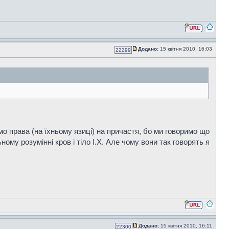
Додано:
15 квітня 2010, 16:03
22299
о права (на їхньому язиці) на причастя, бо ми говоримо що
ному розумінні кров і тіло І.Х. Але чому вони так говорять я
Додано:
15 квітня 2010, 16:11
22300