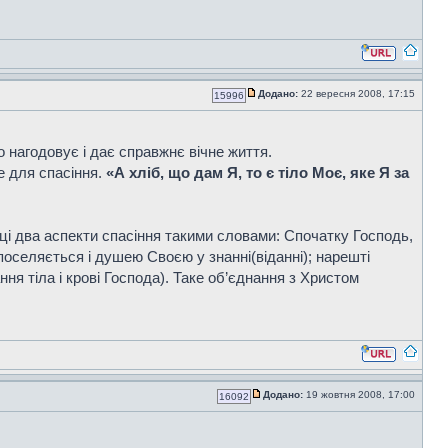
Додано:
22 вересня 2008, 17:15
15996
 нагодовує і дає справжнє вічне життя.
е для спасіння.
«А хліб, що дам Я, то є тіло Моє, яке Я за
в ці два аспекти спасіння такими словами: Спочатку Господь,
 поселяється і душею Своєю у знанні(віданні); нарешті
ня тіла і крові Господа). Таке об’єднання з Христом
Додано:
19 жовтня 2008, 17:00
16092