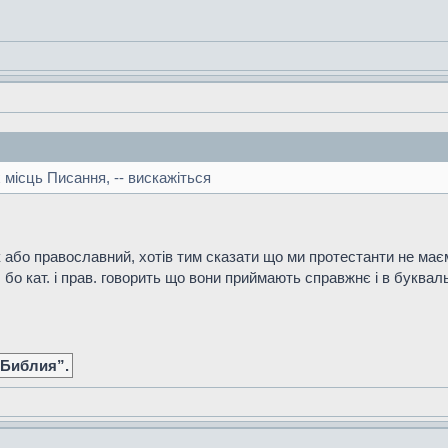
 місць Писання, -- вискажіться
або православний, хотів тим сказати що ми протестанти не маєм
, бо кат. і прав. говорить що вони приймають справжнє і в букваль
 Библия”.