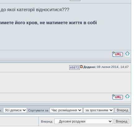
 до якої категорії відноситися???
имете його кров, не матимете життя в собі
Додано:
08 липня 2014, 14:47
46872
а:
Сортувати за
Вперед: