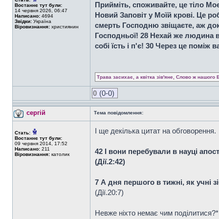
Прийміть, споживайте, це тіло Моє
Востаннє тут були:
14 червня 2026, 06:47
Новий Заповіт у Моїй крові. Це ро
Написано:
4694
Звідки:
Україна
смерть Господню звіщаєте, аж доки
Віровизнання:
християнин
Господньої! 28 Нехай же людина вип
собі їсть і п'є! 30 Через це поміж 
Трава засихає, а квітка зів'яне, Слово ж нашого 
0
(0-0)
сергій
Тема повідомлення:
І ще декілька цитат на обговорення.
Стать:
Востаннє тут були:
09 червня 2014, 17:52
Написано:
211
42 І вони перебували в науці апост
Віровизнання:
католик
(Дiї.2:42)
7 А дня першого в тижні, як учні з
(Дiї.20:7)
Невже ніхто немає чим поділитися?*