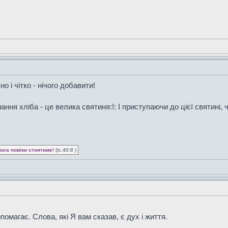
 і чітко - нічого добавити!
ання хліба - це велика святиня:!: І приступаючи до цієї святині
Бога повіки стоятиме!
(Іс.40:8 )
опомагає. Слова, які Я вам сказав, є дух і життя.