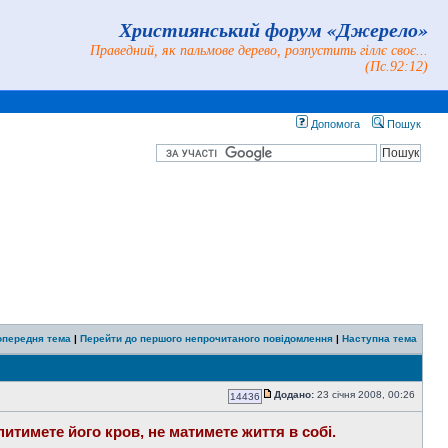
Християнський форум «Джерело»
Праведний, як пальмове дерево, розпустить гіллє своє...
(Пс.92:12)
Допомога
Пошук
опередня тема
|
Перейти до першого непрочитаного повідомлення
|
Наступна тема
Додано:
23 січня 2008, 00:26
14436
питимете його кров, не матимете життя в собі.