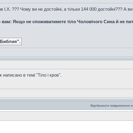
в І.Х. ??? Чому ви не достойні, а тільки 144 000 достойні??? А ви
рю вам: Якщо не споживатимете тіло Чоловічого Сина й не пит
 Библия”.
 написано в темі "Тіло і кров".
Відображати повідомлення з