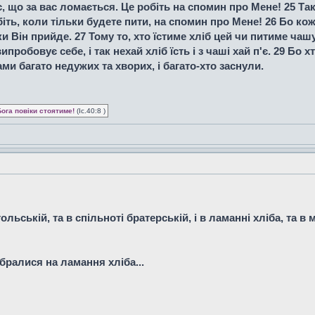
, що за вас ломається. Це робіть на спомин про Мене! 25 Так
біть, коли тільки будете пити, на спомин про Мене! 26 Бо кож
 Він прийде. 27 Тому то, хто їстиме хліб цей чи питиме чаш
робовує себе, і так нехай хліб їсть і з чаші хай п'є. 29 Бо хт
вами багато недужих та хворих, і багато-хто заснули.
Бога повіки стоятиме!
(Іс.40:8 )
ольській, та в спільноті братерській, і в ламанні хліба, та в
ібралися на ламання хліба...