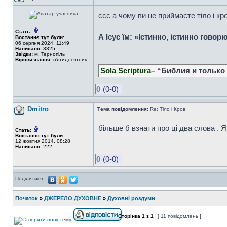
ссс а чому ви не приймаєте тіло і кро
Стать:
А Ісус їм: «Істинно, істинно гово
Востаннє тут були:
06 серпня 2024, 11:49
Написано:
3325
Звідки:
м. Тернопіль
Віровизнання:
п'ятидесятник
Sola Scriptura
– “Библия и только
0
(0-0)
Dmitro
Тема повідомлення:
Re: Тіло і Кров
більше б взнати про ці два слова . Як
Стать:
Востаннє тут були:
12 жовтня 2014, 08:28
Написано:
222
0
(0-0)
Поділитися:
Початок
»
ДЖЕРЕЛО ДУХОВНЕ
»
Духовні роздуми
Сторінка
1
з
1
[ 11 повідомлень ]