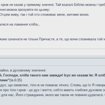
і кров не казав у прямому значені. Тай взагалі Біблію можна і тр
енні можна зрозуміти по цьому:
Отцем живу, так і той хто споживає мене, житиме мною.
ралися на ламання хліба...
може означати не тільки Причастя, а те, що вони споживала той хл
чайно, в духовному значенні:
, Господи, хліба такого нам завжди! Ісус же сказав їм: Я хлі
утиме"
(Ів.6:35)
дух, що оживлює, тіло ж не помагає нічого. Слова, що їх Я говорив
е про тіло і кров - це дух і життя, себто мають глибоке духовне 
для нас, Його страждання, якого ми також не повинні цуратися. О