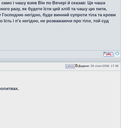
 само і чашу взяв Він по Вечері й сказав: Ця чаша
ного разу, як будете їсти цей хліб та чашу цю пити,
у Господню негідно, буде винний супроти тіла та крови
о їсть і п'є негідно, не розважаючи про тіло, той суд
Додано:
28 січня 2008, 17:38
14511
 молитвах.