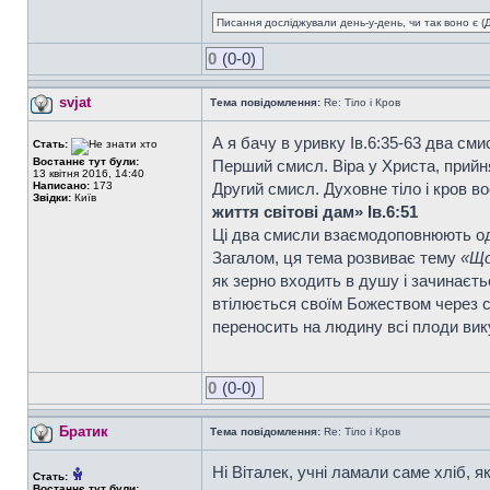
Писання досліджували день-у-день, чи так воно є (Ді
0
(0-0)
svjat
Тема повідомлення:
Re: Тіло і Кров
А я бачу в уривку Ів.6:35-63 два см
Стать:
Востаннє тут були:
Перший смисл. Віра у Христа, прийн
13 квітня 2016, 14:40
Написано:
173
Другий смисл. Духовне тіло і кров в
Звідки:
Київ
життя світові дам» Ів.6:51
Ці два смисли взаємодоповнюють од
Загалом, ця тема розвиває тему
«Що
як зерно входить в душу і зачинаєтьс
втілюється своїм Божеством через су
переносить на людину всі плоди вик
0
(0-0)
Братик
Тема повідомлення:
Re: Тіло і Кров
Ні Віталек, учні ламали саме хліб, я
Стать:
Востаннє тут були: