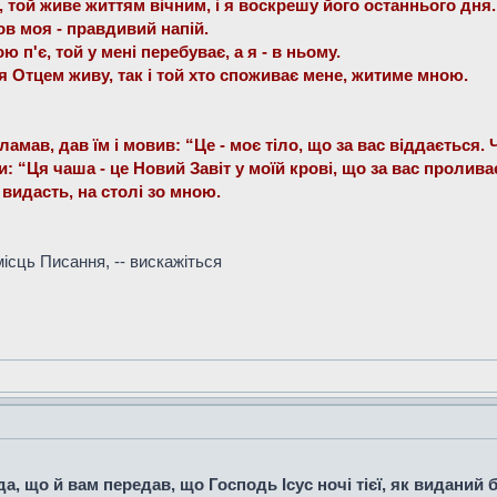
є, той живе життям вічним, і я воскрешу його останнього дня.
ров моя - правдивий напій.
ю п'є, той у мені перебуває, а я - в ньому.
я Отцем живу, так і той хто споживає мене, житиме мною.
оламав, дав їм і мовив: “Це - моє тіло, що за вас віддається.
и: “Ця чаша - це Новий Завіт у моїй крові, що за вас пролива
 видасть, на столі зо мною.
ісць Писання, -- вискажіться
а, що й вам передав, що Господь Ісус ночі тієї, як виданий бу