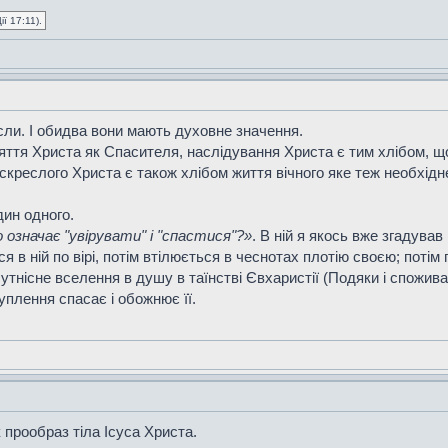
ї 17:11).
исли. І обидва вони мають духовне значення.
яття Христа як Спасителя, наслідування Христа є тим хлібом, що
оскреслого Христа є також хлібом життя вічного яке теж необхідн
ин одного.
 означає "увірувати" і "спастися"?»
. В ній я якось вже згадува
я в ній по вірі, потім втілюється в чеснотах плотію своєю; потім
тнісне вселення в душу в таїнстві Євхаристії (Подяки і споживан
уплення спасає і обожнює її.
к прообраз тіла Ісуса Христа.