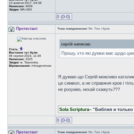
13 жовтня 2017, 04:39
Написано:
4006
Звідки:
MA-USA
0
(0-0)
Протестант
Тема повідомлення:
Re: Тіло і Кров
сергій написав:
Стать:
Прошу, хто які думки має щодо цих
Востаннє тут були:
06 серпня 2024, 11:49
Написано:
3325
Звідки:
м. Тернопіль
Віровизнання:
п'ятидесятник
Я думаю що Сергій можливо католик 
це символ, а не справжня кров і тіло
не розумію, нехай скажуть???
Sola Scriptura
– “Библия и только
0
(0-0)
Протестант
Тема повідомлення:
Re: Тіло і Кров