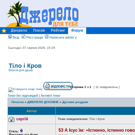
Джерело
Поезія
Рейтинг
Форум
Вхід
Реєстрація
Написати admin`у
Сьогодні: 07 серпня 2026, 15:25
Тіло і Кров
Версія для друку
Сторінка
1
з
1
[ 11 повідомлень ]
Теми без відповідей
|
Активні теми
Початок
»
ДЖЕРЕЛО ДУХОВНЕ
»
Духовні роздуми
Автор
сергій
Тема повідомлення:
Тіло і Кров
53 А Ісус їм: «Істинно, істинно г
Стать:
Востаннє тут були: