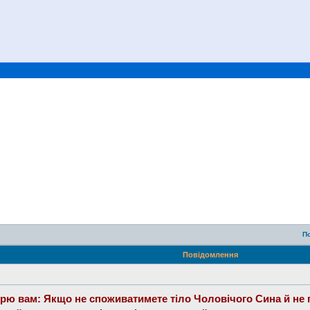
П
Повідомлення
оворю вам: Якщо не споживатимете тіло Чоловічого Сина й не 