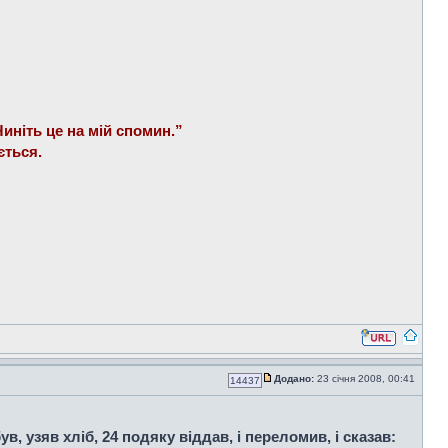
 Чиніть це на мій спомин.”
ється.
Додано:
23 січня 2008, 00:41
14437
в, узяв хліб, 24 подяку віддав, і переломив, і сказав: