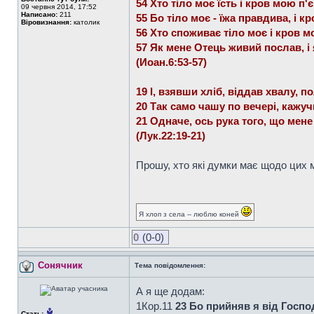
54 Хто тіло моє їсть і кров мою п'
09 червня 2014, 17:52
Написано:
211
55 Бо тіло моє - їжа правдива, і к
Віровизнання:
католик
56 Хто споживає тіло моє і кров мо
57 Як мене Отець живий послав, і 
(Иоан.6:53-57)
19 І, взявши хліб, віддав хвалу, п
20 Так само чашу по вечері, кажуч
21 Одначе, ось рука того, що мене
(Лук.22:19-21)
Прошу, хто які думки має щодо цих м
Я хлоп з села -- люблю коней
0
(0-0)
Сонячник
Тема повідомлення:
А я ще додам:
1Кор.11
23 Бо прийняв я від Господ
Стать: