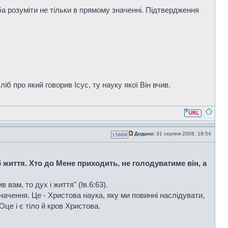
еба розуміти не тільки в прямому значенні. Підтвердження
іб про який говорив Ісус, ту науку якої Він вчив.
Додано:
31 серпня 2008, 18:54
15889
б життя. Хто до Мене приходить, не голодуватиме він, а
 вам, то дух і життя" (Ів.6:63).
значення. Це - Христова наука, яку ми повинні наслідувати,
це і є тіло й кров Христова.