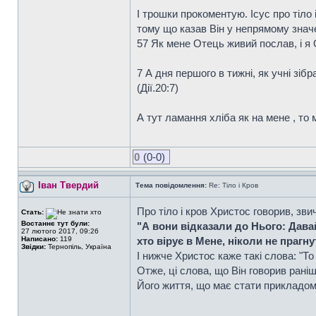
І трошки прокоментую. Ісус про тіло 
тому що казав Він у непрямому знач
57 Як мене Отець живий послав, і я 
7 А дня першого в тижні, як учні зіб
(Дiї.20:7)
А тут ламання хліба як на мене , то 
0
(0-0)
Іван Твердий
Тема повідомлення:
Re: Тіло і Кров
Про тіло і кров Христос говорив, зви
Стать:
Востаннє тут були:
"А вони відказали до Нього: Давай
27 лютого 2017, 09:26
Написано:
119
хто вірує в Мене, ніколи не прагн
Звідки:
Тернопіль, Україна
І нижче Христос каже такі слова: "То 
Отже, ці слова, що Він говорив раніш
Його життя, що має стати прикладом 