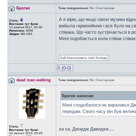
Братик
Тема повідомлення:
Re: Стилі музики
А я вірю, що якщо закон музики відн
Стать:
Востаннє тут були:
вийшла гармонійною і все було на св
13 жовтня 2017, 04:39
Написано:
4006
співака. Що часто зустрічається в р
Звідки:
MA-USA
Мені подобається коли співак співає
Хай благословить тебе Господь!
0
(0-0)
dead man walking
Тема повідомлення:
Re: Стилі музики
Братик написав:
Мені сподобалося як виразився Джо
передам. Свого часу він був велик
Стать:
ха ха, Джордж Давидюк....
Востаннє тут були:
13 лютого 2013, 05:45