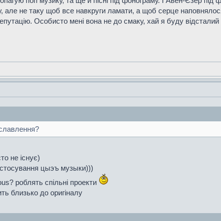
ропагую поп музику, та ще й пісні під фонограму. І Авен-Єзер під
, але не таку щоб все навкруги ламати, а щоб серце наповнялося
епутацію. Особисто мені вона не до смаку, хай я буду відсталий 
ославлення?
то не існує)
астосування цыэъ музыки)))
rious? роблять спільні проекти
ить близько до оригіналу