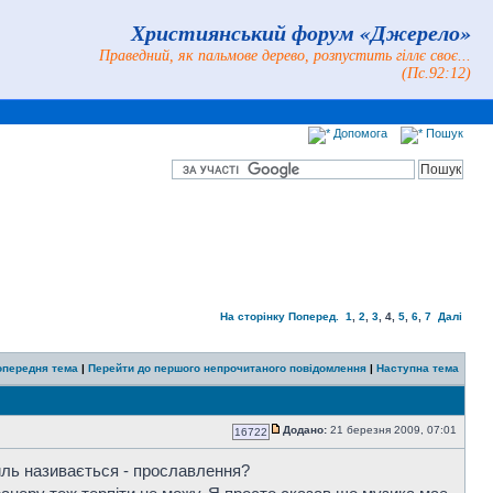
Християнський форум «Джерело»
Праведний, як пальмове дерево, розпустить гіллє своє...
(Пс.92:12)
Допомога
Пошук
На сторінку
Поперед.
1
,
2
,
3
,
4
,
5
,
6
,
7
Далі
опередня тема
|
Перейти до першого непрочитаного повідомлення
|
Наступна тема
Додано:
21 березня 2009, 07:01
16722
стиль називається - прославлення?