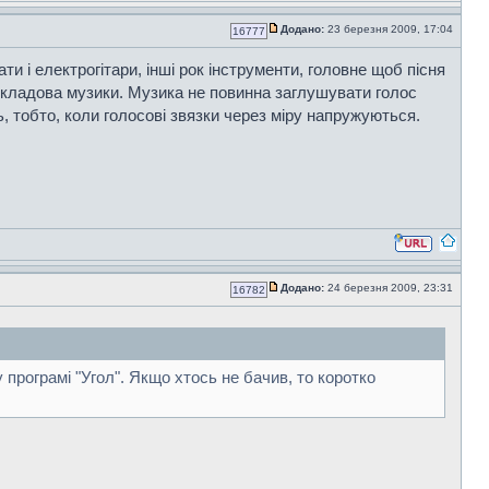
Додано:
23 березня 2009, 17:04
16777
 і електрогітари, інші рок інструменти, головне щоб пісня
а складова музики. Музика не повинна заглушувати голос
ь, тобто, коли голосові звязки через міру напружуються.
Додано:
24 березня 2009, 23:31
16782
програмі "Угол". Якщо хтось не бачив, то коротко