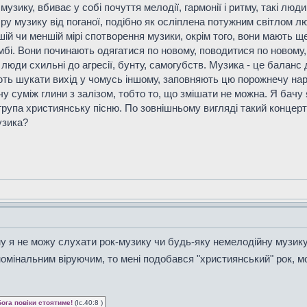
узику, вбиває у собі почуття мелодії, гармонії і ритму, такі лю
обру музику від поганої, подібно як осліплена потужним світлом 
льшій чи меншій мірі спотворення музики, окрім того, вони мають щ
мбі. Вони починають одягатися по новому, поводитися по новому,
 люди схильні до агресії, бунту, самогубств. Музика - це балан
ть шукати вихід у чомусь іншому, заповняють цю порожнечу нар
 суміж глини з залізом, тобто то, що змішати не можна. Я бачу я
група християнську пісню. По зовнішньому вигляді такий концерт н
узика?
му я не можу слухати рок-музику чи будь-яку немелодійну музику
 номінальним віруючим, то мені подобався "християнський" рок,
Бога повіки стоятиме!
(Іс.40:8 )