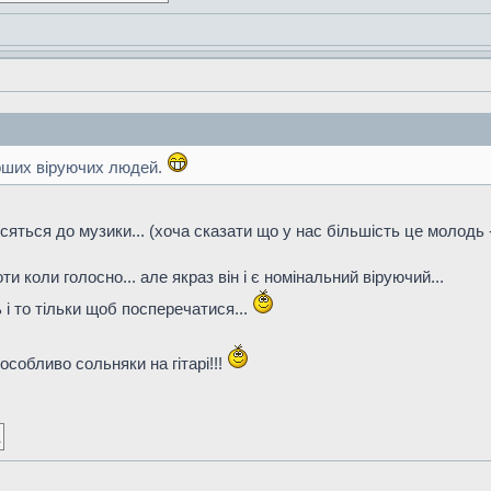
арших віруючих людей.
дносяться до музики... (хоча сказати що у нас більшість це молодь
и коли голосно... але якраз він і є номінальний віруючий...
 і то тільки щоб посперечатися...
особливо сольняки на гітарі!!!