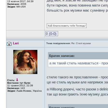
Дед мен, я зовсім не захищаю і не п
13 жовтня 2017, 04:39
Написано:
4006
бути гарною, вона повинна мати силу
Звідки:
MA-USA
більшість рок музики має сумнівну р
Хай благословить тебе Господь!
0
(0-0)
Leri
Тема повідомлення:
Re: Стилі музики
Братик написав:
а як такий стиль називається - пр
стилю такого як прославлення - прос
Стать:
це не стиль музыки але напрямок з
Востаннє тут були:
11 травня 2012, 22:39
Написано:
143
а Hillsong доречі, часто разом з deli
Звідки:
Львів-Жовква, Україна
так що вони грають їхню музику дос
Братик написав: