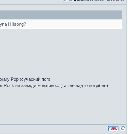
16747
упа Hillsong?
orary Pop (сучасний поп)
 Rock не завжди можливо... (та і не надто потрібно)