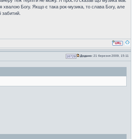
 фанеру теж терпіти не можу. Я просто сказав що музика має
 хвалою Богу. Якщо є така рок-музика, то слава Богу, але
і забитий.
Додано:
21 березня 2009, 15:11
16729