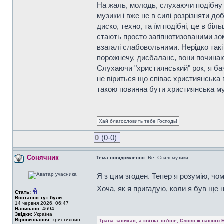
На жаль, молодь, слухаючи подібну м
музики і вже не в силі розрізняти д
диско, техно, та їм подібні, це в бі
стають просто загіпнотизованими зо
взагалі слабовольними. Нерідко такі
порожнечу, дисбаланс, вони починаю
Слухаючи "християнський" рок, я бачу
не віриться що співає християнська 
такою повинна бути християнська м
Хай благословить тебе Господь!
0
(0-0)
Сонячник
Тема повідомлення:
Re: Стилі музики
Я з цим згоден. Тепер я розумію, чо
Хоча, як я пригадую, коли я був ще
Стать:
Востаннє тут були:
14 червня 2026, 06:47
Написано:
4694
Звідки:
Україна
Віровизнання:
християнин
Трава засихає, а квітка зів'яне, Слово ж нашого 