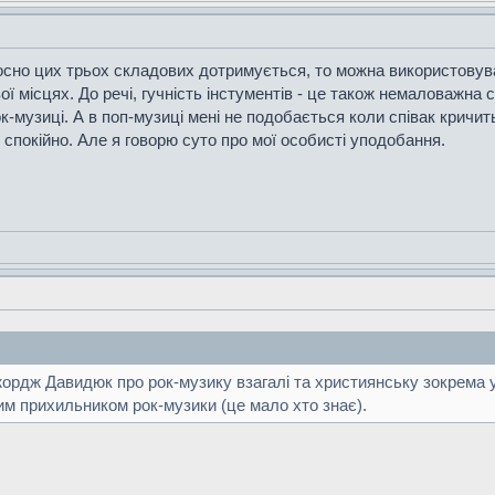
осно цих трьох складових дотримується, то можна використовувати
ої місцях. До речі, гучність інстументів - це також немаловажн
ок-музиці. А в поп-музиці мені не подобається коли співак кричит
 спокійно. Але я говорю суто про мої особисті уподобання.
рдж Давидюк про рок-музику взагалі та християнську зокрема у 
им прихильником рок-музики (це мало хто знає).