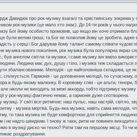
дж Давидюк про рок-музику взагалі та християнську зокрема у пр
иком рок-музики (це мало хто знає). До 14-ти років у нього нагр
о разу Бог йому особисто промовив, що якщо він хоче отримати бл
е були великі гроші, та Бог не позволив йому це зробити, адже ві
адість у серці і Бог дарував йому талант самому співати чудові п
е не музика нового покоління, рок музика була популярна якраз с
 був ангелом світла та музики, і саме музику він вміло використ
юдини. Людина має дух, душу і тіло, і музика теж складається з т
ути збалансованими. Мелодія - це найголовніша складова, це як 
, спілкується. Гармонія - це доповнення мелодії, по сучасному,
ора в будь-якому малюнку. В хоровому співі - це альти, тенори, 
 але ніколи не виходить за межі аккорду, тобто підтримує музику 
ії у рок-музиці фактично немає, а гармонія дуже спотворена.
у музиці. У світі все ритмічне: наш пульс, наш настрій, світло, зв
ритму - музика мертва. Будь-яка музика, навіть сама мелодія, чі
ритму, то така музика не буде комфортною для сприйняття люди
м і не надто швидким. І знову ж таки, ритм не повинен виходити
ачимо в музиці диско чи техно? Ритм там на першому місці. То ч
кликає роздратування.