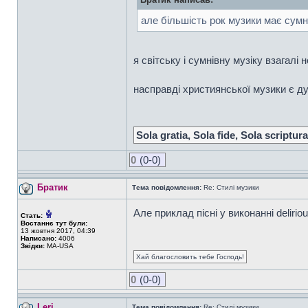
але більшість рок музики має сумн
я світську і сумнівну музіку взагалі н
насправді християнської музики є ду
Sola gratia, Sola fide, Sola scriptura
0
(0-0)
Братик
Тема повідомлення:
Re: Стилі музики
Але приклад пісні у виконанні delirio
Стать:
Востаннє тут були:
13 жовтня 2017, 04:39
Написано:
4006
Звідки:
MA-USA
Хай благословить тебе Господь!
0
(0-0)
Leri
Тема повідомлення:
Re: Стилі музики