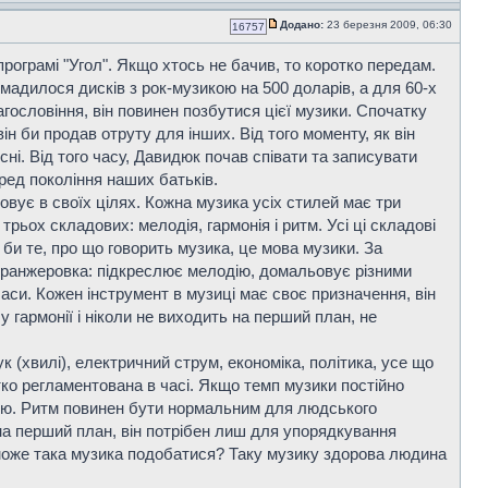
Додано:
23 березня 2009, 06:30
16757
ограмі "Угол". Якщо хтось не бачив, то коротко передам.
омадилося дисків з рок-музикою на 500 доларів, а для 60-х
агословіння, він повинен позбутися цієї музики. Спочатку
н би продав отруту для інших. Від того моменту, як він
існі. Від того часу, Давидюк почав співати та записувати
еред покоління наших батьків.
овує в своїх цілях. Кожна музика усіх стилей має три
рьох складових: мелодія, гармонія і ритм. Усі ці складові
би те, про що говорить музика, це мова музики. За
 оранжеровка: підкреслює мелодію, домальовує різними
баси. Кожен інструмент в музиці має своє призначення, він
у гармонії і ніколи не виходить на перший план, не
ук (хвилі), електричний струм, економіка, політика, усе що
тко регламентована в часі. Якщо темп музики постійно
ною. Ритм повинен бути нормальним для людського
 на перший план, він потрібен лиш для упорядкування
и може така музика подобатися? Таку музику здорова людина