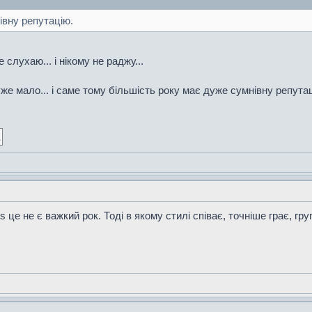
івну репутацію.
е слухаю... і нікому не раджу...
же мало... і саме тому більшість року має дуже сумнівну репута
us це не є важкий рок. Тоді в якому стилі співає, точніше грає, гру