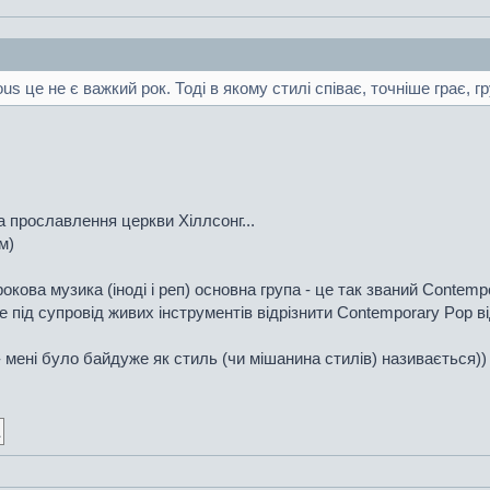
ous це не є важкий рок. Тоді в якому стилі співає, точніше грає, гр
па прославлення церкви Хіллсонг...
м)
окова музика (іноді і реп) основна група - це так званий Contemp
 під супровід живих інструментів відрізнити Contemporary Pop від
- мені було байдуже як стиль (чи мішанина стилів) називається))