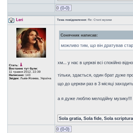
0
(0-0)
Leri
Тема повідомлення:
Re: Стилі музики
Сонячник написав:
можливо тим, що він дратував ст
хм... у нас в церкві всі спокійно ві
Стать:
Востаннє тут були:
11 травня 2012, 22:39
тільки, здається, один брат дуже прот
Написано:
143
Звідки:
Львів-Жовква, Україна
що до церкви раз в 3 місяці заходить
а я дуже люблю мелодійну музику!!! 
Sola gratia, Sola fide, Sola scriptura
0
(0-0)