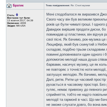
Братик
Тема повідомлення:
Re: Стилі музики
Мені сподобалося як виразився Джор
Стать:
Востаннє тут були:
Свого часу він був великим прихильн
13 жовтня 2017, 04:39
Написано:
4006
років це були чималі гроші. І одног
Звідки:
MA-USA
Давидюк вирішив продати диски, бо ц
повикидав ці пластинки, він відчув р
свої пісні. Як бачимо, рок-музика ц
Люцифер, який був скинутий з Небес,
складові, подібно трьом складовим л
повинні доповнювати один одного і б
допомогою мелодії наша душа співає
барвами, насичує музику, це як коль
не повторяє з точністю ноти мелодії,
заглушує мелодію. Як бачимо, мелод
Далі, ритм. Ритм це часовий простір 
рухається в часовому просторі. Без 
гуляє, немає привязку до певного 
сприйняття, тобто не надто повільни
мелодії та гармонії в часі. Що ми б
не зможе слухати довго, бо вона ви