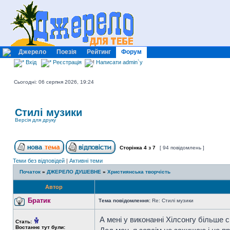
Джерело
Поезія
Рейтинг
Форум
Вхід
Реєстрація
Написати admin`у
Сьогодні: 06 серпня 2026, 19:24
Стилі музики
Версія для друку
Сторінка
4
з
7
[ 94 повідомлень ]
Теми без відповідей
|
Активні теми
Початок
»
ДЖЕРЕЛО ДУШЕВНЕ
»
Християнська творчість
Автор
Братик
Тема повідомлення:
Re: Стилі музики
А мені у виконанні Хілсонгу більше 
Стать:
Востаннє тут були: