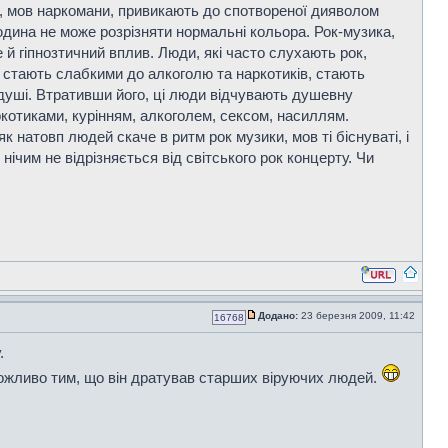
ди, мов наркомани, привикають до спотвореної дияволом
людина не може розрізняти нормальні кольора. Рок-музика,
е й гіпнозтичний вплив. Люди, які часто слухають рок,
 стають слабкими до алкоголю та наркотиків, стають
с душі. Втративши його, ці люди відчувають душевну
котиками, курінням, алкоголем, сексом, насиллям.
к натовп людей скаче в ритм рок музики, мов ті біснуваті, і
ічим не відрізняється від світського рок концерту. Чи
Додано:
23 березня 2009, 11:42
16768
.
 можливо тим, що він дратував старших віруючих людей.