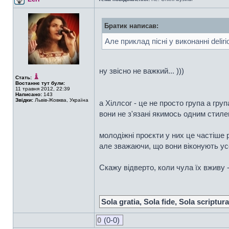
Братик написав:
Але приклад пісні у виконанні deliri
ну звісно не важкий... )))
Стать:
Востаннє тут були:
11 травня 2012, 22:39
Написано:
143
Звідки:
Львів-Жовква, Україна
а Хіллсог - це не просто група а гру
вони не з'язані якимось одним стиле
молодіжні проєкти у них це частіше р
але зважаючи, що вони віконують усе
Скажу відверто, коли чула їх вживу 
Sola gratia, Sola fide, Sola scriptura
0
(0-0)