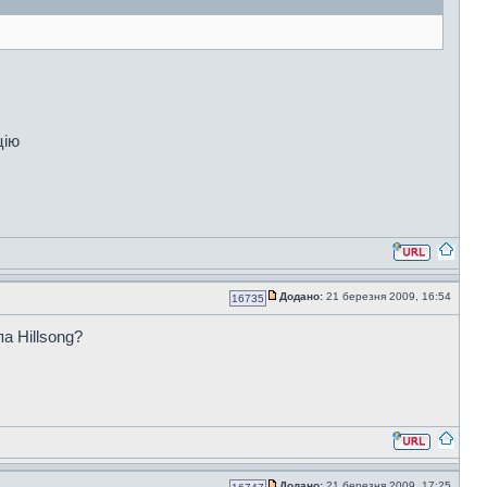
цію
Додано:
21 березня 2009, 16:54
16735
па Hillsong?
Додано:
21 березня 2009, 17:25