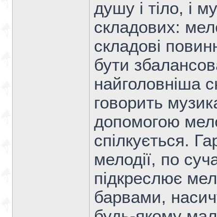
душу і тіло, і 
складових: мело
складові повин
бути збалансов
найголовніша с
говорить музик
допомогою мело
спілкується. Га
мелодії, по су
підкреслює мел
барвами, насичу
будь-якому малю