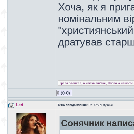
Хоча, як я приг
номінальним ві
"християнський
дратував стар
Трава засихає, а квітка зів'яне, Слово ж нашого 
0
(0-0)
Leri
Тема повідомлення:
Re: Стилі музики
Сонячник напис