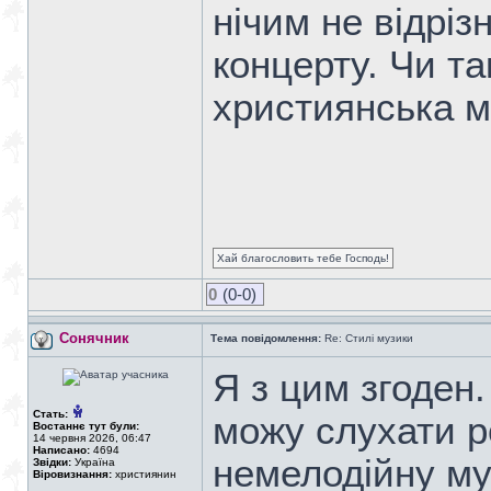
нічим не відріз
концерту. Чи т
християнська м
Хай благословить тебе Господь!
0
(0-0)
Сонячник
Тема повідомлення:
Re: Стилі музики
Я з цим згоден.
Стать:
можу слухати р
Востаннє тут були:
14 червня 2026, 06:47
Написано:
4694
немелодійну му
Звідки:
Україна
Віровизнання:
християнин