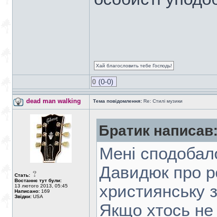
Хай благословить тебе Господь!
0
(0-0)
dead man walking
Тема повідомлення:
Re: Стилі музики
Братик написав
Мені сподобал
Давидюк про ро
Стать:
Востаннє тут були:
християнську з
13 лютого 2013, 05:45
Написано:
169
Звідки:
USA
Якщо хтось не 