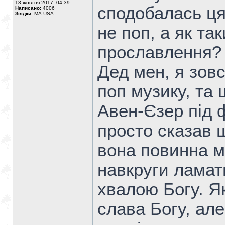
13 жовтня 2017, 04:39
сподобалась ця 
Написано:
4006
Звідки:
MA-USA
не поп, а як та
прославлення?
Дед мен, я зов
поп музику, та 
Авен-Єзер під 
просто сказав 
вона повинна м
навкруги ламат
хвалою Богу. Як
слава Богу, але