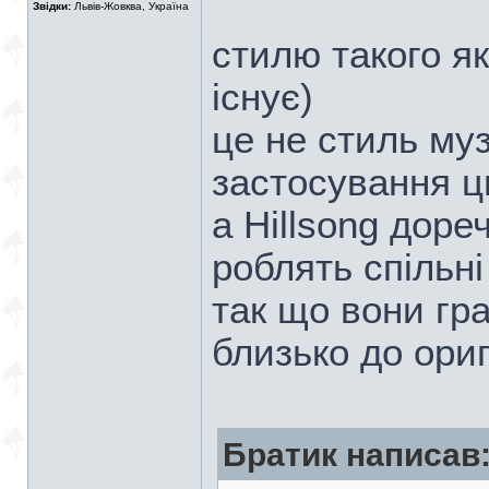
Звідки:
Львів-Жовква, Україна
стилю такого я
існує)
це не стиль му
застосування ц
а Hillsong дореч
роблять спільн
так що вони гр
близько до ори
Братик написав