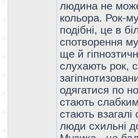
людина не може
кольора. Рок-му
подібні, це в б
спотворення му
ще й гіпнозтичн
слухають рок, 
загіпнотизован
одягатися по н
стають слабким
стають взагалі
люди схильні до