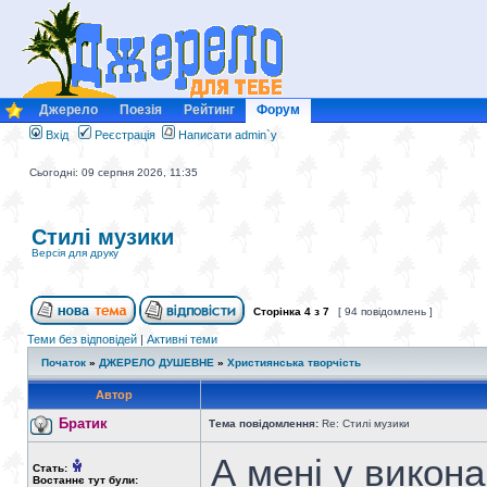
Джерело
Поезія
Рейтинг
Форум
Вхід
Реєстрація
Написати admin`у
Сьогодні: 09 серпня 2026, 11:35
Стилі музики
Версія для друку
Сторінка
4
з
7
[ 94 повідомлень ]
Теми без відповідей
|
Активні теми
Початок
»
ДЖЕРЕЛО ДУШЕВНЕ
»
Християнська творчість
Автор
Братик
Тема повідомлення:
Re: Стилі музики
А мені у викона
Стать:
Востаннє тут були: