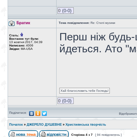
0
(0-0)
Братик
Тема повідомлення:
Re: Стилі музики
Перш ніж будь-
Стать:
Востаннє тут були:
13 жовтня 2017, 04:39
йдеться. Ато "
Написано:
4006
Звідки:
MA-USA
Хай благословить тебе Господь!
0
(0-0)
Поділитися:
Відображати
Початок
»
ДЖЕРЕЛО ДУШЕВНЕ
»
Християнська творчість
Сторінка
4
з
7
[ 94 повідомлень ]