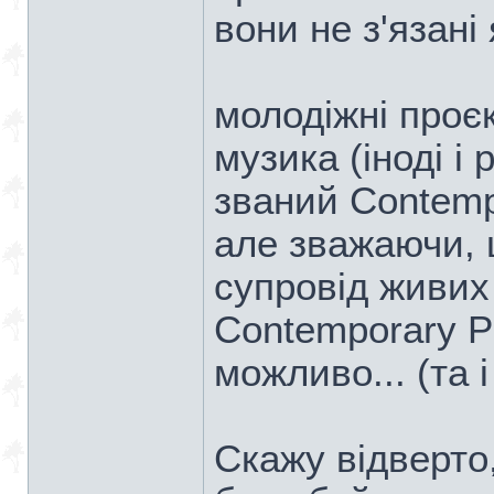
вони не з'язан
молодіжні проєк
музика (іноді і 
званий Contemp
але зважаючи, 
супровід живих 
Contemporary P
можливо... (та 
Скажу відверто,