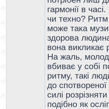
гармонії в часі
чи техно? Ритм
може така музи
здорова людина
вона викликає 
На жаль, молод
вбиває у собі по
ритму, такі лю
до спотвореної
силі розрізняти
подібно як осл