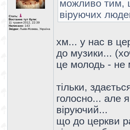
можливо тим, 
віруючих люде
Стать:
Востаннє тут були:
11 травня 2012, 22:39
Написано:
143
Звідки:
Львів-Жовква, Україна
хм... у нас в це
до музики... (х
це молодь - не
тільки, здаєтьс
голосно... але 
віруючий...
що до церкви ра