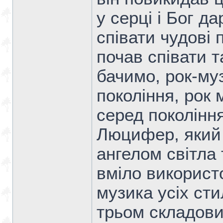
у серці і Бог 
співати чудові 
почав співати т
бачимо, рок-му
покоління, рок
серед покоління
Люцифер, який 
ангелом світла 
вміло використо
музика усіх сти
трьом складови