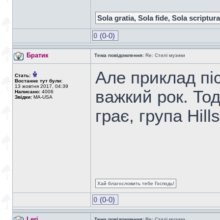
Sola gratia, Sola fide, Sola scriptura
0
(0-0)
Братик
Тема повідомлення:
Re: Стилі музики
Але приклад пісн
Стать:
Востаннє тут були:
13 жовтня 2017, 04:39
важкий рок. Тод
Написано:
4006
Звідки:
MA-USA
грає, група Hill
Хай благословить тебе Господь!
0
(0-0)
Leri
Тема повідомлення:
Re: Стилі музики