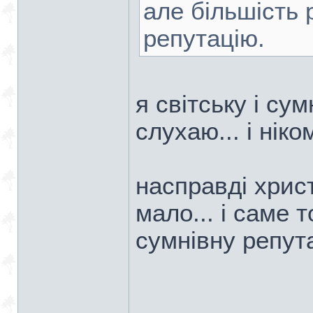
але більшість 
репутацію.
я світську і сум
слухаю... і ніко
насправді хрис
мало... і саме 
сумнівну репут