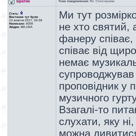
Братик
Тема повідомлення:
Re: Стилі музики
Ми тут розмірк
Стать:
Востаннє тут були:
13 жовтня 2017, 04:39
не хто святий, 
Написано:
4006
Звідки:
MA-USA
фанеру співає, 
співає від щиро
немає музикальн
супроводжував 
проповідник у п
музичного гурту
Взагалі-то пит
слухати, яку ні,
можна дивитися,