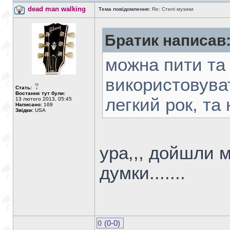
dead man walking
Тема повідомлення:
Re: Стилі музики
Братик написав
можна пити та
використовуват
Стать:
Востаннє тут були:
легкий рок, та 
13 лютого 2013, 05:45
Написано:
169
Звідки:
USA
ура,,, дойшли м
думки.......
0
(0-0)