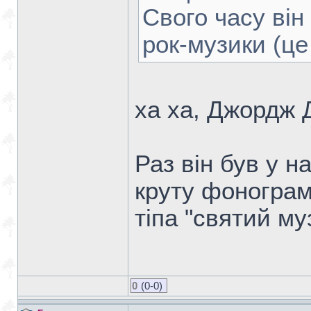
Свого часу ві
рок-музики (це
ха ха, Джордж 
Раз він був у на
круту фонограм
тіпа "святий му
0
(0-0)