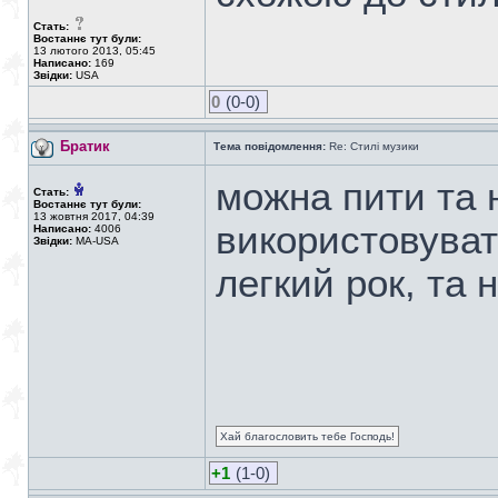
Стать:
Востаннє тут були:
13 лютого 2013, 05:45
Написано:
169
Звідки:
USA
0
(0-0)
Братик
Тема повідомлення:
Re: Стилі музики
можна пити та 
Стать:
Востаннє тут були:
13 жовтня 2017, 04:39
використовувати
Написано:
4006
Звідки:
MA-USA
легкий рок, та 
Хай благословить тебе Господь!
+1
(1-0)