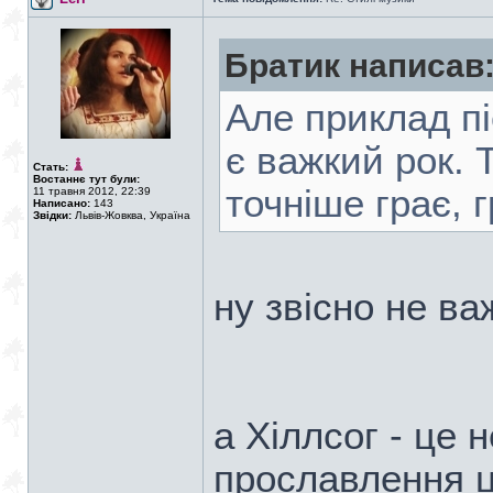
Братик написав
Але приклад піс
є важкий рок. Т
Стать:
Востаннє тут були:
точніше грає, г
11 травня 2012, 22:39
Написано:
143
Звідки:
Львів-Жовква, Україна
ну звісно не важ
а Хіллсог - це 
прославлення ц