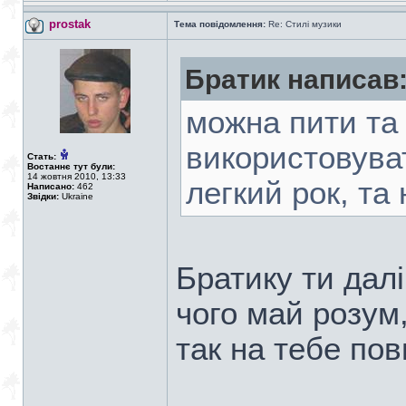
prostak
Тема повідомлення:
Re: Стилі музики
Братик написав
можна пити та
використовуват
Стать:
Востаннє тут були:
14 жовтня 2010, 13:33
легкий рок, та 
Написано:
462
Звідки:
Ukraine
Братику ти дал
чого май розум
так на тебе по