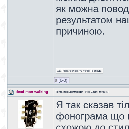
як можна повод
результатом на
причиною.
Хай благословить тебе Господь!
0
(0-0)
dead man walking
Тема повідомлення:
Re: Стилі музики
Я так сказав ті
фонограма що в
схожою до стилю