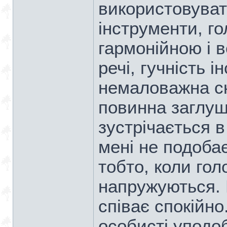
використовувати
інструменти, г
гармонійною і в
речі, гучність і
немаловажна ск
повинна заглуш
зустрічається в
мені не подобає
тобто, коли гол
напружуються. 
співає спокійно
особисті уподо