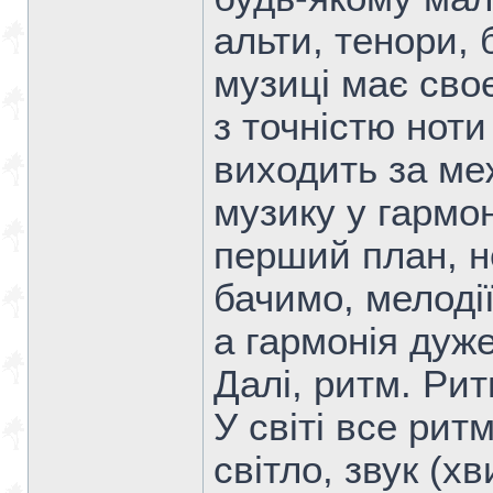
альти, тенори, 
музиці має сво
з точністю ноти
виходить за меж
музику у гармон
перший план, н
бачимо, мелоді
а гармонія дуж
Далі, ритм. Рит
У світі все рит
світло, звук (х