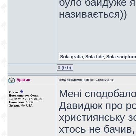
було байдуже я
називається))
Sola gratia, Sola fide, Sola scriptura
0
(0-0)
Братик
Тема повідомлення:
Re: Стилі музики
Мені сподобало
Стать:
Востаннє тут були:
13 жовтня 2017, 04:39
Давидюк про ро
Написано:
4006
Звідки:
MA-USA
християнську з
хтось не бачив,