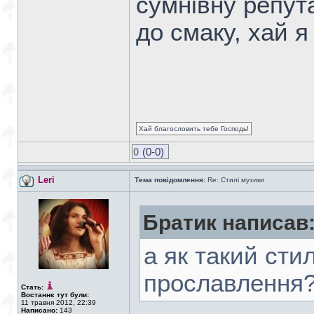
сумнівну репут
до смаку, хай я
Хай благословить тебе Господь!
0
(0-0)
Leri
Тема повідомлення:
Re: Стилі музики
Братик написав
а як такий сти
прославлення
Стать:
Востаннє тут були:
11 травня 2012, 22:39
Написано:
143