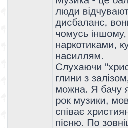
Музика - це бал
люди відчувают
дисбаланс, вон
чомусь іншому,
наркотиками, к
насиллям.
Слухаючи "хрис
глини з залізом
можна. Я бачу 
рок музики, мов 
співає христия
пісню. По зовн