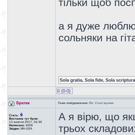
тільки щоб пос
а я дуже люблю
сольняки на гіта
Sola gratia, Sola fide, Sola scriptura
0
(0-0)
Братик
Тема повідомлення:
Re: Стилі музики
А я вірю, що я
Стать:
Востаннє тут були:
13 жовтня 2017, 04:39
трьох складови
Написано:
4006
Звідки:
MA-USA