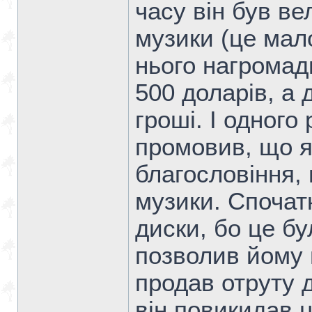
часу він був в
музики (це мало
нього нагромад
500 доларів, а 
гроші. І одного
промовив, що я
благословіння, 
музики. Спочат
диски, бо це бу
позволив йому 
продав отруту д
він повикидав ц