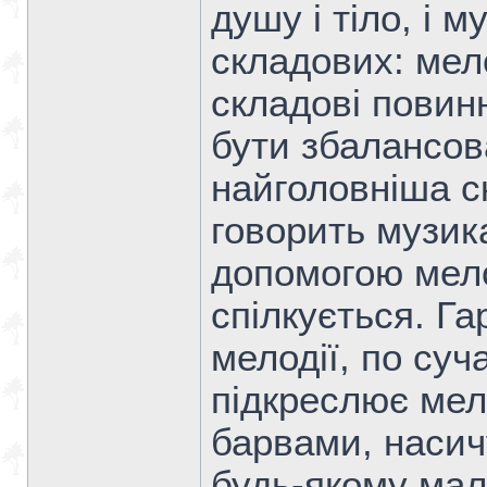
душу і тіло, і 
складових: мело
складові повин
бути збалансов
найголовніша с
говорить музик
допомогою мело
спілкується. Га
мелодії, по су
підкреслює мел
барвами, насичу
будь-якому малю