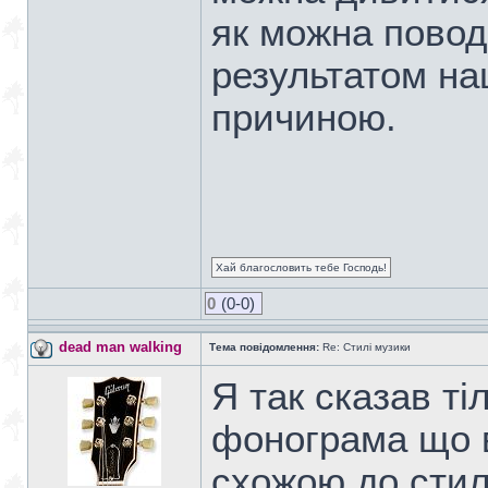
як можна повод
результатом на
причиною.
Хай благословить тебе Господь!
0
(0-0)
dead man walking
Тема повідомлення:
Re: Стилі музики
Я так сказав ті
фонограма що в
схожою до стилю