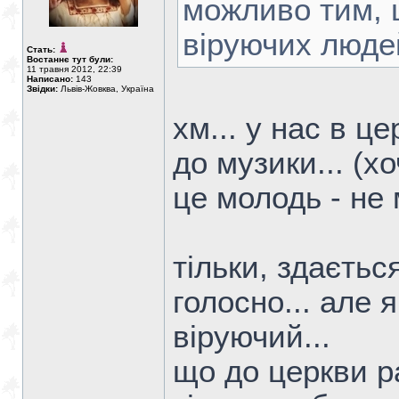
можливо тим, 
віруючих люде
Стать:
Востаннє тут були:
11 травня 2012, 22:39
Написано:
143
Звідки:
Львів-Жовква, Україна
хм... у нас в це
до музики... (х
це молодь - не
тільки, здаєтьс
голосно... але 
віруючий...
що до церкви ра