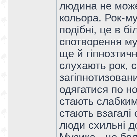
людина не може
кольора. Рок-му
подібні, це в б
спотворення му
ще й гіпнозтичн
слухають рок, 
загіпнотизован
одягатися по н
стають слабким
стають взагалі
люди схильні до