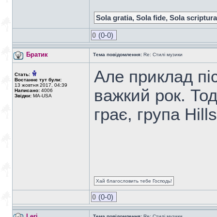
Sola gratia, Sola fide, Sola scriptura
0
(0-0)
Братик
Тема повідомлення:
Re: Стилі музики
Але приклад пісн
Стать:
Востаннє тут були:
13 жовтня 2017, 04:39
важкий рок. Тод
Написано:
4006
Звідки:
MA-USA
грає, група Hill
Хай благословить тебе Господь!
0
(0-0)
Leri
Тема повідомлення:
Re: Стилі музики