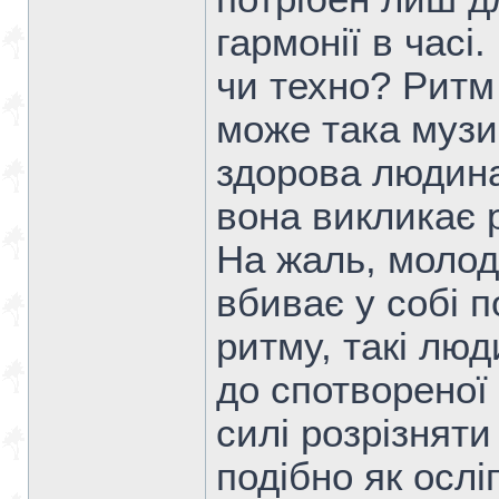
гармонії в часі
чи техно? Ритм
може така музи
здорова людина
вона викликає 
На жаль, молод
вбиває у собі по
ритму, такі лю
до спотвореної
силі розрізняти
подібно як осл