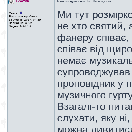
Братик
Тема повідомлення:
Re: Стилі музики
Ми тут розмірк
Стать:
Востаннє тут були:
13 жовтня 2017, 04:39
не хто святий, 
Написано:
4006
Звідки:
MA-USA
фанеру співає, 
співає від щиро
немає музикальн
супроводжував 
проповідник у п
музичного гурту
Взагалі-то пит
слухати, яку ні,
можна дивитися,