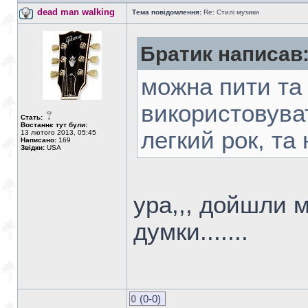
dead man walking
Тема повідомлення:
Re: Стилі музики
Братик написав
можна пити та
використовуват
Стать:
Востаннє тут були:
легкий рок, та 
13 лютого 2013, 05:45
Написано:
169
Звідки:
USA
ура,,, дойшли м
думки.......
0
(0-0)