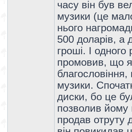
часу він був в
музики (це мало
нього нагромад
500 доларів, а 
гроші. І одного
промовив, що я
благословіння, 
музики. Спочат
диски, бо це бу
позволив йому 
продав отруту д
він повикидав ц