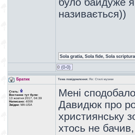
було байдуже я
називається))
Sola gratia, Sola fide, Sola scriptura
0
(0-0)
Братик
Тема повідомлення:
Re: Стилі музики
Мені сподобало
Стать:
Востаннє тут були:
13 жовтня 2017, 04:39
Давидюк про ро
Написано:
4006
Звідки:
MA-USA
християнську з
хтось не бачив,