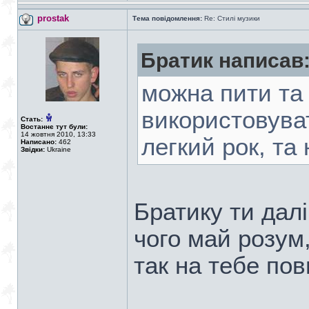
prostak
Тема повідомлення:
Re: Стилі музики
Братик написав
можна пити та
використовуват
Стать:
Востаннє тут були:
14 жовтня 2010, 13:33
легкий рок, та 
Написано:
462
Звідки:
Ukraine
Братику ти дал
чого май розум
так на тебе по