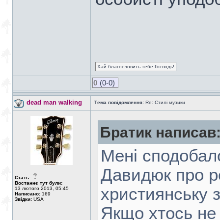
Хай благословить тебе Господь!
0
(0-0)
dead man walking
Тема повідомлення:
Re: Стилі музики
Братик написав
Мені сподобал
Давидюк про ро
Стать:
Востаннє тут були:
християнську з
13 лютого 2013, 05:45
Написано:
169
Звідки:
USA
Якщо хтось не 