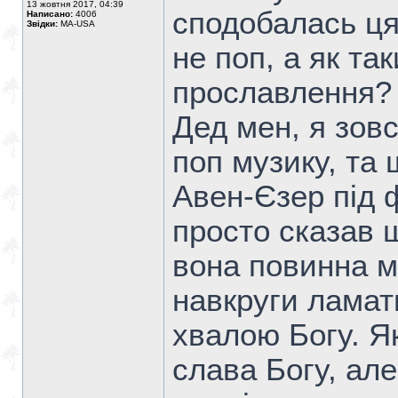
13 жовтня 2017, 04:39
сподобалась ця 
Написано:
4006
Звідки:
MA-USA
не поп, а як та
прославлення?
Дед мен, я зов
поп музику, та 
Авен-Єзер під 
просто сказав 
вона повинна м
навкруги ламат
хвалою Богу. Як
слава Богу, але