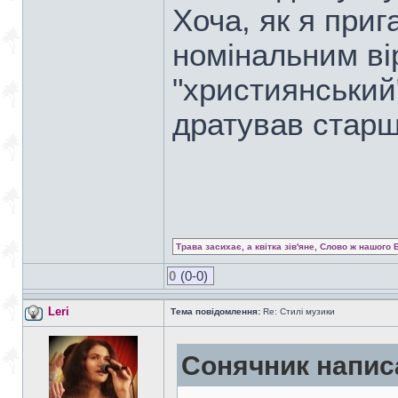
Хоча, як я приг
номінальним ві
"християнський
дратував стар
Трава засихає, а квітка зів'яне, Слово ж нашого 
0
(0-0)
Leri
Тема повідомлення:
Re: Стилі музики
Сонячник напис