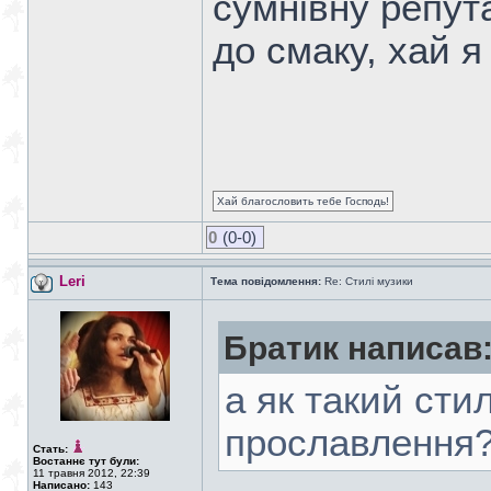
сумнівну репут
до смаку, хай я
Хай благословить тебе Господь!
0
(0-0)
Leri
Тема повідомлення:
Re: Стилі музики
Братик написав
а як такий сти
прославлення
Стать:
Востаннє тут були:
11 травня 2012, 22:39
Написано:
143