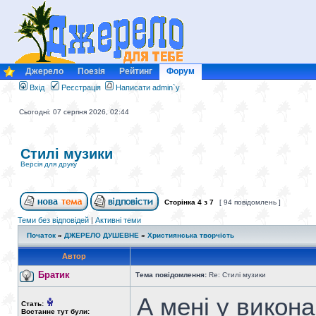
Джерело
Поезія
Рейтинг
Форум
Вхід
Реєстрація
Написати admin`у
Сьогодні: 07 серпня 2026, 02:44
Стилі музики
Версія для друку
Сторінка
4
з
7
[ 94 повідомлень ]
Теми без відповідей
|
Активні теми
Початок
»
ДЖЕРЕЛО ДУШЕВНЕ
»
Християнська творчість
Автор
Братик
Тема повідомлення:
Re: Стилі музики
А мені у викона
Стать:
Востаннє тут були: