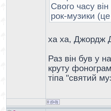
Свого часу ві
рок-музики (це
ха ха, Джордж 
Раз він був у на
круту фонограм
тіпа "святий му
0
(0-0)