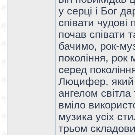
у серці і Бог 
співати чудові 
почав співати т
бачимо, рок-му
покоління, рок
серед покоління
Люцифер, який 
ангелом світла 
вміло використо
музика усіх сти
трьом складови