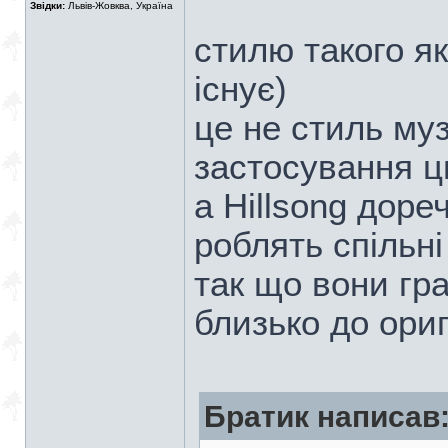
Звідки:
Львів-Жовква, Україна
стилю такого я
існує)
це не стиль му
застосування ц
а Hillsong дореч
роблять спільн
так що вони гр
близько до ори
Братик написав