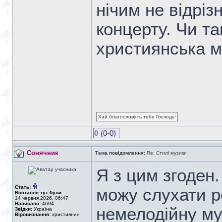
нічим не відріз
концерту. Чи т
християнська м
Хай благословить тебе Господь!
0
(0-0)
Сонячник
Тема повідомлення:
Re: Стилі музики
Я з цим згоден.
Стать:
можу слухати р
Востаннє тут були:
14 червня 2026, 06:47
Написано:
4694
немелодійну му
Звідки:
Україна
Віровизнання:
християнин