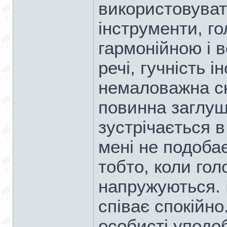
використовувати
інструменти, г
гармонійною і в
речі, гучність і
немаловажна ск
повинна заглуш
зустрічається в
мені не подобає
тобто, коли гол
напружуються. 
співає спокійно
особисті уподо