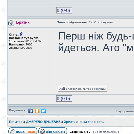
0
(0-0)
Братик
Тема повідомлення:
Re: Стилі музики
Перш ніж будь-
Стать:
Востаннє тут були:
13 жовтня 2017, 04:39
йдеться. Ато "
Написано:
4006
Звідки:
MA-USA
Хай благословить тебе Господь!
0
(0-0)
Поділитися:
Відображати
Початок
»
ДЖЕРЕЛО ДУШЕВНЕ
»
Християнська творчість
Сторінка
4
з
7
[ 94 повідомлень ]