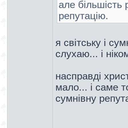
але більшість 
репутацію.
я світську і сум
слухаю... і ніко
насправді хрис
мало... і саме 
сумнівну репут