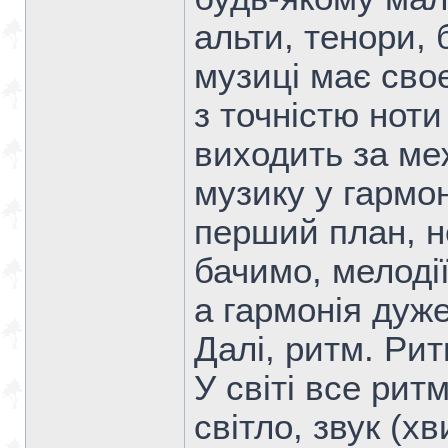
альти, тенори, 
музиці має сво
з точністю ноти
виходить за меж
музику у гармон
перший план, н
бачимо, мелоді
а гармонія дуж
Далі, ритм. Рит
У світі все рит
світло, звук (х