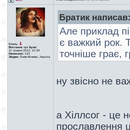
Братик написав
Але приклад піс
є важкий рок. Т
Стать:
Востаннє тут були:
точніше грає, г
11 травня 2012, 22:39
Написано:
143
Звідки:
Львів-Жовква, Україна
ну звісно не важ
а Хіллсог - це 
прославлення ц