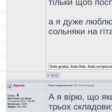
тільки щоб пос
а я дуже люблю
сольняки на гіта
Sola gratia, Sola fide, Sola scriptura
0
(0-0)
Братик
Тема повідомлення:
Re: Стилі музики
А я вірю, що я
Стать:
Востаннє тут були:
13 жовтня 2017, 04:39
трьох складови
Написано:
4006
Звідки:
MA-USA