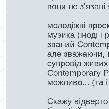
вони не з'язан
молодіжні проєк
музика (іноді і 
званий Contemp
але зважаючи, 
супровід живих 
Contemporary P
можливо... (та 
Скажу відверто,