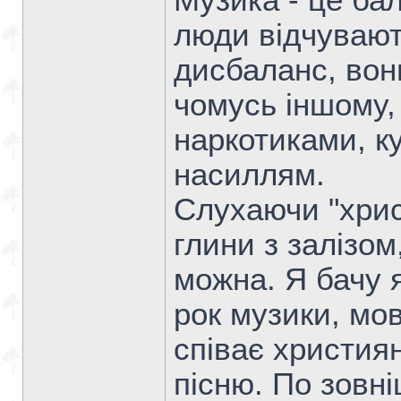
Музика - це бал
люди відчувают
дисбаланс, вон
чомусь іншому,
наркотиками, к
насиллям.
Слухаючи "хрис
глини з залізом
можна. Я бачу 
рок музики, мов 
співає христия
пісню. По зовн