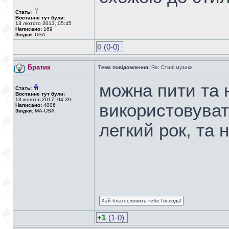
Стать:
Востаннє тут були:
13 лютого 2013, 05:45
Написано:
169
Звідки:
USA
0
(0-0)
Братик
Тема повідомлення:
Re: Стилі музики
можна пити та 
Стать:
Востаннє тут були:
13 жовтня 2017, 04:39
використовувати
Написано:
4006
Звідки:
MA-USA
легкий рок, та 
Хай благословить тебе Господь!
+1
(1-0)