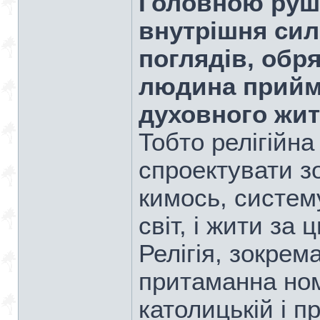
Головною руші
внутрішня сил
поглядів, обря
людина прийма
духовного жит
Тобто релігійн
спроектувати з
кимось, систему
світ, і жити за
Релігія, зокре
притаманна но
католицькій і п