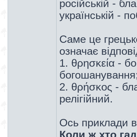
російській - бл
українській - п
Саме це грецьк
означає відпові
1. θρησκεία - б
богошанування
2. θρήσκος - б
релігійний.
Ось приклади в
Коли ж хто гад