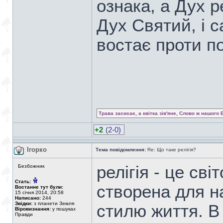
ознака, а Дух ре
Дух Святий, і 
востає проти п
Трава засихає, а квітка зів'яне, Слово ж нашого 
+2
(2-0)
Ігорко
Тема повідомлення:
Re: Що таке релігія?
релігія - це сві
Безбожник
Стать:
створена для н
Востаннє тут були:
15 січня 2014, 20:58
Написано:
244
Звідки:
з планети Земля
стилю життя. В
Віровизнання:
у пошуках
Правди