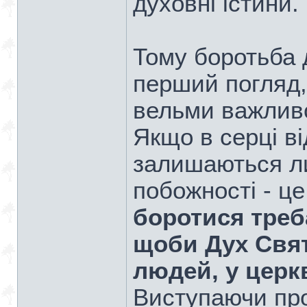
духовні істини.
Тому боротьба д
перший погляд, 
вельми важлив
Якщо в серці в
залишаються л
побожності - це
боротися треб
щоби Дух Свят
людей, у церкв
Виступаючи прот