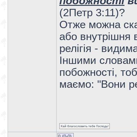
побожності
в
(2Петр 3:11)?
Отже можна сказ
або внутрішня 
релігія - видим
Іншими словами,
побожності, то
маємо: "Вони ре
Хай благословить тебе Господь!
0
(0-0)