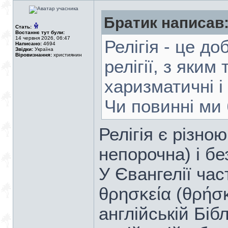
Братик написав
Стать:
Востаннє тут були:
14 червня 2026, 06:47
Релігія - це д
Написано:
4694
Звідки:
Україна
Віровизнання:
християнин
релігії, з яким
харизматичні і
Чи повинні ми 
Релігія є різною
непорочна) і бе
У Євангелії ча
θρησκεία (θρήσ
англійській Біблі