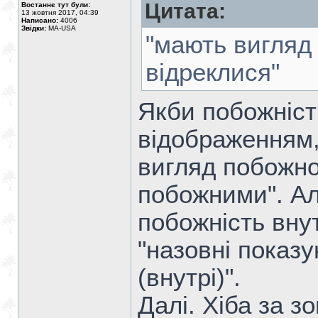
Цитата:
Востаннє тут були:
13 жовтня 2017, 04:39
Написано:
4006
Звідки:
MA-USA
"мають вигляд 
відреклися"
Якби побожніст
відображенням,
вигляд побожнос
побожними". Ал
побожність вну
"назовні показу
(внутрі)".
Далі. Хіба за з