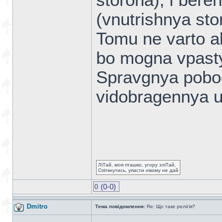
storona), i bere
(vnutrishnya sto
Tomu ne varto ak
bo mogna vpasty
Spravgnya pobo
vidobragennya u 
ЛіТай, моя пташко, угору зліТай,
Спіткнутись, упасти нікому не дай
0
(0-0)
Dmitro
Тема повідомлення:
Re: Що таке релігія?