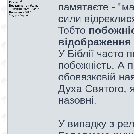
Стать:
памятаєте - "м
Востаннє тут були:
10 квітня 2026, 23:36
Написано:
907
сили відреклися
Звідки:
Україна
Тобто
побожніс
відображення 
У Біблії часто
побожність. А 
обовязковій на
Духа Святого, 
назовні.
У випадку з рел