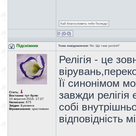
Хай благословить тебе Господь!
0
(0-0)
Підсніжник
Тема повідомлення:
Re: Що таке релігія?
Релігія - це зо
вірувань,переко
Її синонімом м
завжди релігія 
Стать:
Востаннє тут були:
10 вересня 2016, 17:27
Написано:
875
собі внутрішнь
Звідки:
Буковина
Віровизнання:
християнин
відповідність м