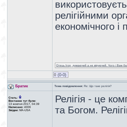
використовуєть
релігійними ор
економічного і 
Отець Ігор, думаючий а не віруючий. Чого і Вам ба
0
(0-0)
Братик
Тема повідомлення:
Re: Що таке релігія?
Релігія - це к
Стать:
Востаннє тут були:
13 жовтня 2017, 04:39
та Богом. Реліг
Написано:
4006
Звідки:
MA-USA