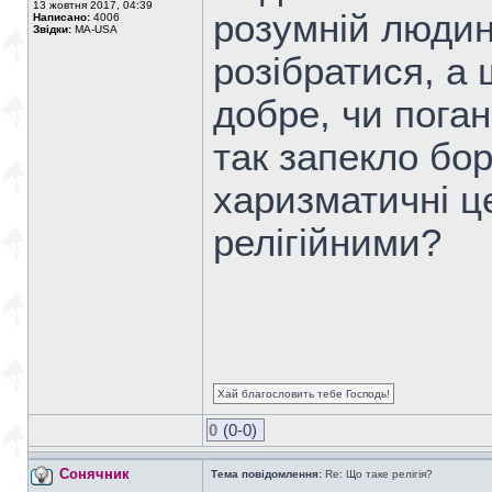
13 жовтня 2017, 04:39
розумній людині
Написано:
4006
Звідки:
MA-USA
розібратися, а щ
добре, чи поган
так запекло бор
харизматичні ц
релігійними?
Хай благословить тебе Господь!
0
(0-0)
Сонячник
Тема повідомлення:
Re: Що таке релігія?