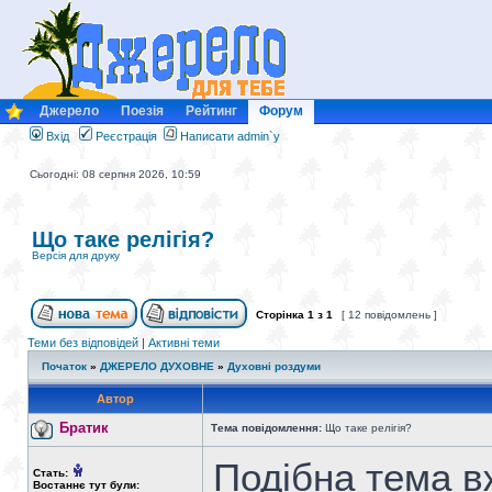
Джерело
Поезія
Рейтинг
Форум
Вхід
Реєстрація
Написати admin`у
Сьогодні: 08 серпня 2026, 10:59
Що таке релігія?
Версія для друку
Сторінка
1
з
1
[ 12 повідомлень ]
Теми без відповідей
|
Активні теми
Початок
»
ДЖЕРЕЛО ДУХОВНЕ
»
Духовні роздуми
Автор
Братик
Тема повідомлення:
Що таке релігія?
Подібна тема вж
Стать:
Востаннє тут були: