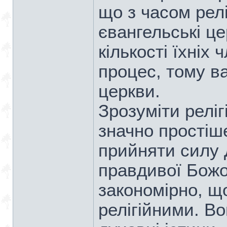
що з часом релі
євангельські ц
кількості їхніх 
процес, тому в
церкви.
Зрозуміти реліг
значно простіше
прийняти силу 
правдивої Божо
закономірно, щ
релігійними. В