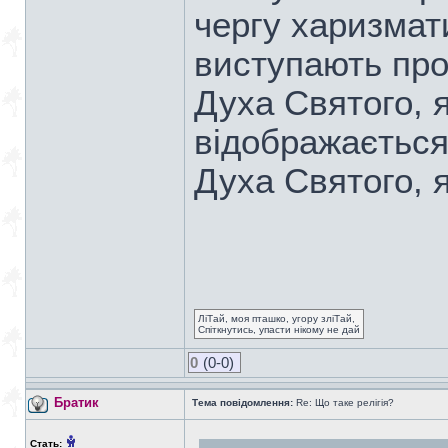
чергу харизмат
виступають про
Духа Святого, 
відображається
Духа Святого, я
ЛіТай, моя пташко, угору зліТай,
Спіткнутись, упасти нікому не дай
0
(0-0)
Братик
Тема повідомлення:
Re: Що таке релігія?
Стать: