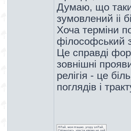
Думаю, що таки
зумовлений ii б
Хоча термiни по
фiлософський з
Це справдi фор
зовнiшнi прояв
релiгiя - це бi
поглядiв i трак
ЛіТай, моя пташко, угору зліТай,
Спіткнутись, упасти нікому не дай