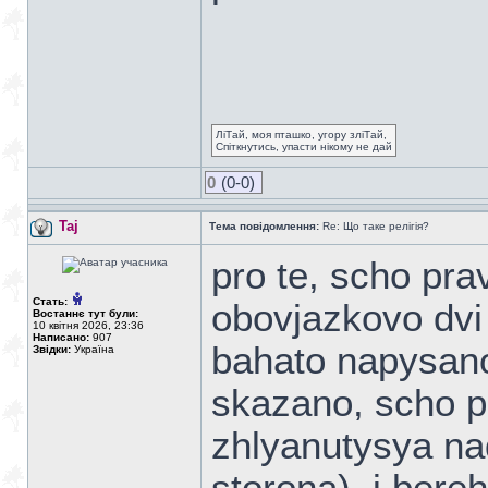
ЛіТай, моя пташко, угору зліТай,
Спіткнутись, упасти нікому не дай
0
(0-0)
Taj
Тема повідомлення:
Re: Що таке релігія?
pro te, scho pr
Стать:
obovjazkovo dvi 
Востаннє тут були:
10 квітня 2026, 23:36
Написано:
907
bahato napysano
Звідки:
Україна
skazano, scho p
zhlyanutysya na