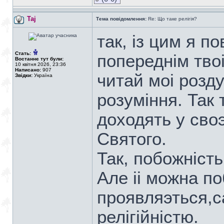
Taj
Тема повідомлення:
Re: Що таке релігія?
так, iз цим я по
Стать:
попереднiм тво
Востаннє тут були:
10 квітня 2026, 23:36
Написано:
907
читай моi розд
Звідки:
Україна
розумiння. Так 
доходять у сво
Святого.
Так, побожнiсть
Але ii можна по
проявляэться,са
релiгiйнiстю.