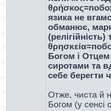
θρήσκος=побож
язика не вгамо
обманює, мар
(релігійність)
θρησκεία=побо
Богом і Отцем
сиротами та в
себе берегти ч
Отже, чиста й н
Богом (у сенсі 