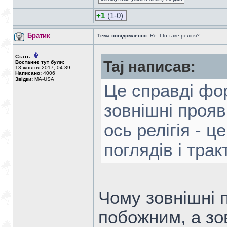
+1
(1-0)
Братик
Тема повідомлення:
Re: Що таке релігія?
Стать:
Taj написав:
Востаннє тут були:
13 жовтня 2017, 04:39
Написано:
4006
Звідки:
MA-USA
Це справдi фор
зовнiшнi прояв
ось релiгiя - 
поглядiв i тра
Чому зовнішні 
побожним, а зов