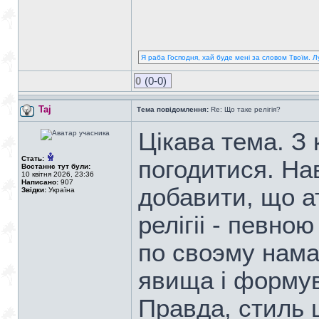
Я раба Господня, хай буде мені за словом Твоїм. Л
0
(0-0)
Taj
Тема повідомлення:
Re: Що таке релігія?
Цiкава тема. З
Стать:
погодитися. Нав
Востаннє тут були:
10 квітня 2026, 23:36
Написано:
907
добавити, що а
Звідки:
Україна
релiгii - певно
по своэму нама
явища i формув
Правда, стиль 