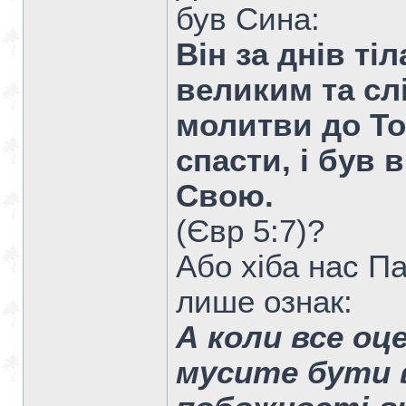
був Сина:
Він за днів ті
великим та сл
молитви до Тог
спасти, і був
Свою.
(Євр 5:7)?
Або хіба нас П
лише ознак:
А коли все оц
мусите бути 