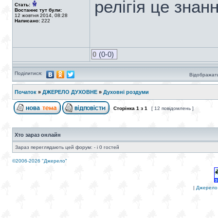
релігія це знанн
Стать:
Востаннє тут були:
12 жовтня 2014, 08:28
Написано:
222
0
(0-0)
Поділитися:
Відображати
Початок
»
ДЖЕРЕЛО ДУХОВНЕ
»
Духовні роздуми
Сторінка
1
з
1
[ 12 повідомлень ]
Хто зараз онлайн
Зараз переглядають цей форум: - і 0 гостей
©2006-2026 "Джерело"
|
Джерело