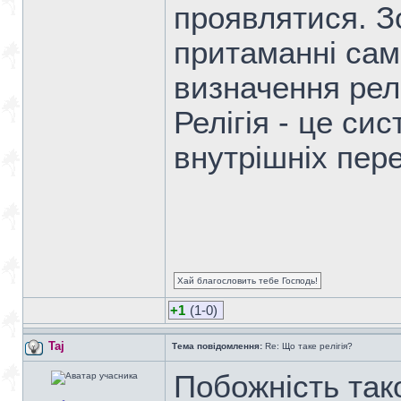
проявлятися. З
притаманні саме
визначення релі
Релігія - це си
внутрішніх пере
Хай благословить тебе Господь!
+1
(1-0)
Taj
Тема повідомлення:
Re: Що таке релігія?
Побожність так