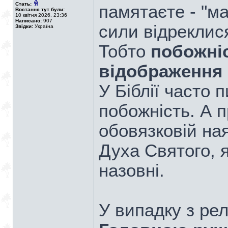
Стать:
памятаєте - "м
Востаннє тут були:
10 квітня 2026, 23:36
Написано:
907
сили відреклися
Звідки:
Україна
Тобто
побожніс
відображення 
У Біблії часто
побожність. А 
обовязковій на
Духа Святого, 
назовні.
У випадку з рел