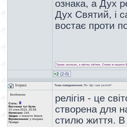
ознака, а Дух ре
Дух Святий, і 
востає проти п
Трава засихає, а квітка зів'яне, Слово ж нашого 
+2
(2-0)
Ігорко
Тема повідомлення:
Re: Що таке релігія?
релігія - це сві
Безбожник
Стать:
створена для н
Востаннє тут були:
15 січня 2014, 20:58
Написано:
244
Звідки:
з планети Земля
стилю життя. В
Віровизнання:
у пошуках
Правди