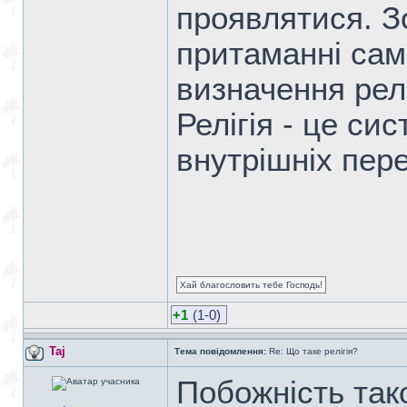
проявлятися. З
притаманні саме
визначення релі
Релігія - це си
внутрішніх пере
Хай благословить тебе Господь!
+1
(1-0)
Taj
Тема повідомлення:
Re: Що таке релігія?
Побожність так