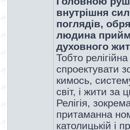
Головною руші
внутрішня сил
поглядів, обря
людина прийма
духовного жит
Тобто релігійн
спроектувати з
кимось, систему
світ, і жити за
Релігія, зокре
притаманна но
католицькій і п