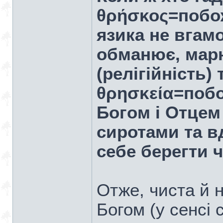
θρήσκος=побож
язика не вгамо
обманює, мар
(релігійність)
θρησκεία=побо
Богом і Отцем
сиротами та в
себе берегти ч
Отже, чиста й н
Богом (у сенсі 