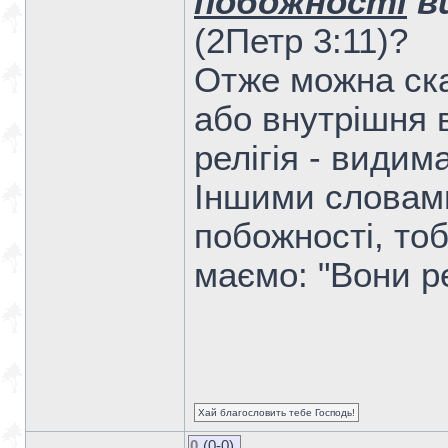
побожності
в
(2Петр 3:11)?
Отже можна сказ
або внутрішня 
релігія - видим
Іншими словами,
побожності, то
маємо: "Вони ре
Хай благословить тебе Господь!
0
(0-0)