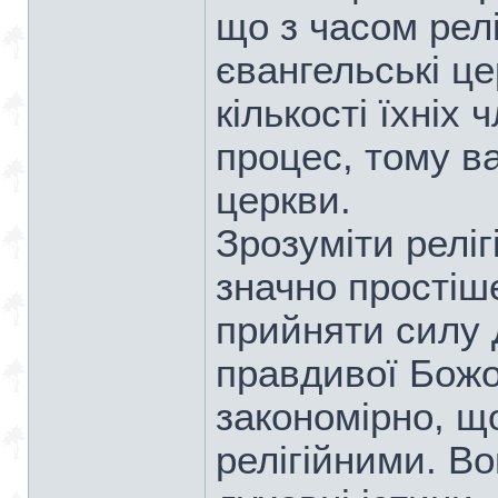
що з часом релі
євангельські ц
кількості їхніх 
процес, тому в
церкви.
Зрозуміти реліг
значно простіше
прийняти силу 
правдивої Божо
закономірно, щ
релігійними. В