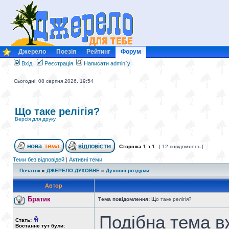
Джерело
Поезія
Рейтинг
Форум
Вхід
Реєстрація
Написати admin`у
Сьогодні: 08 серпня 2026, 19:54
Що таке релігія?
Версія для друку
Сторінка
1
з
1
[ 12 повідомлень ]
Теми без відповідей
|
Активні теми
Початок
»
ДЖЕРЕЛО ДУХОВНЕ
»
Духовні роздуми
Автор
Братик
Тема повідомлення:
Що таке релігія?
Подібна тема вж
Стать:
Востаннє тут були: