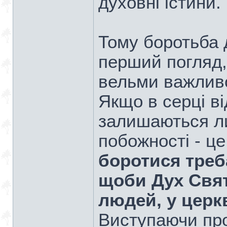
духовні істини.
Тому боротьба д
перший погляд, 
вельми важлив
Якщо в серці в
залишаються л
побожності - це
боротися треб
щоби Дух Свят
людей, у церкв
Виступаючи прот