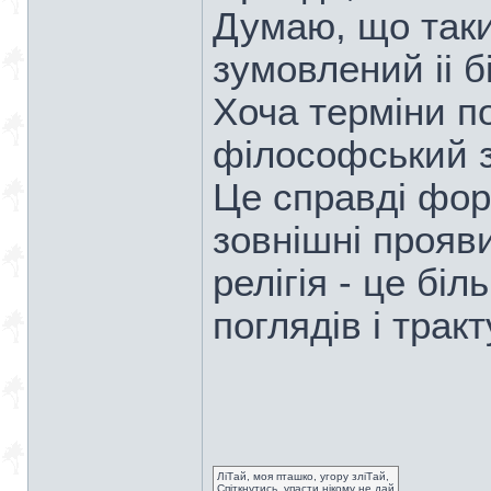
Думаю, що таки
зумовлений ii б
Хоча термiни по
фiлософський з
Це справдi фор
зовнiшнi прояв
релiгiя - це бi
поглядiв i трак
ЛіТай, моя пташко, угору зліТай,
Спіткнутись, упасти нікому не дай