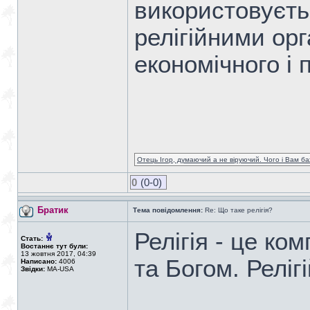
використовуєть
релігійними ор
економічного і 
Отець Ігор, думаючий а не віруючий. Чого і Вам ба
0
(0-0)
Братик
Тема повідомлення:
Re: Що таке релігія?
Релігія - це к
Стать:
Востаннє тут були:
13 жовтня 2017, 04:39
та Богом. Реліг
Написано:
4006
Звідки:
MA-USA