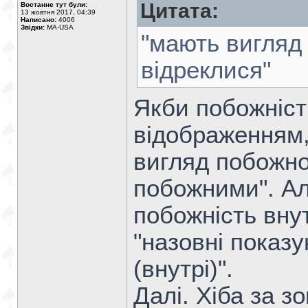
Цитата:
Востаннє тут були:
13 жовтня 2017, 04:39
Написано:
4006
Звідки:
MA-USA
"мають вигляд 
відреклися"
Якби побожніст
відображенням,
вигляд побожнос
побожними". Ал
побожність вну
"назовні показу
(внутрі)".
Далі. Хіба за з