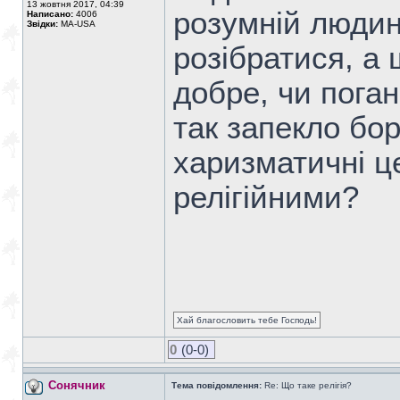
13 жовтня 2017, 04:39
розумній людині
Написано:
4006
Звідки:
MA-USA
розібратися, а щ
добре, чи поган
так запекло бор
харизматичні ц
релігійними?
Хай благословить тебе Господь!
0
(0-0)
Сонячник
Тема повідомлення:
Re: Що таке релігія?