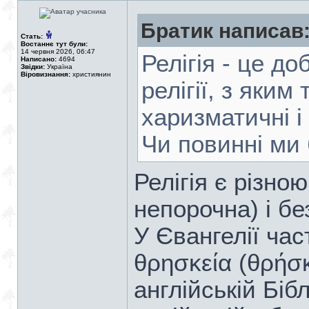
Братик написав
Стать:
Востаннє тут були:
14 червня 2026, 06:47
Релігія - це д
Написано:
4694
Звідки:
Україна
Віровизнання:
християнин
релігії, з яким
харизматичні і
Чи повинні ми 
Релігія є різною
непорочна) і бе
У Євангелії ча
θρησκεία (θρήσ
англійській Біблі