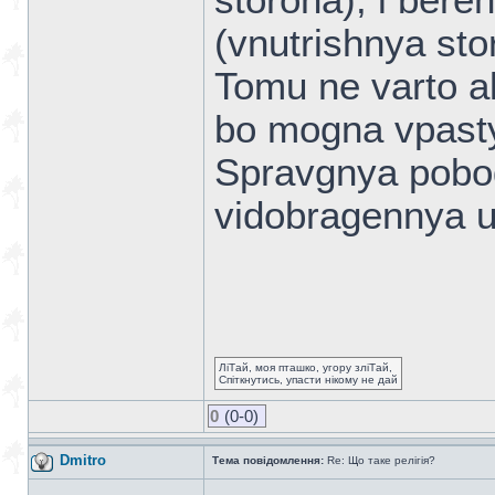
storona), i bere
(vnutrishnya sto
Tomu ne varto ak
bo mogna vpasty
Spravgnya pobo
vidobragennya u 
ЛіТай, моя пташко, угору зліТай,
Спіткнутись, упасти нікому не дай
0
(0-0)
Dmitro
Тема повідомлення:
Re: Що таке релігія?