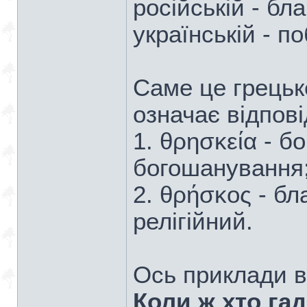
російській - бл
українській - п
Саме це грецьк
означає відпові
1. θρησκεία - б
богошанування
2. θρήσκος - б
релігійний.
Ось приклади в
Коли ж хто гад