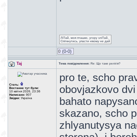
ЛіТай, моя пташко, угору зліТай,
Спіткнутись, упасти нікому не дай
0
(0-0)
Taj
Тема повідомлення:
Re: Що таке релігія?
pro te, scho pr
Стать:
obovjazkovo dvi 
Востаннє тут були:
10 квітня 2026, 23:36
Написано:
907
bahato napysano
Звідки:
Україна
skazano, scho p
zhlyanutysya na