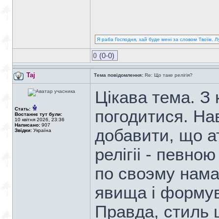
Я раба Господня, хай буде мені за словом Твоїм. Л
0
(0-0)
Taj
Тема повідомлення:
Re: Що таке релігія?
Цiкава тема. З
Стать:
погодитися. Нав
Востаннє тут були:
10 квітня 2026, 23:36
Написано:
907
добавити, що а
Звідки:
Україна
релiгii - певно
по своэму нама
явища i формув
Правда, стиль 