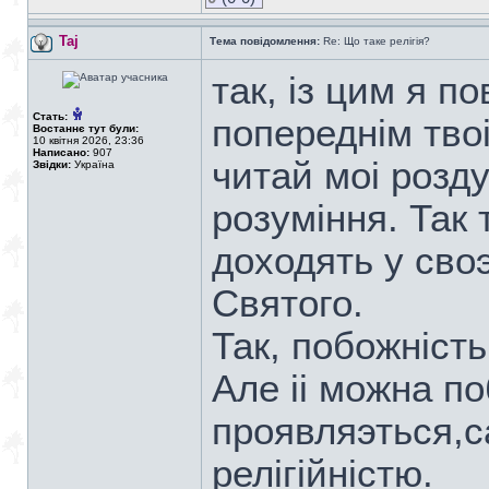
Taj
Тема повідомлення:
Re: Що таке релігія?
так, iз цим я по
Стать:
попереднiм тво
Востаннє тут були:
10 квітня 2026, 23:36
Написано:
907
читай моi розд
Звідки:
Україна
розумiння. Так 
доходять у сво
Святого.
Так, побожнiсть
Але ii можна по
проявляэться,са
релiгiйнiстю.