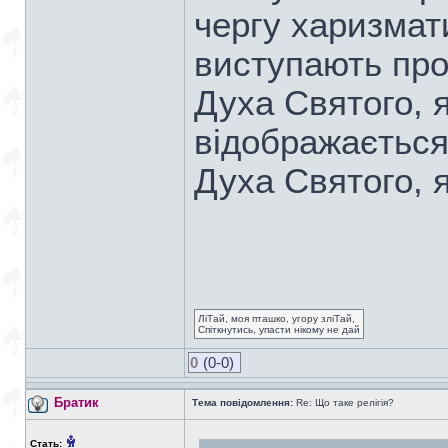
чергу харизмат
виступають про
Духа Святого, 
відображається
Духа Святого, я
ЛіТай, моя пташко, угору зліТай,
Спіткнутись, упасти нікому не дай
0
(0-0)
Братик
Тема повідомлення:
Re: Що таке релігія?
Стать: