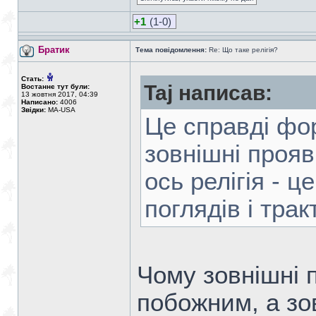
+1
(1-0)
Братик
Тема повідомлення:
Re: Що таке релігія?
Стать:
Taj написав:
Востаннє тут були:
13 жовтня 2017, 04:39
Написано:
4006
Звідки:
MA-USA
Це справдi фор
зовнiшнi прояв
ось релiгiя - 
поглядiв i тра
Чому зовнішні 
побожним, а зов