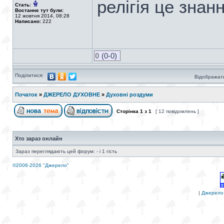
релігія це знанн
Стать:
Востаннє тут були:
12 жовтня 2014, 08:28
Написано:
222
0
(0-0)
Поділитися:
Відображати
Початок
»
ДЖЕРЕЛО ДУХОВНЕ
»
Духовні роздуми
Сторінка
1
з
1
[ 12 повідомлень ]
Хто зараз онлайн
Зараз переглядають цей форум: - і 1 гість
©2006-2026 "Джерело"
|
Джерело