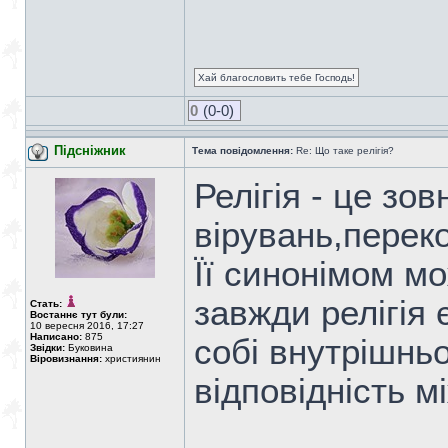
Хай благословить тебе Господь!
0
(0-0)
Підсніжник
Тема повідомлення:
Re: Що таке релігія?
Релігія - це зо
вірувань,переко
Її синонімом м
завжди релігія 
Стать:
Востаннє тут були:
10 вересня 2016, 17:27
Написано:
875
собі внутрішнь
Звідки:
Буковина
Віровизнання:
християнин
відповідність м