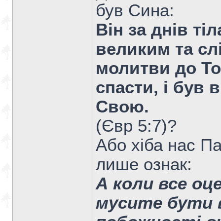
був Сина:
Він за днів ті
великим та сл
молитви до Тог
спасти, і був
Свою.
(Євр 5:7)?
Або хіба нас П
лише ознак:
А коли все оц
мусите бути 