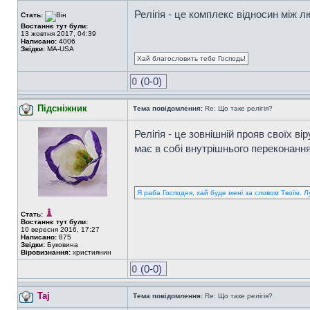
Релігія - це комплекс відносин між л
Стать:
Востаннє тут були:
13 жовтня 2017, 04:39
Написано:
4006
Звідки:
MA-USA
Хай благословить тебе Господь!
0
(0-0)
Підсніжник
Тема повідомлення:
Re: Що таке релігія?
Релігія - це зовнішній прояв своїх в
має в собі внутрішнього переконання
Я раба Господня, хай буде мені за словом Твоїм. Л
Стать:
Востаннє тут були:
10 вересня 2016, 17:27
Написано:
875
Звідки:
Буковина
Віровизнання:
християнин
0
(0-0)
Taj
Тема повідомлення:
Re: Що таке релігія?