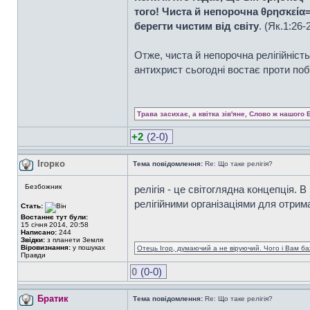
того! Чиста й непорочна θρησκεία=
берегти чистим від світу
. (Як.1:26-
Отже, чиста й непорочна релігійність
антихрист сьогодні востає проти по
Трава засихає, а квітка зів'яне, Слово ж нашого 
+2
(2-0)
Ігорко
Тема повідомлення:
Re: Що таке релігія?
Безбожник
релігія - це світоглядна концепція.
релігійними організаціями для отрима
Стать:
Востаннє тут були:
15 січня 2014, 20:58
Написано:
244
Звідки:
з планети Земля
Віровизнання:
у пошуках
Отець Ігор, думаючий а не віруючий. Чого і Вам ба
Правди
0
(0-0)
Братик
Тема повідомлення:
Re: Що таке релігія?