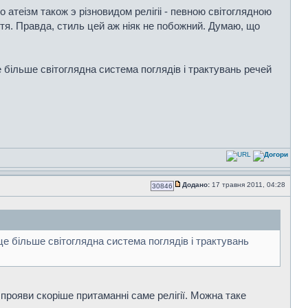
 атеiзм також э рiзновидом релiгii - певною свiтоглядною
тя. Правда, стиль цей аж нiяк не побожний. Думаю, що
е бiльше свiтоглядна система поглядiв i трактувань речей
Додано:
17 травня 2011, 04:28
30846
 це бiльше свiтоглядна система поглядiв i трактувань
прояви скоріше притаманні саме релігії. Можна таке