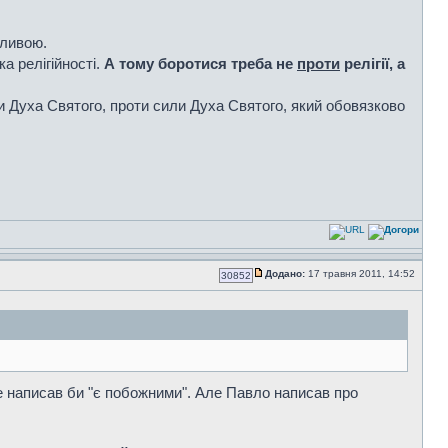
жливою.
а релігійності.
А тому боротися треба не
проти
релігії, а
и Духа Святого, проти сили Духа Святого, який обовязково
Додано:
17 травня 2011, 14:52
30852
е написав би "є побожними". Але Павло написав про