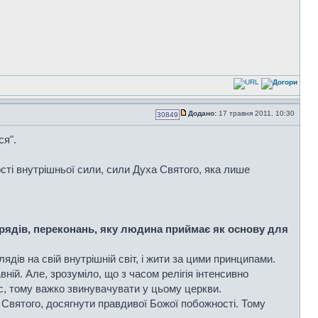
Додано:
17 травня 2011, 10:30
30849
ся".
сті внутрішньої сили, сили Духа Святого, яка лише
брядів, переконань, яку людина приймає як основу для
дів на свій внутрішній світ, і жити за цими принципами.
ій. Але, зрозуміло, що з часом релігія інтенсивно
цес, тому важко звинувачувати у цьому церкви.
а Святого, досягнути правдивої Божої побожності. Тому