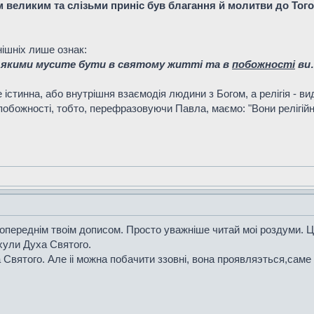
ям великим та слізьми приніс був благання й молитви до Того,
нішніх лише ознак:
о якими мусите бути в святому житті та в
побожності
ви
 істинна, або внутрішня взаємодія людини з Богом, а релігія - ви
 побожності, тобто, перефразовуючи Павла, маємо: "Вони релігійні
i з попереднiм твоiм дописом. Просто уважнiше читай моi роздуми.
хули Духа Святого.
 Святого. Але ii можна побачити ззовнi, вона проявляэться,саме т