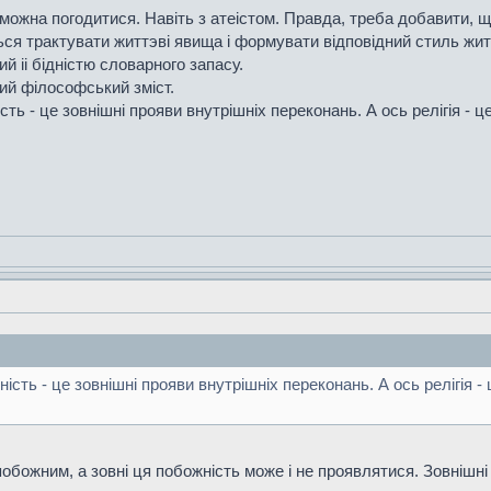
ожна погодитися. Навiть з атеiстом. Правда, треба добавити, що
ься трактувати життэвi явища i формувати вiдповiдний стиль жит
й ii бiднiстю словарного запасу.
ний фiлософський змiст.
ть - це зовнiшнi прояви внутрiшнiх переконань. А ось релiгiя - ц
сть - це зовнiшнi прояви внутрiшнiх переконань. А ось релiгiя -
божним, а зовні ця побожність може і не проявлятися. Зовнішні 