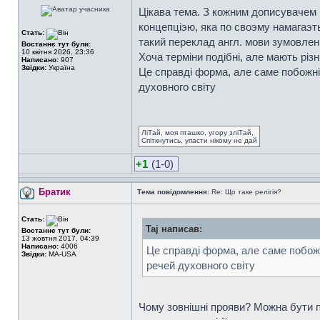
Цiкава тема. З кожним дописувачем м
концепцiэю, яка по своэму намагаэт
Стать:
такий переклад англ. мови зумовлени
Востаннє тут були:
10 квітня 2026, 23:36
Хоча термiни подiбнi, але мають рiз
Написано:
907
Звідки:
Україна
Це справдi форма, але саме побожнiс
духовного свiту
ЛіТай, моя пташко, угору зліТай,
Спіткнутись, упасти нікому не дай
+1
(1-0)
Братик
Тема повідомлення:
Re: Що таке релігія?
Стать:
Taj написав:
Востаннє тут були:
13 жовтня 2017, 04:39
Написано:
4006
Це справдi форма, але саме побожнi
Звідки:
MA-USA
речей духовного свiту
Чому зовнішні прояви? Можна бути по