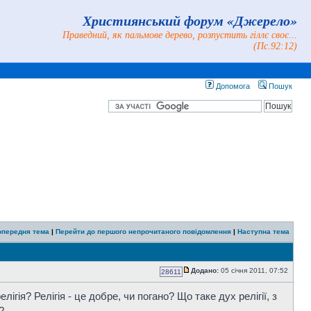
Християнський форум «Джерело»
Праведний, як пальмове дерево, розпустить гіллє своє...
(Пс.92:12)
Допомога
Пошук
опередня тема
|
Перейти до першого непрочитаного повідомлення
|
Наступна тема
Додано:
05 січня 2011, 07:52
28611
ігія? Релігія - це добре, чи погано? Що таке дух релігії, з
?