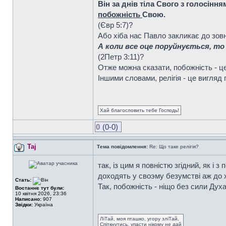
Він за днів тіла Свого з голосінн
побожність
Свою.
(Євр 5:7)?
Або хіба нас Павло закликає до зов
А коли все оце поруйнується, т
(2Петр 3:11)?
Отже можна сказати, побожність - це
Іншими словами, релігія - це вигляд
Хай благословить тебе Господь!
0
(0-0)
Taj
Тема повідомлення:
Re: Що таке релігія?
так, iз цим я повнiстю згiдний, як 
доходять у своэму безумствi аж до 
Стать:
Так, побожнiсть - нiщо без сили Духа
Востаннє тут були:
10 квітня 2026, 23:36
Написано:
907
Звідки:
Україна
ЛіТай, моя пташко, угору зліТай,
Спіткнутись, упасти нікому не дай