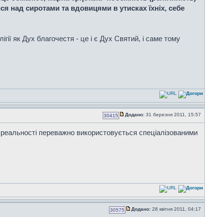
ся над сиротами та вдовицями в утисках їхніх, себе
ігії як Дух благочестя - це і є Дух Святий, і саме тому
Додано:
31 березня 2011, 15:57
30415
 В реальності переважно використовується спеціалізованими
Додано:
28 квітня 2011, 04:17
30575