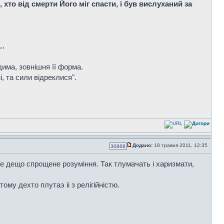
 хто від смерти Його міг спасти, і був вислуханий за
…
дима, зовнішня її форма.
, та сили відреклися".
Додано:
18 травня 2011, 12:35
30868
 Це дещо спрощене розумiння. Так тлумачать i харизмати,
ому дехто плутаэ ii з релiгiйнiстю.