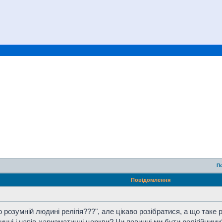
П
Повідомлення
розумній людині релігія???", але цікаво розібратися, а що таке рел
чні і напів-харизматичні церкви? Чи повинні ми бути релігійними