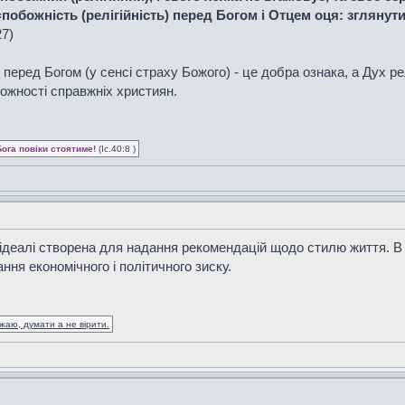
побожність (релігійність) перед Богом і Отцем оця: зглянути
27)
 перед Богом (у сенсі страху Божого) - це добра ознака, а Дух рел
божності справжніх християн.
Бога повіки стоятиме!
(Іс.40:8 )
 В ідеалі створена для надання рекомендацій щодо стилю життя.
ння економічного і політичного зиску.
жаю, думати а не вірити.