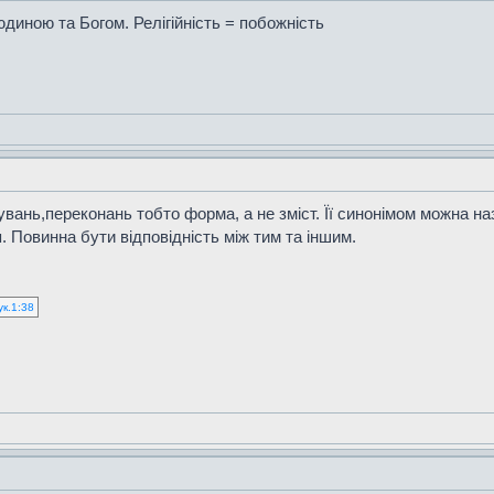
юдиною та Богом. Релігійність = побожність
ірувань,переконань тобто форма, а не зміст. Її синонімом можна н
. Повинна бути відповідність між тим та іншим.
ук.1:38