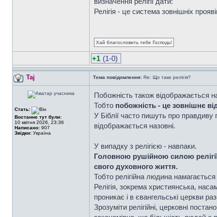
визначення релігії дати:
Релігія - це система зовнішніх прояв
Хай благословить тебе Господь!
+1
(1-0)
Taj
Тема повідомлення:
Re: Що таке релігія?
Побожність також відображається наз
Тобто
побожність - це зовнішнє в
Стать:
У Біблії часто пишуть про правдиву 
Востаннє тут були:
10 квітня 2026, 23:36
відображається назовні.
Написано:
907
Звідки:
Україна
У випадку з релігією - навпаки.
Головною рушійною силою релігії 
свого духовного життя.
Тобто релігійна людина намагається 
Релігія, зокрема християнська, наса
проникає і в євангельські церкви раз
Зрозуміти релігійні, церковні поста