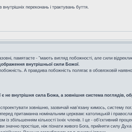
ів внутрішніх переконань і трактувань буття.
овні, памятаєте - "мають вигляд побожності, але сили відрекли
ідображення внутрішньої сили Божої
.
побожність. А правдива побожність полягає в обовязковій наявно
є не внутрішня сила Божа, а зовнішня система поглядів, о
спроектувати зовнішню, зазвичай нав'язану кимось, систему погля
мперед притаманна номінальним церквам: католицькій і православн
ом із збільшенням кількості їхніх членів. І це - об'єктивний про
нови значно простіше, ніж пізнати живого Бога, прийняти силу Дух