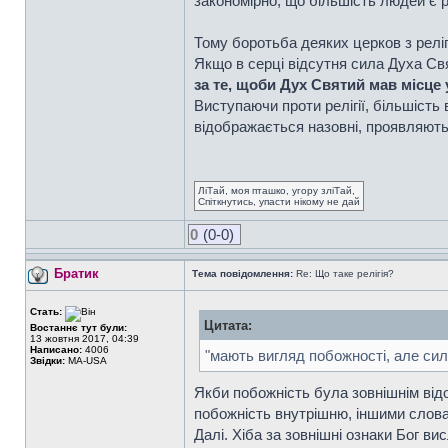
закономірно, що більшість людей є р
Тому боротьба деяких церков з реліг
Якщо в серці відсутня сила Духа Свя
за те, щоби Дух Святий мав місце 
Виступаючи проти релігії, більшіст
відображається назовні, проявляють
ЛіТай, моя пташко, угору зліТай,
Спіткнутись, упасти нікому не дай
0
(0-0)
Братик
Тема повідомлення:
Re: Що таке релігія?
Стать:
Цитата:
Востаннє тут були:
13 жовтня 2017, 04:39
Написано:
4006
"мають вигляд побожності, але сил
Звідки:
MA-USA
Якби побожність була зовнішнім від
побожність внутрішню, іншими словам
Далі. Хіба за зовнішні ознаки Бог ви