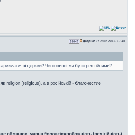
Додано:
06 січня 2011, 10:48
28647
в-харизматичні церкви? Чи повинні ми бути релігійними?
religion (religious), а в російській - благочестие
ерце обманює, марна θρησκεία=побожність (релігійність)