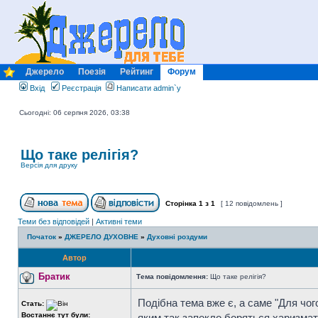
Джерело
Поезія
Рейтинг
Форум
Вхід
Реєстрація
Написати admin`у
Сьогодні: 06 серпня 2026, 03:38
Що таке релігія?
Версія для друку
Сторінка
1
з
1
[ 12 повідомлень ]
Теми без відповідей
|
Активні теми
Початок
»
ДЖЕРЕЛО ДУХОВНЕ
»
Духовні роздуми
Автор
Братик
Тема повідомлення:
Що таке релігія?
Подібна тема вже є, а саме "Для чого 
Стать:
Востаннє тут були:
яким так запекло боряться харизмати