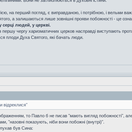
елігійними. Вони не заглиблюються в духовні істини.
ією, на перший погляд, є виправданою, і потрібною, і вельми ва
того, а залишаються лише зовнішні прояви побожності - це ознак
у серці людей, у церкві.
ь в першу чергу харизматичних церков насправді виступають прот
ся плоди Духа Святого, які бачать люди.
и відреклися"
ображенням, то Павло б не писав "мають вигляд побожності", ал
и, "назовні показують, ніби вони побожні (внутрі)".
слухав був Сина: