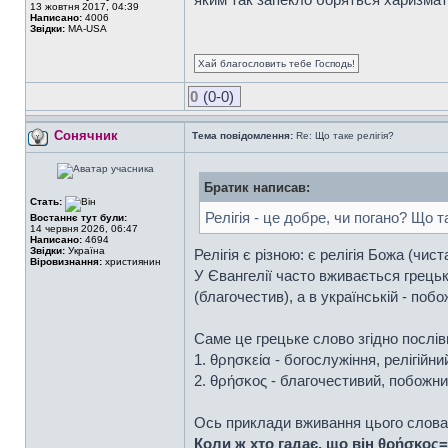
13 жовтня 2017, 04:39
Написано:
4006
Звідки:
MA-USA
Хай благословить тебе Господь!
0
(0-0)
Сонячник
Тема повідомлення:
Re: Що таке релігія?
Братик написав:
Стать:
Релігія - це добре, чи погано? Що т
Востаннє тут були:
14 червня 2026, 06:47
Написано:
4694
Звідки:
Україна
Релігія є різною: є релігія Божа (чис
Віровизнання:
християнин
У Євангелії часто вживається грецьке 
(благочестив), а в українській - поб
Саме це грецьке слово згідно послів
1. θρησκεία - богослужіння, релігійн
2. θρήσκος - благочестивий, побожний
Ось приклади вживання цього слова
Коли ж хто гадає, що він θρήσκος=