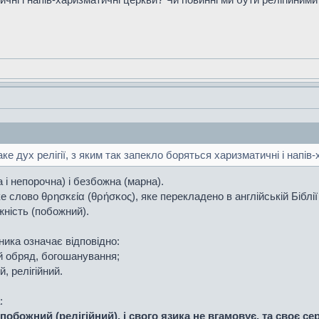
аке дух релігії, з яким так запекло боряться харизматичні і напі
та і непорочна) і безбожна (марна).
слово θρησκεία (θρήσκος), яке перекладено в англійській Біблії як 
ожність (побожний).
ника означає відповідно:
ий обряд, богошанування;
, релігійний.
:
побожний (релігійний), і свого язика не вгамовує, та своє с