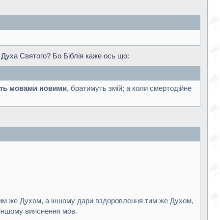
и Духа Святого? Бо Біблія каже ось що:
ть мовами новими
, братимуть змій; а коли смертодійне
тим же Духом, а іншому дари вздоровлення тим же Духом,
 іншому вияснення мов.