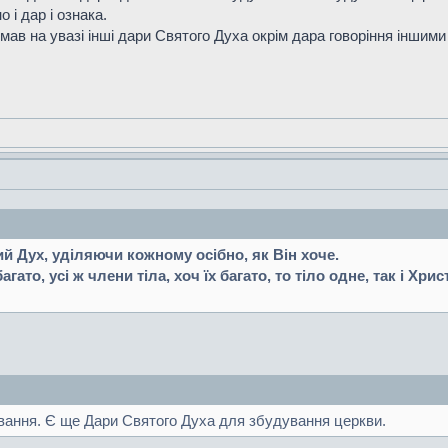
 і дар і ознака.
мав на увазі інші дари Святого Духа окрім дара говоріння іншим
ий Дух, уділяючи кожному осібно, як Він хоче.
гато, усі ж члени тіла, хоч їх багато, то тіло одне, так і Хрис
ування. Є ще Дари Святого Духа для збудування церкви.