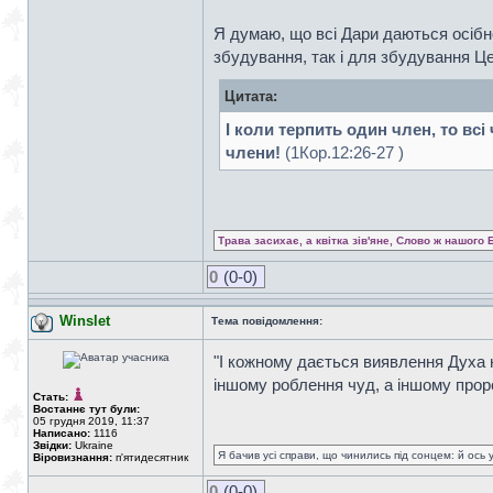
Я думаю, що всі Дари даються осібно
збудування, так і для збудування Ц
Цитата:
І коли терпить один член, то всі
члени!
(1Кор.12:26-27 )
Трава засихає, а квітка зів'яне, Слово ж нашого 
0
(0-0)
Winslet
Тема повідомлення:
"І кожному дається виявлення Духа на
іншому роблення чуд, а іншому прор
Стать:
Востаннє тут були:
05 грудня 2019, 11:37
Написано:
1116
Звідки:
Ukraine
Я бачив усі справи, що чинились під сонцем: й ось 
Віровизнання:
п'ятидесятник
0
(0-0)