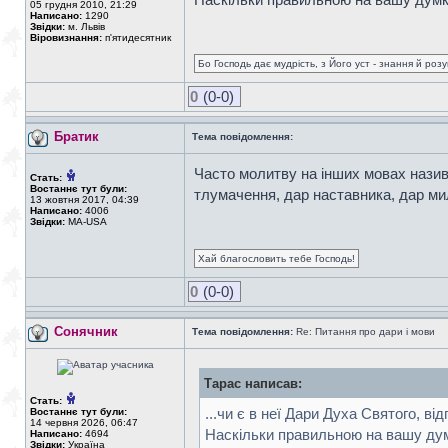
05 грудня 2010, 21:29
Написано:
1290
Звідки:
м. Львів
Віровизнання:
п'ятидесятник
Бо Господь дає мудрість, з Його уст - знання й роз
0
(0-0)
Братик
Тема повідомлення:
Часто молитву на інших мовах назива
Стать:
Востаннє тут були:
тлумачення, дар наставника, дар мил
13 жовтня 2017, 04:39
Написано:
4006
Звідки:
MA-USA
Хай благословить тебе Господь!
0
(0-0)
Сонячник
Тема повідомлення:
Re: Питання про дари і мови
Тарас написав:
Стать:
...чи є в неї Дари Духа Святого, ві
Востаннє тут були:
14 червня 2026, 06:47
Наскільки правильною на вашу дум
Написано:
4694
Звідки:
Україна