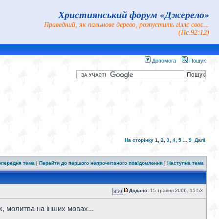
Християнський форум «Джерело»
Праведний, як пальмове дерево, розпустить гіллє своє...
(Пс.92:12)
Допомога
Пошук
На сторінку
1
,
2
,
3
,
4
,
5
...
9
Далі
опередня тема
|
Перейти до першого непрочитаного повідомлення
|
Наступна тема
Додано:
15 травня 2006, 15:53
859
к, молитва на інших мовах...