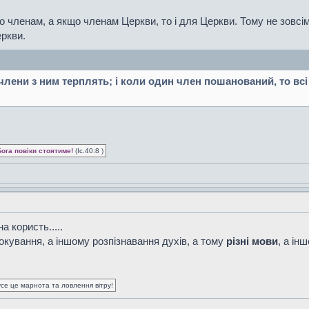
 членам, а якщо членам Церкви, то і для Церкви. Тому не зовсім
еркви.
 члени з ним терплять; і коли один член пошанований, то всі 
Бога повіки стоятиме!
(Іс.40:8 )
 користь.....
окування, а іншому розпізнавання духів, а тому
різні мови
, а ін
усе це марнота та ловлення вітру!