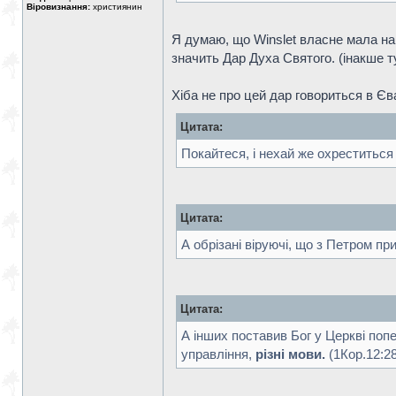
Віровизнання:
християнин
Я думаю, що Winslet власне мала на 
значить Дар Духа Святого. (інакше т
Хіба не про цей дар говориться в Єва
Цитата:
Покайтеся, і нехай же охреститься 
Цитата:
А обрізані віруючі, що з Петром п
Цитата:
А інших поставив Бог у Церкві поп
управління,
різні мови.
(1Кор.12:28