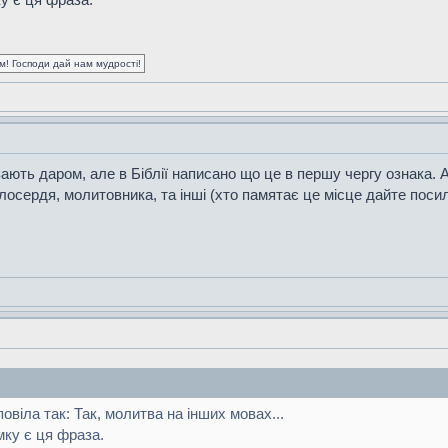
ум! Господи дай нам мудрості!
ють даром, але в Біблії написано що це в першу чергу ознака. А д
осердя, молитовника, та інші (хто памятає це місце дайте поси
дповіла так: Так, молитва на інших мовах...
ку є ця фраза.