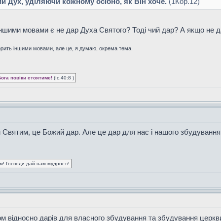
ий Дух, уділяючи кожному осібно, як Він хоче.
(1Кор.12)
іншими мовами є не дар Духа Святого? Тоді чий дар? А якщо не д
рить іншими мовами, але це, я думаю, окрема тема.
Бога повіки стоятиме!
(Іс.40:8 )
Святим, це Божий дар. Але це дар для нас і нашого збудування
ум! Господи дай нам мудрості!
м відносно дарів для власного збудування та збудування церкв