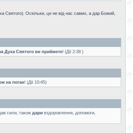
а Святого). Оскільки, це не від нас самих, а дар Божий,
ра Духа Святого ви приймете
! (Дії 2:38 )
ож на поган
! (Дії 10:45)
дав сили, також
дари
вздоровлення, допомоги,