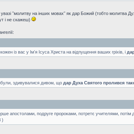
увазі "молитву на інших мовах" як дар Божий (тобто молитва Дух
ут і не скажеш)
нгелії:
кожен із вас у Ім'я Ісуса Христа на відпущення ваших гріхів, і
да
рибули, здивувалися дивом, що
дар Духа Святого пролився так
ерше апостолами, подруге пророками, потретє учителями, потім 
 )