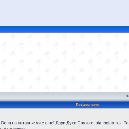
П
Повідомлення
она на питання: чи є в неї Дари Духа Святого, відповіла так: Та
у є ця фраза.