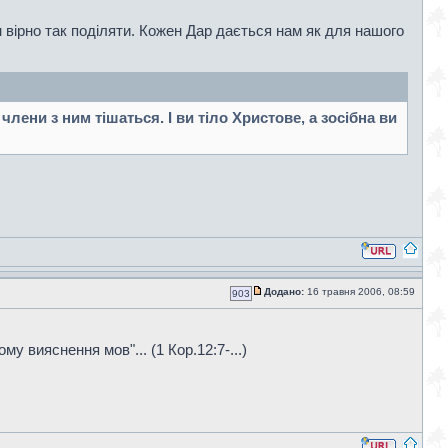
 вірно так поділяти. Кожен Дар дається нам як для нашого
члени з ним тішаться. І ви тіло Христове, а зосібна ви
Додано:
16 травня 2006, 08:59
903
шому вияснення мов"... (1 Кор.12:7-...)