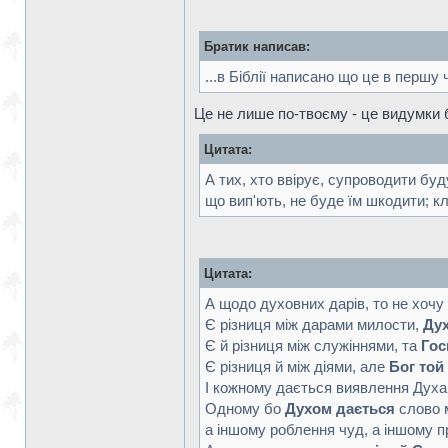
Братик написав:
...в Біблії написано що це в першу ч
Це не лише по-твоєму - це видумки б
Цитата:
А тих, хто ввірує, супроводити буд
що вип'ють, не буде їм шкодити; кл
Цитата:
А щодо духовних дарів, то не хочу я
Є різниця між дарами милости,
Дух
Є й різниця між служіннями, та
Гос
Є різниця й між діями, але
Бог той
І кожному дається виявлення Духа 
Одному бо
Духом дається
слово 
а іншому роблення чуд, а іншому п