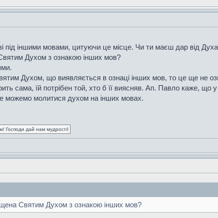
і під іншими мовами, цитуючи це місце. Чи ти маєш дар від Дух
 Святим Духом з ознакою інших мов?
ями.
им Духом, що виявляється в ознаці інших мов, то це ще не озн
ить сама, їй потрібен той, хто б її виясняв. Ап. Павло каже, що у 
не можемо молитися духом на інших мовах.
ум! Господи дай нам мудрості!
хрещена Святим Духом з ознакою інших мов?