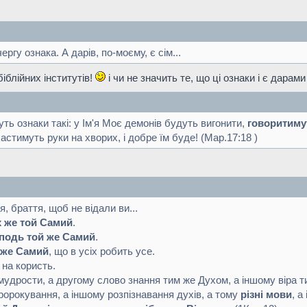
ергу ознака. А дарів, по-моєму, є сім...
іблійних інститутів!
і чи не значить те, що ці ознаки і є дарам
уть ознаки такі: у Ім'я Моє демонів будуть вигонити,
говоритиму
астимуть руки на хворих, і добре їм буде! (Мар.17:18 )
, браття, щоб не відали ви...
 же той Самий
.
подь той же Самий
.
 же Самий
, що в усіх робить усе.
на користь.
мудрости, а другому слово знання тим же Духом, а іншому віра 
ророкування, а іншому розпізнавання духів, а тому
різні мови
, а