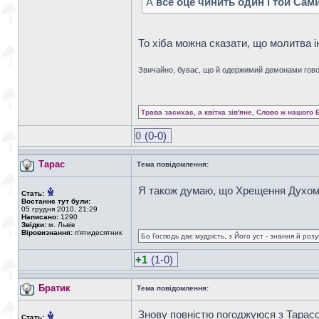
А
все оце чинить один і той Сам
То хіба можна сказати, що молитва 
Звичайно, буває, що й одержимий демонами гово
Трава засихає, а квітка зів'яне, Слово ж нашого 
0
(0-0)
Тарас
Тема повідомлення:
Я також думаю, що Хрещення Духом 
Стать:
Востаннє тут були:
05 грудня 2010, 21:29
Написано:
1290
Звідки:
м. Львів
Віровизнання:
п'ятидесятник
Бо Господь дає мудрість, з Його уст - знання й роз
+1
(1-0)
Братик
Тема повідомлення:
Знову повністю погоджуюся з Тарасо
Стать: