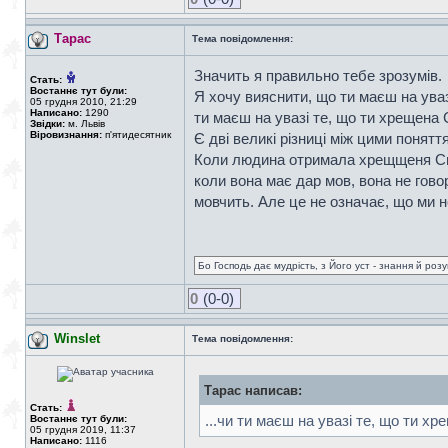
Тарас
Тема повідомлення:
Значить я правильно тебе зрозумів.
Стать:
Востаннє тут були:
Я хочу вияснити, що ти маєш на уваз
05 грудня 2010, 21:29
Написано:
1290
ти маєш на увазі те, що ти хрещена
Звідки:
м. Львів
Віровизнання:
п'ятидесятник
Є дві великі різниці між цими понятт
Коли людина отримала хрещщеня Свят
коли вона має дар мов, вона не говор
мовчить. Але це не означає, що ми 
Бо Господь дає мудрість, з Його уст - знання й роз
0
(0-0)
Winslet
Тема повідомлення:
Тарас написав:
Стать:
...чи ти маєш на увазі те, що ти 
Востаннє тут були:
05 грудня 2019, 11:37
Написано:
1116