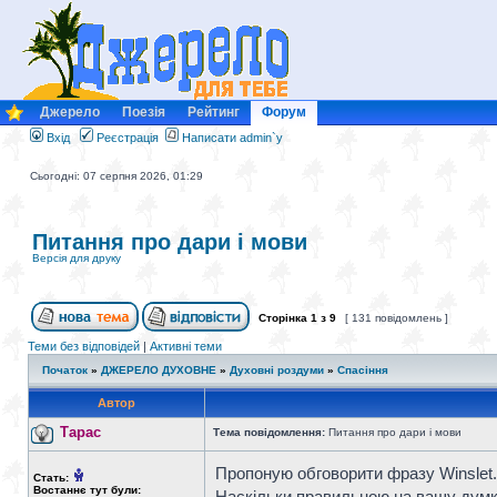
Джерело
Поезія
Рейтинг
Форум
Вхід
Реєстрація
Написати admin`у
Сьогодні: 07 серпня 2026, 01:29
Питання про дари і мови
Версія для друку
Сторінка
1
з
9
[ 131 повідомлень ]
Теми без відповідей
|
Активні теми
Початок
»
ДЖЕРЕЛО ДУХОВНЕ
»
Духовні роздуми
»
Спасіння
Автор
Тарас
Тема повідомлення:
Питання про дари і мови
Пропоную обговорити фразу Winslet. В
Стать:
Востаннє тут були:
Наскільки правильною на вашу думк