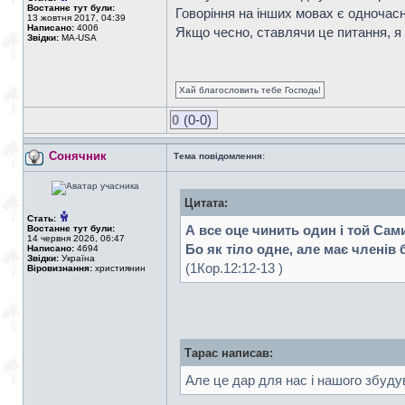
Востаннє тут були:
Говоріння на інших мовах є одночасно
13 жовтня 2017, 04:39
Написано:
4006
Якщо чесно, ставлячи це питання, я 
Звідки:
MA-USA
Хай благословить тебе Господь!
0
(0-0)
Сонячник
Тема повідомлення:
Цитата:
Стать:
А все оце чинить один і той Сам
Востаннє тут були:
14 червня 2026, 06:47
Бо як тіло одне, але має членів ба
Написано:
4694
Звідки:
Україна
(1Кор.12:12-13 )
Віровизнання:
християнин
Тарас написав:
Але це дар для нас і нашого збуд