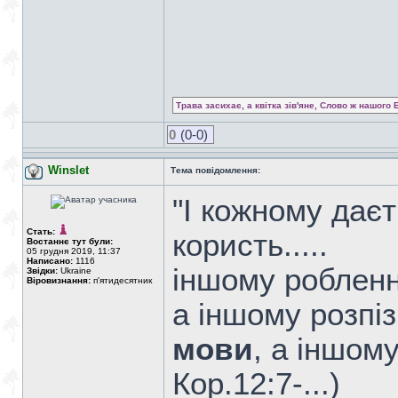
Трава засихає, а квітка зів'яне, Слово ж нашого 
0
(0-0)
Winslet
Тема повідомлення:
"І кожному дає
Стать:
користь.....
Востаннє тут були:
05 грудня 2019, 11:37
Написано:
1116
іншому робленн
Звідки:
Ukraine
Віровизнання:
п'ятидесятник
а іншому розпі
мови
, а іншому
Кор.12:7-...)