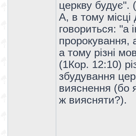
церкву будує". (
А, в тому місці
говориться: "а
пророкування, 
а тому різні мо
(1Кор. 12:10) р
збудування цер
вияснення (бо 
ж виясняти?).