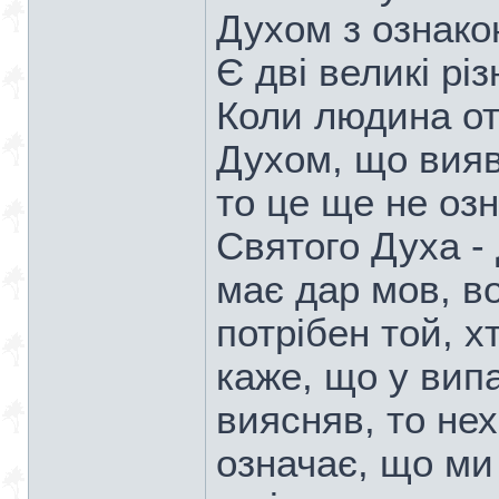
Духом з ознако
Є дві великі рі
Коли людина о
Духом, що вияв
то це ще не оз
Святого Духа - 
має дар мов, во
потрібен той, х
каже, що у випа
виясняв, то не
означає, що м