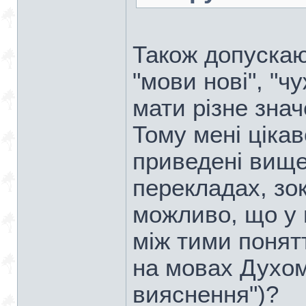
Також допускаю,
"мови нові", "
мати різне зна
Тому мені цікав
приведені вище 
перекладах, зо
можливо, що у 
між тими понят
на мовах Духом"
вияснення")?