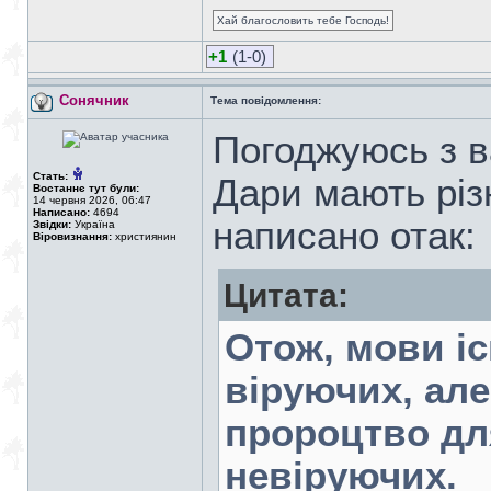
Хай благословить тебе Господь!
+1
(1-0)
Сонячник
Тема повідомлення:
Погоджуюсь з ва
Стать:
Дари мають різ
Востаннє тут були:
14 червня 2026, 06:47
Написано:
4694
написано отак:
Звідки:
Україна
Віровизнання:
християнин
Цитата:
Отож, мови іс
віруючих, але
пророцтво для
невіруючих.