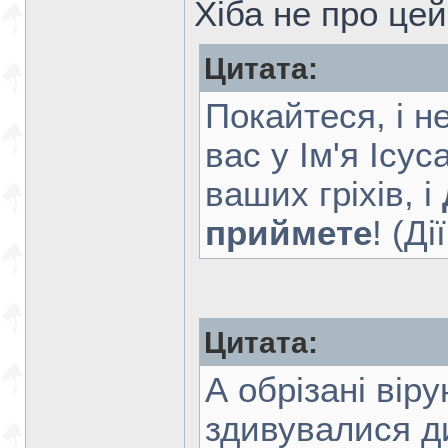
Хіба не про цей
Цитата:
Покайтеся, і н
вас у Ім'я Ісу
ваших гріхів, і
приймете
! (Ді
Цитата:
А обрізані вір
здивувалися 