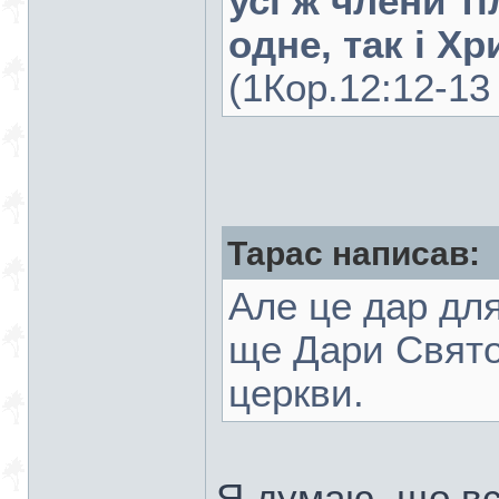
усі ж члени ті
одне, так і Хр
(1Кор.12:12-13 
Тарас написав:
Але це дар для
ще Дари Свято
церкви.
Я думаю, що вс