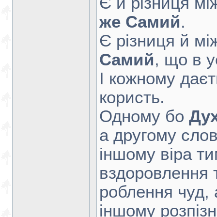
Є й різниця мі
же Самий
.
Є різниця й мі
Самий
, що в у
І кожному дає
користь.
Одному бо
Ду
а другому сло
іншому віра т
вздоровлення 
роблення чуд, 
іншому розпізн