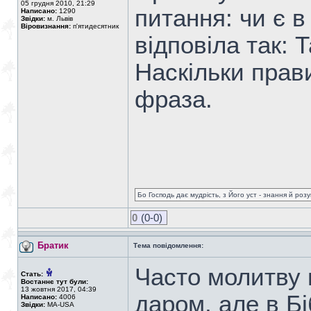
05 грудня 2010, 21:29
питання: чи є в
Написано:
1290
Звідки:
м. Львів
Віровизнання:
п'ятидесятник
відповіла так: 
Наскільки прав
фраза.
Бо Господь дає мудрість, з Його уст - знання й роз
0
(0-0)
Братик
Тема повідомлення:
Часто молитву 
Стать:
Востаннє тут були:
13 жовтня 2017, 04:39
даром, але в Б
Написано:
4006
Звідки:
MA-USA