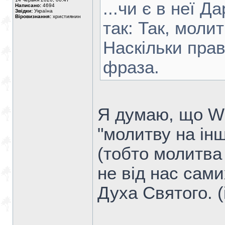
...чи є в неї Д
Написано:
4694
Звідки:
Україна
Віровизнання:
християнин
так: Так, моли
Наскільки пра
фраза.
Я думаю, що Wi
"молитву на ін
(тобто молитва 
не від нас сами
Духа Святого. (