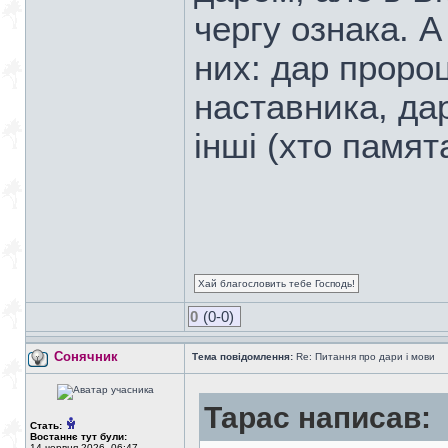
чергу ознака. А 
них: дар проро
наставника, да
інші (хто памят
Хай благословить тебе Господь!
0
(0-0)
Сонячник
Тема повідомлення:
Re: Питання про дари і мови
Тарас написав:
Стать:
Востаннє тут були:
14 червня 2026, 06:47