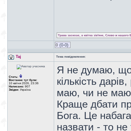
Трава засихає, а квітка зів'яне, Слово ж нашого 
0
(0-0)
Taj
Тема повідомлення:
Я не думаю, що
Стать:
кількість дарів
Востаннє тут були:
10 квітня 2026, 23:36
Написано:
907
маю, чи не маю,
Звідки:
Україна
Краще дбати пр
Бога. Це набага
назвати - то не