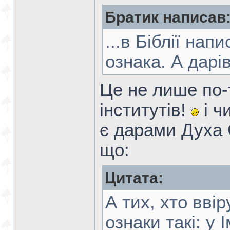
Братик написав
...в Біблії на
ознака. А дарів
Це не лише по-
інститутів!
і ч
є дарами Духа 
що:
Цитата:
А тих, хто вві
ознаки такі: у