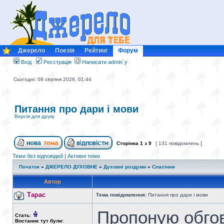
Джерело
Поезія
Рейтинг
Форум
Вхід
Реєстрація
Написати admin`у
Сьогодні: 08 серпня 2026, 01:44
Питання про дари і мови
Версія для друку
Сторінка
1
з
9
[ 131 повідомлень ]
Теми без відповідей
|
Активні теми
Початок
»
ДЖЕРЕЛО ДУХОВНЕ
»
Духовні роздуми
»
Спасіння
Автор
Тарас
Тема повідомлення:
Питання про дари і мови
Пропоную обгов
Стать:
Востаннє тут були: