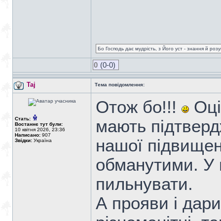
Бо Господь дає мудрість, з Його уст - знання й роз
0
(0-0)
Taj
Тема повідомлення:
Отож бо!!!
Оці 
Стать:
мають підтвердж
Востаннє тут були:
10 квітня 2026, 23:36
Написано:
907
нашої підвищен
Звідки:
Україна
обманутими. У 
пильнувати.
А прояви і дари