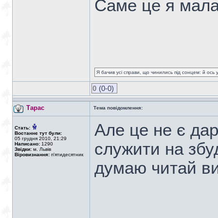
Cаме це я мала 
Я бачив усі справи, що чинились під сонцем: й ось 
0
(0-0)
Тарас
Тема повідомлення:
Але це не є да
Стать:
Востаннє тут були:
05 грудня 2010, 21:29
служити на збу
Написано:
1290
Звідки:
м. Львів
Віровизнання:
п'ятидесятник
думаю читай в