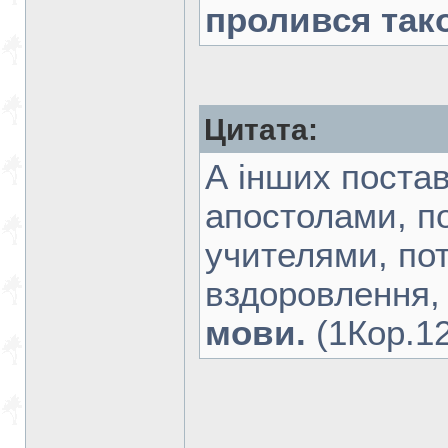
пролився так
Цитата:
А інших поста
апостолами, п
учителями, по
вздоровлення,
мови.
(1Кор.12