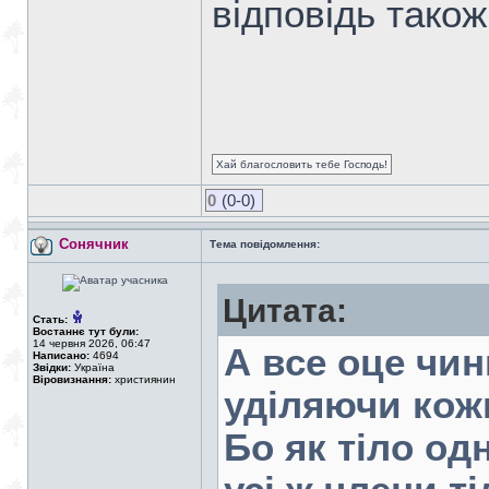
відповідь тако
Хай благословить тебе Господь!
0
(0-0)
Сонячник
Тема повідомлення:
Цитата:
Стать:
Востаннє тут були:
14 червня 2026, 06:47
А все оце чин
Написано:
4694
Звідки:
Україна
Віровизнання:
християнин
уділяючи кожн
Бо як тіло од