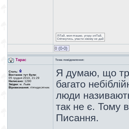
ЛіТай, моя пташко, угору зліТай,
Спіткнутись, упасти нікому не дай
0
(0-0)
Тарас
Тема повідомлення:
Я думаю, що тр
Стать:
Востаннє тут були:
05 грудня 2010, 21:29
багато небіблій
Написано:
1290
Звідки:
м. Львів
Віровизнання:
п'ятидесятник
люди називають
так не є. Тому 
Писання.