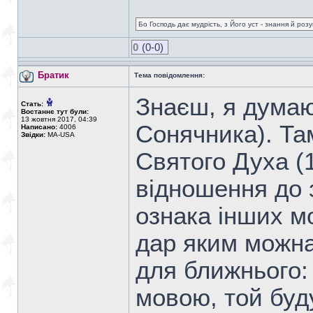
Бо Господь дає мудрість, з Його уст - знання й роз
0
(0-0)
Братик
Тема повідомлення:
Знаєш, я думаю
Стать:
Востаннє тут були:
13 жовтня 2017, 04:39
Сонячника). Та
Написано:
4006
Звідки:
MA-USA
Святого Духа (1
відношення до 
ознака інших мо
дар яким можна
для ближнього:
мовою, той буду