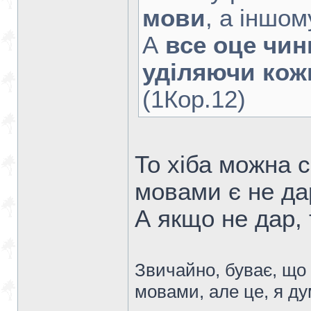
мови
, а іншо
А
все оце чин
уділяючи кожн
(1Кор.12)
То хіба можна 
мовами є не да
А якщо не дар,
Звичайно, буває, щ
мовами, але це, я д