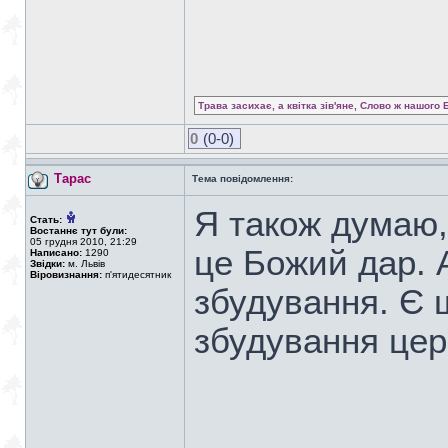
Трава засихає, а квітка зів'яне, Слово ж нашого 
0
(0-0)
Тарас
Тема повідомлення:
Я також думаю
Стать:
Востаннє тут були:
05 грудня 2010, 21:29
це Божий дар. 
Написано:
1290
Звідки:
м. Львів
Віровизнання:
п'ятидесятник
збудування. Є 
збудування цер