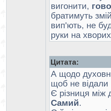
вигонити,
гов
братимуть змій
вип'ють, не бу
руки на хворих,
Цитата:
А щодо духовни
щоб не відали 
Є різниця між
Самий
.