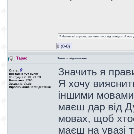
Я бачив усі справи, що чинились під сонцем: й ось 
0
(0-0)
Тарас
Тема повідомлення:
Значить я прав
Стать:
Востаннє тут були:
05 грудня 2010, 21:29
Я хочу вияснити
Написано:
1290
Звідки:
м. Львів
Віровизнання:
п'ятидесятник
іншими мовами,
маєш дар від Д
мовах, щоб хто
маєш на увазі 