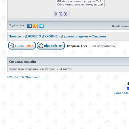
ЛіТай, моя пташко, угору зліТай,
Спіткнутись, упасти нікому не дай
0
(0-0)
Поділитися:
Відображати
Початок
»
ДЖЕРЕЛО ДУХОВНЕ
»
Духовні роздуми
»
Спасіння
Сторінка
1
з
9
[ 131 повідомлень ]
Хто зараз онлайн
Зараз переглядають цей форум: - і 24 гостей
©2006-2026 "Джерело"
|
Джерело