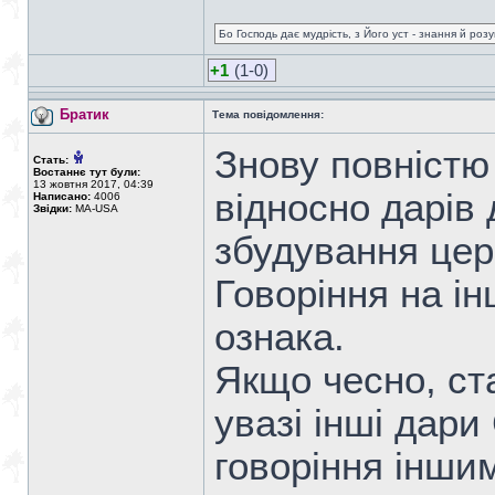
Бо Господь дає мудрість, з Його уст - знання й роз
+1
(1-0)
Братик
Тема повідомлення:
Знову повністю
Стать:
Востаннє тут були:
13 жовтня 2017, 04:39
відносно дарів
Написано:
4006
Звідки:
MA-USA
збудування цер
Говоріння на ін
ознака.
Якщо чесно, ст
увазі інші дари
говоріння інши