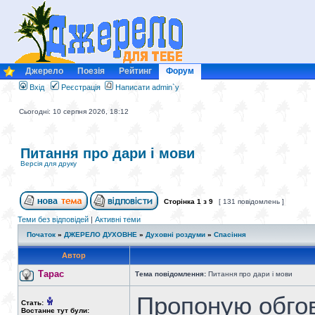
Джерело
Поезія
Рейтинг
Форум
Вхід
Реєстрація
Написати admin`у
Сьогодні: 10 серпня 2026, 18:12
Питання про дари і мови
Версія для друку
Сторінка
1
з
9
[ 131 повідомлень ]
Теми без відповідей
|
Активні теми
Початок
»
ДЖЕРЕЛО ДУХОВНЕ
»
Духовні роздуми
»
Спасіння
Автор
Тарас
Тема повідомлення:
Питання про дари і мови
Пропоную обгов
Стать:
Востаннє тут були: