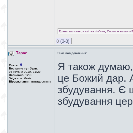
Трава засихає, а квітка зів'яне, Слово ж нашого 
0
(0-0)
Тарас
Тема повідомлення:
Я також думаю
Стать:
Востаннє тут були:
05 грудня 2010, 21:29
це Божий дар. 
Написано:
1290
Звідки:
м. Львів
Віровизнання:
п'ятидесятник
збудування. Є 
збудування цер