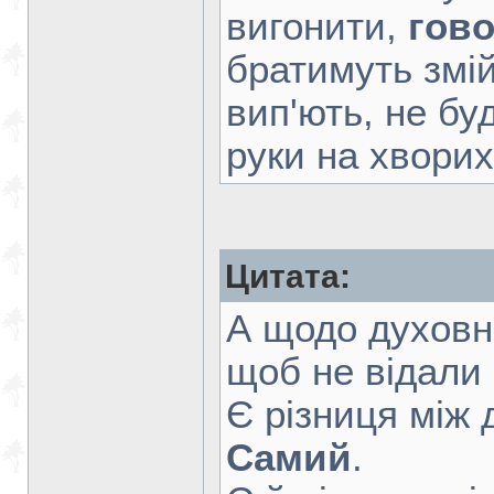
вигонити,
гов
братимуть змій
вип'ють, не бу
руки на хворих,
Цитата:
А щодо духовни
щоб не відали 
Є різниця між
Самий
.