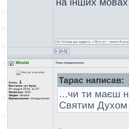
на інших мовах
Бо Господь дає мудрість, з Його уст - знання й роз
0
(0-0)
Winslet
Тема повідомлення:
Тарас написав:
Стать:
Востаннє тут були:
05 грудня 2019, 11:37
...чи ти маєш 
Написано:
1116
Звідки:
Ukraine
Віровизнання:
п'ятидесятник
Святим Духом 