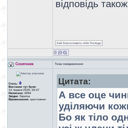
відповідь тако
Хай благословить тебе Господь!
0
(0-0)
Сонячник
Тема повідомлення:
Цитата:
Стать:
Востаннє тут були:
14 червня 2026, 06:47
А все оце чин
Написано:
4694
Звідки:
Україна
Віровизнання:
християнин
уділяючи кожн
Бо як тіло од