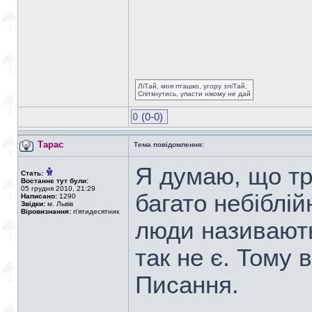
ЛіТай, моя пташко, угору зліТай,
Спіткнутись, упасти нікому не дай
0
(0-0)
Тарас
Тема повідомлення:
Я думаю, що тр
Стать:
Востаннє тут були:
05 грудня 2010, 21:29
багато небіблій
Написано:
1290
Звідки:
м. Львів
Віровизнання:
п'ятидесятник
люди називають
так не є. Тому 
Писання.