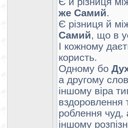
Є й різниця мі
же Самий
.
Є різниця й мі
Самий
, що в у
І кожному дає
користь.
Одному бо
Ду
а другому сло
іншому віра т
вздоровлення 
роблення чуд, 
іншому розпізн