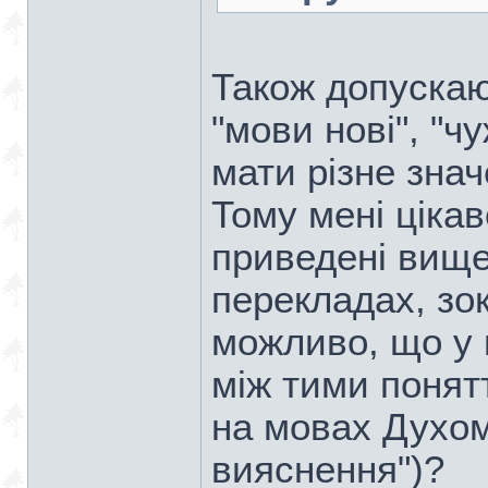
Також допускаю,
"мови нові", "
мати різне зна
Тому мені цікав
приведені вище 
перекладах, зо
можливо, що у 
між тими понят
на мовах Духом"
вияснення")?