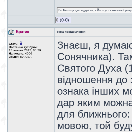
Бо Господь дає мудрість, з Його уст - знання й роз
0
(0-0)
Братик
Тема повідомлення:
Знаєш, я думаю
Стать:
Востаннє тут були:
13 жовтня 2017, 04:39
Сонячника). Та
Написано:
4006
Звідки:
MA-USA
Святого Духа (1
відношення до 
ознака інших мо
дар яким можна
для ближнього:
мовою, той буду