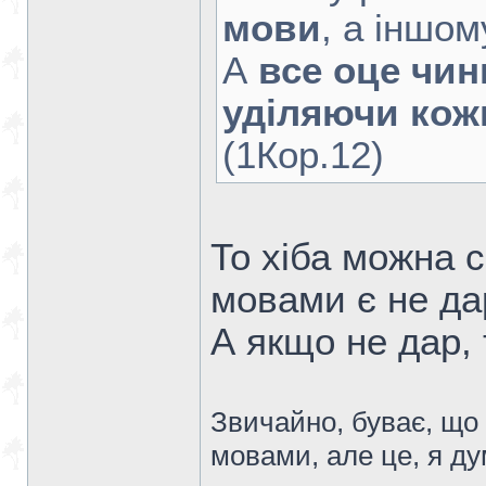
мови
, а іншо
А
все оце чин
уділяючи кожн
(1Кор.12)
То хіба можна 
мовами є не да
А якщо не дар,
Звичайно, буває, щ
мовами, але це, я д