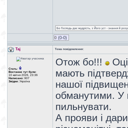
Бо Господь дає мудрість, з Його уст - знання й роз
0
(0-0)
Taj
Тема повідомлення:
Отож бо!!!
Оці 
Стать:
мають підтвердж
Востаннє тут були:
10 квітня 2026, 23:36
Написано:
907
нашої підвищен
Звідки:
Україна
обманутими. У 
пильнувати.
А прояви і дари