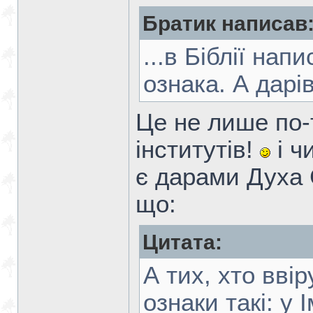
Братик написав
...в Біблії на
ознака. А дарів
Це не лише по-
інститутів!
і ч
є дарами Духа 
що:
Цитата:
А тих, хто вві
ознаки такі: у