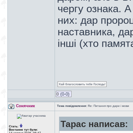
чергу ознака. А 
них: дар проро
наставника, да
інші (хто памят
Хай благословить тебе Господь!
0
(0-0)
Сонячник
Тема повідомлення:
Re: Питання про дари і мови
Тарас написав:
Стать:
Востаннє тут були:
14 червня 2026, 06:47