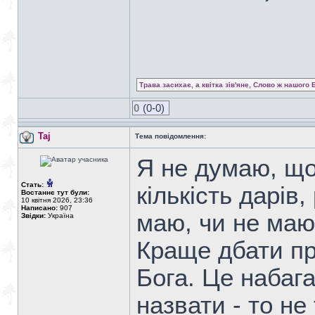
Трава засихає, а квітка зів'яне, Слово ж нашого 
0
(0-0)
Taj
Тема повідомлення:
Я не думаю, що
Стать:
кількість дарів
Востаннє тут були:
10 квітня 2026, 23:36
Написано:
907
маю, чи не маю,
Звідки:
Україна
Краще дбати пр
Бога. Це набага
назвати - то не