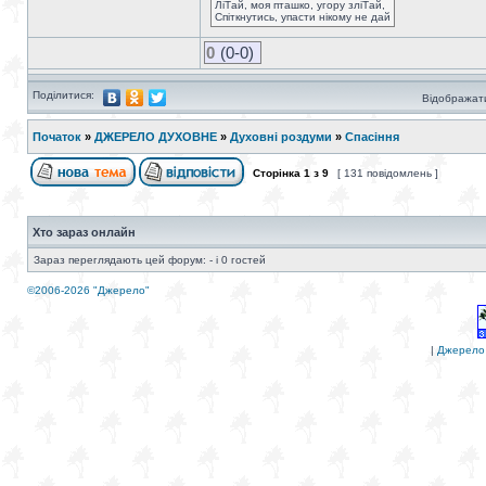
ЛіТай, моя пташко, угору зліТай,
Спіткнутись, упасти нікому не дай
0
(0-0)
Поділитися:
Відображати
Початок
»
ДЖЕРЕЛО ДУХОВНЕ
»
Духовні роздуми
»
Спасіння
Сторінка
1
з
9
[ 131 повідомлень ]
Хто зараз онлайн
Зараз переглядають цей форум: - і 0 гостей
©2006-2026 "Джерело"
|
Джерело