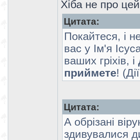
Хіба не про цей
Цитата:
Покайтеся, і н
вас у Ім'я Ісу
ваших гріхів, і
приймете
! (Ді
Цитата:
А обрізані вір
здивувалися 