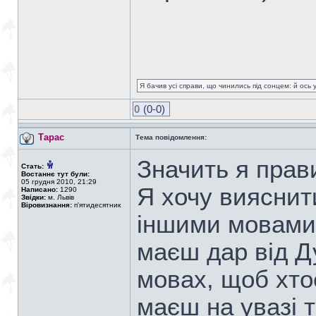
Я бачив усі справи, що чинились під сонцем: й ось 
0
(0-0)
Тарас
Тема повідомлення:
Значить я прав
Стать:
Востаннє тут були:
05 грудня 2010, 21:29
Я хочу вияснити
Написано:
1290
Звідки:
м. Львів
Віровизнання:
п'ятидесятник
іншими мовами,
маєш дар від Д
мовах, щоб хто
маєш на увазі 