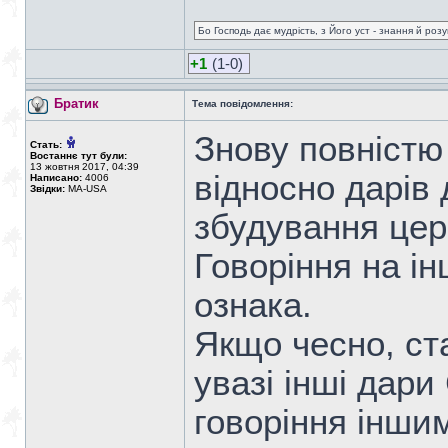
Бо Господь дає мудрість, з Його уст - знання й роз
+1
(1-0)
Братик
Тема повідомлення:
Знову повністю
Стать:
Востаннє тут були:
13 жовтня 2017, 04:39
відносно дарів
Написано:
4006
Звідки:
MA-USA
збудування цер
Говоріння на ін
ознака.
Якщо чесно, ст
увазі інші дари
говоріння інши