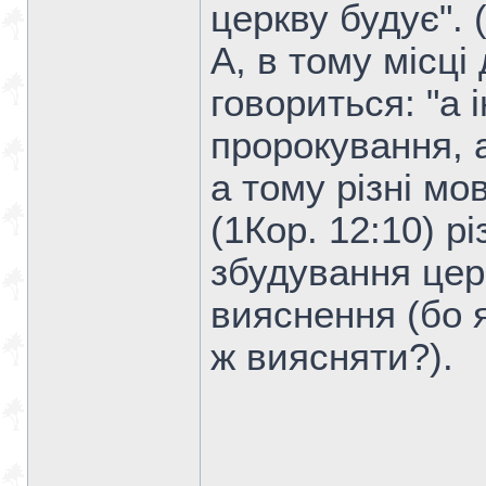
церкву будує". (
А, в тому місці
говориться: "а
пророкування, 
а тому різні мо
(1Кор. 12:10) р
збудування цер
вияснення (бо 
ж виясняти?).