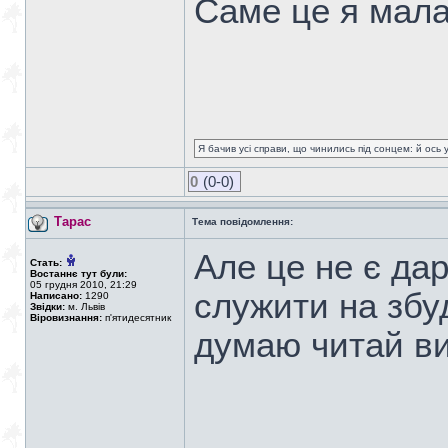
Cаме це я мала 
Я бачив усі справи, що чинились під сонцем: й ось 
0
(0-0)
Тарас
Тема повідомлення:
Але це не є да
Стать:
Востаннє тут були:
05 грудня 2010, 21:29
служити на збу
Написано:
1290
Звідки:
м. Львів
Віровизнання:
п'ятидесятник
думаю читай в