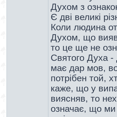
Духом з ознако
Є дві великі рі
Коли людина о
Духом, що вияв
то це ще не оз
Святого Духа - 
має дар мов, во
потрібен той, х
каже, що у випа
виясняв, то не
означає, що м