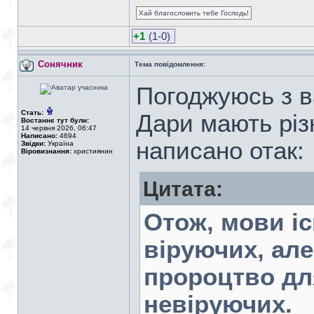
Хай благословить тебе Господь!
+1
(1-0)
Сонячник
Тема повідомлення:
Погоджуюсь з ва
Стать:
Дари мають різ
Востаннє тут були:
14 червня 2026, 06:47
Написано:
4694
написано отак:
Звідки:
Україна
Віровизнання:
християнин
Цитата:
Отож, мови іс
віруючих, але
пророцтво для
невіруючих.