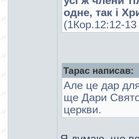
усі ж члени ті
одне, так і Хр
(1Кор.12:12-13 
Тарас написав:
Але це дар для
ще Дари Свято
церкви.
Я думаю, що вс