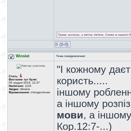
Трава засихає, а квітка зів'яне, Слово ж нашого 
0
(0-0)
Winslet
Тема повідомлення:
"І кожному дає
Стать:
користь.....
Востаннє тут були:
05 грудня 2019, 11:37
Написано:
1116
іншому робленн
Звідки:
Ukraine
Віровизнання:
п'ятидесятник
а іншому розпі
мови
, а іншому
Кор.12:7-...)