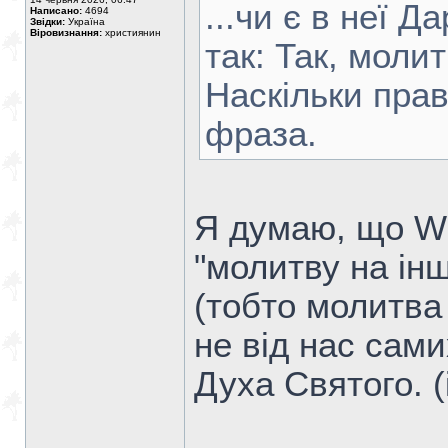
...чи є в неї Д
Написано:
4694
Звідки:
Україна
Віровизнання:
християнин
так: Так, моли
Наскільки пра
фраза.
Я думаю, що Wi
"молитву на ін
(тобто молитва 
не від нас сами
Духа Святого. (