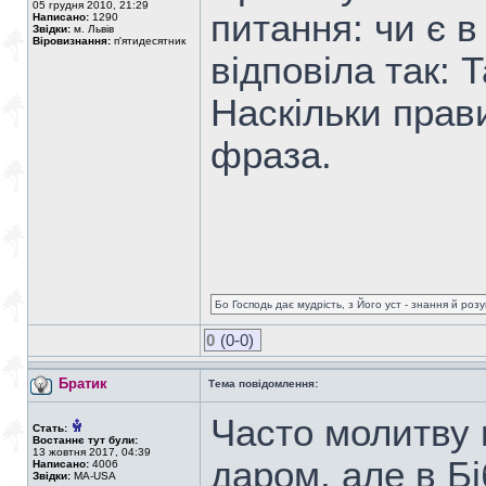
05 грудня 2010, 21:29
питання: чи є в
Написано:
1290
Звідки:
м. Львів
Віровизнання:
п'ятидесятник
відповіла так: 
Наскільки прав
фраза.
Бо Господь дає мудрість, з Його уст - знання й роз
0
(0-0)
Братик
Тема повідомлення:
Часто молитву 
Стать:
Востаннє тут були:
13 жовтня 2017, 04:39
даром, але в Б
Написано:
4006
Звідки:
MA-USA