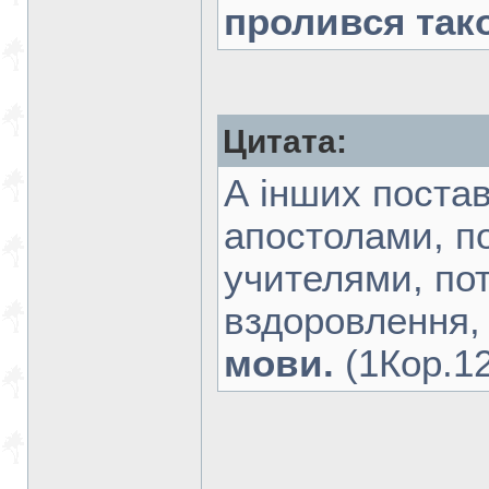
пролився так
Цитата:
А інших поста
апостолами, п
учителями, по
вздоровлення,
мови.
(1Кор.12