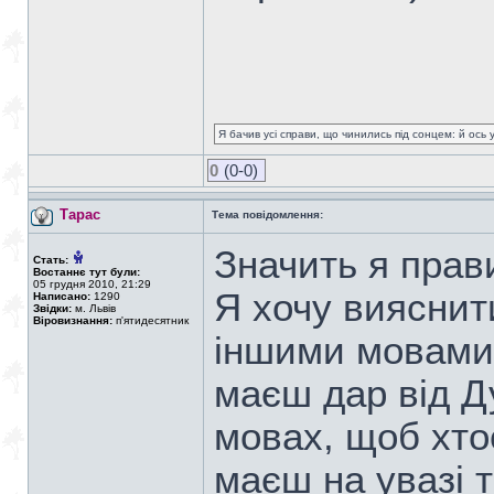
Я бачив усі справи, що чинились під сонцем: й ось 
0
(0-0)
Тарас
Тема повідомлення:
Значить я прав
Стать:
Востаннє тут були:
05 грудня 2010, 21:29
Я хочу вияснити
Написано:
1290
Звідки:
м. Львів
Віровизнання:
п'ятидесятник
іншими мовами,
маєш дар від Д
мовах, щоб хто
маєш на увазі 