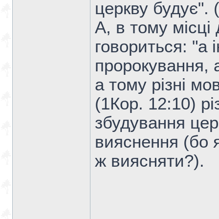
церкву будує". (
А, в тому місці
говориться: "а
пророкування, 
а тому різні мо
(1Кор. 12:10) р
збудування цер
вияснення (бо 
ж виясняти?).