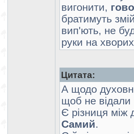
вигонити,
гов
братимуть змій
вип'ють, не бу
руки на хворих,
Цитата:
А щодо духовни
щоб не відали 
Є різниця між
Самий
.