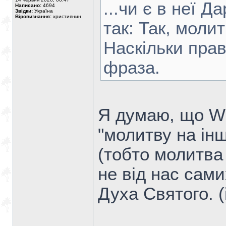
...чи є в неї Д
Написано:
4694
Звідки:
Україна
Віровизнання:
християнин
так: Так, моли
Наскільки пра
фраза.
Я думаю, що Wi
"молитву на ін
(тобто молитва 
не від нас сами
Духа Святого. (