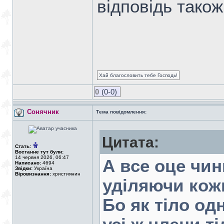
відповідь тако
Хай благословить тебе Господь!
0
(0-0)
Сонячник
Тема повідомлення:
Цитата:
Стать:
Востаннє тут були:
14 червня 2026, 06:47
А все оце чин
Написано:
4694
Звідки:
Україна
Віровизнання:
християнин
уділяючи кожн
Бо як тіло од