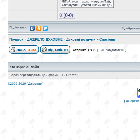
ЛіТай, моя пташко, угору зліТай,
Спіткнутись, упасти нікому не дай
0
(0-0)
Поділитися:
Відображати
Початок
»
ДЖЕРЕЛО ДУХОВНЕ
»
Духовні роздуми
»
Спасіння
Сторінка
1
з
9
[ 131 повідомлень ]
Хто зараз онлайн
Зараз переглядають цей форум: - і 24 гостей
©2006-2026 "Джерело"
|
Джерело