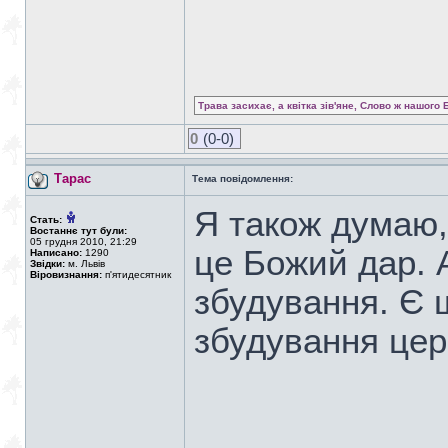
Трава засихає, а квітка зів'яне, Слово ж нашого 
0
(0-0)
Тарас
Тема повідомлення:
Я також думаю
Стать:
Востаннє тут були:
05 грудня 2010, 21:29
це Божий дар. 
Написано:
1290
Звідки:
м. Львів
Віровизнання:
п'ятидесятник
збудування. Є 
збудування цер