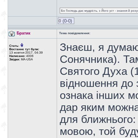
Бо Господь дає мудрість, з Його уст - знання й роз
0
(0-0)
Братик
Тема повідомлення:
Знаєш, я думаю
Стать:
Востаннє тут були:
13 жовтня 2017, 04:39
Сонячника). Та
Написано:
4006
Звідки:
MA-USA
Святого Духа (1
відношення до 
ознака інших мо
дар яким можна
для ближнього:
мовою, той буду