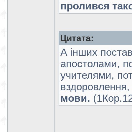
пролився так
Цитата:
А інших поста
апостолами, п
учителями, по
вздоровлення,
мови.
(1Кор.12