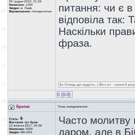
05 грудня 2010, 21:29
питання: чи є в
Написано:
1290
Звідки:
м. Львів
Віровизнання:
п'ятидесятник
відповіла так: 
Наскільки прав
фраза.
Бо Господь дає мудрість, з Його уст - знання й роз
0
(0-0)
Братик
Тема повідомлення:
Часто молитву 
Стать:
Востаннє тут були:
13 жовтня 2017, 04:39
даром, але в Б
Написано:
4006
Звідки:
MA-USA