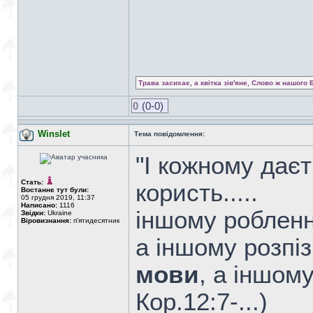
Трава засихає, а квітка зів'яне, Слово ж нашого 
0
(0-0)
Winslet
Тема повідомлення:
"І кожному дає
Стать:
користь.....
Востаннє тут були:
05 грудня 2019, 11:37
Написано:
1116
іншому робленн
Звідки:
Ukraine
Віровизнання:
п'ятидесятник
а іншому розпі
мови
, а іншому
Кор.12:7-...)