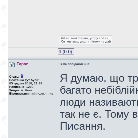
ЛіТай, моя пташко, угору зліТай,
Спіткнутись, упасти нікому не дай
0
(0-0)
Тарас
Тема повідомлення:
Я думаю, що тр
Стать:
Востаннє тут були:
05 грудня 2010, 21:29
багато небіблій
Написано:
1290
Звідки:
м. Львів
Віровизнання:
п'ятидесятник
люди називають
так не є. Тому 
Писання.