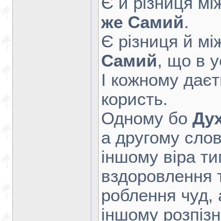
Є й різниця мі
же Самий
.
Є різниця й мі
Самий
, що в у
І кожному дає
користь.
Одному бо
Ду
а другому сло
іншому віра т
вздоровлення 
роблення чуд, 
іншому розпізн