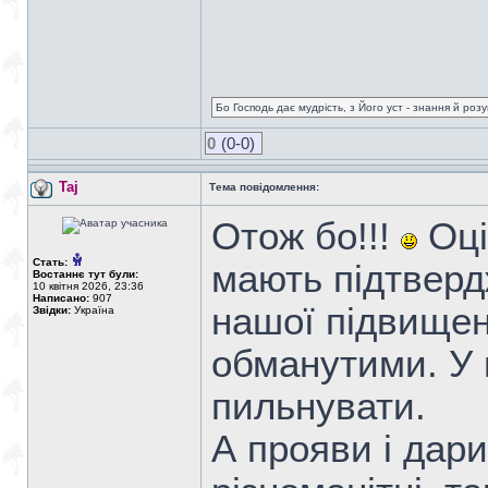
Бо Господь дає мудрість, з Його уст - знання й роз
0
(0-0)
Taj
Тема повідомлення:
Отож бо!!!
Оці 
Стать:
мають підтвердж
Востаннє тут були:
10 квітня 2026, 23:36
Написано:
907
нашої підвищен
Звідки:
Україна
обманутими. У 
пильнувати.
А прояви і дари