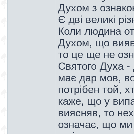
Духом з ознако
Є дві великі рі
Коли людина о
Духом, що вияв
то це ще не оз
Святого Духа - 
має дар мов, во
потрібен той, х
каже, що у випа
виясняв, то не
означає, що м