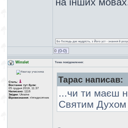
на інших мовах
Бо Господь дає мудрість, з Його уст - знання й роз
0
(0-0)
Winslet
Тема повідомлення:
Тарас написав:
Стать:
Востаннє тут були:
05 грудня 2019, 11:37
...чи ти маєш 
Написано:
1116
Звідки:
Ukraine
Віровизнання:
п'ятидесятник
Святим Духом 