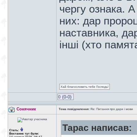
чергу ознака. А 
них: дар проро
наставника, да
інші (хто памят
Хай благословить тебе Господь!
0
(0-0)
Сонячник
Тема повідомлення:
Re: Питання про дари і мови
Тарас написав:
Стать:
Востаннє тут були:
14 червня 2026, 06:47