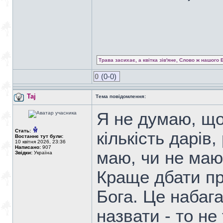
Трава засихає, а квітка зів'яне, Слово ж нашого 
0
(0-0)
Taj
Тема повідомлення:
Я не думаю, що
Стать:
кількість дарів
Востаннє тут були:
10 квітня 2026, 23:36
Написано:
907
маю, чи не маю,
Звідки:
Україна
Краще дбати пр
Бога. Це набага
назвати - то не