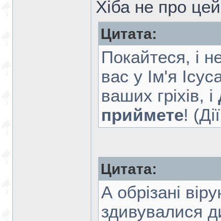
Хіба не про цей
Цитата:
Покайтеся, і н
вас у Ім'я Ісу
ваших гріхів, і
приймете
! (Ді
Цитата:
А обрізані вір
здивувалися 