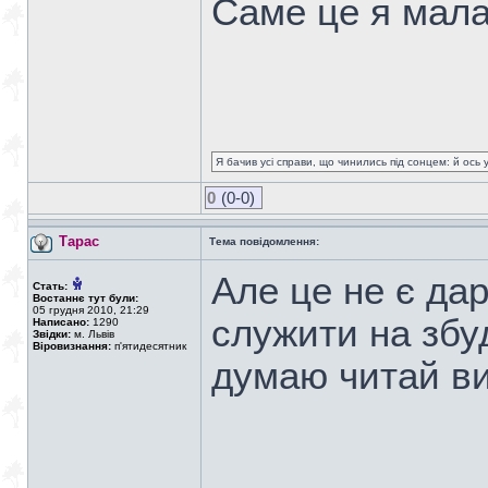
Cаме це я мала 
Я бачив усі справи, що чинились під сонцем: й ось 
0
(0-0)
Тарас
Тема повідомлення:
Але це не є да
Стать:
Востаннє тут були:
05 грудня 2010, 21:29
служити на збу
Написано:
1290
Звідки:
м. Львів
Віровизнання:
п'ятидесятник
думаю читай в