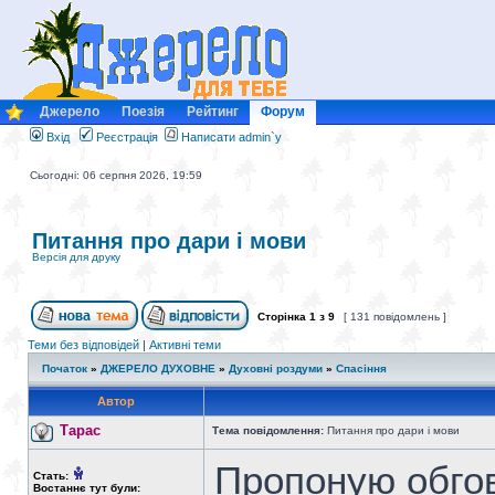
Джерело
Поезія
Рейтинг
Форум
Вхід
Реєстрація
Написати admin`у
Сьогодні: 06 серпня 2026, 19:59
Питання про дари і мови
Версія для друку
Сторінка
1
з
9
[ 131 повідомлень ]
Теми без відповідей
|
Активні теми
Початок
»
ДЖЕРЕЛО ДУХОВНЕ
»
Духовні роздуми
»
Спасіння
Автор
Тарас
Тема повідомлення:
Питання про дари і мови
Пропоную обгов
Стать:
Востаннє тут були: