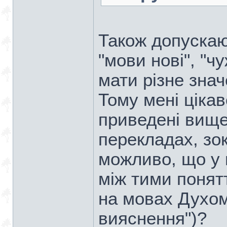
Також допускаю,
"мови нові", "
мати різне зна
Тому мені цікав
приведені вище 
перекладах, зо
можливо, що у 
між тими понят
на мовах Духом"
вияснення")?