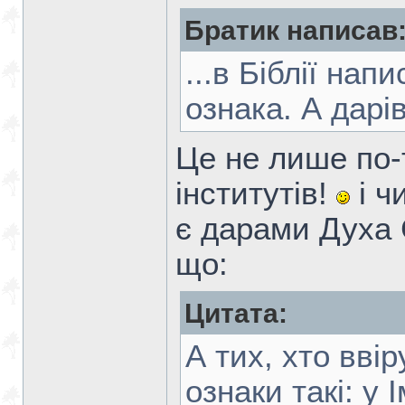
Братик написав
...в Біблії на
ознака. А дарів
Це не лише по-
інститутів!
і ч
є дарами Духа 
що:
Цитата:
А тих, хто вві
ознаки такі: у