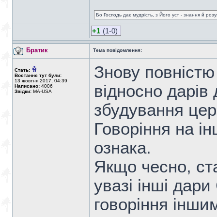
Бо Господь дає мудрість, з Його уст - знання й роз
+1
(1-0)
Братик
Тема повідомлення:
Знову повністю
Стать:
Востаннє тут були:
13 жовтня 2017, 04:39
відносно дарів
Написано:
4006
Звідки:
MA-USA
збудування цер
Говоріння на ін
ознака.
Якщо чесно, ст
увазі інші дари
говоріння інши