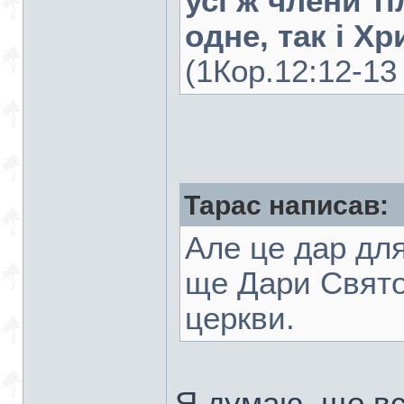
усі ж члени ті
одне, так і Хр
(1Кор.12:12-13 
Тарас написав:
Але це дар для
ще Дари Свято
церкви.
Я думаю, що вс