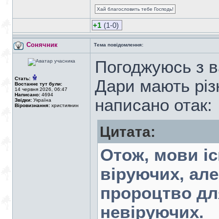
Хай благословить тебе Господь!
+1
(1-0)
Сонячник
Тема повідомлення:
Погоджуюсь з ва
Стать:
Дари мають різ
Востаннє тут були:
14 червня 2026, 06:47
Написано:
4694
написано отак:
Звідки:
Україна
Віровизнання:
християнин
Цитата:
Отож, мови іс
віруючих, але
пророцтво для
невіруючих.