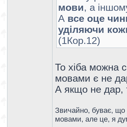
мови
, а іншо
А
все оце чин
уділяючи кожн
(1Кор.12)
То хіба можна 
мовами є не да
А якщо не дар,
Звичайно, буває, щ
мовами, але це, я д