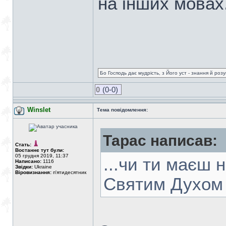
на інших мовах
Бо Господь дає мудрість, з Його уст - знання й роз
0
(0-0)
Winslet
Тема повідомлення:
Тарас написав:
Стать:
Востаннє тут були:
05 грудня 2019, 11:37
...чи ти маєш 
Написано:
1116
Звідки:
Ukraine
Віровизнання:
п'ятидесятник
Святим Духом 