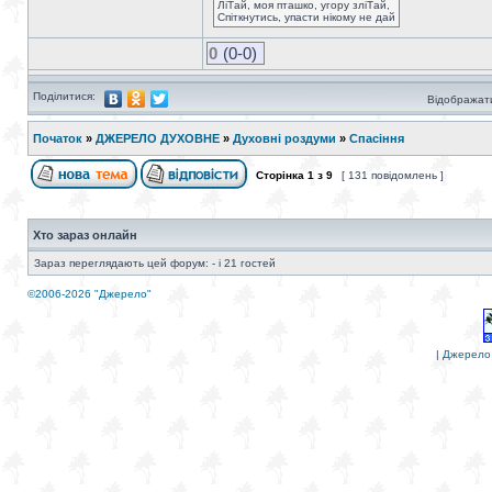
ЛіТай, моя пташко, угору зліТай,
Спіткнутись, упасти нікому не дай
0
(0-0)
Поділитися:
Відображати
Початок
»
ДЖЕРЕЛО ДУХОВНЕ
»
Духовні роздуми
»
Спасіння
Сторінка
1
з
9
[ 131 повідомлень ]
Хто зараз онлайн
Зараз переглядають цей форум: - і 21 гостей
©2006-2026 "Джерело"
|
Джерело