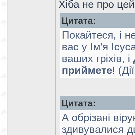
Хіба не про цей
Цитата:
Покайтеся, і н
вас у Ім'я Ісу
ваших гріхів, і
приймете
! (Ді
Цитата:
А обрізані вір
здивувалися 