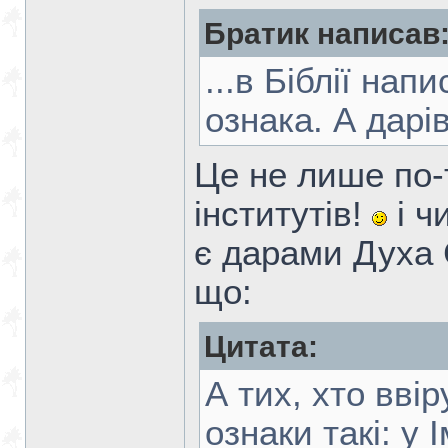
Братик написав
...в Біблії на
ознака. А дарів
Це не лише по-
інститутів!
і ч
є дарами Духа 
що:
Цитата:
А тих, хто вві
ознаки такі: у