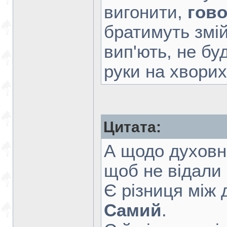
вигонити,
гов
братимуть змій
вип'ють, не бу
руки на хворих,
Цитата:
А щодо духовни
щоб не відали 
Є різниця між
Самий
.