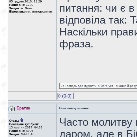
05 грудня 2010, 21:29
питання: чи є в
Написано:
1290
Звідки:
м. Львів
Віровизнання:
п'ятидесятник
відповіла так: 
Наскільки прав
фраза.
Бо Господь дає мудрість, з Його уст - знання й роз
0
(0-0)
Братик
Тема повідомлення:
Часто молитву 
Стать:
Востаннє тут були:
13 жовтня 2017, 04:39
даром, але в Б
Написано:
4006
Звідки:
MA-USA