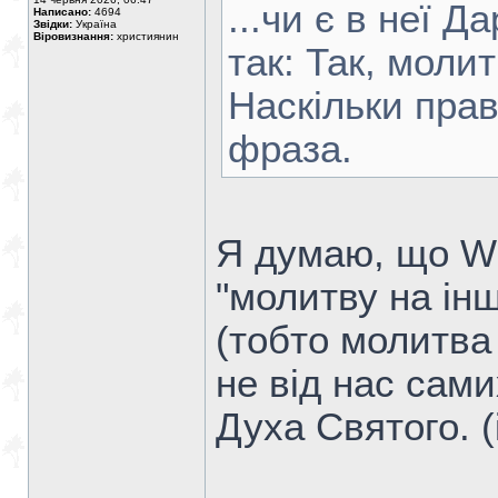
...чи є в неї Д
Написано:
4694
Звідки:
Україна
Віровизнання:
християнин
так: Так, моли
Наскільки пра
фраза.
Я думаю, що Wi
"молитву на ін
(тобто молитва 
не від нас сами
Духа Святого. (