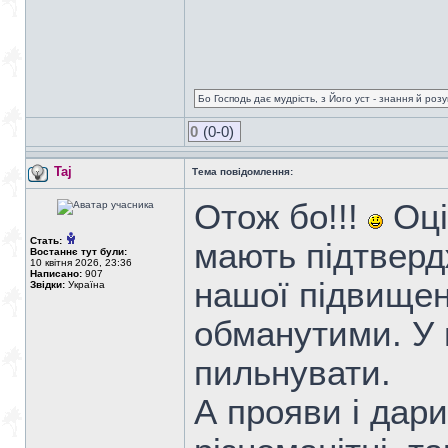
Бо Господь дає мудрість, з Його уст - знання й роз
0
(0-0)
Taj
Тема повідомлення:
Отож бо!!!
Оці 
Стать:
мають підтвердж
Востаннє тут були:
10 квітня 2026, 23:36
Написано:
907
нашої підвищен
Звідки:
Україна
обманутими. У 
пильнувати.
А прояви і дари