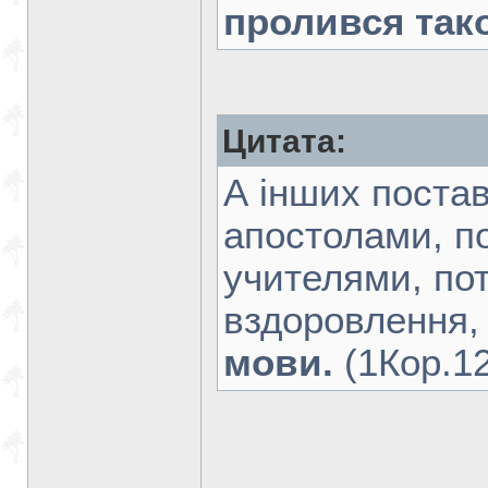
пролився так
Цитата:
А інших поста
апостолами, п
учителями, по
вздоровлення,
мови.
(1Кор.12