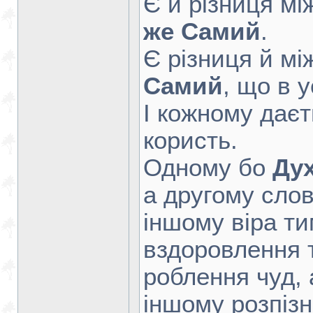
Є й різниця мі
же Самий
.
Є різниця й мі
Самий
, що в у
І кожному дає
користь.
Одному бо
Ду
а другому сло
іншому віра т
вздоровлення 
роблення чуд, 
іншому розпізн