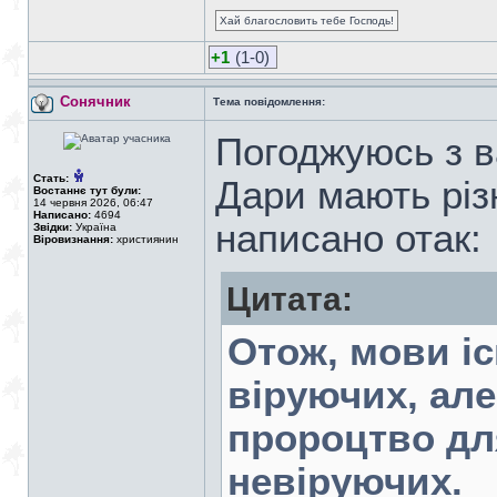
Хай благословить тебе Господь!
+1
(1-0)
Сонячник
Тема повідомлення:
Погоджуюсь з ва
Стать:
Дари мають різ
Востаннє тут були:
14 червня 2026, 06:47
Написано:
4694
написано отак:
Звідки:
Україна
Віровизнання:
християнин
Цитата:
Отож, мови іс
віруючих, але
пророцтво для
невіруючих.