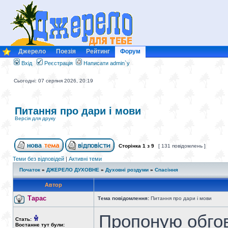
Джерело
Поезія
Рейтинг
Форум
Вхід
Реєстрація
Написати admin`у
Сьогодні: 07 серпня 2026, 20:19
Питання про дари і мови
Версія для друку
Сторінка
1
з
9
[ 131 повідомлень ]
Теми без відповідей
|
Активні теми
Початок
»
ДЖЕРЕЛО ДУХОВНЕ
»
Духовні роздуми
»
Спасіння
Автор
Тарас
Тема повідомлення:
Питання про дари і мови
Пропоную обгов
Стать:
Востаннє тут були: