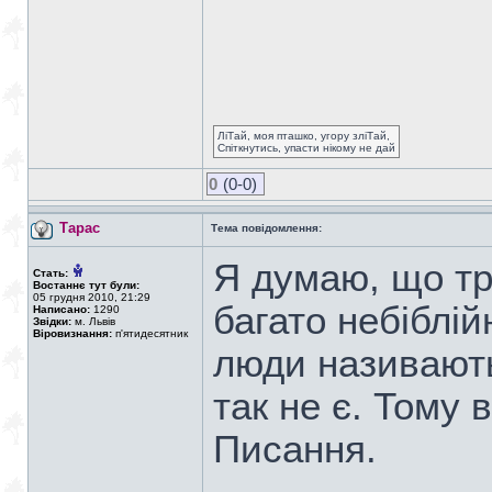
ЛіТай, моя пташко, угору зліТай,
Спіткнутись, упасти нікому не дай
0
(0-0)
Тарас
Тема повідомлення:
Я думаю, що тр
Стать:
Востаннє тут були:
05 грудня 2010, 21:29
багато небіблій
Написано:
1290
Звідки:
м. Львів
Віровизнання:
п'ятидесятник
люди називають
так не є. Тому 
Писання.