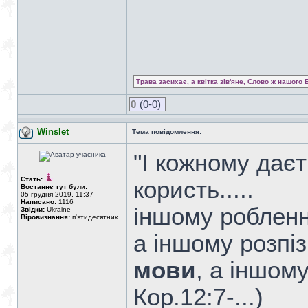
Трава засихає, а квітка зів'яне, Слово ж нашого 
0
(0-0)
Winslet
Тема повідомлення:
"І кожному дає
Стать:
користь.....
Востаннє тут були:
05 грудня 2019, 11:37
Написано:
1116
іншому робленн
Звідки:
Ukraine
Віровизнання:
п'ятидесятник
а іншому розпі
мови
, а іншому
Кор.12:7-...)