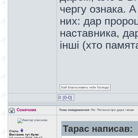
чергу ознака. А 
них: дар проро
наставника, да
інші (хто памят
Хай благословить тебе Господь!
0
(0-0)
Сонячник
Тема повідомлення:
Re: Питання про дари і мови
Тарас написав:
Стать:
Востаннє тут були:
14 червня 2026, 06:47