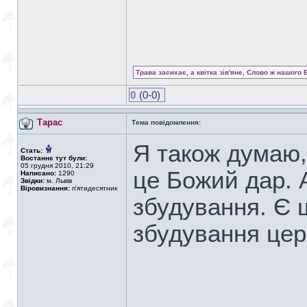
Трава засихає, а квітка зів'яне, Слово ж нашого 
0
(0-0)
Тарас
Тема повідомлення:
Я також думаю
Стать:
Востаннє тут були:
05 грудня 2010, 21:29
це Божий дар. 
Написано:
1290
Звідки:
м. Львів
Віровизнання:
п'ятидесятник
збудування. Є 
збудування цер