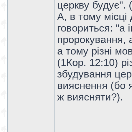
церкву будує". (
А, в тому місці
говориться: "а
пророкування, 
а тому різні мо
(1Кор. 12:10) р
збудування цер
вияснення (бо 
ж виясняти?).