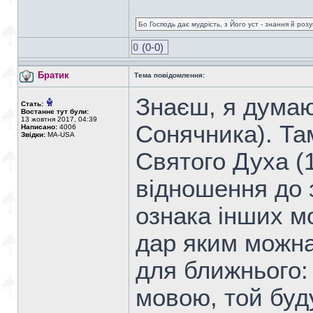
Бо Господь дає мудрість, з Його уст - знання й роз
0
(0-0)
Братик
Тема повідомлення:
Знаєш, я думаю
Стать:
Востаннє тут були:
13 жовтня 2017, 04:39
Сонячника). Та
Написано:
4006
Звідки:
MA-USA
Святого Духа (1
відношення до 
ознака інших мо
дар яким можна
для ближнього:
мовою, той буду