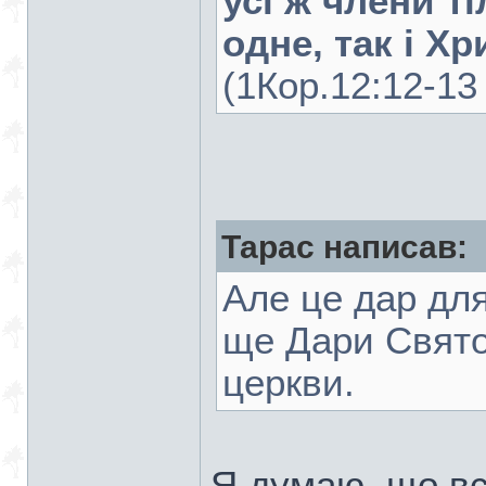
усі ж члени ті
одне, так і Хр
(1Кор.12:12-13 
Тарас написав:
Але це дар для
ще Дари Свято
церкви.
Я думаю, що вс