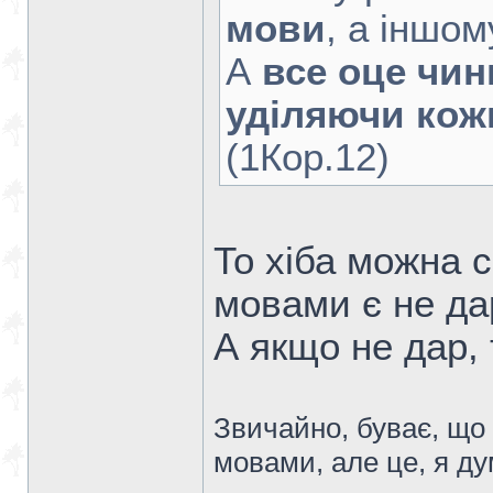
мови
, а іншо
А
все оце чин
уділяючи кожн
(1Кор.12)
То хіба можна 
мовами є не да
А якщо не дар,
Звичайно, буває, щ
мовами, але це, я д