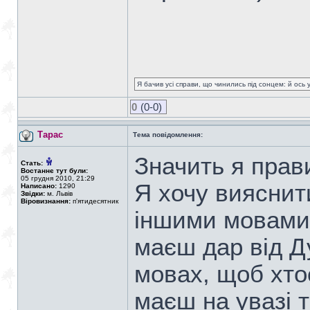
Я бачив усі справи, що чинились під сонцем: й ось 
0
(0-0)
Тарас
Тема повідомлення:
Значить я прав
Стать:
Востаннє тут були:
05 грудня 2010, 21:29
Я хочу вияснити
Написано:
1290
Звідки:
м. Львів
Віровизнання:
п'ятидесятник
іншими мовами,
маєш дар від Д
мовах, щоб хто
маєш на увазі 