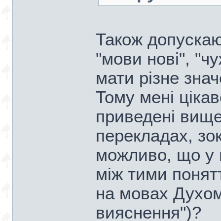
Також допускаю,
"мови нові", "
мати різне зна
Тому мені цікав
приведені вище 
перекладах, зо
можливо, що у 
між тими понят
на мовах Духом"
вияснення")?