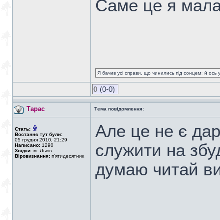
Cаме це я мала 
Я бачив усі справи, що чинились під сонцем: й ось 
0
(0-0)
Тарас
Тема повідомлення:
Але це не є да
Стать:
Востаннє тут були:
05 грудня 2010, 21:29
служити на збу
Написано:
1290
Звідки:
м. Львів
Віровизнання:
п'ятидесятник
думаю читай в