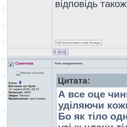
відповідь тако
Хай благословить тебе Господь!
0
(0-0)
Сонячник
Тема повідомлення:
Цитата:
Стать:
Востаннє тут були:
14 червня 2026, 06:47
А все оце чин
Написано:
4694
Звідки:
Україна
Віровизнання:
християнин
уділяючи кожн
Бо як тіло од