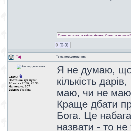
Трава засихає, а квітка зів'яне, Слово ж нашого 
0
(0-0)
Taj
Тема повідомлення:
Я не думаю, що
Стать:
кількість дарів
Востаннє тут були:
10 квітня 2026, 23:36
Написано:
907
маю, чи не маю,
Звідки:
Україна
Краще дбати пр
Бога. Це набага
назвати - то не