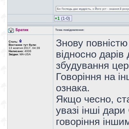
Бо Господь дає мудрість, з Його уст - знання й роз
+1
(1-0)
Братик
Тема повідомлення:
Знову повністю
Стать:
Востаннє тут були:
13 жовтня 2017, 04:39
відносно дарів
Написано:
4006
Звідки:
MA-USA
збудування цер
Говоріння на ін
ознака.
Якщо чесно, ст
увазі інші дари
говоріння інши