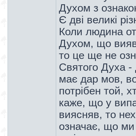
Духом з ознако
Є дві великі рі
Коли людина о
Духом, що вияв
то це ще не оз
Святого Духа - 
має дар мов, во
потрібен той, х
каже, що у випа
виясняв, то не
означає, що м