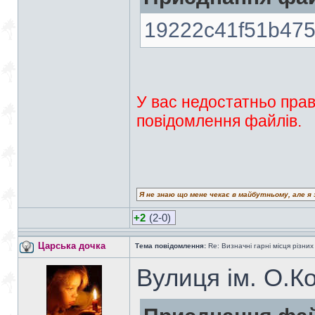
19222c41f51b475
У вас недостатньо прав
повідомлення файлів.
Я не знаю що мене чекає в майбутньому, але я 
+2
(2-0)
Царська дочка
Тема повідомлення:
Re: Визначні гарні місця різних
Вулиця ім. О.К