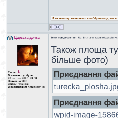
Я не знаю що мене чекає в майбутньому, але я 
0
(0-0)
Царська дочка
Тема повідомлення:
Re: Визначні гарні місця різних
Також площа ту
більше фото)
Приєднання фай
Стать:
Востаннє тут були:
23 лютого 2023, 23:08
Написано:
308
turecka_plosha.jp
Звідки:
Чернівці
Віровизнання:
п'ятидесятник
Приєднання фай
wpid-image-15866