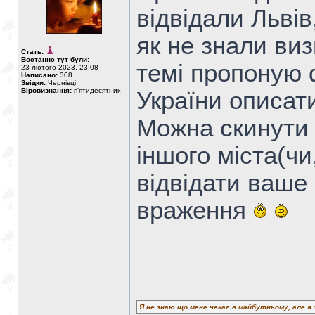
відвідали Львів
як не знали виз
Стать:
Востаннє тут були:
темі пропоную 
23 лютого 2023, 23:08
Написано:
308
Звідки:
Чернівці
Віровизнання:
п'ятидесятник
України описати
Можна скинути 
іншого міста(чи
відвідати ваше 
враження
Я не знаю що мене чекає в майбутньому, але я 