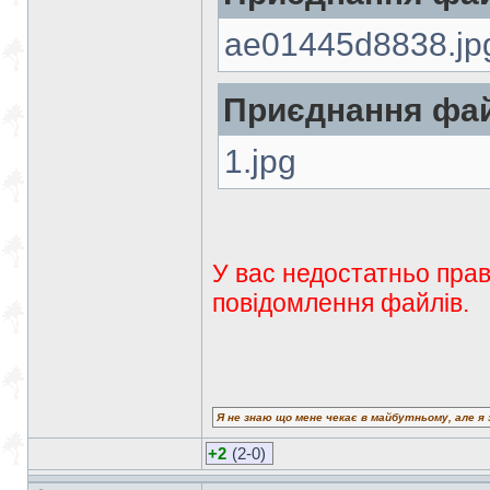
ae01445d8838.jp
Приєднання фай
1.jpg
У вас недостатньо прав
повідомлення файлів.
Я не знаю що мене чекає в майбутньому, але я 
+2
(2-0)