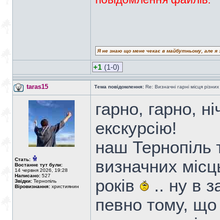
Я не знаю що мене чекає в майбутньому, але я 
+1
(1-0)
taras15
Тема повідомлення:
Re: Визначні гарні місця різних
гарно, гарно, н
екскурсію!
наш Тернопіль т
Стать:
визначних місць
Востаннє тут були:
14 червня 2026, 19:28
Написано:
527
років
.. ну в з
Звідки:
Тернопіль
Віровизнання:
християнин
певно тому, що 