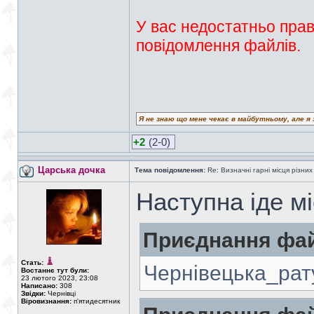
У вас недостатньо прав
повідомлення файлів.
Я не знаю що мене чекає в майбутньому, але я 
+2
(2-0)
Царська дочка
Тема повідомлення:
Re: Визначні гарні місця різних
Наступна іде м
Приєднання фай
Стать:
Чернівецька_рат
Востаннє тут були:
23 лютого 2023, 23:08
Написано:
308
Звідки:
Чернівці
Віровизнання:
п'ятидесятник