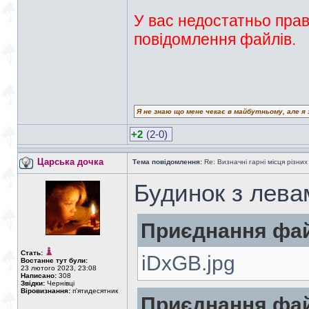
У вас недостатньо прав
повідомлення файлів.
Я не знаю що мене чекає в майбутньому, але я 
+2
(2-0)
Царська дочка
Тема повідомлення:
Re: Визначні гарні місця різних
Будинок з лева
Приєднання фай
Стать:
iDxGB.jpg
Востаннє тут були:
23 лютого 2023, 23:08
Написано:
308
Звідки:
Чернівці
Віровизнання:
п'ятидесятник
Приєднання фай