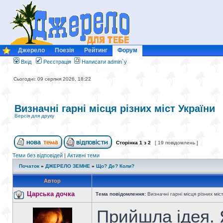
Джерело
Поезія
Рейтинг
Форум
Вхід
Реєстрація
Написати admin`у
Сьогодні: 09 серпня 2026, 18:22
Визначні гарні місця різних міст України
Версія для друку
Сторінка
1
з
2
[ 19 повідомлень ]
Теми без відповідей
|
Активні теми
Початок
»
ДЖЕРЕЛО ЗЕМНЕ
»
Що? Де? Коли?
Автор
Царська дочка
Тема повідомлення:
Визначні гарні місця різних міс
Прийшла ідея.