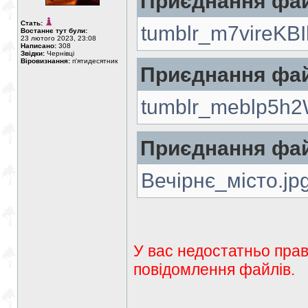
Приєднання фай
Стать:
tumblr_m7vireKB
Востаннє тут були:
23 лютого 2023, 23:08
Написано:
308
Звідки:
Чернівці
Віровизнання:
п'ятидесятник
Приєднання фай
tumblr_meblp5h
Приєднання фай
Вечірнє_місто.jp
У вас недостатньо прав
повідомлення файлів.