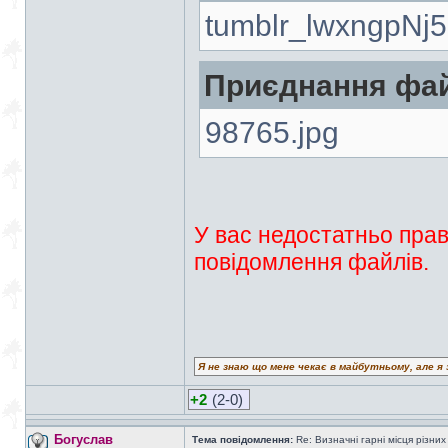
tumblr_lwxngpNj5
Приєднання фай
98765.jpg
У вас недостатньо прав
повідомлення файлів.
Я не знаю що мене чекає в майбутньому, але я 
+2
(2-0)
Богуслав
Тема повідомлення:
Re: Визначні гарні місця різних