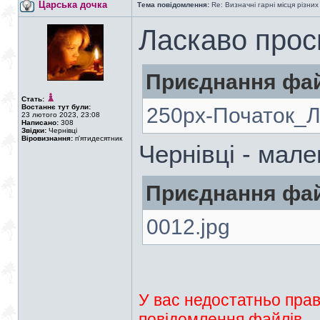
Царська дочка
Тема повідомлення:
Re: Визначні гарні місця різних
Ласкаво прос
Приєднання фай
Стать:
Востаннє тут були:
250px-Початок_Ле
23 лютого 2023, 23:08
Написано:
308
Звідки:
Чернівці
Віровизнання:
п'ятидесятник
Чернівці - мал
Приєднання фай
0012.jpg
У вас недостатньо прав
повідомлення файлів.