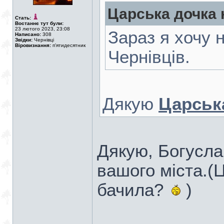
Царська дочка 
Стать:
Востаннє тут були:
23 лютого 2023, 23:08
Зараз я хочу 
Написано:
308
Звідки:
Чернівці
Віровизнання:
п'ятидесятник
Чернівців.
Дякую
Царськ
Дякую, Богусла
вашого міста.(Ц
бачила?
)