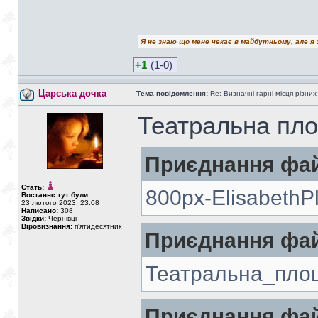
Я не знаю що мене чекає в майбутньому, але я 
+1
(1-0)
Царська дочка
Тема повідомлення:
Re: Визначні гарні місця різних
Театральна пл
Приєднання фай
Стать:
800px-ElisabethP
Востаннє тут були:
23 лютого 2023, 23:08
Написано:
308
Звідки:
Чернівці
Віровизнання:
п'ятидесятник
Приєднання фай
Театральна_пло
Приєднання фай