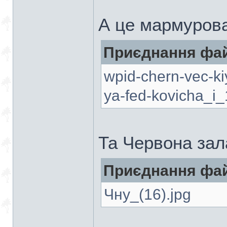
А це мармурова
Приєднання фай
wpid-chern-vec-ki
ya-fed-kovicha_i_
Та Червона зал
Приєднання фай
Чну_(16).jpg