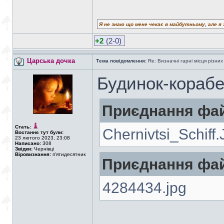
Я не знаю що мене чекає в майбутньому, але я 
+2
(2-0)
Царська дочка
Тема повідомлення:
Re: Визначні гарні місця різних
Будинок-кораб
Приєднання фай
Стать:
Chernivtsi_Schiff
Востаннє тут були:
23 лютого 2023, 23:08
Написано:
308
Звідки:
Чернівці
Віровизнання:
п'ятидесятник
Приєднання фай
4284434.jpg