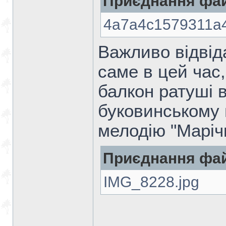
Приєднання фай
4a7a4c1579311a4
Важливо відвідат
саме в цей час
балкон ратуші 
буковинському 
мелодію "Марічк
Приєднання фай
IMG_8228.jpg