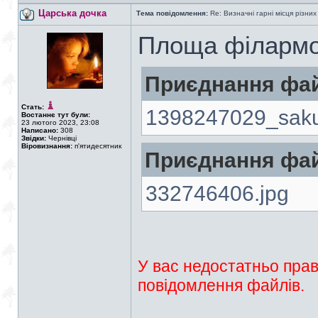
Царська дочка
Тема повідомлення:
Re: Визначні гарні місця різних
Площа філармо
Приєднання фай
Стать:
1398247029_saku
Востаннє тут були:
23 лютого 2023, 23:08
Написано:
308
Звідки:
Чернівці
Віровизнання:
п'ятидесятник
Приєднання фай
332746406.jpg
У вас недостатньо прав
повідомлення файлів.