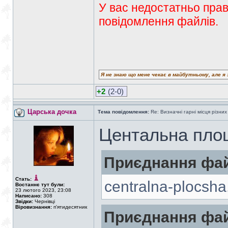
У вас недостатньо прав
повідомлення файлів.
Я не знаю що мене чекає в майбутньому, але я 
+2
(2-0)
Царська дочка
Тема повідомлення:
Re: Визначні гарні місця різних
Центальна пло
Приєднання фай
Стать:
centralna-plocsha
Востаннє тут були:
23 лютого 2023, 23:08
Написано:
308
Звідки:
Чернівці
Віровизнання:
п'ятидесятник
Приєднання фай