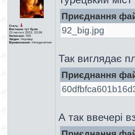
Приєднання фай
Стать:
92_big.jpg
Востаннє тут були:
23 лютого 2023, 23:08
Написано:
308
Звідки:
Чернівці
Віровизнання:
п'ятидесятник
Так виглядає п
Приєднання фай
60dfbfca601b16d
А так ввечері в
Приєднання фай