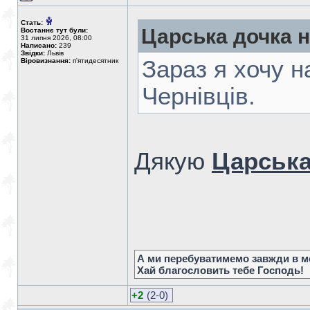
Стать:
Царська дочка 
Востаннє тут були:
31 липня 2026, 08:00
Написано:
239
Звідки:
Львів
Зараз я хочу н
Віровизнання:
п'ятидесятник
Чернівців.
Дякую
Царська
А ми перебуватимемо завжди в мо
Хай благословить тебе Господь!
+2
(2-0)