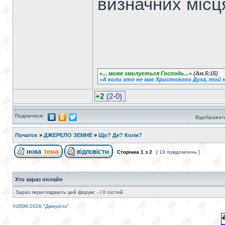
визначних місця
«... може змилується Господь...»
(Ам.5:15)
«А коли хто не має Христового Духа, той н
+2
(2-0)
Поділитися:
Відображати
Початок
»
ДЖЕРЕЛО ЗЕМНЕ
»
Що? Де? Коли?
Сторінка
1
з
2
[ 19 повідомлень ]
Хто зараз онлайн
Зараз переглядають цей форум: - і 0 гостей
©2006-2026 "Джерело"