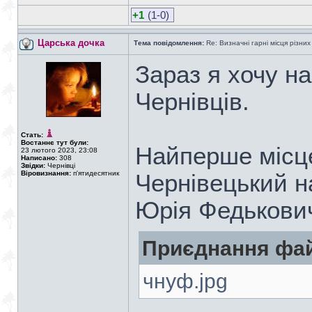
+1
(1-0)
Царська дочка
Тема повідомлення:
Re: Визначні гарні місця різних
Зараз я хочу н
Чернівців.
Стать:
Востаннє тут були:
Найперше місце
23 лютого 2023, 23:08
Написано:
308
Звідки:
Чернівці
Віровизнання:
п'ятидесятник
Чернівецький н
Юрія Федькови
Приєднання фай
чнуф.jpg