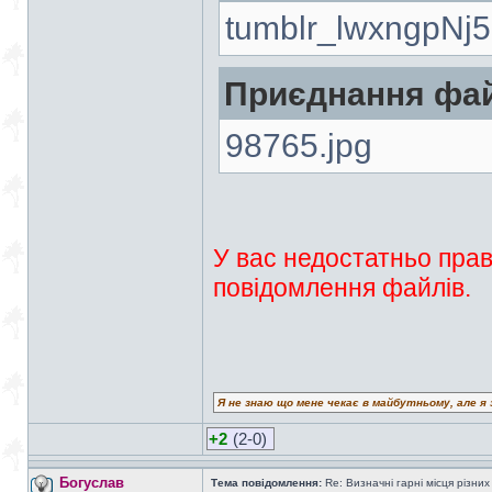
tumblr_lwxngpNj5
Приєднання фай
98765.jpg
У вас недостатньо прав
повідомлення файлів.
Я не знаю що мене чекає в майбутньому, але я 
+2
(2-0)
Богуслав
Тема повідомлення:
Re: Визначні гарні місця різних