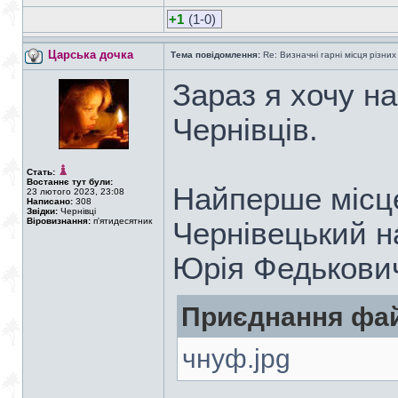
+1
(1-0)
Царська дочка
Тема повідомлення:
Re: Визначні гарні місця різних
Зараз я хочу н
Чернівців.
Стать:
Востаннє тут були:
Найперше місце
23 лютого 2023, 23:08
Написано:
308
Звідки:
Чернівці
Віровизнання:
п'ятидесятник
Чернівецький н
Юрія Федькови
Приєднання фай
чнуф.jpg