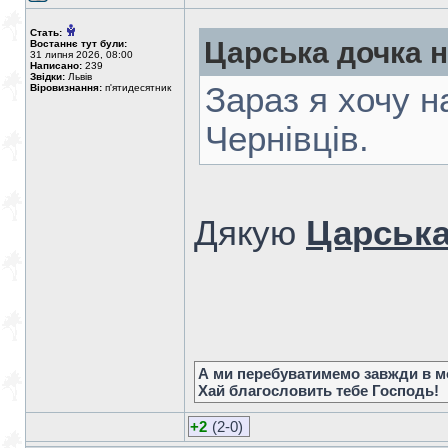
Стать:
Царська дочка 
Востаннє тут були:
31 липня 2026, 08:00
Написано:
239
Звідки:
Львів
Зараз я хочу н
Віровизнання:
п'ятидесятник
Чернівців.
Дякую
Царська
А ми перебуватимемо завжди в мо
Хай благословить тебе Господь!
+2
(2-0)