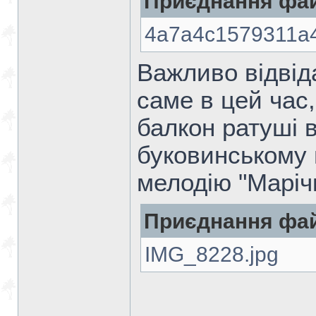
Приєднання фай
4a7a4c1579311a4
Важливо відвідат
саме в цей час
балкон ратуші 
буковинському 
мелодію "Марічк
Приєднання фай
IMG_8228.jpg