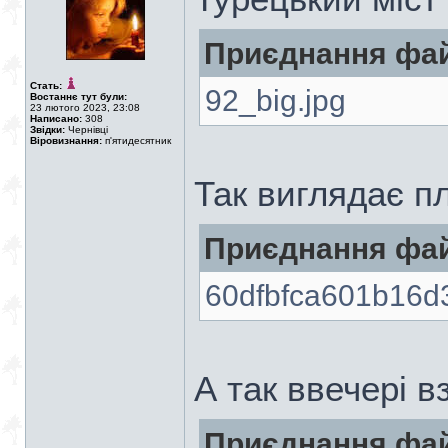
Приєднання фай
Стать:
92_big.jpg
Востаннє тут були:
23 лютого 2023, 23:08
Написано:
308
Звідки:
Чернівці
Віровизнання:
п'ятидесятник
Так виглядає п
Приєднання фай
60dfbfca601b16d
А так ввечері в
Приєднання фай