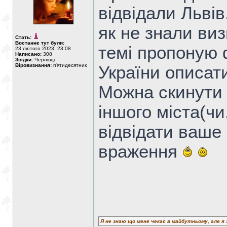
відвідали Львів
як не знали виз
Стать:
Востаннє тут були:
темі пропоную 
23 лютого 2023, 23:08
Написано:
308
Звідки:
Чернівці
Віровизнання:
п'ятидесятник
України описати
Можна скинути 
іншого міста(чи
відвідати ваше 
враження
Я не знаю що мене чекає в майбутньому, але я 