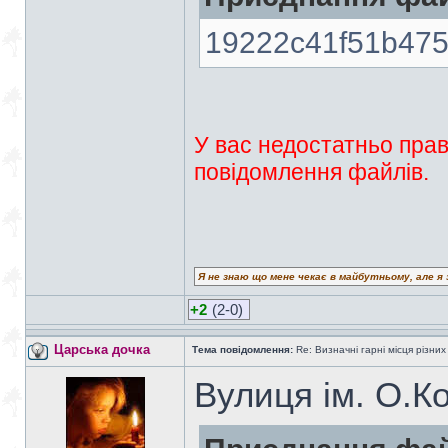
19222c41f51b475
У вас недостатньо прав
повідомлення файлів.
Я не знаю що мене чекає в майбутньому, але я 
+2
(2-0)
Царська дочка
Тема повідомлення:
Re: Визначні гарні місця різних
Вулиця ім. О.К