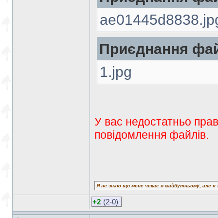
ae01445d8838.jp
Приєднання фай
1.jpg
У вас недостатньо прав
повідомлення файлів.
Я не знаю що мене чекає в майбутньому, але я 
+2
(2-0)