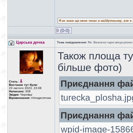
Я не знаю що мене чекає в майбутньому, але я 
0
(0-0)
Царська дочка
Тема повідомлення:
Re: Визначні гарні місця різних
Також площа ту
більше фото)
Приєднання фай
Стать:
Востаннє тут були:
23 лютого 2023, 23:08
Написано:
308
turecka_plosha.jp
Звідки:
Чернівці
Віровизнання:
п'ятидесятник
Приєднання фай
wpid-image-15866