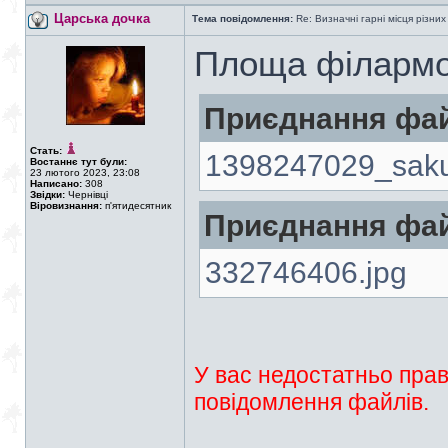
Царська дочка
Тема повідомлення:
Re: Визначні гарні місця різних
Площа філармо
Приєднання фай
Стать:
1398247029_saku
Востаннє тут були:
23 лютого 2023, 23:08
Написано:
308
Звідки:
Чернівці
Віровизнання:
п'ятидесятник
Приєднання фай
332746406.jpg
У вас недостатньо прав
повідомлення файлів.