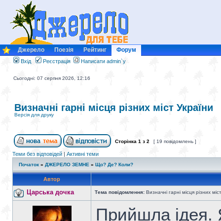
Джерело
Поезія
Рейтинг
Форум
Вхід
Реєстрація
Написати admin`у
Сьогодні: 07 серпня 2026, 12:16
Визначні гарні місця різних міст України
Версія для друку
Сторінка
1
з
2
[ 19 повідомлень ]
Теми без відповідей
|
Активні теми
Початок
»
ДЖЕРЕЛО ЗЕМНЕ
»
Що? Де? Коли?
Автор
Царська дочка
Тема повідомлення:
Визначні гарні місця різних міс
Прийшла ідея.