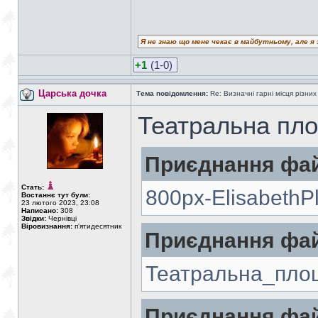
Я не знаю що мене чекає в майбутньому, але я 
+1
(1-0)
Царська дочка
Тема повідомлення:
Re: Визначні гарні місця різних
Театральна пл
Приєднання фай
Стать:
800px-ElisabethP
Востаннє тут були:
23 лютого 2023, 23:08
Написано:
308
Звідки:
Чернівці
Віровизнання:
п'ятидесятник
Приєднання фай
Театральна_пло
Приєднання фай