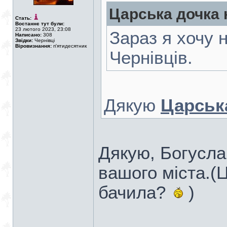
Царська дочка 
Стать:
Востаннє тут були:
23 лютого 2023, 23:08
Зараз я хочу 
Написано:
308
Звідки:
Чернівці
Віровизнання:
п'ятидесятник
Чернівців.
Дякую
Царськ
Дякую, Богусла
вашого міста.(Ц
бачила?
)