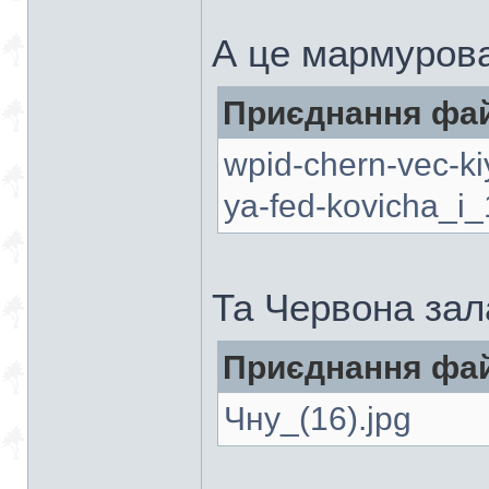
А це мармурова
Приєднання фай
wpid-chern-vec-ki
ya-fed-kovicha_i_
Та Червона зал
Приєднання фай
Чну_(16).jpg