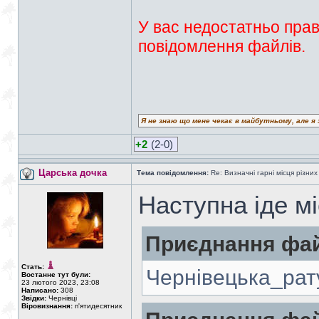
У вас недостатньо прав
повідомлення файлів.
Я не знаю що мене чекає в майбутньому, але я 
+2
(2-0)
Царська дочка
Тема повідомлення:
Re: Визначні гарні місця різних
Наступна іде м
Приєднання фай
Стать:
Чернівецька_рат
Востаннє тут були:
23 лютого 2023, 23:08
Написано:
308
Звідки:
Чернівці
Віровизнання:
п'ятидесятник