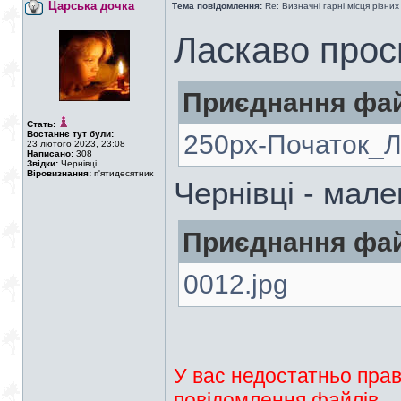
Царська дочка
Тема повідомлення:
Re: Визначні гарні місця різних
Ласкаво прос
Приєднання фай
Стать:
Востаннє тут були:
250px-Початок_Ле
23 лютого 2023, 23:08
Написано:
308
Звідки:
Чернівці
Віровизнання:
п'ятидесятник
Чернівці - мал
Приєднання фай
0012.jpg
У вас недостатньо прав
повідомлення файлів.