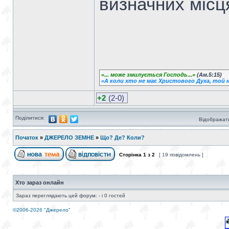
визначних місця
«... може змилується Господь...»
(Ам.5:15)
«А коли хто не має Христового Духа, той н
+2
(2-0)
Поділитися:
Відображати
Початок
»
ДЖЕРЕЛО ЗЕМНЕ
»
Що? Де? Коли?
Сторінка
1
з
2
[ 19 повідомлень ]
Хто зараз онлайн
Зараз переглядають цей форум: - і 0 гостей
©2006-2026 "Джерело"