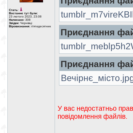
Приєднання фай
Стать:
tumblr_m7vireKB
Востаннє тут були:
23 лютого 2023, 23:08
Написано:
308
Звідки:
Чернівці
Віровизнання:
п'ятидесятник
Приєднання фай
tumblr_meblp5h
Приєднання фай
Вечірнє_місто.jp
У вас недостатньо прав
повідомлення файлів.