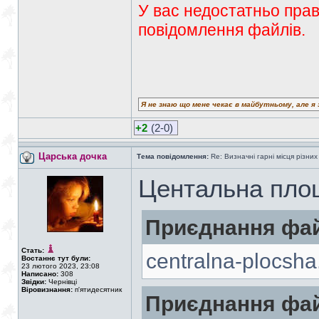
У вас недостатньо прав
повідомлення файлів.
Я не знаю що мене чекає в майбутньому, але я 
+2
(2-0)
Царська дочка
Тема повідомлення:
Re: Визначні гарні місця різних
Центальна пло
Приєднання фай
Стать:
centralna-plocsha
Востаннє тут були:
23 лютого 2023, 23:08
Написано:
308
Звідки:
Чернівці
Віровизнання:
п'ятидесятник
Приєднання фай