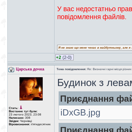
У вас недостатньо прав
повідомлення файлів.
Я не знаю що мене чекає в майбутньому, але я 
+2
(2-0)
Царська дочка
Тема повідомлення:
Re: Визначні гарні місця різних
Будинок з лева
Приєднання фай
Стать:
iDxGB.jpg
Востаннє тут були:
23 лютого 2023, 23:08
Написано:
308
Звідки:
Чернівці
Віровизнання:
п'ятидесятник
Приєднання фай