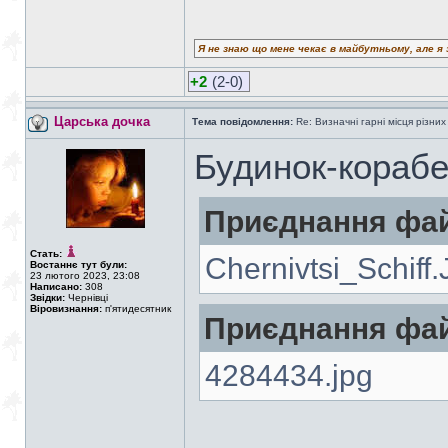
Я не знаю що мене чекає в майбутньому, але я 
+2
(2-0)
Царська дочка
Тема повідомлення:
Re: Визначні гарні місця різних
Будинок-кораб
Приєднання фай
Стать:
Chernivtsi_Schiff
Востаннє тут були:
23 лютого 2023, 23:08
Написано:
308
Звідки:
Чернівці
Віровизнання:
п'ятидесятник
Приєднання фай
4284434.jpg