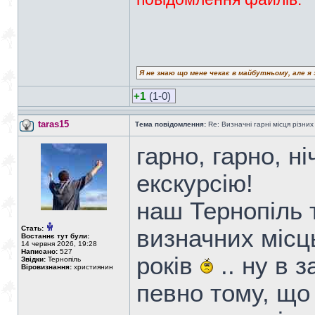
Я не знаю що мене чекає в майбутньому, але я 
+1
(1-0)
taras15
Тема повідомлення:
Re: Визначні гарні місця різних
гарно, гарно, н
екскурсію!
наш Тернопіль т
Стать:
визначних місць
Востаннє тут були:
14 червня 2026, 19:28
Написано:
527
років
.. ну в з
Звідки:
Тернопіль
Віровизнання:
християнин
певно тому, що 