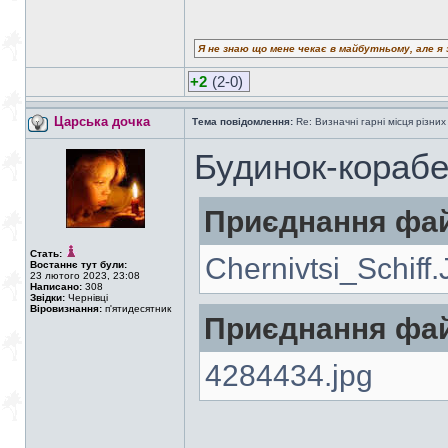
Я не знаю що мене чекає в майбутньому, але я 
+2
(2-0)
Царська дочка
Тема повідомлення:
Re: Визначні гарні місця різних
Будинок-кораб
Приєднання фай
Стать:
Chernivtsi_Schiff
Востаннє тут були:
23 лютого 2023, 23:08
Написано:
308
Звідки:
Чернівці
Віровизнання:
п'ятидесятник
Приєднання фай
4284434.jpg