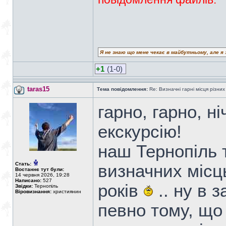
Я не знаю що мене чекає в майбутньому, але я 
+1
(1-0)
taras15
Тема повідомлення:
Re: Визначні гарні місця різних
гарно, гарно, н
екскурсію!
наш Тернопіль т
Стать:
визначних місць
Востаннє тут були:
14 червня 2026, 19:28
Написано:
527
років
.. ну в з
Звідки:
Тернопіль
Віровизнання:
християнин
певно тому, що 