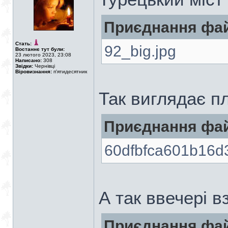
Приєднання фай
Стать:
92_big.jpg
Востаннє тут були:
23 лютого 2023, 23:08
Написано:
308
Звідки:
Чернівці
Віровизнання:
п'ятидесятник
Так виглядає п
Приєднання фай
60dfbfca601b16d
А так ввечері в
Приєднання фай