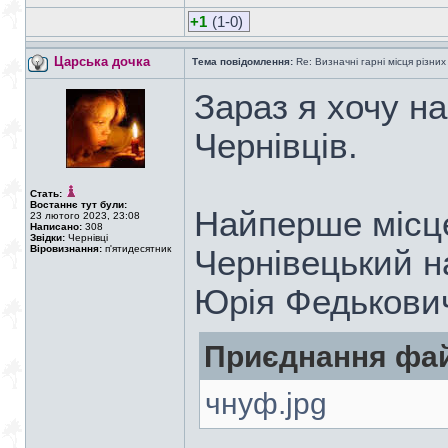
+1
(1-0)
Царська дочка
Тема повідомлення:
Re: Визначні гарні місця різних
Зараз я хочу н
Чернівців.
Стать:
Востаннє тут були:
Найперше місце
23 лютого 2023, 23:08
Написано:
308
Звідки:
Чернівці
Віровизнання:
п'ятидесятник
Чернівецький н
Юрія Федькови
Приєднання фай
чнуф.jpg