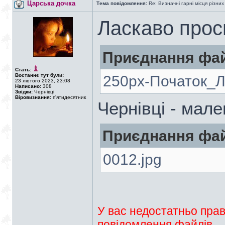
Царська дочка
Тема повідомлення:
Re: Визначні гарні місця різних
Ласкаво прос
Приєднання фай
Стать:
Востаннє тут були:
250px-Початок_Ле
23 лютого 2023, 23:08
Написано:
308
Звідки:
Чернівці
Віровизнання:
п'ятидесятник
Чернівці - мал
Приєднання фай
0012.jpg
У вас недостатньо прав
повідомлення файлів.