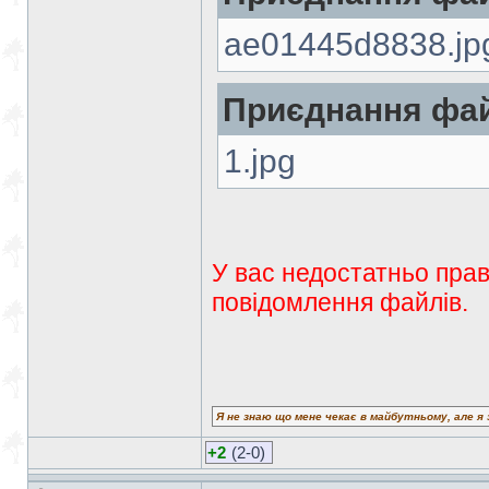
ae01445d8838.jp
Приєднання фай
1.jpg
У вас недостатньо прав
повідомлення файлів.
Я не знаю що мене чекає в майбутньому, але я 
+2
(2-0)