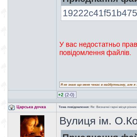
19222c41f51b475
У вас недостатньо прав
повідомлення файлів.
Я не знаю що мене чекає в майбутньому, але я 
+2
(2-0)
Царська дочка
Тема повідомлення:
Re: Визначні гарні місця різних
Вулиця ім. О.К