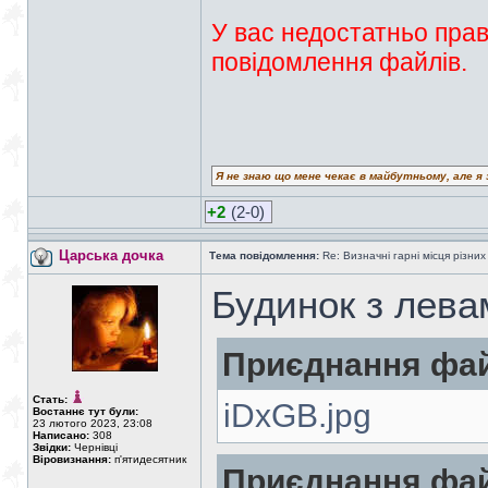
У вас недостатньо прав
повідомлення файлів.
Я не знаю що мене чекає в майбутньому, але я 
+2
(2-0)
Царська дочка
Тема повідомлення:
Re: Визначні гарні місця різних
Будинок з лева
Приєднання фай
Стать:
iDxGB.jpg
Востаннє тут були:
23 лютого 2023, 23:08
Написано:
308
Звідки:
Чернівці
Віровизнання:
п'ятидесятник
Приєднання фай