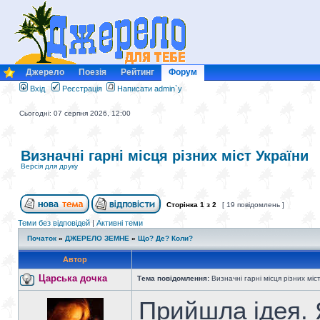
Джерело
Поезія
Рейтинг
Форум
Вхід
Реєстрація
Написати admin`у
Сьогодні: 07 серпня 2026, 12:00
Визначні гарні місця різних міст України
Версія для друку
Сторінка
1
з
2
[ 19 повідомлень ]
Теми без відповідей
|
Активні теми
Початок
»
ДЖЕРЕЛО ЗЕМНЕ
»
Що? Де? Коли?
Автор
Царська дочка
Тема повідомлення:
Визначні гарні місця різних міс
Прийшла ідея.