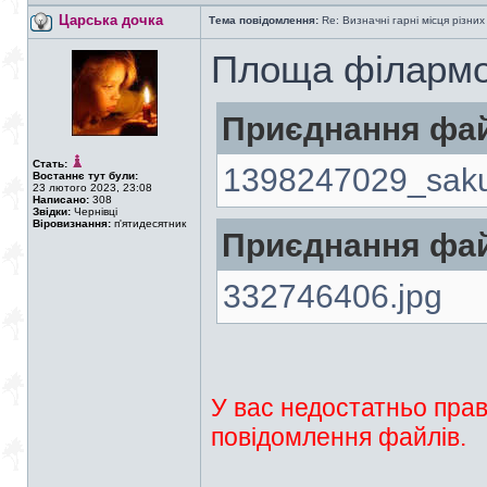
Царська дочка
Тема повідомлення:
Re: Визначні гарні місця різних
Площа філармо
Приєднання фай
Стать:
1398247029_saku
Востаннє тут були:
23 лютого 2023, 23:08
Написано:
308
Звідки:
Чернівці
Віровизнання:
п'ятидесятник
Приєднання фай
332746406.jpg
У вас недостатньо прав
повідомлення файлів.