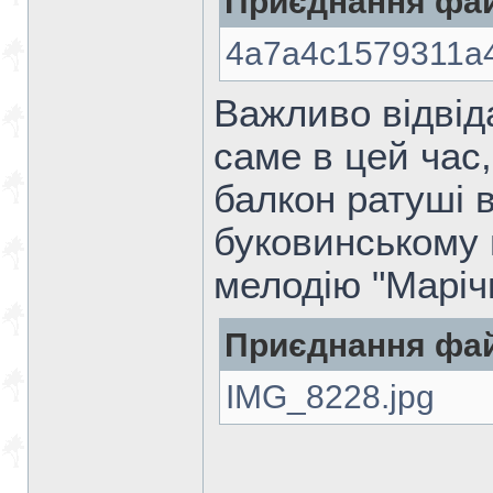
Приєднання фай
4a7a4c1579311a4
Важливо відвідат
саме в цей час
балкон ратуші 
буковинському 
мелодію "Марічк
Приєднання фай
IMG_8228.jpg