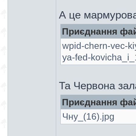
А це мармурова
Приєднання фай
wpid-chern-vec-ki
ya-fed-kovicha_i_
Та Червона зал
Приєднання фай
Чну_(16).jpg