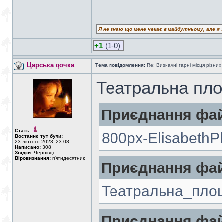
Я не знаю що мене чекає в майбутньому, але я 
+1
(1-0)
Царська дочка
Тема повідомлення:
Re: Визначні гарні місця різних
Театральна пл
Приєднання фай
Стать:
800px-ElisabethP
Востаннє тут були:
23 лютого 2023, 23:08
Написано:
308
Звідки:
Чернівці
Віровизнання:
п'ятидесятник
Приєднання фай
Театральна_пло
Приєднання фай