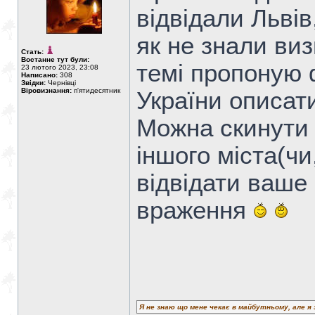
відвідали Львів
як не знали виз
Стать:
Востаннє тут були:
темі пропоную 
23 лютого 2023, 23:08
Написано:
308
Звідки:
Чернівці
Віровизнання:
п'ятидесятник
України описати
Можна скинути 
іншого міста(чи
відвідати ваше 
враження
Я не знаю що мене чекає в майбутньому, але я 