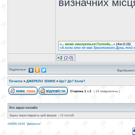
визначних місця
«... може змилується Господь...»
(Ам.5:15)
«А коли хто не має Христового Духа, той н
+2
(2-0)
Поділитися:
Відображати
Початок
»
ДЖЕРЕЛО ЗЕМНЕ
»
Що? Де? Коли?
Сторінка
1
з
2
[ 19 повідомлень ]
Хто зараз онлайн
Зараз переглядають цей форум: - і 0 гостей
©2006-2026 "Джерело"