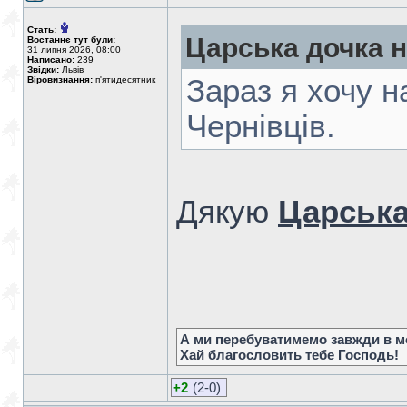
Стать:
Царська дочка 
Востаннє тут були:
31 липня 2026, 08:00
Написано:
239
Звідки:
Львів
Зараз я хочу н
Віровизнання:
п'ятидесятник
Чернівців.
Дякую
Царська
А ми перебуватимемо завжди в мо
Хай благословить тебе Господь!
+2
(2-0)