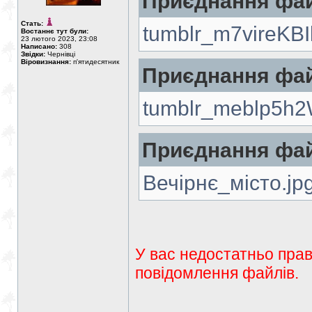
Приєднання фай
Стать:
tumblr_m7vireKB
Востаннє тут були:
23 лютого 2023, 23:08
Написано:
308
Звідки:
Чернівці
Віровизнання:
п'ятидесятник
Приєднання фай
tumblr_meblp5h
Приєднання фай
Вечірнє_місто.jp
У вас недостатньо прав
повідомлення файлів.