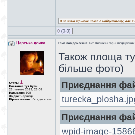
Я не знаю що мене чекає в майбутньому, але я 
0
(0-0)
Царська дочка
Тема повідомлення:
Re: Визначні гарні місця різних
Також площа ту
більше фото)
Приєднання фай
Стать:
Востаннє тут були:
23 лютого 2023, 23:08
Написано:
308
turecka_plosha.jp
Звідки:
Чернівці
Віровизнання:
п'ятидесятник
Приєднання фай
wpid-image-15866