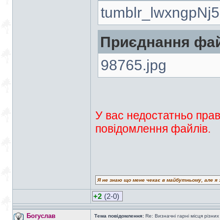
tumblr_lwxngpNj5
Приєднання фай
98765.jpg
У вас недостатньо прав
повідомлення файлів.
Я не знаю що мене чекає в майбутньому, але я 
+2
(2-0)
Богуслав
Тема повідомлення:
Re: Визначні гарні місця різних