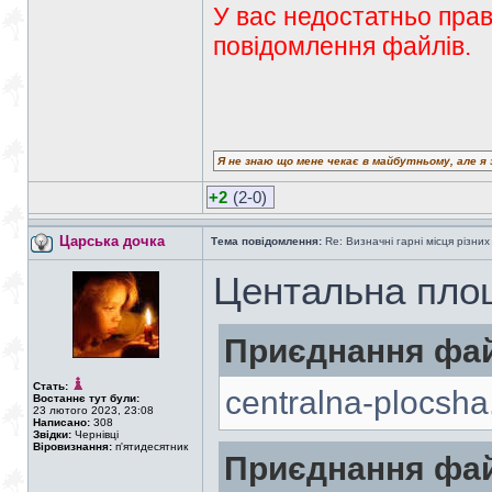
У вас недостатньо прав
повідомлення файлів.
Я не знаю що мене чекає в майбутньому, але я 
+2
(2-0)
Царська дочка
Тема повідомлення:
Re: Визначні гарні місця різних
Центальна пло
Приєднання фай
Стать:
centralna-plocsha
Востаннє тут були:
23 лютого 2023, 23:08
Написано:
308
Звідки:
Чернівці
Віровизнання:
п'ятидесятник
Приєднання фай