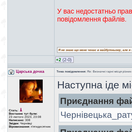
У вас недостатньо прав
повідомлення файлів.
Я не знаю що мене чекає в майбутньому, але я 
+2
(2-0)
Царська дочка
Тема повідомлення:
Re: Визначні гарні місця різних
Наступна іде м
Приєднання фай
Стать:
Чернівецька_рат
Востаннє тут були:
23 лютого 2023, 23:08
Написано:
308
Звідки:
Чернівці
Віровизнання:
п'ятидесятник