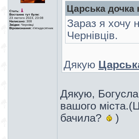
Царська дочка 
Стать:
Востаннє тут були:
23 лютого 2023, 23:08
Зараз я хочу 
Написано:
308
Звідки:
Чернівці
Віровизнання:
п'ятидесятник
Чернівців.
Дякую
Царськ
Дякую, Богусла
вашого міста.(Ц
бачила?
)