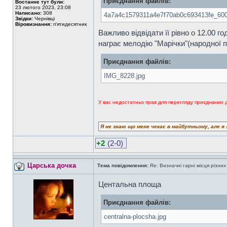
Приєднання файлів:
Востаннє тут були:
23 лютого 2023, 23:08
Написано:
308
4a7a4c1579311a4e7f70ab0c693413fe_600
Звідки:
Чернівці
Віровизнання:
п'ятидесятник
Важливо відвідати її рівно о 12.00 
награє мелодію "Марічки"(народної пі
Приєднання файлів:
IMG_8228.jpg
У вас недостатньо прав для перегляду приєднаних 
Я не знаю що мене чекає в майбутньому, але я 
+2
(2-0)
Царська дочка
Тема повідомлення:
Re: Визначні гарні місця різних
Центальна площа
Приєднання файлів:
centralna-plocsha.jpg