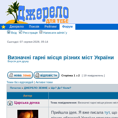
Джерело
Поезія
Рейтинг
Форум
Вхід
Реєстрація
Написати admin`у
Сьогодні: 07 серпня 2026, 05:14
Визначні гарні місця різних міст України
Версія для друку
Сторінка
1
з
2
[ 19 повідомлень ]
Теми без відповідей
|
Активні теми
Початок
»
ДЖЕРЕЛО ЗЕМНЕ
»
Що? Де? Коли?
Автор
Царська дочка
Тема повідомлення:
Визначні гарні місця різних міс
Прийшла ідея. Я вже писала
тут
, що
різних областей України описати гар