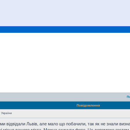
П
Повідомлення
т України
 ми відвідали Львів, але мало що побачили, так як не знали виз
ні місця вашого міста. Можна скинути фото. Це допоможе гостям з