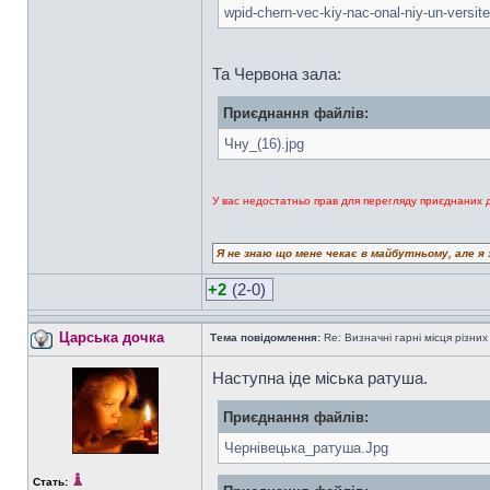
wpid-chern-vec-kiy-nac-onal-niy-un-versit
Та Червона зала:
Приєднання файлів:
Чну_(16).jpg
У вас недостатньо прав для перегляду приєднаних 
Я не знаю що мене чекає в майбутньому, але я 
+2
(2-0)
Царська дочка
Тема повідомлення:
Re: Визначні гарні місця різних
Наступна іде міська ратуша.
Приєднання файлів:
Чернівецька_ратуша.Jpg
Стать: