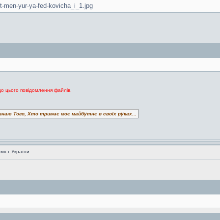
et-men-yur-ya-fed-kovicha_i_1.jpg
до цього повідомлення файлів.
знаю Того, Хто тримає моє майбутнє в своїх руках...
 міст України