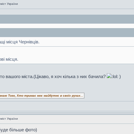
 міст України
щі місця Чернівців.
ові місця.
о вашого міста.(Цікаво, я хоч кілька з них бачила?
)
знаю Того, Хто тримає моє майбутнє в своїх руках...
 міст України
буде більше фото)