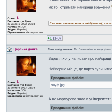
місто і отримати найкращі враження
Стать:
Востаннє тут були:
Я не знаю що мене чекає в майбутньому, але я 
23 лютого 2023, 23:08
Написано:
308
Звідки:
Чернівці
Віровизнання:
п'ятидесятник
+1
(1-0)
Царська дочка
Тема повідомлення:
Re: Визначні гарні місця різних
Зараз я хочу написати про найкращі 
Найперше місце, де варто зупинитис
Приєднання файлів:
Стать:
чнуф.jpg
Востаннє тут були:
23 лютого 2023, 23:08
Написано:
308
Звідки:
Чернівці
Віровизнання:
п'ятидесятник
А це мармурова зала в університеті:
Приєднання файлів: