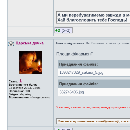
А ми перебуватимемо завжди в мо
Хай благословить тебе Господь!
+2
(2-0)
Царська дочка
Тема повідомлення:
Re: Визначні гарні місця різних
Площа філармонії
Приєднання файлів:
1398247029_sakura_5.jpg
Стать:
Приєднання файлів:
Востаннє тут були:
23 лютого 2023, 23:08
Написано:
308
332746406.jpg
Звідки:
Чернівці
Віровизнання:
п'ятидесятник
У вас недостатньо прав для перегляду приєднаних 
Я не знаю що мене чекає в майбутньому, але я 