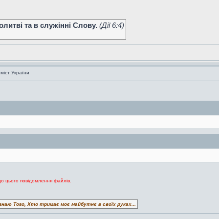
литві та в служінні Слову.
(Дiї 6:4)
 міст України
до цього повідомлення файлів.
знаю Того, Хто тримає моє майбутнє в своїх руках...