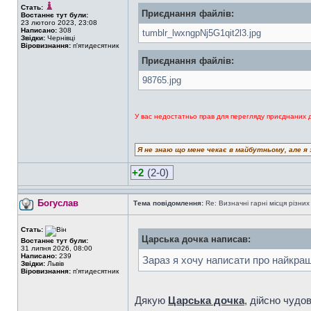
Стать:
Приєднання файлів:
Востаннє тут були:
23 лютого 2023, 23:08
Написано:
308
tumblr_lwxngpNj5G1qit2l3.jpg
Звідки:
Чернівці
Віровизнання:
п'ятидесятник
Приєднання файлів:
98765.jpg
У вас недостатньо прав для перегляду приєднаних 
Я не знаю що мене чекає в майбутньому, але я 
+2
(2-0)
Богуслав
Тема повідомлення:
Re: Визначні гарні місця різних
Стать:
Царська дочка написав:
Востаннє тут були:
31 липня 2026, 08:00
Написано:
239
Зараз я хочу написати про найкращі
Звідки:
Львів
Віровизнання:
п'ятидесятник
Дякую
Царська дочка
, дійсно чудов