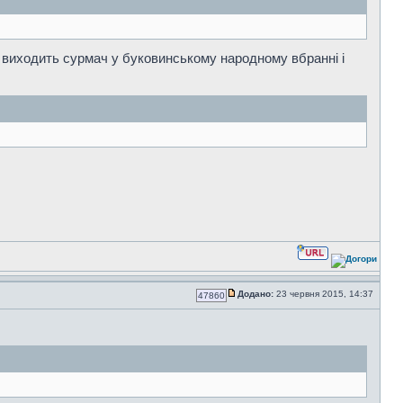
уші виходить сурмач у буковинському народному вбранні і
Додано:
23 червня 2015, 14:37
47860