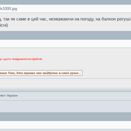
x1000.jpg
год, так як саме в цей час, незважаючи на погоду, на балкон рат
сні)
до цього повідомлення файлів.
знаю Того, Хто тримає моє майбутнє в своїх руках...
 міст України