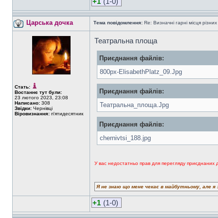
+1
(1-0)
Царська дочка
Тема повідомлення:
Re: Визначні гарні місця різних
Театральна площа
Приєднання файлів:
800px-ElisabethPlatz_09.Jpg
Стать:
Приєднання файлів:
Востаннє тут були:
23 лютого 2023, 23:08
Написано:
308
Театральна_площа.Jpg
Звідки:
Чернівці
Віровизнання:
п'ятидесятник
Приєднання файлів:
chernivtsi_188.jpg
У вас недостатньо прав для перегляду приєднаних 
Я не знаю що мене чекає в майбутньому, але я 
+1
(1-0)