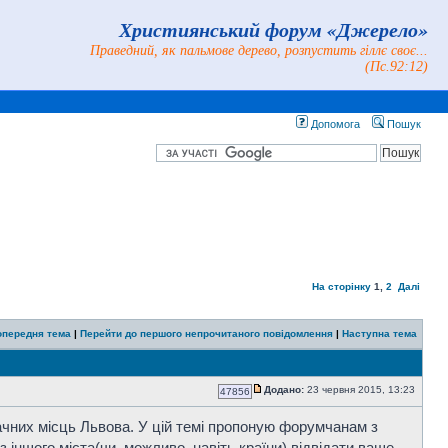
Християнський форум «Джерело»
Праведний, як пальмове дерево, розпустить гіллє своє...
(Пс.92:12)
Допомога
Пошук
На сторінку
1
,
2
Далі
опередня тема
|
Перейти до першого непрочитаного повідомлення
|
Наступна тема
Додано:
23 червня 2015, 13:23
47856
начних місць Львова. У цій темі пропоную форумчанам з
 іншого міста(чи, можливо, навіть країни) відвідати ваше