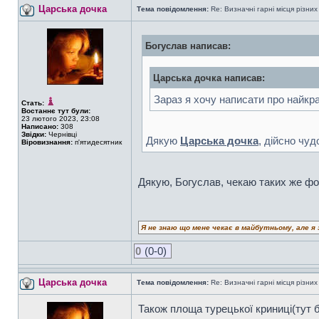
Царська дочка
Тема повідомлення:
Re: Визначні гарні місця різних
Богуслав написав:
Царська дочка написав:
Зараз я хочу написати про найкра
Стать:
Востаннє тут були:
23 лютого 2023, 23:08
Написано:
308
Звідки:
Чернівці
Дякую
Царська дочка
, дійсно чуд
Віровизнання:
п'ятидесятник
Дякую, Богуслав, чекаю таких же фот
Я не знаю що мене чекає в майбутньому, але я 
0
(0-0)
Царська дочка
Тема повідомлення:
Re: Визначні гарні місця різних
Також площа турецької криниці(тут 