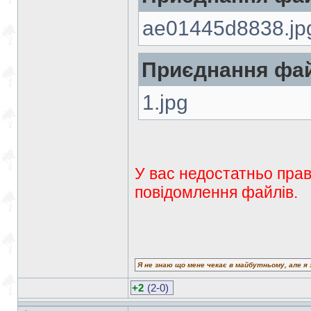
ae01445d8838.jp
Приєднання фай
1.jpg
У вас недостатньо прав
повідомлення файлів.
Я не знаю що мене чекає в майбутньому, але я 
+2
(2-0)