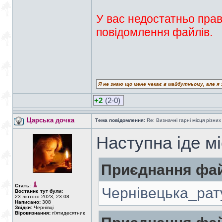
У вас недостатньо прав
повідомлення файлів.
Я не знаю що мене чекає в майбутньому, але я 
+2
(2-0)
Царська дочка
Тема повідомлення:
Re: Визначні гарні місця різних
Наступна іде м
Приєднання фай
Стать:
Чернівецька_рат
Востаннє тут були:
23 лютого 2023, 23:08
Написано:
308
Звідки:
Чернівці
Віровизнання:
п'ятидесятник