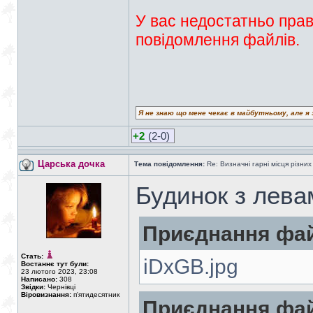
У вас недостатньо прав
повідомлення файлів.
Я не знаю що мене чекає в майбутньому, але я 
+2
(2-0)
Царська дочка
Тема повідомлення:
Re: Визначні гарні місця різних
Будинок з лева
Приєднання фай
Стать:
iDxGB.jpg
Востаннє тут були:
23 лютого 2023, 23:08
Написано:
308
Звідки:
Чернівці
Віровизнання:
п'ятидесятник
Приєднання фай