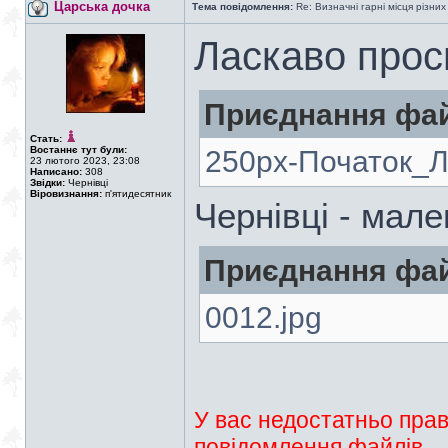
Царська дочка
Тема повідомлення:
Re: Визначні гарні місця різних
Ласкаво прос
Приєднання фай
Стать:
Востаннє тут були:
250px-Початок_Ле
23 лютого 2023, 23:08
Написано:
308
Звідки:
Чернівці
Віровизнання:
п'ятидесятник
Чернівці - мал
Приєднання фай
0012.jpg
У вас недостатньо прав
повідомлення файлів.