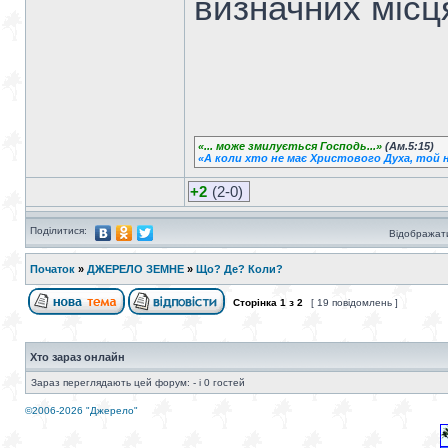
визначних місця
«... може змилується Господь...»
(Ам.5:15)
«А коли хто не має Христового Духа, той н
+2
(2-0)
Поділитися:
Відображати
Початок
»
ДЖЕРЕЛО ЗЕМНЕ
»
Що? Де? Коли?
Сторінка
1
з
2
[ 19 повідомлень ]
Хто зараз онлайн
Зараз переглядають цей форум: - і 0 гостей
©2006-2026 "Джерело"