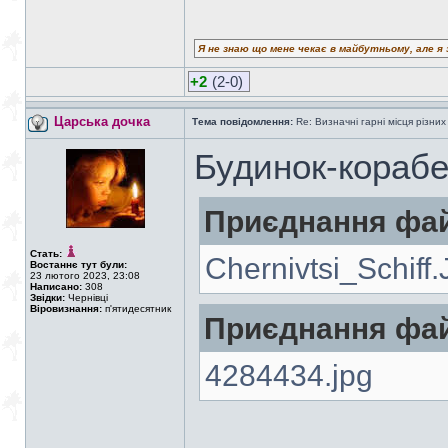
Я не знаю що мене чекає в майбутньому, але я 
+2
(2-0)
Царська дочка
Тема повідомлення:
Re: Визначні гарні місця різних
Будинок-кораб
Приєднання фай
Стать:
Chernivtsi_Schiff
Востаннє тут були:
23 лютого 2023, 23:08
Написано:
308
Звідки:
Чернівці
Віровизнання:
п'ятидесятник
Приєднання фай
4284434.jpg