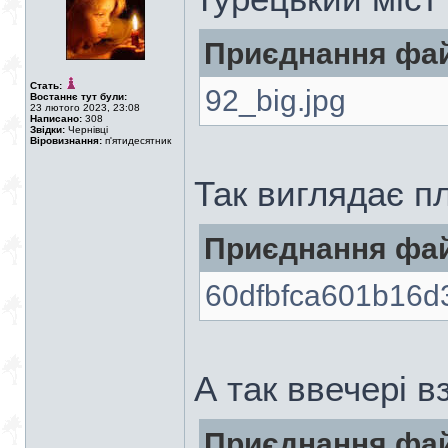
Приєднання фай
Стать:
92_big.jpg
Востаннє тут були:
23 лютого 2023, 23:08
Написано:
308
Звідки:
Чернівці
Віровизнання:
п'ятидесятник
Так виглядає п
Приєднання фай
60dfbfca601b16d
А так ввечері в
Приєднання фай