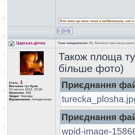
Я не знаю що мене чекає в майбутньому, але я 
0
(0-0)
Царська дочка
Тема повідомлення:
Re: Визначні гарні місця різних
Також площа ту
більше фото)
Приєднання фай
Стать:
Востаннє тут були:
23 лютого 2023, 23:08
Написано:
308
turecka_plosha.jp
Звідки:
Чернівці
Віровизнання:
п'ятидесятник
Приєднання фай
wpid-image-15866