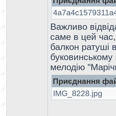
Приєднання фай
4a7a4c1579311a4
Важливо відвідат
саме в цей час
балкон ратуші 
буковинському 
мелодію "Марічк
Приєднання фай
IMG_8228.jpg