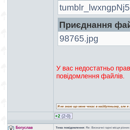
tumblr_lwxngpNj5
Приєднання фай
98765.jpg
У вас недостатньо прав
повідомлення файлів.
Я не знаю що мене чекає в майбутньому, але я 
+2
(2-0)
Богуслав
Тема повідомлення:
Re: Визначні гарні місця різних