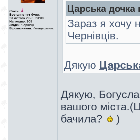
Царська дочка 
Стать:
Востаннє тут були:
23 лютого 2023, 23:08
Зараз я хочу 
Написано:
308
Звідки:
Чернівці
Віровизнання:
п'ятидесятник
Чернівців.
Дякую
Царськ
Дякую, Богусла
вашого міста.(Ц
бачила?
)