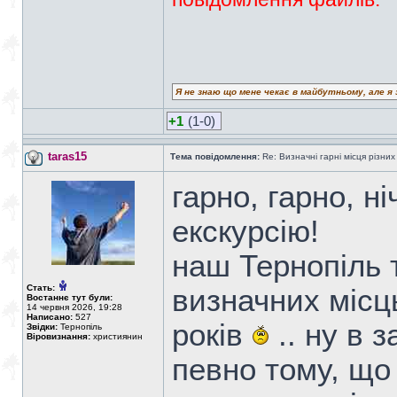
Я не знаю що мене чекає в майбутньому, але я 
+1
(1-0)
taras15
Тема повідомлення:
Re: Визначні гарні місця різних
гарно, гарно, н
екскурсію!
наш Тернопіль т
Стать:
визначних місць
Востаннє тут були:
14 червня 2026, 19:28
Написано:
527
років
.. ну в з
Звідки:
Тернопіль
Віровизнання:
християнин
певно тому, що 