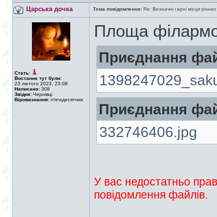
Царська дочка
Тема повідомлення:
Re: Визначні гарні місця різних
Площа філармо
Приєднання фай
Стать:
1398247029_saku
Востаннє тут були:
23 лютого 2023, 23:08
Написано:
308
Звідки:
Чернівці
Віровизнання:
п'ятидесятник
Приєднання фай
332746406.jpg
У вас недостатньо прав
повідомлення файлів.