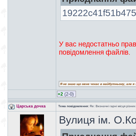
19222c41f51b475
У вас недостатньо прав
повідомлення файлів.
Я не знаю що мене чекає в майбутньому, але я 
+2
(2-0)
Царська дочка
Тема повідомлення:
Re: Визначні гарні місця різних
Вулиця ім. О.К