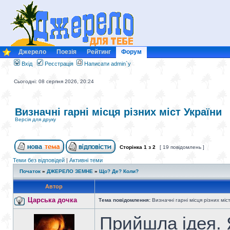
Джерело
Поезія
Рейтинг
Форум
Вхід
Реєстрація
Написати admin`у
Сьогодні: 08 серпня 2026, 20:24
Визначні гарні місця різних міст України
Версія для друку
Сторінка
1
з
2
[ 19 повідомлень ]
Теми без відповідей
|
Активні теми
Початок
»
ДЖЕРЕЛО ЗЕМНЕ
»
Що? Де? Коли?
Автор
Царська дочка
Тема повідомлення:
Визначні гарні місця різних міс
Прийшла ідея.