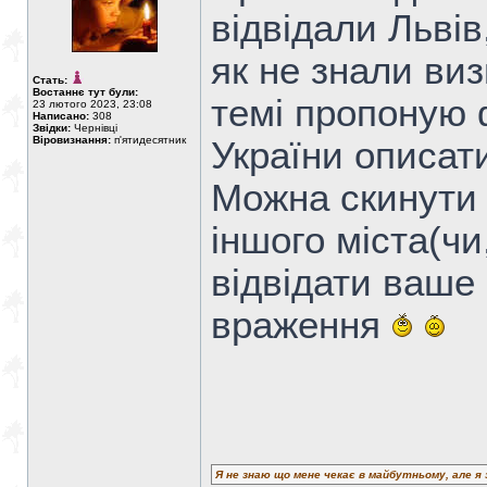
відвідали Львів
як не знали виз
Стать:
Востаннє тут були:
темі пропоную 
23 лютого 2023, 23:08
Написано:
308
Звідки:
Чернівці
Віровизнання:
п'ятидесятник
України описати
Можна скинути 
іншого міста(чи
відвідати ваше 
враження
Я не знаю що мене чекає в майбутньому, але я 