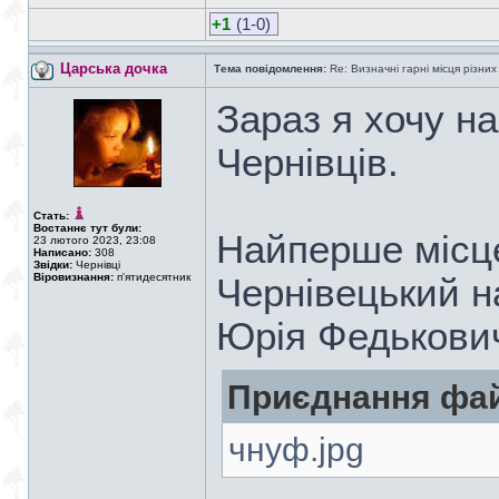
+1
(1-0)
Царська дочка
Тема повідомлення:
Re: Визначні гарні місця різних
Зараз я хочу н
Чернівців.
Стать:
Востаннє тут були:
Найперше місце
23 лютого 2023, 23:08
Написано:
308
Звідки:
Чернівці
Віровизнання:
п'ятидесятник
Чернівецький н
Юрія Федькови
Приєднання фай
чнуф.jpg