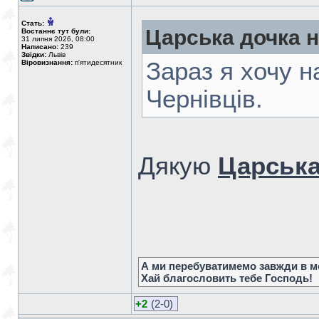
Стать:
Царська дочка 
Востаннє тут були:
31 липня 2026, 08:00
Написано:
239
Звідки:
Львів
Зараз я хочу н
Віровизнання:
п'ятидесятник
Чернівців.
Дякую
Царська
А ми перебуватимемо завжди в мо
Хай благословить тебе Господь!
+2
(2-0)