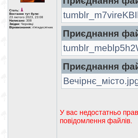
Приєднання фай
Стать:
tumblr_m7vireKB
Востаннє тут були:
23 лютого 2023, 23:08
Написано:
308
Звідки:
Чернівці
Віровизнання:
п'ятидесятник
Приєднання фай
tumblr_meblp5h
Приєднання фай
Вечірнє_місто.jp
У вас недостатньо прав
повідомлення файлів.