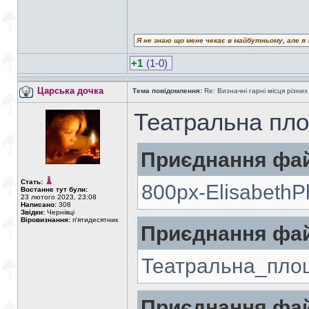
Я не знаю що мене чекає в майбутньому, але я 
+1
(1-0)
Царська дочка
Тема повідомлення:
Re: Визначні гарні місця різних
Театральна пл
Приєднання фай
Стать:
800px-ElisabethP
Востаннє тут були:
23 лютого 2023, 23:08
Написано:
308
Звідки:
Чернівці
Віровизнання:
п'ятидесятник
Приєднання фай
Театральна_пло
Приєднання фай