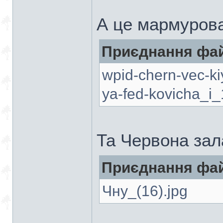
А це мармурова
Приєднання фай
wpid-chern-vec-ki
ya-fed-kovicha_i_
Та Червона зал
Приєднання фай
Чну_(16).jpg