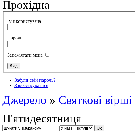
Прохідна
Ім'я користувача
Пароль
Запам'ятати мене
Забули свій пароль?
Зареєструватися
Джерело
»
Святкові вірші
П'ятидесятниця