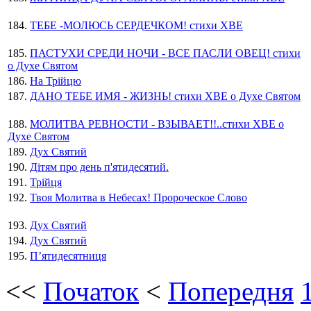
184.
ТЕБЕ -МОЛЮСЬ СЕРДЕЧКОМ! стихи ХВЕ
185.
ПАСТУХИ СРЕДИ НОЧИ - ВСЕ ПАСЛИ ОВЕЦ! стихи
о Духе Святом
186.
На Трійцю
187.
ДАНО ТЕБЕ ИМЯ - ЖИЗНЬ! стихи ХВЕ о Духе Святом
188.
МОЛИТВА РЕВНОСТИ - ВЗЫВАЕТ!!..стихи ХВЕ о
Духе Святом
189.
Дух Святий
190.
Дітям про день п'ятидесятий.
191.
Трійця
192.
Твоя Молитва в Небесах! Пророческое Слово
193.
Дух Святий
194.
Дух Святий
195.
П’ятидесятниця
<<
Початок
<
Попередня