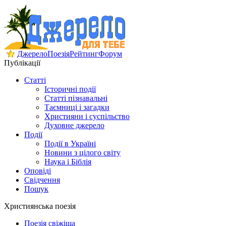
Джерело
Поезія
Рейтинг
Форум
Публікації
Статті
Історичні події
Статті пізнавальні
Таємниці і загадки
Християни і суспільство
Духовне джерело
Події
Події в Україні
Новини з цілого світу
Наука і Біблія
Оповіді
Свідчення
Пошук
Християнська поезія
Поезія свіжіша