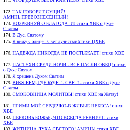
171.
ЧТОБ ДУША БЫЛА КАК НЕБО! стихи ХВЕ
172.
ТАК ГОВОРИТ СУЩИЙ!
АМИНЬ,ПРЕВОЗНЕСЁННЫЙ!
173.
ВОЗРЕВНУЙ О БЛАГОДАТИ! стихи ХВЕ о Духе
Святом
174.
В Дусі Святому
175.
Я вижу Солнце - Свет лучистый!стихи ЦХВЕ
176.
НАДЕЖДА НИКОГДА НЕ ПОСТЫЖАЕТ! стихи ХВЕ
177.
ПАСТУХИ СРЕДИ НОЧИ - ВСЕ ПАСЛИ ОВЕЦ! стихи
о Духе Святом
178.
Я хрещена Духом Святим
179.
ВИФЛЕЕМ, ГДЕ БУДЕТ - СВЕТ! - стихи ХВЕ о Духе
Святом
180.
СМОКОВНИЦА МОЛИТВЫ! стихи ХВЕ на Жатву!
181.
ПРИМИ МОЁ СЕРДЕЧКО-В ЖИВЫЕ НЕБЕСА! стихи
ХВЕ
182.
ЦЕРКОВЬ БОЖЬЯ, ЧТО ВСЕГДА РЕВНУЕТ! стихи
ХВЕ
183.
ЖИТНИЦА ДУХА СВЯТОГО! АМИНЬ! стихи ХВЕ