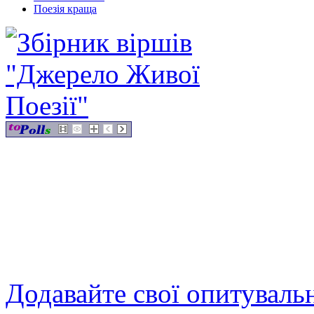
Поезія краща
Додавайте свої опитуваль