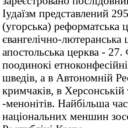
зареєстровано послідовник
Іудаїзм представлений 295
(угорська) реформатська ц
євангелічно-лютеранська ц
апостольська церква - 27
поодинокі етноконфесійні 
шведів, а в Автономній Ре
кримчаків, в Херсонській 
-менонітів. Найбільша час
національних меншин зос