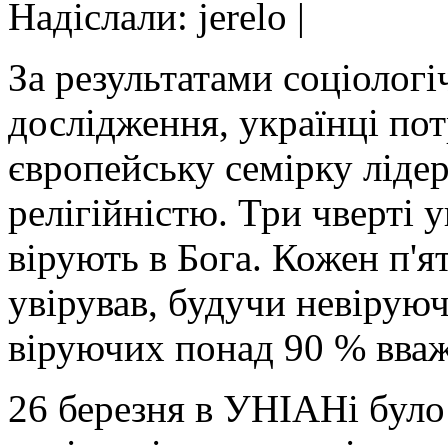
Надіслали: jerelo |
За результатами соціологі
дослідження, українці по
європейську семірку лідер
релігійністю. Три чверті у
вірують в Бога. Кожен п'я
увірував, будучи невірую
віруючих понад 90 % вва
26 березня в УНІАНі було