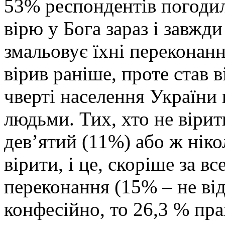
53% респондентів погодил
вірю у Бога зараз і завж
змальовує їхні переконан
вірив раніше, проте став 
чверті населення України
людьми. Тих, хто не віри
дев’ятий (11%) або ж ніко
вірити, і це, скоріше за вс
переконання (15% – не ві
конфесійно, то 26,3 % пр