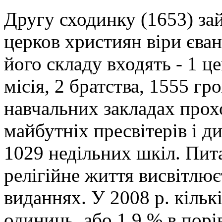
Другу сходинку (1653) за
церков християн віри єван
його складу входять - 1 ц
місія, 2 братства, 1555 г
навчальних закладах прох
майбутніх пресвітерів і д
1029 недільних шкіл. Пита
релігійне життя висвітлює
виданнях. У 2008 р. кільк
одиниць, або 1,9 % в порі