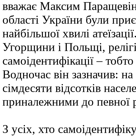
вважає Максим Паращевін,
області України були при
найбільшої хвилі атеїзаці
Угорщини і Польщі, реліг
самоідентифікації – тобт
Водночас він зазначив: на
сімдесяти відсотків насел
приналежними до певної ре
З усіх, хто самоідентифік