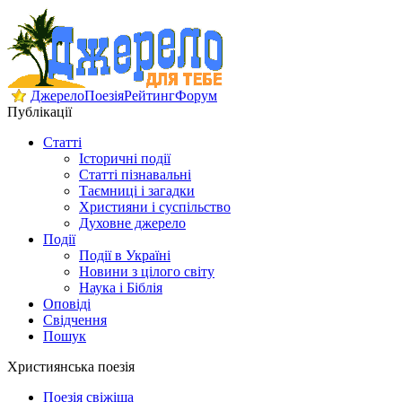
Джерело
Поезія
Рейтинг
Форум
Публікації
Статті
Історичні події
Статті пізнавальні
Таємниці і загадки
Християни і суспільство
Духовне джерело
Події
Події в Україні
Новини з цілого світу
Наука і Біблія
Оповіді
Свідчення
Пошук
Християнська поезія
Поезія свіжіша