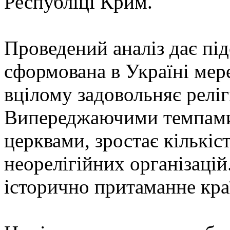
Республіці Крим.
Проведений аналіз дає пі
сформована в Україні мере
вцілому задовольняє реліг
Випереджаючими темпами,
церквами, зростає кількіс
неорелігійних організацій
історично притаманне краї