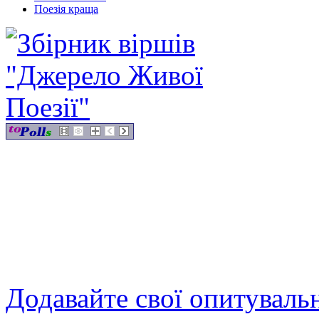
Поезія краща
Додавайте свої опитуваль