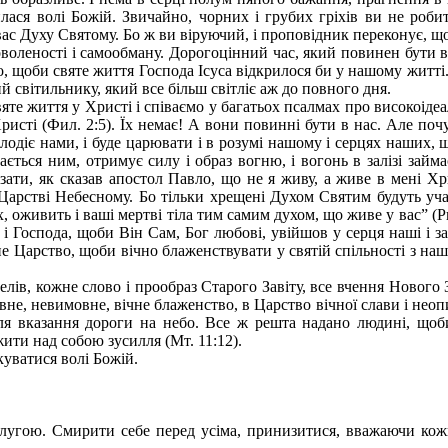
лася волі Божій. Звичайно, чорних і грубих гріхів ви не робит
ас Духу Святому. Бо ж ви віруючий, і проповідник переконує, щ
оволеності і самообману. Дорогоцінний час, який повинен бути ви
, щоби святе життя Господа Ісуса відкрилося би у нашому житті. 
й світильнику, який все більш світліє аж до повного дня.
яте життя у Христі і співаємо у багатьох псалмах про високоідеал
ристі (Фил. 2:5). Їх немає! А вони повинні бути в нас. Але поч
володіє нами, і буде царювати і в розумі нашому і серцях наших,
инається ним, отримує силу і образ вогню, і вогонь в залізі за
ати, як сказав апостол Павло, що не я живу, а живе в мені Хри
 Царстві Небесному. Бо тільки хрещені Духом Святим будуть уч
их, оживить і ваші мертві тіла тим самим духом, що живе у вас” (
і Господа, щоби Він Сам, Бог любові, увійшов у серця наші і з
е Царство, щоби вічно блаженствувати у святій спільності з наш
елів, кожне слово і прообраз Старого Завіту, все вчення Нового З
е, невимовне, вічне блаженство, в Царство вічної слави і неопис
для вказання дороги на небо. Все ж решта надано людині, що
ти над собою зусилля (Мт. 11:12).
куватися волі Божій.
х слугою. Смирити себе перед усіма, принизитися, вважаючи кож