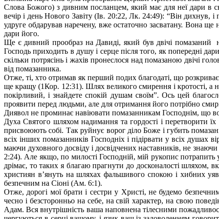
Слова Божого) з дивним посланцем, який має для неї дари в с
вечір і день Нового Завіту (Ів. 20:22, Лк. 24:49): “Він дихнув
удруге обдарував наречену, вже остаточно засватану. Вона ще н
дари його.
Ще є дивний прообраз на Давиді, який був двічі помазаний на 
Господь приходить в душу і серце після того, як попередні да
скільки потрясінь і жахів пронеслося над помазаною двічі гол
від помазанника.
Отже, ті, хто отримав як перший подих благодаті, що розкрива
ще кращу (1Кор. 12:31). Шлях великого смирення і кротості, а 
покірливий, і знайдете спокій душам своїм”. Ось цей благо
проявити перед людьми, але для отримання його потрібно смир
Диявол не проминає навіювати помазанникам Господнім, що вони 
Духа Святого шляхом надимання та гордості і перетворити їх 
присвоюють собі. Так руйнує ворог діло Боже і губить помазан
всіх інших помазанників Господніх і підірвати у всіх душах ві
маючи духовного досвіду і досвідчених наставників, не знаючи
2:24). Але якщо, по милості Господній, мій рукопис потрапить 
дрімає, то таких я благаю прагнути до досконалості шляхом, в
християн в’януть на шляхах фальшивого спокою і хибних уявл
безпечним на Сіоні (Ам. 6:1).
Отже, дорогі мої брати і сестри у Христі, не будемо безпечн
чесно і безсторонньо на себе, на свій характер, на свою повед
Адам. Вся внутрішність ваша наповнена тілесними пожадливостя
чергуються в серці вашому, і язик ваш із задоволенням говорить