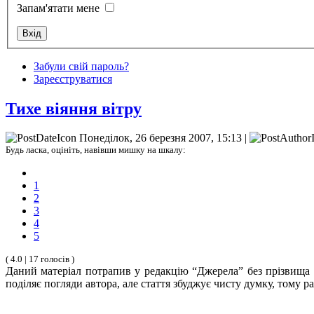
Запам'ятати мене
Забули свій пароль?
Зареєструватися
Тихе віяння вітру
Понеділок, 26 березня 2007, 15:13 |
Будь ласка, оцініть, навівши мишку на шкалу:
1
2
3
4
5
( 4.0 | 17 голосів )
Даний матеріал потрапив у редакцію “Джерела” без прізвища а
поділяє погляди автора, але стаття збуджує чисту думку, тому