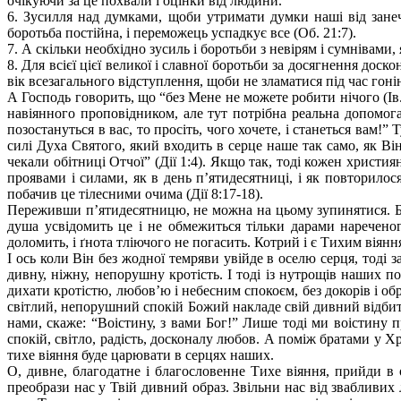
очікуючи за це похвали і оцінки від людини.
6. Зусилля над думками, щоби утримати думки наші від занеч
боротьба постійна, і переможець успадкує все (Об. 21:7).
7. А скільки необхідно зусиль і боротьби з невірям і сумнівами
8. Для всієї цієї великої і славної боротьби за досягнення до
вік всезагального відступлення, щоби не зламатися під час гоні
А Господь говорить, що “без Мене не можете робити нічого (Ів. 
навіянного проповідником, але тут потрібна реальна допомог
позостануться в вас, то просіть, чого хочете, і станеться вам!
силі Духа Святого, який входить в серце наше так само, як Ві
чекали обітниці Отчої” (Дії 1:4). Якщо так, тоді кожен христ
проявами і силами, як в день п’ятидесятниці, і як повторил
побачив це тілесними очима (Дії 8:17-18).
Переживши п’ятидесятницю, не можна на цьому зупинятися. Бо ц
душа усвідомить це і не обмежиться тільки дарами наречено
доломить, і ґнота тліючого не погасить. Котрий і є Тихим віян
І ось коли Він без жодної темряви увійде в оселю серця, тоді 
дивну, ніжну, непорушну кротість. І тоді із нутрощів наших п
дихати кротістю, любов’ю і небесним спокоєм, без докорів і обр
світлий, непорушний спокій Божий накладе свій дивний відбиток
нами, скаже: “Воістину, з вами Бог!” Лише тоді ми воістину 
спокій, світло, радість, досконалу любов. А поміж братами у Хр
тихе віяння буде царювати в серцях наших.
О, дивне, благодатне і благословенне Тихе віяння, прийди в
преобрази нас у Твій дивний образ. Звільни нас від звабливи