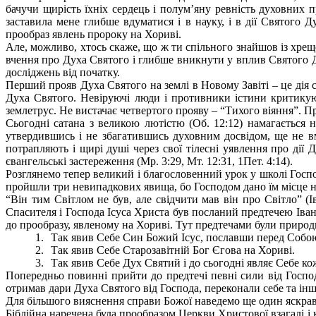
бачучи щирість їхніх сердець і полум’яну ревність духовних 
заставила мене глибше вдуматися і в науку, і в дії Святого
прообраз явлень пророку на Хориві.
Але, можливо, хтось скаже, що ж ти спільного знайшов із хрещ
вчення про Духа Святого і глибше вникнути у вплив Святого Д
досліджень від початку.
Перший прояв Духа Святого на землі в Новому Завіті – це дія 
Духа Святого. Невіруючі люди і противники істини критику
землетрус. Не вистачає четвертого прояву – “Тихого віяння”. П
Сьогодні сатана з великою лютістю (Об. 12:12) намагається н
утвердившись і не збагатившись духовним досвідом, ще не вм
потрапляють і щирі душі через свої тілесні уявлення про дії 
євангельські застереження (Мр. 3:29, Мт. 12:31, 1Пет. 4:14).
Розглянемо тепер великий і благословенний урок у школі Госпо
пройшли три невипадкових явища, бо Господом дано їм місце на 
“Він тим Світлом не був, але свідчити мав він про Світло” (І
Спасителя і Господа Ісуса Христа був посланий предтечею Іван 
до прообразу, явленому на Хориві. Тут предтечами були природ
1.
Так явив Себе Син Божий Ісус, пославши перед Собою
2.
Так явив Себе Старозавітній Бог Єгова на Хориві.
3.
Так явив Себе Дух Святий і до сьогодні являє Себе ко
Попередньо повинні прийти до предтечі певні сили від Господ
отримав дари Духа Святого від Господа, переконали себе та ін
Для більшого вияснення справи Божої наведемо ще один яскрави
Біблійна наречена була прообразом Церкви Христової взагалі і 