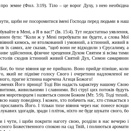
ро земне (Фил. 3:19). Тіло – це ворог Духу, з нею необхідна
сягнути, щоби не посоромитися імені Господа перед людьми в наш
вайте в Мені, а Я в вас!” (Ів. 15:4). Тут недостатньо уявлення,
инен бути: “Коли ж у Мені перебувати ви будете, а слова Мої
 навіяний кимось, не втолкований і умовний, а істинний, живий в
в їх самих, але сказав, “щоб вони не відходили з Єрусалиму, а
 живе здійснення, фізичне хрещення Духом Святим зі всіма тими
Апостолів сходив істинний живий Святий Дух, Симон самарянин
 Бог, бо тихе віяння ще не прийшло. Воно прийде пізніше, коли
о, який не підніме голосу Свого і очеретини надломленої не
ченого, прагне істинна наречена Агнця Божого!
 променях Його зірниці! Тоді Він надасть характеру нашому Свою
довитими, живильними і славними. Всі струї цих потоків будуть
нним миротворцем і назветься сином Божим (Мт. 5:9). Тоді тихий,
сю нашу поведінку. І кожен, хто побачить нас, хто стикається з
прославить Його. І тільки тихе віяння через нас понесе всюди
укавих здогадів, зради і пліток, ніхто не буде шукати свого, бо
 і чути, і щоби покрити наготу свою, розділи в нас вечерю і
есного Божественного спокою на сад Твій, і полиються аромати