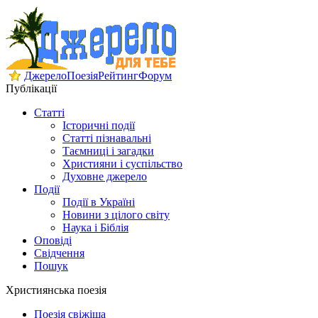
Джерело
Поезія
Рейтинг
Форум
Публікації
Статті
Історичні події
Статті пізнавальні
Таємниці і загадки
Християни і суспільство
Духовне джерело
Події
Події в Україні
Новини з цілого світу
Наука і Біблія
Оповіді
Свідчення
Пошук
Християнська поезія
Поезія свіжіша