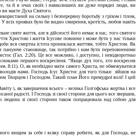
е, та й в очах своїх і навколишніх ви дуже порядні люди, ви
о ви маєте Духа Святого.
користаний на сильну і безперервну боротьбу з гріхом і тілом,
У всіх проявах було би видно смирення, кротість, любов навіть
ьне святе життя, але в дійсності його немає в нас, того святого
уття Христові і життя Ісусове повинне і може бути у нас тільки
 щоби вся смертна істота прониклася життям, тобто Христом. Як
ймає пануюче становище, так потрібно і нам бути переповненими
стос (Гал. 2:20). Це все можливо, і доступно, і невідворотньо
асниками першого воскресіння. “Якщо дух того, хто воскресив
Рим. 8:11). О, як необхідно мати самого Христа, не обмежуватися
аволодів нами. Господь Ісус Христос для того тільки зійшов на
им Творцем і Господом. Такий план Його премудрої волі! І цей
авіту і, як завершення всього – велика Голгофська жертва і все
аної радості. І Господь зі своєї сторони для цього все звершив,
би людина зі своєї сторони також попрацювала над собою для
ного вищим за себе і всяку справу робити, як для Господа, не