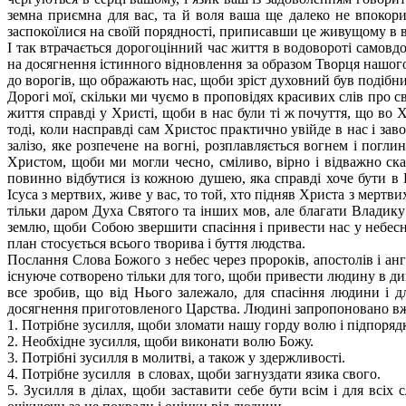
земна приємна для вас, та й воля ваша ще далеко не впокори
заспокоїлися на своїй порядності, приписавши це живущому в в
І так втрачається дорогоцінний час життя в водовороті самовд
на досягнення істинного відновлення за образом Творця нашого
до ворогів, що ображають нас, щоби зріст духовний був подібни
Дорогі мої, скільки ми чуємо в проповідях красивих слів про св
життя справді у Христі, щоби в нас були ті ж почуття, що во Х
тоді, коли насправді сам Христос практично увійде в нас і за
залізо, яке розпечене на вогні, розплавляється вогнем і погл
Христом, щоби ми могли чесно, сміливо, вірно і відважно сказ
повинно відбутися із кожною душею, яка справді хоче бути в
Ісуса з мертвих, живе у вас, то той, хто підняв Христа з мертв
тільки даром Духа Святого та інших мов, але благати Владику 
землю, щоби Собою звершити спасіння і привести нас у небесн
план стосується всього творива і буття людства.
Послання Слова Божого з небес через пророків, апостолів і анг
існуюче сотворено тільки для того, щоби привести людину в дивн
все зробив, що від Нього залежало, для спасіння людини і 
досягнення приготовленого Царства. Людині запропоновано вжи
1. Потрібне зусилля, щоби зломати нашу горду волю і підпоряд
2. Необхідне зусилля, щоби виконати волю Божу.
3. Потрібні зусилля в молитві, а також у здержливості.
4. Потрібне зусилля в словах, щоби загнуздати язика свого.
5. Зусилля в ділах, щоби заставити себе бути всім і для всі