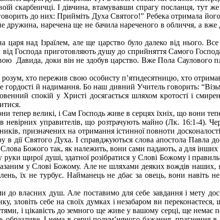
воїй скарбничці. І дівчина, втамувавши спрагу посланця, тут же
, і говорить до них: Прийміть Духа Святого!” Ребека отримала йог
е дружина, наречена ще не бачила нареченого в обличчя, а вже дв
царя над Ізраїлем, але ще царство було далеко від нього. Все 
ри від Господа приготовляють душу до сприйняття Самого Господа
овою Давида, доки він не здобув царство. Вже Пола Саулового пла
є розум, хто пережив свою особисту п’ятидесятницю, хто отримав
не гордості й надимання. Бо наш дивний Учитель говорить: “Візьмі
словенний спокій у Христі досягається шляхом кротості і смир
итися.
тепер великі, і Сам Господь живе в серцях їхніх, що вони тепер д
в невірних управителів, що розтрачують майно (Лк. 16:1-4). Че
ників, призначених на отримання істинної повноти досконалості.
ру в дії Святого Духа. І справджуються слова апостола Павла до
 Слова Божого так, як належить, вони сами падають, а для інших 
у руки щирої душі, здатної розібратися у Слові Божому і правил
казаним у Слові Божому. Але не шляхами деяких вождів наших, які
ень, їх не турбує. Найманець не дбає за овець, вони навіть н
ими до власних душ. Але поставимо для себе завдання і мету дос
інку, зловіть себе на своїх думках і незабаром ви переконаєтеся,
ми, і цікавість до земного ще живе у вашому серці, ще немає по
 образливе. І нема в серці полум’няного бажання, прагнення в не