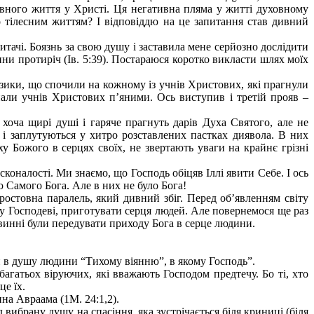
ховного життя у Христі. Ця негативна пляма у житті духовному
о тілесним життям? І відповіддю на це запитання став дивний
тачі. Боязнь за свою душу і заставила мене серйозно дослідити
и протиріч (Ів. 5:39). Постараюся коротко викласти шлях моїх
язики, що спочили на кожному із учнів Христових, які прагнули
ли учнів Христових п’яними. Ось виступив і третій прояв –
 хоча щирі душі і гаряче прагнуть дарів Духа Святого, але не
 і заплутуються у хитро розставлених пастках диявола. В них
ху Божого в серцях своїх, не звертають уваги на крайнє грізні
оналості. Ми знаємо, що Господь обіцяв Іллі явити Себе. І ось
 Самого Бога. Але в них не було Бога!
простовна паралель, який дивний збіг. Перед об’явленням світу
огу Господеві, приготувати серця людей. Але повернемося ще раз
овинні були передувати приходу Бога в серце людини.
ти в душу людини “Тихому віянню”, в якому Господь”.
агатьох віруючих, які вважають Господом предтечу. Бо ті, хто
е їх.
на Авраама (1М. 24:1,2).
вибрану душу на спасіння, яка зустрічається біля криниці (біля