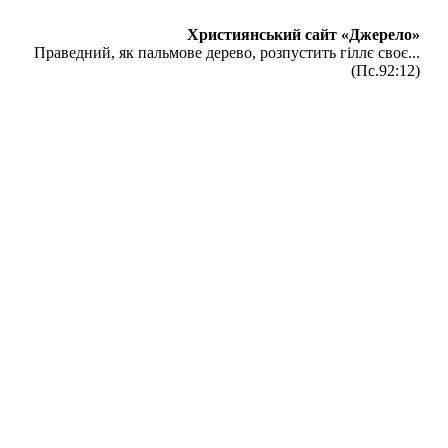
Християнський сайт «Джерело»
Праведний, як пальмове дерево, розпустить гіллє своє...
(Пс.92:12)