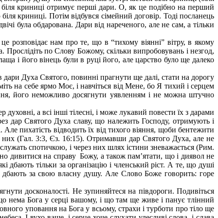
 біля криниці отримує перші дари. О, як це подібно на перший
о біля криниці. Потім відбувся сімейний договір. Тоді посланець
ічі була обдарована. Дари від нареченого, але не сам, а тільки
це розповідає нам про те, що в “тихому віянні” вітру, в якому
. Прослідіть по Слову Божому, скільки випробовувань і незгод,
ща і його вінець були в руці його, але царство було ще далеко
 дари Духа Святого, повинні прагнути ще далі, стати на дорогу
ть на себе ярмо Моє, і навчіться від Мене, бо Я тихий і серцем
ення, його неможливо досягнути уявленням і не можна штучно
уховні, а всі інші тілесні, і може лукавий повести їх з дарами
рез дар Святого Духа славу, що належить Господу, отримують і
 Але пихатість відводить їх від тихого віяння, щоби бентежити
 них (Гал. 3:3, Єз. 16:15). Отримавши дар Святого Духа, але не
служать спотичкою, і через них шлях істини зневажається (Рим.
ьно дивитися на справу Божу, а також пам’ятати, що і диявол не
 дбають тільки за організацію і членський ріст. А те, що душі
е дбають за свою власну душу. Але Слово Боже говорить: горе
ягнути досконалості. Не зупиняйтеся на півдороги. Подивіться
 що нема Бога у серці вашому, і що там ще живе і панує тлінний
вного уповання на Бога у всьому, страхи і турботи про тіло ще
беса. І вухо ваше, і серце хоче слухати улесливі слова, і слава