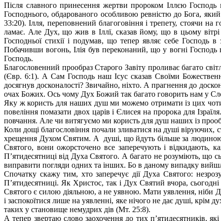
Після славного принесення жертви пророком Іллєю Господь п
Господнього, обдарованого особливою ревністю до Бога, який 
33:20). Ілля, переповнений благоговіння і трепету, стоячи на г
ламає. Але Дух, що жив в Іллї, сказав йому, що в цьому вітрі
Господньої стихії і подумав, що тепер являє себе Господь в
Побачивши вогонь, Ілія був переконаний, що у вогні Господь п
Господь.
Благословенний прообраз Старого Завіту проливає багато сві
(Євр. 6:1). А Сам Господь наш Ісус сказав Своїми Божествен
досягнув досконалості? Звичайно, ніхто. А прагнення до доскона
очах Божих. Ось чому Дух Божий так багато говорить нам у Сл
Яку ж користь для наших душ ми можемо отримати із цих чотирь
повеління помазати двох царів і Єлисея на пророка для Ізраїл
повчання. Але чи витягуємо ми користь для душ наших із прообр
Коли дощі благословіння почали зливатися на душі віруючих, с
хрещення Духом Святим. А душі, що йдуть більше за людиною, 
Святого, вони ожорсточено все заперечують і відкидають, к
П’ятидесятниці від Духа Святого. А багато не розуміють, що с
виправити погляди одних та інших. Бо в даному випадку вийшл
Спочатку скажу тим, хто заперечує дії Духа Святого: незрозум
П’ятидесятниці. Як Христос, так і Дух Святий вчора, сьогодн
Святого є силою діяльною, а не уявною. Мати уявлення, ніби Д
і заспокоїтися лише на уявленні, яке нічого не дає душі, крім
таких у становище немудрих дів (Мт. 25:8).
А тепер звертаю слово заохочення до тих п’ятидесятників, я