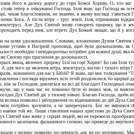
овів його в далеку дорогу до гори Божої Хориву. О, хто міг 
стояв тепер в очікуванні Господа. Ілля знав, що Господа як о
орі, чекав благословіння, не знаючи, в якому вигляді з’явиться 
 немає Бога. А після вітру – трус землі. Ілля, отримавши відкр
 землетрусі. Але Дух Святий знову говорить пророку, що в зе
роходить перед ним, але втретє Дух Божий звіщає, що й у вогні
тла на шлях удосконалення. Словами, вложеними Духом Святим в
ними устами в Нагірній проповіді, щоб були досконалими, як От
лості необхідне і невідворотньо потрібне для кожної душі, яка б
ові Своєму про прагнення до досконалості.
ох явищ, явлених пророку Іллі на горі Хорив? Бо сам Ілля тут 
я. А для чого це явлення вітра, землетрусу, вогню і тихого вітр
азів, залишених для нас у Біблії? Я знаю, що моє толкування “Т
тавлення і погляди віруючих всіх течій розділилися, бо щиріші д
ніж за Господом, дивляться на всі дії благодаті Господньої оча
ажучи, що у наш час не повинно бути ні інших мов, ні вияснен
ьогодні Дух Святий діє у тихому віянні. Благаю Господа, щоби ві
а велика помилка і заблудження по відношенню до дій Духа Свят
іле потрібно зрозуміти, а не заперечувати. Бог не змінився (Єв
і і навіки той же. Лише ставлення наших християн до Духа Свято
ух Святий вже живе у серцях людей, які не пережили прообразни
 духовного засипання, фальшивого спокою, що приведе до мертвог
кі впали у велику помилку по ревності, але не по розумінню. М