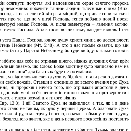
би осягнути почуття, які наповнювали серце святого пророка
собу неможливо побачити тлінній людині тілесними очима (Вих.
Господь. І ось великий вітер та міцний, що зриває гори та скелі
иття про те, що не у вітрі Господь, тепер побачив новий прояв
млетрусі немає Господа. А після землетруса – явлення вогню.
 немає Господа. А ось після вогню тихе, лагідне віяння. І там
 уста Павла, Господь кличе душу християнина до досконалості
ець Небесний (Мт. 5:48). А хто з нас посміє сказати, що він
ажає бути у Царстві Небесному, бо туди ввійдуть тільки готові в
нібито для себе не отримав нічого, ніяких духовних благ, крім
у? Але ми знаємо, що Слово Боже воістину було написано нам на
ихого віяння” для багатьох буде незрозумілим.
уші, усвідомлюючи свою духовну бідність, стали ревно досягати
ми своїх вождів. Ставши в опозицію до всього вчення про Духа
ня, ні пророків і нічого того, що отримали апостоли в день
н допоміг мені роз’ясненням істинного значення протверезити і
ого, а також розуміння тихого віяння.
р. 13:8). І дії Святого Духа не змінилися, а так, як і в день
го стало не таким, як було у першій Церкві. А благодать Духа
х сил вітру, землетрусу і вогню, означає – обманути свою душу
о, безплодного життя, яке в день першого воскресіння поставить
аючи спільність з братами, хрещеними Святим Духом, знаючи й