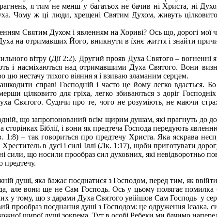
прагнень, я тим не менш у багатьох не бачив ні Христа, ні Ду
 Духа. Чому ж ці люди, хрещені Святим Духом, живуть цілковит
енням Святим Духом і явленням на Хориві? Ось що, дорогі мої чи
уха на отримавших Його, вникнути в їхнє життя і знайти причин
сильного вітру (Дії 2:2). Другий прояв Духа Святого – вогненні 
ють і насміхаються над отримавшими Духа Святого. Вони визна
ро цю нестачу тихого віяння я і взиваю зламаним серцем.
ашкодити справі Господній і часто це йому легко вдається. Бо
ерши цілковито для гріха, легко збиваються з доріг Господніх
Духа Святого. Судячи про те, чого не розуміють, не маючи стра
дній, що запропонований всім щирим душам, які прагнуть до доск
сторінках Біблії, і вони як предтеча Господа передують явленню
в. 1:8) – так говориться про предтечу Христа. Яка яскрава нес
Хреститель в дусі і силі Іллі (Лк. 1:17), щоби приготувати дор
ні сили, що носили прообраз сил духовних, які невідворотньо п
 предтечу.
жній душі, яка бажає поєднатися з Господом, перед тим, як ввій
а, але вони ще не Сам Господь. Ось у цьому полягає помилка б
ших у тому, що з дарами Духа Святого увійшов Сам Господь у серц
й прообраз поєднання душі з Господом: це одруження Ісаака, си
кожної щирої душі зокрема. Тут в особі Ребеки ми бачимо наперед 