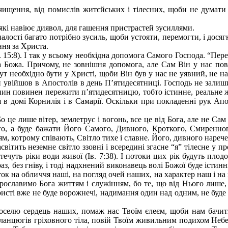
ищення, від помислів житєйських і тілесних, щоби не думати п
, які навіює диявол, для гашення пристрастей зусиллями.
сконалості багато потрібно зусиль, щоби устояти, перемогти, і до
ння за Христа.
15:8). І так у всьому необхідна допомога Самого Господа. “Перебу
а Божа. Причому, не зовнішня допомога, але Сам Він у нас пов
” Тут необхідно бути у Христі, щоби Він був у нас не уявний, не
н увійшов в Апостолів в день П’ятидесятниці. Господь не залиши
иянин повинен пережити п’ятидесятницю, тобто істинне, реальне
ося в домі Корнилія і в Самарії. Оскільки при покладенні рук 
е лише вітер, землетрус і вогонь, все це від Бога, але не Сам
го, а буде бажати Його Самого, Дивного, Кроткого, Смиренног
ням, котрому співають, Світло тихе і славне. Його, дивного наре
засвітить неземне світло ззовні і всередині згасне “я” тілесне у
отечуть ріки води живої (Ів. 7:38). І потоки цих рік будуть пло
аз, без гніву, і тоді надхнений виконавець волі Божої буде істи
 на обличчя наші, на погляд очей наших, на характер наш і на в
прославимо Бога життям і служінням, бо те, що від Нього лише, 
исті вже не буде ворожнечі, надимання один над одним, не буде л
 оселю сердець наших, помаж нас Твоїм єлеєм, щоби нам бачити
х ланцюгів гріховного тіла, повій Твоїм живильним подихом Неб