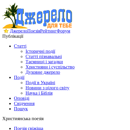
Джерело
Поезія
Рейтинг
Форум
Публікації
Статті
Історичні події
Статті пізнавальні
Таємниці і загадки
Християни і суспільство
Духовне джерело
Події
Події в Україні
Новини з цілого світу
Наука і Біблія
Оповіді
Свідчення
Пошук
Християнська поезія
Поезія свіжіша