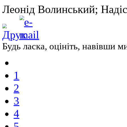
Леонід Волинський; Надіс
Будь ласка, оцініть, навівши 
1
2
3
4
5