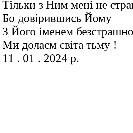
Тільки з Ним мені не стр
Бо довірившись Йому
З Його іменем безстрашн
Ми долаєм світа тьму !
11 . 01 . 2024 р.