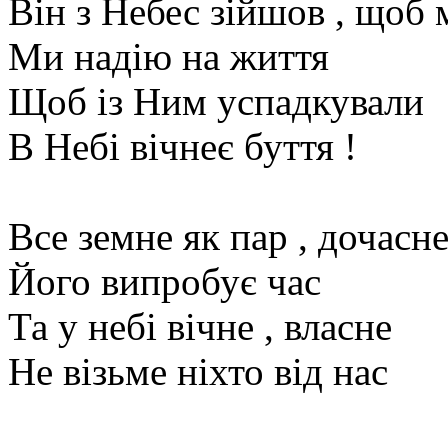
Він з Небес зійшов , щоб 
Ми надію на життя
Щоб із Ним успадкували
В Небі вічнеє буття !
Все земне як пар , дочасн
Його випробує час
Та у небі вічне , власне
Не візьме ніхто від нас