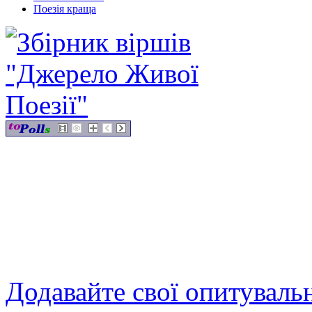
Поезія краща
Додавайте свої опитуваль