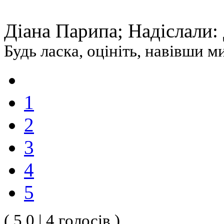
Діана Парипа; Надіслали:
Будь ласка, оцініть, навівши 
1
2
3
4
5
( 5.0 | 4 голосів )