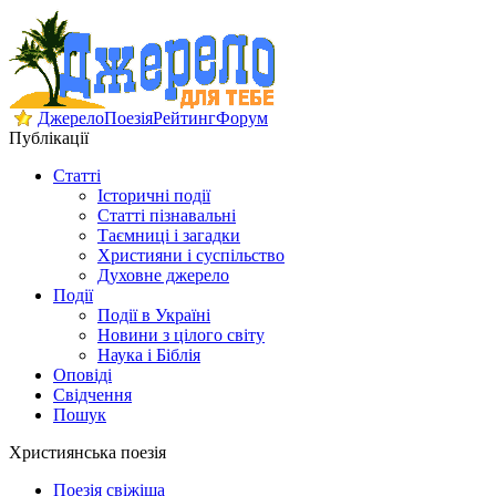
Джерело
Поезія
Рейтинг
Форум
Публікації
Статті
Історичні події
Статті пізнавальні
Таємниці і загадки
Християни і суспільство
Духовне джерело
Події
Події в Україні
Новини з цілого світу
Наука і Біблія
Оповіді
Свідчення
Пошук
Християнська поезія
Поезія свіжіша