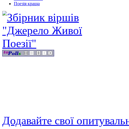
Поезія краща
Додавайте свої опитуваль