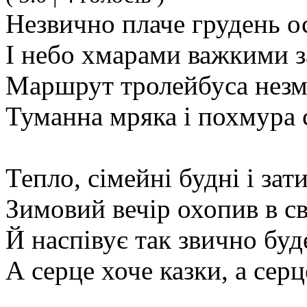
Незвично плаче грудень о
І небо хмарами важкими з
Маршрут тролейбуса нез
Туманна мряка і похмура с
Тепло, сімейні будні і зат
Зимовий вечір охопив в с
Й наспівує так звично буд
А серце хоче казки, а серц