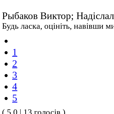
Рыбаков Виктор; Надіслали
Будь ласка, оцініть, навівши 
1
2
3
4
5
( 5.0 | 13 голосів )