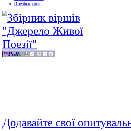
Поезія краща
Додавайте свої опитуваль