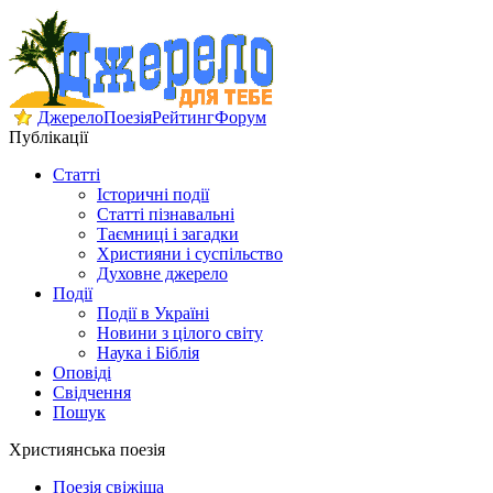
Джерело
Поезія
Рейтинг
Форум
Публікації
Статті
Історичні події
Статті пізнавальні
Таємниці і загадки
Християни і суспільство
Духовне джерело
Події
Події в Україні
Новини з цілого світу
Наука і Біблія
Оповіді
Свідчення
Пошук
Християнська поезія
Поезія свіжіша