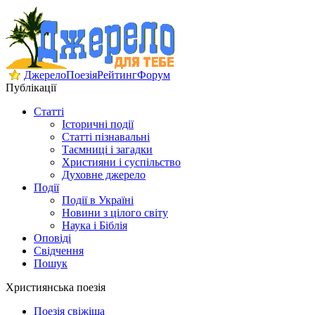
Джерело
Поезія
Рейтинг
Форум
Публікації
Статті
Історичні події
Статті пізнавальні
Таємниці і загадки
Християни і суспільство
Духовне джерело
Події
Події в Україні
Новини з цілого світу
Наука і Біблія
Оповіді
Свідчення
Пошук
Християнська поезія
Поезія свіжіша