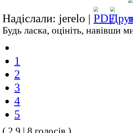
Надіслали: jerelo |
Будь ласка, оцініть, навівши 
1
2
3
4
5
( 2.9 | 8 голосів )