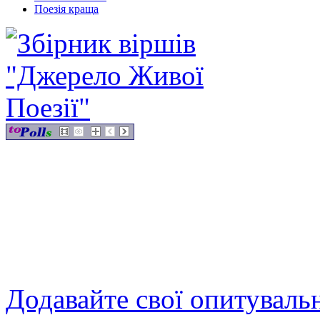
Поезія краща
Додавайте свої опитуваль