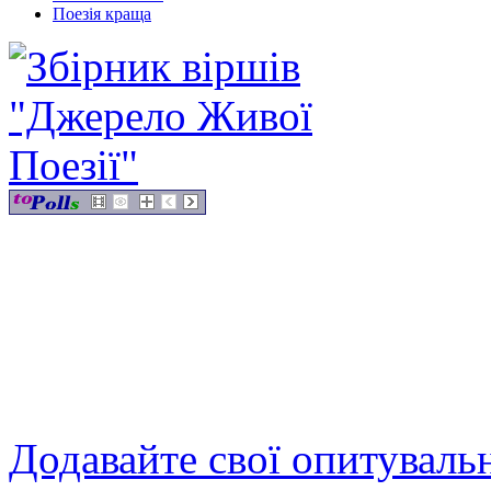
Поезія краща
Додавайте свої опитуваль