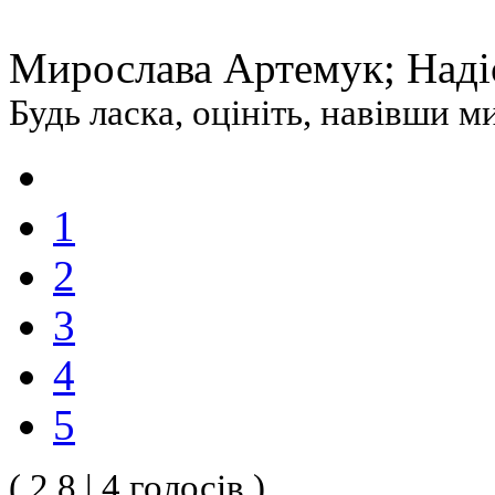
Мирослава Артемук; Наді
Будь ласка, оцініть, навівши 
1
2
3
4
5
( 2.8 | 4 голосів )