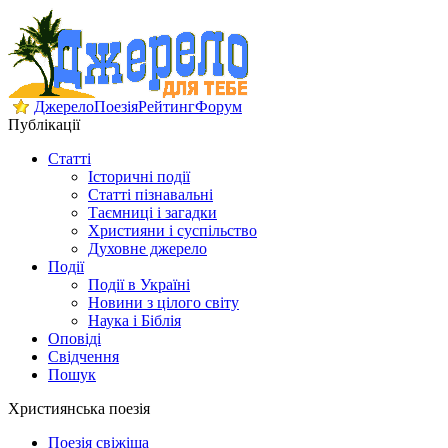
Джерело
Поезія
Рейтинг
Форум
Публікації
Статті
Історичні події
Статті пізнавальні
Таємниці і загадки
Християни і суспільство
Духовне джерело
Події
Події в Україні
Новини з цілого світу
Наука і Біблія
Оповіді
Свідчення
Пошук
Християнська поезія
Поезія свіжіша