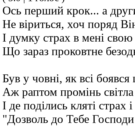
Ось перший крок... а друг
Не віриться, хоч поряд Він
І думку страх в мені свою 
Що зараз проковтне безодн
Був у човні, як всі боявся
Аж раптом промінь світла 
І де поділись кляті страх і
"Дозволь до Тебе Господи 