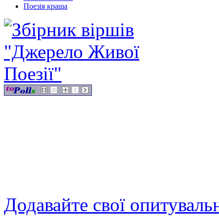
Поезія краща
Додавайте свої опитуваль