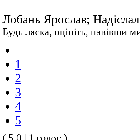
Лобань Ярослав; Надіслали
Будь ласка, оцініть, навівши 
1
2
3
4
5
( 5.0 | 1 голос )