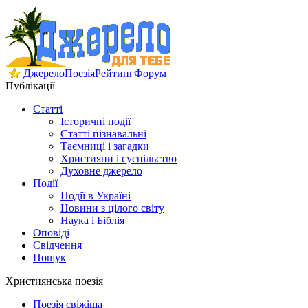
Джерело
Поезія
Рейтинг
Форум
Публікації
Статті
Історичні події
Статті пізнавальні
Таємниці і загадки
Християни і суспільство
Духовне джерело
Події
Події в Україні
Новини з цілого світу
Наука і Біблія
Оповіді
Свідчення
Пошук
Християнська поезія
Поезія свіжіша