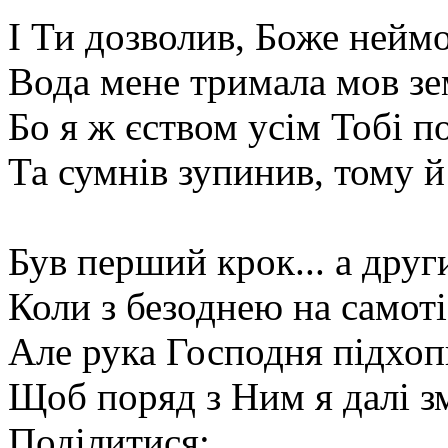
І Ти дозволив, Боже неймо
Вода мене тримала мов зе
Бо я ж єством усім Тобі по
Та сумнів зупинив, тому й
Був перший крок... а друг
Коли з безоднею на самоті
Але рука Господня підхоп
Щоб поряд з Ним я далі змі
Поділитися: