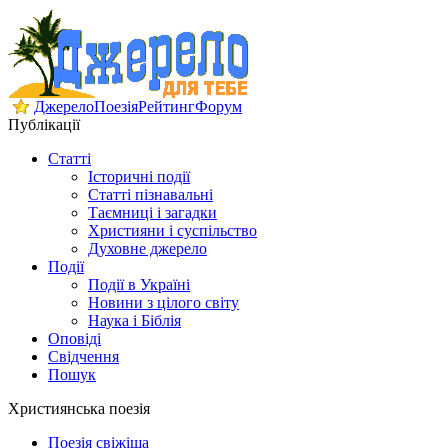
Джерело
Поезія
Рейтинг
Форум
Публікації
Статті
Історичні події
Статті пізнавальні
Таємниці і загадки
Християни і суспільство
Духовне джерело
Події
Події в Україні
Новини з цілого світу
Наука і Біблія
Оповіді
Свідчення
Пошук
Християнська поезія
Поезія свіжіша