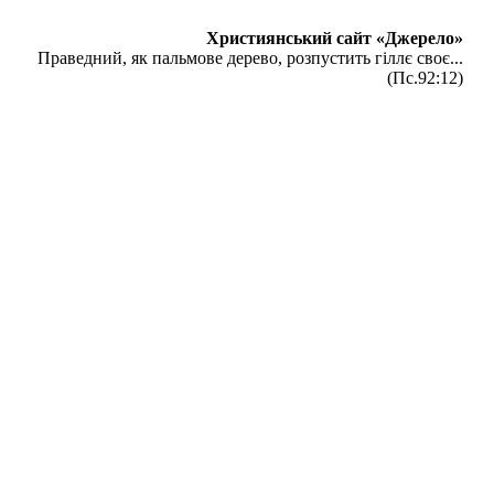
Християнський сайт «Джерело»
Праведний, як пальмове дерево, розпустить гіллє своє...
(Пс.92:12)