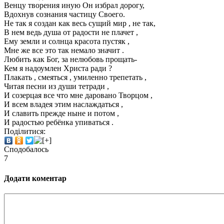
Венцу творения иную Он избрал дорогу,
Вдохнув сознания частицу Своего.
Не так я создан как весь сущий мир , не так,
В нем ведь душа от радости не плачет ,
Ему земли и солнца красота пустяк ,
Мне же все это так немало значит .
Любить как Бог, за нелюбовь прощать-
Кем я надоумлен Христа ради ?
Плакать , смеяться , умиленно трепетать ,
Читая песни из души тетради ,
И созерцая все что мне даровано Творцом ,
И всем владея этим наслаждаться ,
И славить прежде ныне и потом ,
И радостью ребёнка упиваться .
Поділитися:
Сподобалось
7
Додати коментар